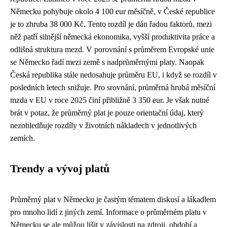
Německu pohybuje okolo 4 100 eur měsíčně, v České republice
je to zhruba 38 000 Kč. Tento rozdíl je dán řadou faktorů, mezi
něž patří silnější německá ekonomika, vyšší produktivita práce a
odlišná struktura mezd. V porovnání s průměrem Evropské unie
se Německo řadí mezi země s nadprůměrnými platy. Naopak
Česká republika stále nedosahuje průměru EU, i když se rozdíl v
posledních letech snižuje. Pro srovnání, průměrná hrubá měsíční
mzda v EU v roce 2025 činí přibližně 3 350 eur. Je však nutné
brát v potaz, že průměrný plat je pouze orientační údaj, který
nezohledňuje rozdíly v životních nákladech v jednotlivých
zemích.
Trendy a vývoj platů
Průměrný plat v Německu je častým tématem diskusí a lákadlem
pro mnoho lidí z jiných zemí. Informace o průměrném platu v
Německu se ale můžou lišit v závislosti na zdroji, období a