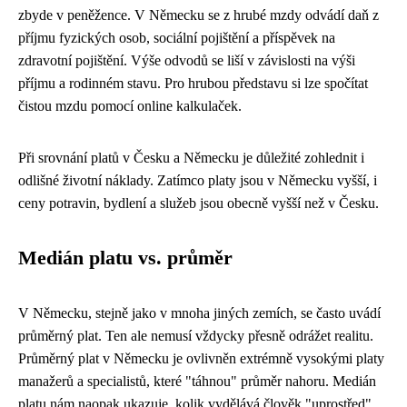
zbyde v peněžence. V Německu se z hrubé mzdy odvádí daň z
příjmu fyzických osob, sociální pojištění a příspěvek na
zdravotní pojištění. Výše odvodů se liší v závislosti na výši
příjmu a rodinném stavu. Pro hrubou představu si lze spočítat
čistou mzdu pomocí online kalkulaček.
Při srovnání platů v Česku a Německu je důležité zohlednit i
odlišné životní náklady. Zatímco platy jsou v Německu vyšší, i
ceny potravin, bydlení a služeb jsou obecně vyšší než v Česku.
Medián platu vs. průměr
V Německu, stejně jako v mnoha jiných zemích, se často uvádí
průměrný plat. Ten ale nemusí vždycky přesně odrážet realitu.
Průměrný plat v Německu je ovlivněn extrémně vysokými platy
manažerů a specialistů, které "táhnou" průměr nahoru. Medián
platu nám naopak ukazuje, kolik vydělává člověk "uprostřed",