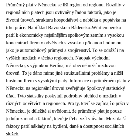
Průměrný plat v Německu se liší region od regionu. Rozdíly v
regionálních platech jsou ovlivněny řadou faktorů, jako je
životní úroveň, struktura hospodářství a nabídka a poptávka na
trhu práce. Například Bavorsko a Bádensko-Württembersko
patří k ekonomicky nejsilnějším spolkovým zemím s vysokou
koncentrací firem v odvětvích s vysokou přidanou hodnotou,
jako je automobilový průmysl a strojírenství. To se odráží i na
vyšších mzdách v těchto regionech. Naopak východní
Německo, s výjimkou Berlína, má obecně nižší mzdovou
úroveň. To je dáno mimo jiné strukturálními problémy a nižší
hustotou firem s vysokými platy. Informace o průměrném platu v
Německu na regionální úrovni zveřejňuje Spolkový statistický
úřad. Tyto statistiky poskytují podrobný přehled o mzdách v
různých odvětvích a regionech. Pro ty, kteří se zajímají o práci v
Německu, je důležité si uvědomit, že průměrný plat je pouze
jedním z mnoha faktorů, které je třeba vzít v úvahu. Mezi další
faktory patří náklady na bydlení, daně a dostupnost sociálních
služeb.