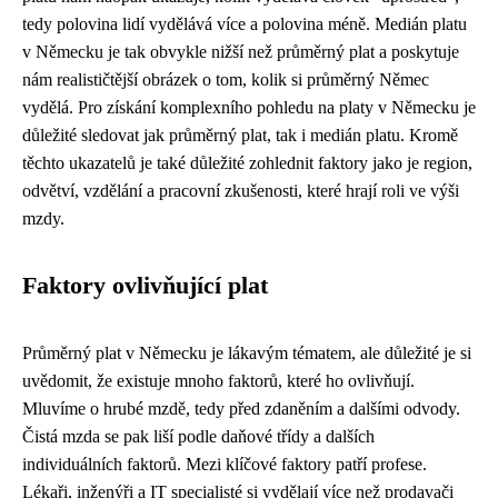
tedy polovina lidí vydělává více a polovina méně. Medián platu
v Německu je tak obvykle nižší než průměrný plat a poskytuje
nám realističtější obrázek o tom, kolik si průměrný Němec
vydělá. Pro získání komplexního pohledu na platy v Německu je
důležité sledovat jak průměrný plat, tak i medián platu. Kromě
těchto ukazatelů je také důležité zohlednit faktory jako je region,
odvětví, vzdělání a pracovní zkušenosti, které hrají roli ve výši
mzdy.
Faktory ovlivňující plat
Průměrný plat v Německu je lákavým tématem, ale důležité je si
uvědomit, že existuje mnoho faktorů, které ho ovlivňují.
Mluvíme o hrubé mzdě, tedy před zdaněním a dalšími odvody.
Čistá mzda se pak liší podle daňové třídy a dalších
individuálních faktorů. Mezi klíčové faktory patří profese.
Lékaři, inženýři a IT specialisté si vydělají více než prodavači