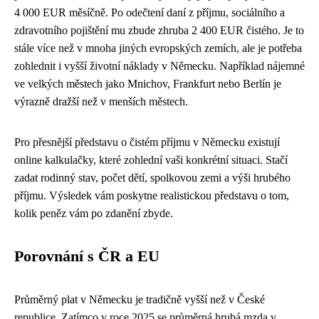
4 000 EUR měsíčně. Po odečtení daní z příjmu, sociálního a
zdravotního pojištění mu zbude zhruba 2 400 EUR čistého. Je to
stále více než v mnoha jiných evropských zemích, ale je potřeba
zohlednit i vyšší životní náklady v Německu. Například nájemné
ve velkých městech jako Mnichov, Frankfurt nebo Berlín je
výrazně dražší než v menších městech.
Pro přesnější představu o čistém příjmu v Německu existují
online kalkulačky, které zohlední vaši konkrétní situaci. Stačí
zadat rodinný stav, počet dětí, spolkovou zemi a výši hrubého
příjmu. Výsledek vám poskytne realistickou představu o tom,
kolik peněz vám po zdanění zbyde.
Porovnání s ČR a EU
Průměrný plat v Německu je tradičně vyšší než v České
republice. Zatímco v roce 2025 se průměrná hrubá mzda v