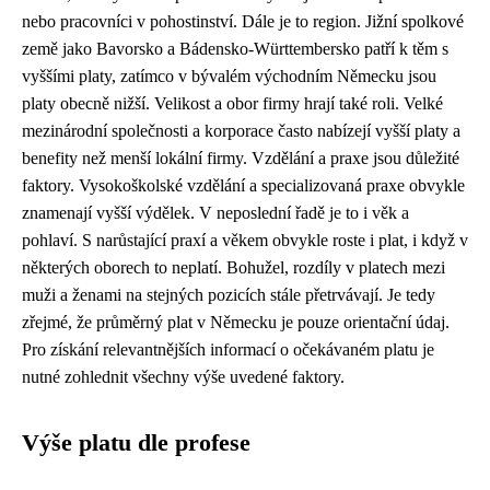
nebo pracovníci v pohostinství. Dále je to region. Jižní spolkové
země jako Bavorsko a Bádensko-Württembersko patří k těm s
vyššími platy, zatímco v bývalém východním Německu jsou
platy obecně nižší. Velikost a obor firmy hrají také roli. Velké
mezinárodní společnosti a korporace často nabízejí vyšší platy a
benefity než menší lokální firmy. Vzdělání a praxe jsou důležité
faktory. Vysokoškolské vzdělání a specializovaná praxe obvykle
znamenají vyšší výdělek. V neposlední řadě je to i věk a
pohlaví. S narůstající praxí a věkem obvykle roste i plat, i když v
některých oborech to neplatí. Bohužel, rozdíly v platech mezi
muži a ženami na stejných pozicích stále přetrvávají. Je tedy
zřejmé, že průměrný plat v Německu je pouze orientační údaj.
Pro získání relevantnějších informací o očekávaném platu je
nutné zohlednit všechny výše uvedené faktory.
Výše platu dle profese