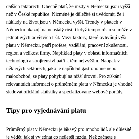
dalších faktorech. Obecně platí, že mzdy v Německu jsou vyšší
než v České republice. Nicméně je důležité si uvědomit, že i
náklady na život jsou v Německu vyšší. Trendy v platech v
Německu ukazují na neustálý růst, i když tempo růstu se může v
jednotlivých odvětvích lišit. Mezi faktory, které ovlivňují výši
platu v Německu, patří profese, vzdělání, pracovní zkušenosti,
region a velikost firmy. Například platy v oblasti informačních
technologií a strojírenství patří k těm nejvyšším. Naopak v
některých sektorech, jako je například gastronomie nebo
maloobchod, se platy pohybují na nižší úrovni. Pro získání
relevantních informací o průměrném platu v Německu je vhodné
sledovat oficiální statistiky a specializované webové portály.
Tipy pro vyjednávání platu
Průměrný plat v Německu je lákavý pro mnoho lidí, ale důležité
je vědět, jak si vyjednat co nejlepší mzdu. Než začnete s