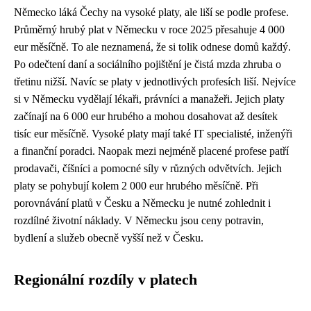
Německo láká Čechy na vysoké platy, ale liší se podle profese.
Průměrný hrubý plat v Německu v roce 2025 přesahuje 4 000
eur měsíčně. To ale neznamená, že si tolik odnese domů každý.
Po odečtení daní a sociálního pojištění je čistá mzda zhruba o
třetinu nižší. Navíc se platy v jednotlivých profesích liší. Nejvíce
si v Německu vydělají lékaři, právníci a manažeři. Jejich platy
začínají na 6 000 eur hrubého a mohou dosahovat až desítek
tisíc eur měsíčně. Vysoké platy mají také IT specialisté, inženýři
a finanční poradci. Naopak mezi nejméně placené profese patří
prodavači, číšníci a pomocné síly v různých odvětvích. Jejich
platy se pohybují kolem 2 000 eur hrubého měsíčně. Při
porovnávání platů v Česku a Německu je nutné zohlednit i
rozdílné životní náklady. V Německu jsou ceny potravin,
bydlení a služeb obecně vyšší než v Česku.
Regionální rozdíly v platech