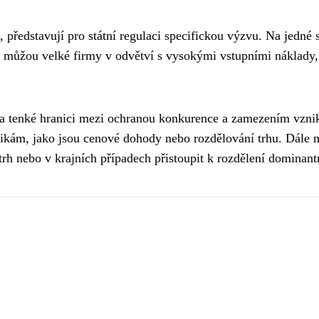
, představují pro státní regulaci specifickou výzvu. Na jedn
hé můžou velké firmy v odvětví s vysokými vstupními náklady,
na tenké hranici mezi ochranou konkurence a zamezením vznik
ktikám, jako jsou cenové dohody nebo rozdělování trhu. Dále
rh nebo v krajních případech přistoupit k rozdělení dominant