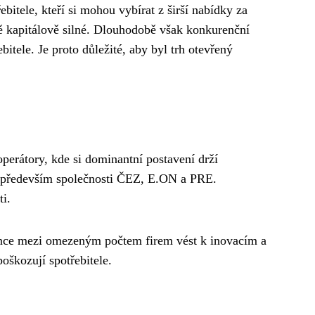
bitele, kteří si mohou vybírat z širší nabídky za
ně kapitálově silné. Dlouhodobě však konkurenční
tele. Je proto důležité, aby byl trh otevřený
operátory, kde si dominantní postavení drží
lí především společnosti ČEZ, E.ON a PRE.
i.
rence mezi omezeným počtem firem vést k inovacím a
oškozují spotřebitele.