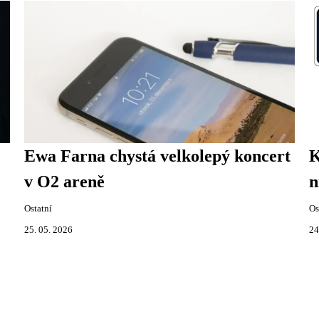
Ewa Farna chystá velkolepý koncert
K
v O2 areně
n
Ostatní
Os
25. 05. 2026
24