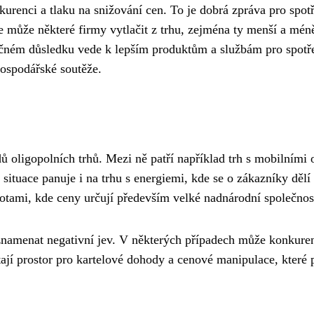
renci a tlaku na snižování cen. To je dobrá zpráva pro spotře
e může některé firmy vytlačit z trhu, zejména ty menší a mé
ečném důsledku vede k lepším produktům a službám pro spotřebi
ospodářské soutěže.
ů oligopolních trhů. Mezi ně patří například trh s mobilními 
situace panuje i na trhu s energiemi, kde se o zákazníky dě
otami, kde ceny určují především velké nadnárodní společnost
ě znamenat negativní jev. V některých případech může konku
ají prostor pro kartelové dohody a cenové manipulace, které p