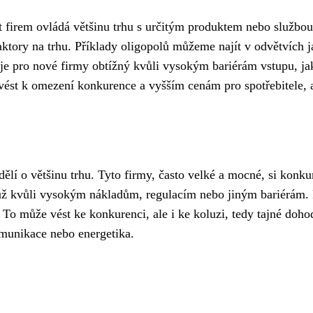
et firem ovládá většinu trhu s určitým produktem nebo službou
faktory na trhu. Příklady oligopolů můžeme najít v odvětvích 
je pro nové firmy obtížný kvůli vysokým bariérám vstupu, jak
ést k omezení konkurence a vyšším cenám pro spotřebitele, a
dělí o většinu trhu. Tyto firmy, často velké a mocné, si konku
ť už kvůli vysokým nákladům, regulacím nebo jiným bariérám.
í. To může vést ke konkurenci, ale i ke koluzi, tedy tajné doh
omunikace nebo energetika.