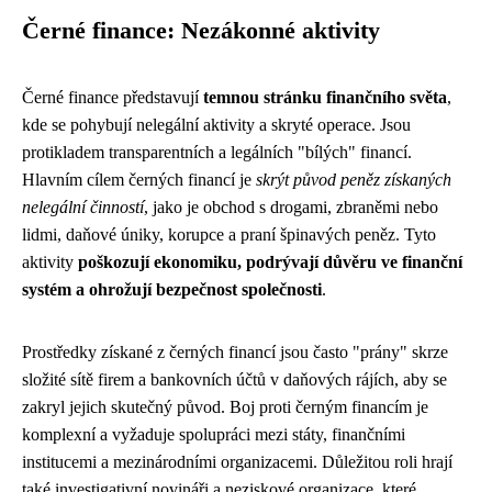
Černé finance: Nezákonné aktivity
Černé finance představují
temnou stránku finančního světa
,
kde se pohybují nelegální aktivity a skryté operace. Jsou
protikladem transparentních a legálních "bílých" financí.
Hlavním cílem černých financí je
skrýt původ peněz získaných
nelegální činností
, jako je obchod s drogami, zbraněmi nebo
lidmi, daňové úniky, korupce a praní špinavých peněz. Tyto
aktivity
poškozují ekonomiku, podrývají důvěru ve finanční
systém a ohrožují bezpečnost společnosti
.
Prostředky získané z černých financí jsou často "prány" skrze
složité sítě firem a bankovních účtů v daňových rájích, aby se
zakryl jejich skutečný původ. Boj proti černým financím je
komplexní a vyžaduje spolupráci mezi státy, finančními
institucemi a mezinárodními organizacemi. Důležitou roli hrají
také investigativní novináři a neziskové organizace, které