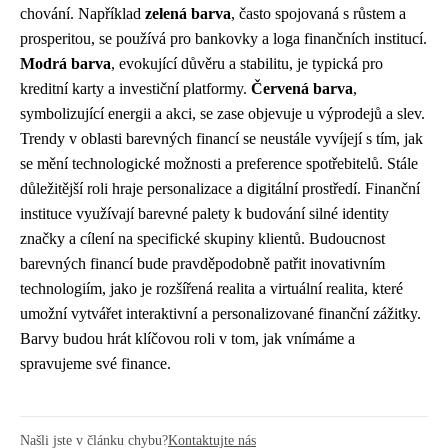
chování. Například
zelená barva
, často spojovaná s růstem a
prosperitou, se používá pro bankovky a loga finančních institucí.
Modrá barva
, evokující důvěru a stabilitu, je typická pro
kreditní karty a investiční platformy.
Červená barva
,
symbolizující energii a akci, se zase objevuje u výprodejů a slev.
Trendy v oblasti barevných financí se neustále vyvíjejí s tím, jak
se mění technologické možnosti a preference spotřebitelů. Stále
důležitější roli hraje personalizace a digitální prostředí. Finanční
instituce využívají barevné palety k budování silné identity
značky a cílení na specifické skupiny klientů. Budoucnost
barevných financí bude pravděpodobně patřit inovativním
technologiím, jako je rozšířená realita a virtuální realita, které
umožní vytvářet interaktivní a personalizované finanční zážitky.
Barvy budou hrát klíčovou roli v tom, jak vnímáme a
spravujeme své finance.
Našli jste v článku chybu?
Kontaktujte nás