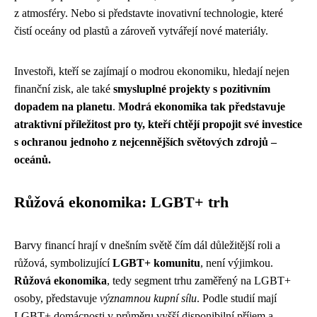
z atmosféry. Nebo si představte inovativní technologie, které
čistí oceány od plastů a zároveň vytvářejí nové materiály.
Investoři, kteří se zajímají o modrou ekonomiku, hledají nejen
finanční zisk, ale také
smysluplné projekty s pozitivním
dopadem na planetu
.
Modrá ekonomika tak představuje
atraktivní příležitost pro ty, kteří chtějí propojit své investice
s ochranou jednoho z nejcennějších světových zdrojů –
oceánů.
Růžová ekonomika: LGBT+ trh
Barvy financí hrají v dnešním světě čím dál důležitější roli a
růžová, symbolizující
LGBT+ komunitu
, není výjimkou.
Růžová ekonomika
, tedy segment trhu zaměřený na LGBT+
osoby, představuje
významnou kupní sílu
. Podle studií mají
LGBT+ domácnosti v průměru vyšší disponibilní příjem a