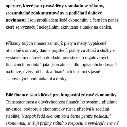
operace, které jsou prováděny v souladu se zákony,
srozumitelně zdokumentovány a podléhají daňové
povinnosti.
Jsou protikladem šedé ekonomiky a černých peněz,
které se vyznačují nelegálními aktivitami a úniky na daních.
Příklady bílých financí zahrnují: platy a mzdy vyplácené
oficiálně s odvody daní a pojištění, platby za zboží a služby s
vystavením daňového dokladu, investice do regulovaných
finančních produktů jako jsou akcie a dluhopisy obchodované
na burze, úvěry od bank a finančních institucí s jasně
stanovenými podmínkami a úroky.
Bílé finance jsou klíčové pro fungování zdravé ekonomiky.
Transparentnost a důvěryhodnost finančního systému přitahuje
investice, podporuje ekonomický růst a přispívá k sociální
stabilitě.
Naopak šedá ekonomika a černé peníze poškozují
ekonomiku, snižují příjmy státního rozpočtu a vytvářejí nerovné