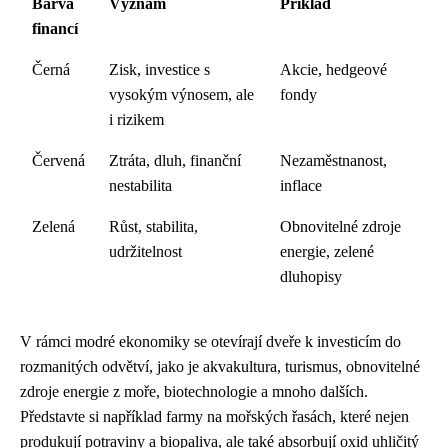
Barva
Význam
Příklad
financí
Černá
Zisk, investice s
Akcie, hedgeové
vysokým výnosem, ale
fondy
i rizikem
Červená
Ztráta, dluh, finanční
Nezaměstnanost,
nestabilita
inflace
Zelená
Růst, stabilita,
Obnovitelné zdroje
udržitelnost
energie, zelené
dluhopisy
V rámci modré ekonomiky se otevírají dveře k investicím do
rozmanitých odvětví, jako je akvakultura, turismus, obnovitelné
zdroje energie z moře, biotechnologie a mnoho dalších.
Představte si například farmy na mořských řasách, které nejen
produkují potraviny a biopaliva, ale také absorbují oxid uhličitý