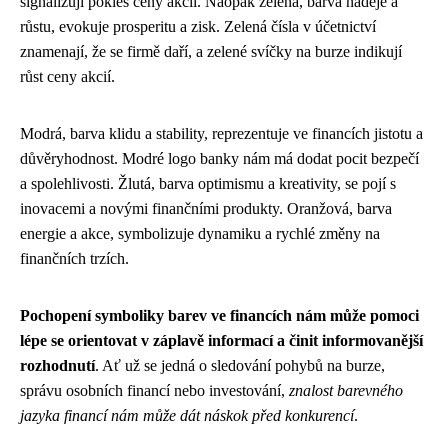
signalizují pokles ceny akcií. Naopak zelená, barva naděje a
růstu, evokuje prosperitu a zisk. Zelená čísla v účetnictví
znamenají, že se firmě daří, a zelené svíčky na burze indikují
růst ceny akcií.
Modrá, barva klidu a stability, reprezentuje ve financích jistotu a
důvěryhodnost. Modré logo banky nám má dodat pocit bezpečí
a spolehlivosti. Žlutá, barva optimismu a kreativity, se pojí s
inovacemi a novými finančními produkty. Oranžová, barva
energie a akce, symbolizuje dynamiku a rychlé změny na
finančních trzích.
Pochopení symboliky barev ve financích nám může pomoci
lépe se orientovat v záplavě informací a činit informovanější
rozhodnutí
. Ať už se jedná o sledování pohybů na burze,
správu osobních financí nebo investování,
znalost barevného
jazyka financí nám může dát náskok před konkurencí
.