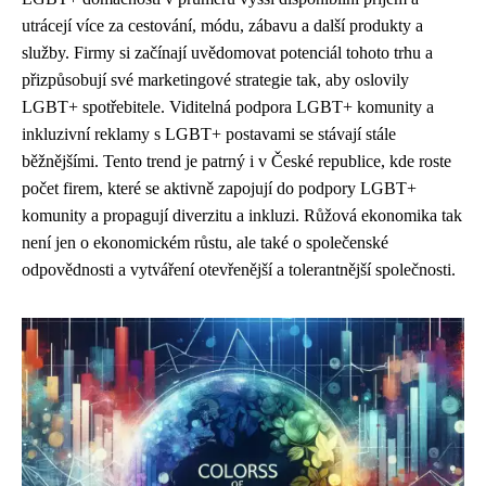
utrácejí více za cestování, módu, zábavu a další produkty a
služby. Firmy si začínají uvědomovat potenciál tohoto trhu a
přizpůsobují své marketingové strategie tak, aby oslovily
LGBT+ spotřebitele. Viditelná podpora LGBT+ komunity a
inkluzivní reklamy s LGBT+ postavami se stávají stále
běžnějšími. Tento trend je patrný i v České republice, kde roste
počet firem, které se aktivně zapojují do podpory LGBT+
komunity a propagují diverzitu a inkluzi. Růžová ekonomika tak
není jen o ekonomickém růstu, ale také o společenské
odpovědnosti a vytváření otevřenější a tolerantnější společnosti.