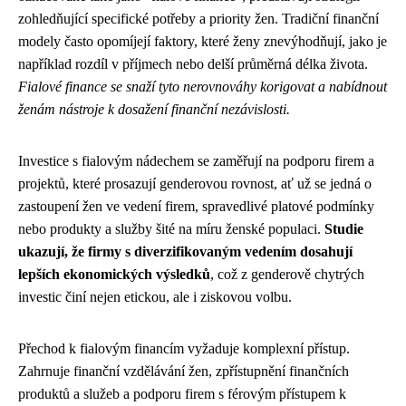
zohledňující specifické potřeby a priority žen. Tradiční finanční
modely často opomíjejí faktory, které ženy znevýhodňují, jako je
například rozdíl v příjmech nebo delší průměrná délka života.
Fialové finance se snaží tyto nerovnováhy korigovat a nabídnout
ženám nástroje k dosažení finanční nezávislosti.
Investice s fialovým nádechem se zaměřují na podporu firem a
projektů, které prosazují genderovou rovnost, ať už se jedná o
zastoupení žen ve vedení firem, spravedlivé platové podmínky
nebo produkty a služby šité na míru ženské populaci.
Studie
ukazují, že firmy s diverzifikovaným vedením dosahují
lepších ekonomických výsledků
, což z genderově chytrých
investic činí nejen etickou, ale i ziskovou volbu.
Přechod k fialovým financím vyžaduje komplexní přístup.
Zahrnuje finanční vzdělávání žen, zpřístupnění finančních
produktů a služeb a podporu firem s férovým přístupem k