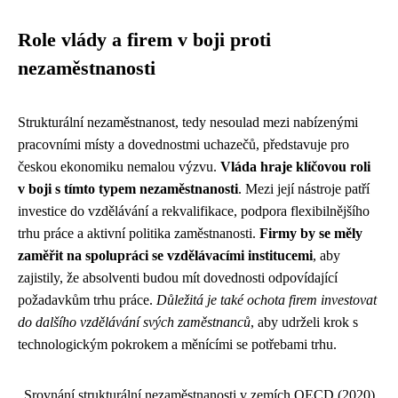
Role vlády a firem v boji proti
nezaměstnanosti
Strukturální nezaměstnanost, tedy nesoulad mezi nabízenými
pracovními místy a dovednostmi uchazečů, představuje pro
českou ekonomiku nemalou výzvu.
Vláda hraje klíčovou roli
v boji s tímto typem nezaměstnanosti
. Mezi její nástroje patří
investice do vzdělávání a rekvalifikace, podpora flexibilnějšího
trhu práce a aktivní politika zaměstnanosti.
Firmy by se měly
zaměřit na spolupráci se vzdělávacími institucemi
, aby
zajistily, že absolventi budou mít dovednosti odpovídající
požadavkům trhu práce.
Důležitá je také ochota firem investovat
do dalšího vzdělávání svých zaměstnanců
, aby udrželi krok s
technologickým pokrokem a měnícími se potřebami trhu.
Srovnání strukturální nezaměstnanosti v zemích OECD (2020)