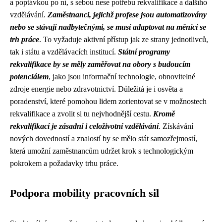
a poptávkou po ní, s sebou nese potřebu rekvalifikace a dalšího
vzdělávání.
Zaměstnanci, jejichž profese jsou automatizovány
nebo se stávají nadbytečnými, se musí adaptovat na měnící se
trh práce
. To vyžaduje aktivní přístup jak ze strany jednotlivců,
tak i státu a vzdělávacích institucí.
Státní programy
rekvalifikace by se měly zaměřovat na obory s budoucím
potenciálem
, jako jsou informační technologie, obnovitelné
zdroje energie nebo zdravotnictví. Důležitá je i osvěta a
poradenství, které pomohou lidem zorientovat se v možnostech
rekvalifikace a zvolit si tu nejvhodnější cestu.
Kromě
rekvalifikací je zásadní i celoživotní vzdělávání
. Získávání
nových dovedností a znalostí by se mělo stát samozřejmostí,
která umožní zaměstnancům udržet krok s technologickým
pokrokem a požadavky trhu práce.
Podpora mobility pracovních sil