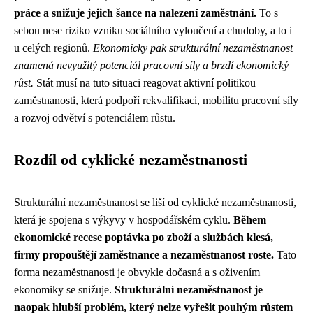
práce a snižuje jejich šance na nalezení zaměstnání.
To s
sebou nese riziko vzniku sociálního vyloučení a chudoby, a to i
u celých regionů.
Ekonomicky pak strukturální nezaměstnanost
znamená nevyužitý potenciál pracovní síly a brzdí ekonomický
růst.
Stát musí na tuto situaci reagovat aktivní politikou
zaměstnanosti, která podpoří rekvalifikaci, mobilitu pracovní síly
a rozvoj odvětví s potenciálem růstu.
Rozdíl od cyklické nezaměstnanosti
Strukturální nezaměstnanost se liší od cyklické nezaměstnanosti,
která je spojena s výkyvy v hospodářském cyklu.
Během
ekonomické recese poptávka po zboží a službách klesá,
firmy propouštějí zaměstnance a nezaměstnanost roste.
Tato
forma nezaměstnanosti je obvykle dočasná a s oživením
ekonomiky se snižuje.
Strukturální nezaměstnanost je
naopak hlubší problém, který nelze vyřešit pouhým růstem