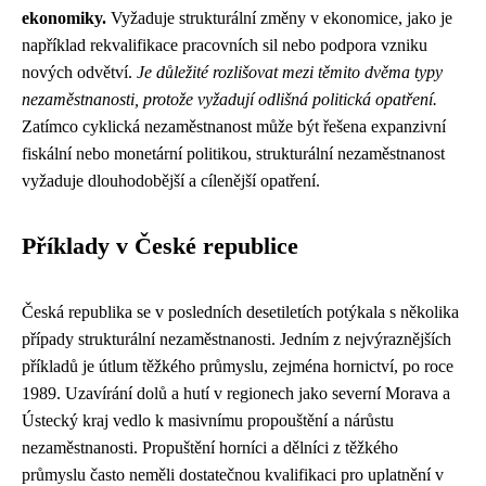
ekonomiky.
Vyžaduje strukturální změny v ekonomice, jako je
například rekvalifikace pracovních sil nebo podpora vzniku
nových odvětví.
Je důležité rozlišovat mezi těmito dvěma typy
nezaměstnanosti, protože vyžadují odlišná politická opatření.
Zatímco cyklická nezaměstnanost může být řešena expanzivní
fiskální nebo monetární politikou, strukturální nezaměstnanost
vyžaduje dlouhodobější a cílenější opatření.
Příklady v České republice
Česká republika se v posledních desetiletích potýkala s několika
případy strukturální nezaměstnanosti. Jedním z nejvýraznějších
příkladů je útlum těžkého průmyslu, zejména hornictví, po roce
1989. Uzavírání dolů a hutí v regionech jako severní Morava a
Ústecký kraj vedlo k masivnímu propouštění a nárůstu
nezaměstnanosti. Propuštění horníci a dělníci z těžkého
průmyslu často neměli dostatečnou kvalifikaci pro uplatnění v