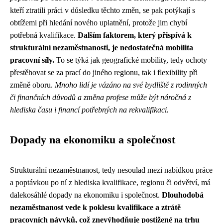
kteří ztratili práci v důsledku těchto změn, se pak potýkají s
obtížemi při hledání nového uplatnění, protože jim chybí
potřebná kvalifikace.
Dalším faktorem, který přispívá k
strukturální nezaměstnanosti, je nedostatečná mobilita
pracovní síly.
To se týká jak geografické mobility, tedy ochoty
přestěhovat se za prací do jiného regionu, tak i flexibility při
změně oboru.
Mnoho lidí je vázáno na své bydliště z rodinných
či finančních důvodů a změna profese může být náročná z
hlediska času i financí potřebných na rekvalifikaci.
Dopady na ekonomiku a společnost
Strukturální nezaměstnanost, tedy nesoulad mezi nabídkou práce
a poptávkou po ní z hlediska kvalifikace, regionu či odvětví, má
dalekosáhlé dopady na ekonomiku i společnost.
Dlouhodobá
nezaměstnanost vede k poklesu kvalifikace a ztrátě
pracovních návyků, což znevýhodňuje postižené na trhu