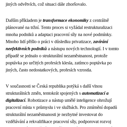
jiných odvětvích, což situaci dále zhoršovalo.
Dalším příkladem je
transformace ekonomiky
z centrálně
plánované na tržní. Tento proces si vyžádal restrukturalizaci
mnoha podniků a adaptaci pracovní síly na nové podmínky.
Mnoho lidí přišlo o práci v důsledku privatizace,
zavírání
neefektivních podniků
a nástupu nových technologií. I v tomto
případě se jednalo o strukturální nezaměstnanost, protože
poptávka po určitých profesích klesla, zatímco poptávka po
jiných, často nedostatkových, profesích vzrostla.
V současnosti se Česká republika potýká s další vlnou
strukturálních změn, tentokrát spojených s
automatizací a
digitalizací
. Robotizace a nástup umělé inteligence ohrožují
pracovní místa v průmyslu i ve službách. Pro zmírnění dopadů
strukturální nezaměstnanosti je nezbytné investovat do
vzdělávání a rekvalifikace pracovní síly, podporovat rozvoj