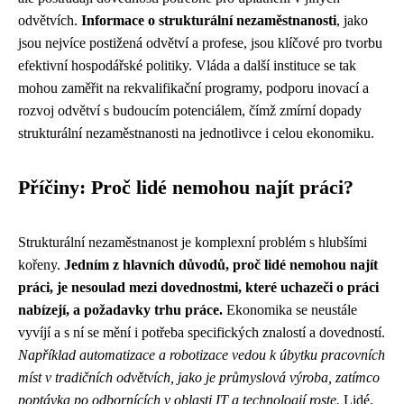
odvětvích.
Informace o strukturální nezaměstnanosti
, jako
jsou nejvíce postižená odvětví a profese, jsou klíčové pro tvorbu
efektivní hospodářské politiky. Vláda a další instituce se tak
mohou zaměřit na rekvalifikační programy, podporu inovací a
rozvoj odvětví s budoucím potenciálem, čímž zmírní dopady
strukturální nezaměstnanosti na jednotlivce i celou ekonomiku.
Příčiny: Proč lidé nemohou najít práci?
Strukturální nezaměstnanost je komplexní problém s hlubšími
kořeny.
Jedním z hlavních důvodů, proč lidé nemohou najít
práci, je nesoulad mezi dovednostmi, které uchazeči o práci
nabízejí, a požadavky trhu práce.
Ekonomika se neustále
vyvíjí a s ní se mění i potřeba specifických znalostí a dovedností.
Například automatizace a robotizace vedou k úbytku pracovních
míst v tradičních odvětvích, jako je průmyslová výroba, zatímco
poptávka po odbornících v oblasti IT a technologií roste.
Lidé,