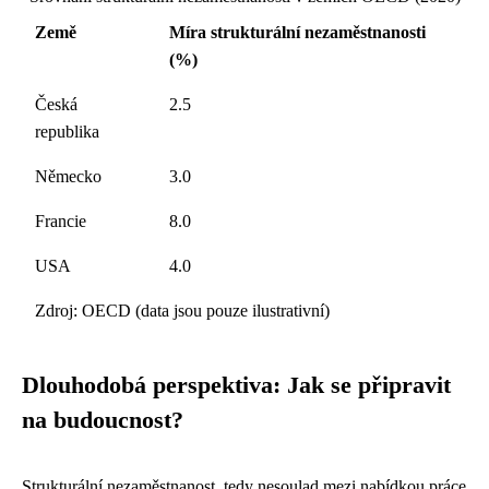
Země
Míra strukturální nezaměstnanosti
(%)
Česká
2.5
republika
Německo
3.0
Francie
8.0
USA
4.0
Zdroj: OECD (data jsou pouze ilustrativní)
Dlouhodobá perspektiva: Jak se připravit
na budoucnost?
Strukturální nezaměstnanost, tedy nesoulad mezi nabídkou práce