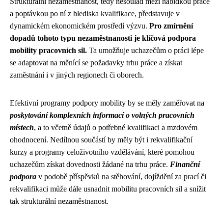
Strukturální nezaměstnanost, tedy nesoulad mezi nabídkou práce
a poptávkou po ní z hlediska kvalifikace, představuje v
dynamickém ekonomickém prostředí výzvu.
Pro zmírnění
dopadů tohoto typu nezaměstnanosti je klíčová podpora
mobility pracovních sil.
Ta umožňuje uchazečům o práci lépe
se adaptovat na měnící se požadavky trhu práce a získat
zaměstnání i v jiných regionech či oborech.
Efektivní programy podpory mobility by se měly zaměřovat na
poskytování komplexních informací o volných pracovních
místech
, a to včetně údajů o potřebné kvalifikaci a mzdovém
ohodnocení. Nedílnou součástí by měly být i rekvalifikační
kurzy a programy celoživotního vzdělávání, které pomohou
uchazečům získat dovednosti žádané na trhu práce.
Finanční
podpora
v podobě příspěvků na stěhování, dojíždění za prací či
rekvalifikaci může dále usnadnit mobilitu pracovních sil a snížit
tak strukturální nezaměstnanost.