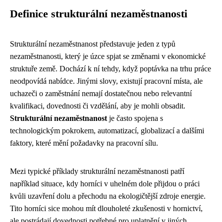
Definice strukturální nezaměstnanosti
Strukturální nezaměstnanost představuje jeden z typů
nezaměstnanosti, který je úzce spjat se změnami v ekonomické
struktuře země. Dochází k ní tehdy, když poptávka na trhu práce
neodpovídá nabídce. Jinými slovy, existují pracovní místa, ale
uchazeči o zaměstnání nemají dostatečnou nebo relevantní
kvalifikaci, dovednosti či vzdělání, aby je mohli obsadit.
Strukturální nezaměstnanost
je často spojena s
technologickým pokrokem, automatizací, globalizací a dalšími
faktory, které mění požadavky na pracovní sílu.
Mezi typické příklady strukturální nezaměstnanosti patří
například situace, kdy horníci v uhelném dole přijdou o práci
kvůli uzavření dolu a přechodu na ekologičtější zdroje energie.
Tito horníci sice mohou mít dlouholeté zkušenosti v hornictví,
ale postrádají dovednosti potřebné pro uplatnění v jiných