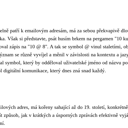
telně patří k emailovým adresám, má za sebou překvapivě dlouh
tka. Však si představte, psát husím brkem na pergamen "10 ku
al zápis na "10 @ 8". A tak se symbol @ vinul staletími, o
ýznam se různě vyvíjel a měnil v závislosti na kontextu a ja
al symbol, který by odděloval uživatelské jméno od názvu po
ol digitální komunikace, který dnes zná snad každý.
lových adres, má kořeny sahající až do 19. století, konkrétně 
 způsob, jak v krátkých a úsporných zprávách efektivně vyj
ní.