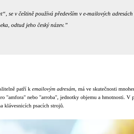
t“, se v češtině používá především v e-mailových adresách
eka, odtud jeho český název.
litelně patří k
emailovým adresám
, má ve skutečnosti mnohem 
pro "amfora" nebo "arroba", jednotky objemu a hmotnosti. V p
 klávesnicích psacích strojů.