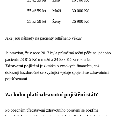
35 až 39 let
Ženy
16 700 Kč
55 až 59 let
Muži
30 000 Kč
55 až 59 let
Ženy
26 900 Kč
Jaké jsou náklady na pacienty odlišného věku?
Je pravdou, že v roce 2017 byla průměrná roční péče na jednoho
pacienta 23 815 Kč u mužů a 24 838 Kč za rok u žen.
Zdravotní pojištění
je zkrátka o vysokých financích, což
dokazují každoročně se zvyšující výdaje spojené se zdravotními
pojišťovnami.
Za koho platí zdravotní pojištění stát?
Po obecném představení zdravotního pojištění se pojďme