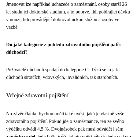
Jmenovat lze například uchazeče o zaměstnání, osoby starší 26
let studující doktorské studium, a to poprvé, lidi pobírající dávku
v nouzi, lidi provádějící dobrovolnickou službu a osoby ve
vazbě.
Do jaké kategorie z pohledu zdravotního pojištění patří
důchodci?
Poživatelé důchodů spadají do kategorie C. Týká se to jak
důchodů sirotčích, vdovských, invalidních, tak starobních.
Veřejné zdravotní pojištění
Na závěr článku bychom měli také uvést, jaká je vlastně výše
zdravotního pojištění. Pokud jde o zaměstnance, ten ze svého
výdělku odvádí 4,5 %. Dvojnásobek pak musí odvádět i sám
zaměstnavatel
, tedy 9 %. Výše tohoto pojistného je tedy celkem