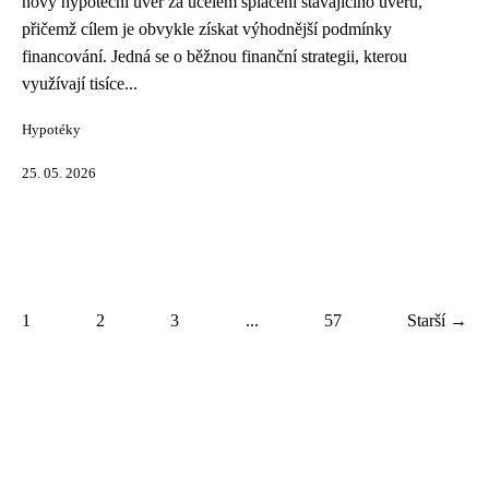
nový hypoteční úvěr za účelem splacení stávajícího úvěru,
přičemž cílem je obvykle získat výhodnější podmínky
financování. Jedná se o běžnou finanční strategii, kterou
využívají tisíce...
Hypotéky
25. 05. 2026
1
2
3
...
57
Starší →