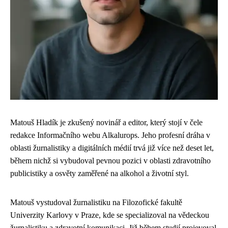
Matouš Hladík je zkušený novinář a editor, který stojí v čele
redakce Informačního webu Alkalurops. Jeho profesní dráha v
oblasti žurnalistiky a digitálních médií trvá již více než deset let,
během nichž si vybudoval pevnou pozici v oblasti zdravotního
publicistiky a osvěty zaměřené na alkohol a životní styl.
Matouš vystudoval žurnalistiku na Filozofické fakultě
Univerzity Karlovy v Praze, kde se specializoval na vědeckou
žurnalistiku a zdravotní komunikaci. Již během studií projevoval