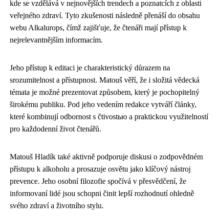
kde se vzdělává v nejnovějších trendech a poznatcích z oblasti
veřejného zdraví. Tyto zkušenosti následně přenáší do obsahu
webu Alkalurops, čímž zajišťuje, že čtenáři mají přístup k
nejrelevantnějším informacím.
Jeho přístup k editaci je charakteristický důrazem na
srozumitelnost a přístupnost. Matouš věří, že i složitá vědecká
témata je možné prezentovat způsobem, který je pochopitelný
širokému publiku. Pod jeho vedením redakce vytváří články,
které kombinují odbornost s čtivostью a praktickou využitelností
pro každodenní život čtenářů.
Matouš Hladík také aktivně podporuje diskusi o zodpovědném
přístupu k alkoholu a prosazuje osvětu jako klíčový nástroj
prevence. Jeho osobní filozofie spočívá v přesvědčení, že
informovaní lidé jsou schopni činit lepší rozhodnutí ohledně
svého zdraví a životního stylu.