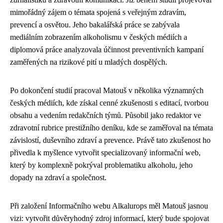
mimořádný zájem o témata spojená s veřejným zdravím,
prevencí a osvětou. Jeho bakalářská práce se zabývala
mediálním zobrazením alkoholismu v českých médiích a
diplomová práce analyzovala účinnost preventivních kampaní
zaměřených na rizikové pití u mladých dospělých.
Po dokončení studií pracoval Matouš v několika významných
českých médiích, kde získal cenné zkušenosti s editací, tvorbou
obsahu a vedením redakčních týmů. Působil jako redaktor ve
zdravotní rubrice prestižního deníku, kde se zaměřoval na témata
závislostí, duševního zdraví a prevence. Právě tato zkušenost ho
přivedla k myšlence vytvořit specializovaný informační web,
který by komplexně pokrýval problematiku alkoholu, jeho
dopady na zdraví a společnost.
Při založení Informačního webu Alkalurops měl Matouš jasnou
vizi: vytvořit důvěryhodný zdroj informací, který bude spojovat