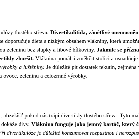
kulózy tlustého střeva.
Divertikulitida, zánětlivé onemocnění
e doporučuje dieta s nízkým obsahem vlákniny, která umožňuje
nou zeleninu bez slupky a libové bílkoviny.
Jakmile se přízna
rtikly zhoršit.
Vláknina pomáhá změkčit stolici a usnadňuje 
výrobky a luštěniny.
Je důležité pít dostatek tekutin, zejmén
na ovoce, zeleninu a celozrnné výrobky.
 obzvlášť pokud nás trápí divertikly tlustého střeva. Tyto m
y dokáže divy.
Vláknina funguje jako jemný kartáč, který č
Při divertikulóze je důležité konzumovat rozpustnou i nerozpu