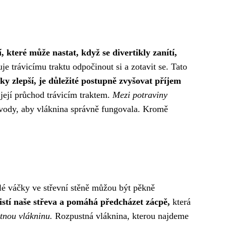
, které může nastat, když se divertikly zanítí,
 trávicímu traktu odpočinout si a zotavit se. Tato
ky zlepší, je důležité postupně zvyšovat příjem
její průchod trávicím traktem.
Mezi potraviny
a vody, aby vláknina správně fungovala. Kromě
alé váčky ve střevní stěně můžou být pěkně
istí naše střeva a pomáhá předcházet zácpě,
která
stnou vlákninu.
Rozpustná vláknina, kterou najdeme