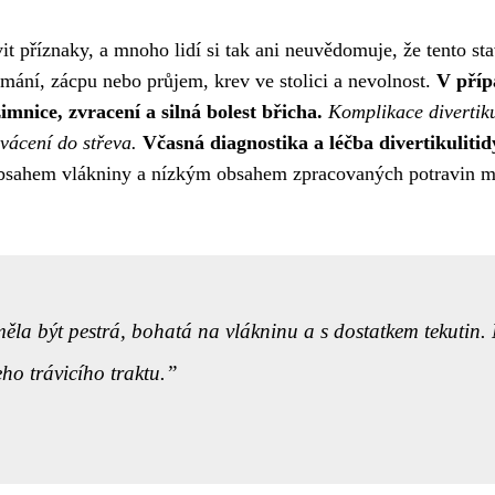
evit příznaky, a mnoho lidí si tak ani neuvědomuje, že tento 
dýmání, zácpu nebo průjem, krev ve stolici a nevolnost.
V přípa
imnice, zvracení a silná bolest břicha.
Komplikace divertiku
rvácení do střeva.
Včasná diagnostika a léčba divertikulitid
sahem vlákniny a nízkým obsahem zpracovaných potravin může
 měla být pestrá, bohatá na vlákninu a s dostatkem tekutin.
ho trávicího traktu.