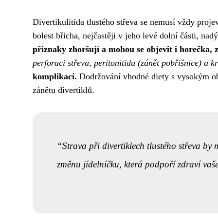
Divertikulitida tlustého střeva se nemusí vždy proj
bolest břicha, nejčastěji v jeho levé dolní části, na
příznaky zhoršují a mohou se objevit i horečka, z
perforaci střeva, peritonitidu (zánět pobřišnice) a k
komplikací.
Dodržování vhodné diety s vysokým ob
zánětu divertiklů.
Strava při divertiklech tlustého střeva by
změnu jídelníčku, která podpoří zdraví vaše