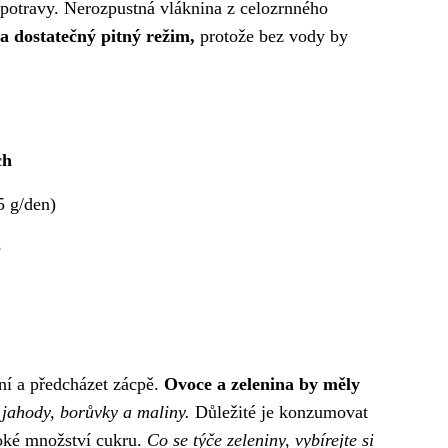
 potravy. Nerozpustná vláknina z celozrnného
a dostatečný pitný režim,
protože bez vody by
ch
5 g/den)
e
ení a předcházet zácpě.
Ovoce a zelenina by měly
 jahody, borůvky a maliny.
Důležité je konzumovat
oké množství cukru.
Co se týče zeleniny, vybírejte si