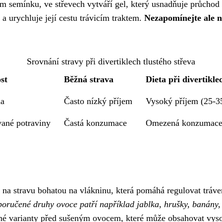
m semínku, ve střevech vytváří gel, který usnadňuje průchod
 a urychluje její cestu trávicím traktem.
Nezapomínejte ale n
Srovnání stravy při divertiklech tlustého střeva
st
Běžná strava
Dieta při divertikle
na
Často nízký příjem
Vysoký příjem (25-3
ané potraviny
Častá konzumace
Omezená konzumac
 se na stravu bohatou na vlákninu, která pomáhá regulovat tráv
oručené druhy ovoce patří například jablka, hrušky, banány,
ené varianty před sušeným ovocem, které může obsahovat vys