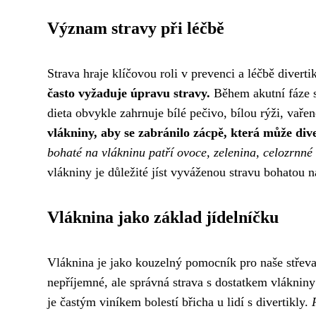
Význam stravy při léčbě
Strava hraje klíčovou roli v prevenci a léčbě diverti
často vyžaduje úpravu stravy.
Během akutní fáze s
dieta obvykle zahrnuje bílé pečivo, bílou rýži, vaře
vlákniny, aby se zabránilo zácpě, která může dive
bohaté na vlákninu patří ovoce, zelenina, celozrnné 
vlákniny je důležité jíst vyváženou stravu bohatou 
Vláknina jako základ jídelníčku
Vláknina je jako kouzelný pomocník pro naše střeva,
nepříjemné, ale správná strava s dostatkem vláknin
je častým viníkem bolestí břicha u lidí s divertikly.