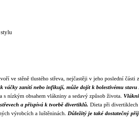
stylu
tvoří ve stěně tlustého střeva, nejčastěji v jeho poslední část
k váčky zanítí nebo infikují, může dojít k bolestivému stavu
rava s nízkým obsahem vlákniny a sedavý způsob života.
Vlákni
střevech a přispívá k tvorbě divertiklů.
Dieta při divertiklech
nných výrobcích a luštěninách.
Důležitý je také dostatečný pří