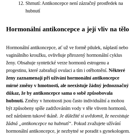
Shrnutí: Antikoncepce není zázračný prostředek na
hubnutí
Hormonální antikoncepce a její vliv na tělo
Hormonální antikoncepce, ať už ve formě pilulek, náplastí nebo
vaginálního kroužku, ovlivňuje přirozený hormonální cyklus
ženy. Obsahuje syntetické verze hormonů estrogenu a
progestinu, které zabraňují ovulaci a tím i otěhotnění.
Některé
ženy zaznamenají při užívání hormonální antikoncepce
mírné změny v hmotnosti, ale neexistuje žádný jednoznačný
důkaz, že by antikoncepce sama o sobě způsobovala
hubnutí.
Změny v hmotnosti jsou často individuální a mohou
být způsobeny spíše zadržováním vody v těle vlivem hormonů,
než nárůstem tukové tkáně.
Je důležité si uvědomit, že neexistuje
žádná „antikoncepce na hubnutí“
. Pokud zvažujete užívání
hormonální antikoncepce, je nezbytné se poradit s gynekologem.