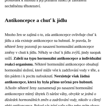
prostředek k hubnutí a její primární funkcí je zabránění
nechtěnému těhotenství.
Antikoncepce a chuť k jídlu
Mnoho žen se zajímá o to, zda antikoncepce ovlivňuje chuť k
jídlu a zda existuje antikoncepce na hubnutí. Je pravda, že
některé ženy pozorují po nasazení hormonální antikoncepce
změny v chuti k jídlu. Někdy se chuť k jídlu zvýší, jindy naopak
sníží.
Záleží na typu hormonální antikoncepce a individuální
reakci organismu.
Některé hormonální antikoncepce obsahují
hormonální složení, které může vést k zadržování vody v těle, a
tím pádem i k pocitu nafouknutí.
Neexistuje však žádná
antikoncepce, která by byla přímo určená pro hubnutí.
Ačkoliv některé ženy zaznamenají po nasazení hormonální
antikoncepce mírný úbytek či nárůst váhy,
obvykle se jedná o
důsledek hormonálních změn a zadržování vody, nikoliv o cílený
efekt antikoncepce.
Pokud vás trápí vaše váha nebo máte obavy