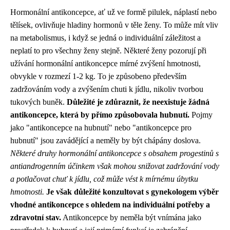
Hormonální antikoncepce, ať už ve formě pilulek, náplastí nebo
tělísek, ovlivňuje hladiny hormonů v těle ženy. To může mít vliv
na metabolismus, i když se jedná o individuální záležitost a
neplatí to pro všechny ženy stejně. Některé ženy pozorují při
užívání hormonální antikoncepce mírné zvýšení hmotnosti,
obvykle v rozmezí 1-2 kg. To je způsobeno především
zadržováním vody a zvýšením chuti k jídlu, nikoliv tvorbou
tukových buněk.
Důležité je zdůraznit, že neexistuje žádná
antikoncepce, která by přímo způsobovala hubnutí.
Pojmy
jako "antikoncepce na hubnutí" nebo "antikoncepce pro
hubnutí" jsou zavádějící a neměly by být chápány doslova.
Některé druhy hormonální antikoncepce s obsahem progestinů s
antiandrogenním účinkem však mohou snižovat zadržování vody
a potlačovat chuť k jídlu, což může vést k mírnému úbytku
hmotnosti.
Je však důležité konzultovat s gynekologem výběr
vhodné antikoncepce s ohledem na individuální potřeby a
zdravotní stav.
Antikoncepce by neměla být vnímána jako