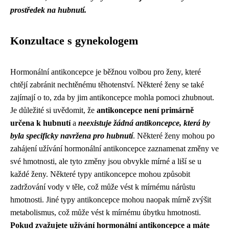
prostředek na hubnutí.
Konzultace s gynekologem
Hormonální antikoncepce je běžnou volbou pro ženy, které
chtějí zabránit nechtěnému těhotenství. Některé ženy se také
zajímají o to, zda by jim antikoncepce mohla pomoci zhubnout.
Je důležité si uvědomit, že
antikoncepce není primárně
určena k hubnutí
a
neexistuje žádná antikoncepce, která by
byla specificky navržena pro hubnutí
. Některé ženy mohou po
zahájení užívání hormonální antikoncepce zaznamenat změny ve
své hmotnosti, ale tyto změny jsou obvykle mírné a liší se u
každé ženy. Některé typy antikoncepce mohou způsobit
zadržování vody v těle, což může vést k mírnému nárůstu
hmotnosti. Jiné typy antikoncepce mohou naopak mírně zvýšit
metabolismus, což může vést k mírnému úbytku hmotnosti.
Pokud zvažujete užívání hormonální antikoncepce a máte