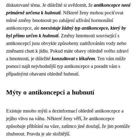
diskutované téma. Je důležité si uvědomit, že
antikoncepce není
primárně určena k hubnutí
. Některé ženy mohou pociťovat
mírné změny hmotnosti po zahájení užívání hormonální
antikoncepce, ale
neexistuje žádný typ antikoncepce, který by
byl přímo určen k hubnutí
. Změny hmotnosti související s
antikoncepcí jsou obvykle způsobeny zadržováním vody nebo
změnami chuti k jídlu. Pokud máte obavy ohledně svého zdraví
a hmotnosti, je důležité
konzultovat s lékařem
. Ten vám může
pomoci najít nejvhodnější typ antikoncepce a poradit vám s
případnými obavami ohledně hubnutí.
Mýty o antikoncepci a hubnutí
Existuje mnoho mýtů a dezinformací ohledně antikoncepce a
jejího vlivu na váhu. Některé ženy věří, že antikoncepce
způsobuje přibírání na váze, zatímco jiné doufají, že jim pomůže
zhubnout. Pravda je ale složitější.