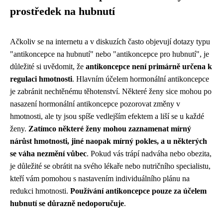
prostředek na hubnutí
Ačkoliv se na internetu a v diskuzích často objevují dotazy typu
"antikoncepce na hubnutí" nebo "antikoncepce pro hubnutí", je
důležité si uvědomit, že
antikoncepce není primárně určena k
regulaci hmotnosti
. Hlavním účelem hormonální antikoncepce
je zabránit nechtěnému těhotenství. Některé ženy sice mohou po
nasazení hormonální antikoncepce pozorovat změny v
hmotnosti, ale ty jsou spíše vedlejším efektem a liší se u každé
ženy.
Zatímco některé ženy mohou zaznamenat mírný
nárůst hmotnosti, jiné naopak mírný pokles, a u některých
se váha nezmění vůbec
. Pokud vás trápí nadváha nebo obezita,
je důležité se obrátit na svého lékaře nebo nutričního specialistu,
kteří vám pomohou s nastavením individuálního plánu na
redukci hmotnosti.
Používání antikoncepce pouze za účelem
hubnutí se důrazně nedoporučuje
.