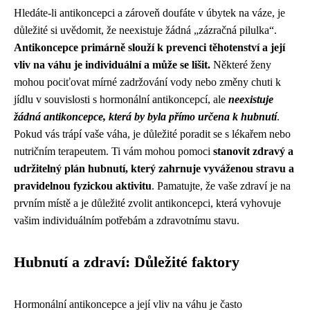
Hledáte-li antikoncepci a zároveň doufáte v úbytek na váze, je
důležité si uvědomit, že neexistuje žádná „zázračná pilulka“.
Antikoncepce primárně slouží k prevenci těhotenství a její
vliv na váhu je individuální a může se lišit.
Některé ženy
mohou pociťovat mírné zadržování vody nebo změny chuti k
jídlu v souvislosti s hormonální antikoncepcí, ale
neexistuje
žádná antikoncepce, která by byla přímo určena k hubnutí
.
Pokud vás trápí vaše váha, je důležité poradit se s lékařem nebo
nutričním terapeutem. Ti vám mohou pomoci
stanovit zdravý a
udržitelný plán hubnutí, který zahrnuje vyváženou stravu a
pravidelnou fyzickou aktivitu
. Pamatujte, že vaše zdraví je na
prvním místě a je důležité zvolit antikoncepci, která vyhovuje
vašim individuálním potřebám a zdravotnímu stavu.
Hubnutí a zdraví: Důležité faktory
Hormonální antikoncepce a její vliv na váhu je často