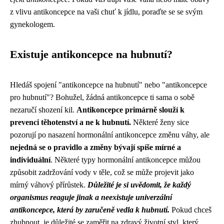
z vlivu antikoncepce na vaši chuť k jídlu, poraďte se se svým
gynekologem.
Existuje antikoncepce na hubnutí?
Hledáš spojení "antikoncepce na hubnutí" nebo "antikoncepce
pro hubnutí"? Bohužel, žádná antikoncepce ti sama o sobě
nezaručí shození kil.
Antikoncepce primárně slouží k
prevenci těhotenství a ne k hubnutí.
Některé ženy sice
pozorují po nasazení hormonální antikoncepce změnu váhy, ale
nejedná se o pravidlo a změny bývají spíše mírné a
individuální
. Některé typy hormonální antikoncepce můžou
způsobit zadržování vody v těle, což se může projevit jako
mírný váhový přírůstek.
Důležité je si uvědomit, že každý
organismus reaguje jinak a neexistuje univerzální
antikoncepce, která by zaručeně vedla k hubnutí.
Pokud chceš
zhubnout, je důležité se zaměřit na zdravý životní styl, který