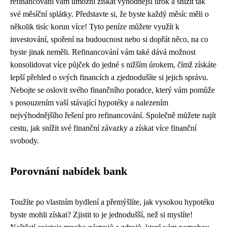
refinancování vám umožní získat výhodnější úrok a snížit tak
své měsíční splátky. Představte si, že byste každý měsíc měli o
několik tisíc korun více! Tyto peníze můžete využít k
investování, spoření na budoucnost nebo si dopřát něco, na co
byste jinak neměli. Refinancování vám také dává možnost
konsolidovat více půjček do jedné s nižším úrokem, čímž získáte
lepší přehled o svých financích a zjednodušíte si jejich správu.
Nebojte se oslovit svého finančního poradce, který vám pomůže
s posouzením vaší stávající hypotéky a nalezením
nejvýhodnějšího řešení pro refinancování. Společně můžete najít
cestu, jak snížit své finanční závazky a získat více finanční
svobody.
Porovnání nabídek bank
Toužíte po vlastním bydlení a přemýšlíte, jak vysokou hypotéku
byste mohli získat? Zjistit to je jednodušší, než si myslíte!