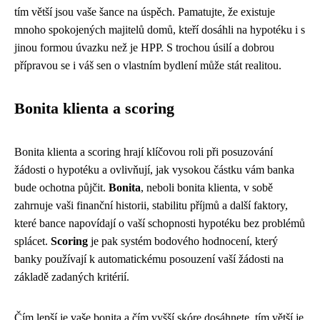
tím větší jsou vaše šance na úspěch. Pamatujte, že existuje
mnoho spokojených majitelů domů, kteří dosáhli na hypotéku i s
jinou formou úvazku než je HPP. S trochou úsilí a dobrou
přípravou se i váš sen o vlastním bydlení může stát realitou.
Bonita klienta a scoring
Bonita klienta a scoring hrají klíčovou roli při posuzování
žádosti o hypotéku a ovlivňují, jak vysokou částku vám banka
bude ochotna půjčit.
Bonita
, neboli bonita klienta, v sobě
zahrnuje vaši finanční historii, stabilitu příjmů a další faktory,
které bance napovídají o vaší schopnosti hypotéku bez problémů
splácet.
Scoring
je pak systém bodového hodnocení, který
banky používají k automatickému posouzení vaší žádosti na
základě zadaných kritérií.
Čím lepší je vaše bonita a čím vyšší skóre dosáhnete, tím větší je