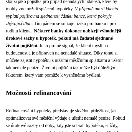
slouží jako pojistka pro případ nenadálých událostí, které by
mohly znemožnit splácení hypotéky.
V případě úmrtí klienta
vyplatí pojišťovna sjednanou částku bance, která pokryje
zbývající dluh.
Tím pádem se snižuje riziko pro banku i pro
rodinu klienta.
Některé banky dokonce nabízejí výhodnější
úrokové sazby u hypoték, pokud má žadatel sjednané
životní pojištění
. Je to pro ně signál, že klient myslí na
budoucnost a je připraven na nenadálé situace. Díky tomu si
můžete zajistit hypotéku s nižšími měsíčními splátkami a ušetřit
tak nemalé peníze. Životní pojištění tak může být důležitým
faktorem, který vám pomůže k vysněnému bydlení.
Možnosti refinancování
Refinancování hypotéky představuje skvělou příležitost, jak
optimalizovat své měsíční výdaje a ušetřit nemalé peníze. Pokud
se úrokové sazby od doby, kdy jste si brali hypotéku, snížily,