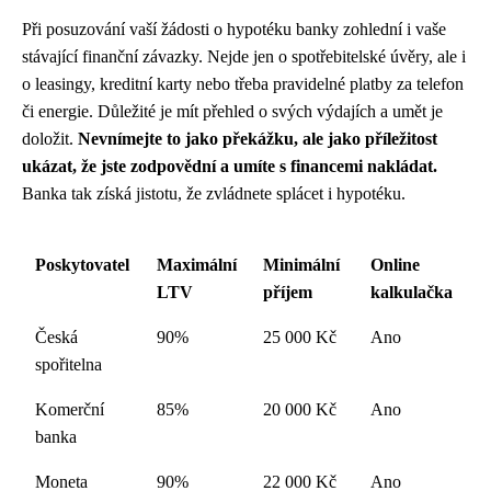
Při posuzování vaší žádosti o hypotéku banky zohlední i vaše
stávající finanční závazky. Nejde jen o spotřebitelské úvěry, ale i
o leasingy, kreditní karty nebo třeba pravidelné platby za telefon
či energie. Důležité je mít přehled o svých výdajích a umět je
doložit.
Nevnímejte to jako překážku, ale jako příležitost
ukázat, že jste zodpovědní a umíte s financemi nakládat.
Banka tak získá jistotu, že zvládnete splácet i hypotéku.
Poskytovatel
Maximální
Minimální
Online
LTV
příjem
kalkulačka
Česká
90%
25 000 Kč
Ano
spořitelna
Komerční
85%
20 000 Kč
Ano
banka
Moneta
90%
22 000 Kč
Ano