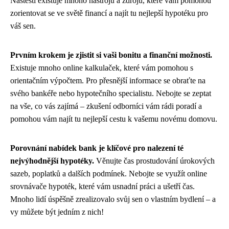
Naštěstí existuje mnoho nástrojů a zdrojů, které vám pomohou
zorientovat se ve světě financí a najít tu nejlepší hypotéku pro
váš sen.
Prvním krokem je zjistit si vaši bonitu a finanční možnosti.
Existuje mnoho online kalkulaček, které vám pomohou s
orientačním výpočtem. Pro přesnější informace se obraťte na
svého bankéře nebo hypotečního specialistu. Nebojte se zeptat
na vše, co vás zajímá – zkušení odborníci vám rádi poradí a
pomohou vám najít tu nejlepší cestu k vašemu novému domovu.
Porovnání nabídek bank je klíčové pro nalezení té
nejvýhodnější hypotéky.
Věnujte čas prostudování úrokových
sazeb, poplatků a dalších podmínek. Nebojte se využít online
srovnávače hypoték, které vám usnadní práci a ušetří čas.
Mnoho lidí úspěšně zrealizovalo svůj sen o vlastním bydlení – a
vy můžete být jedním z nich!