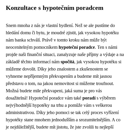
Konzultace s hypotečním poradcem
Snem mnoha z nás je vlastní bydlení. Než se ale pustíme do
hledání domu či bytu, je moudré zjistit, jak vysokou hypotéku
nám banka schválí. Právě v tomto kroku nám může být
neocenitelným pomocníkem
hypoteční poradce
. Ten s námi
projde naši finanční situaci, zanalyzuje naše příjmy a výdaje a na
základě těchto informací nám
spočítá
, jak vysokou hypotéku si
můžeme dovolit. Díky jeho znalostem a zkušenostem se
vyhneme nepříjemným překvapením a budeme mít jasnou
představu o tom, na jakou nemovitost si můžeme troufnout.
Možná budete mile překvapeni, jaká suma je pro vás
dosažitelná! Hypoteční poradce vám také
poradí
s výběrem
nejvýhodnější hypotéky na trhu a pomůže vám s veškerou
administrativou. Díky jeho pomoci se tak celý proces vyřízení
hypotéky stane mnohem jednodušším a srozumitelnějším. A co
je nejdůležitější, budete mít jistotu, že jste zvolili tu nejlepší