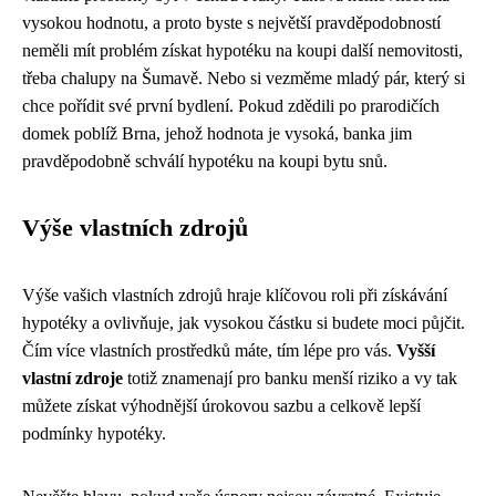
vysokou hodnotu, a proto byste s největší pravděpodobností
neměli mít problém získat hypotéku na koupi další nemovitosti,
třeba chalupy na Šumavě. Nebo si vezměme mladý pár, který si
chce pořídit své první bydlení. Pokud zdědili po prarodičích
domek poblíž Brna, jehož hodnota je vysoká, banka jim
pravděpodobně schválí hypotéku na koupi bytu snů.
Výše vlastních zdrojů
Výše vašich vlastních zdrojů hraje klíčovou roli při získávání
hypotéky a ovlivňuje, jak vysokou částku si budete moci půjčit.
Čím více vlastních prostředků máte, tím lépe pro vás.
Vyšší
vlastní zdroje
totiž znamenají pro banku menší riziko a vy tak
můžete získat výhodnější úrokovou sazbu a celkově lepší
podmínky hypotéky.