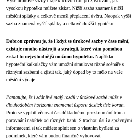
Výše úrokové sazby hraje klíčovou roli při zjišťování, jak
vysokou hypotéku můžete získat. Nižší sazba znamená nižší
měsíční splátky a celkově menší přeplacení úvěru. Naopak vyšší
sazba znamená vyšší splátky a celkově dražší hypotéku.
Dobrou zprávou je, že i když se úrokové sazby v čase mění,
existuje mnoho nástrojů a strategií, které vám pomohou
získat tu nejvýhodnější možnou hypotéku.
Například
hypoteční kalkulačky vám umožní simulovat různé scénáře s
různými sazbami a zjistit tak, jaký dopad by to mělo na vaše
měsíční výdaje.
Pamatujte, že i zdánlivě malý rozdíl v úrokové sazbě může v
dlouhodobém horizontu znamenat úsporu desítek tisíc korun.
Proto se vyplatí věnovat čas důkladnému prozkoumání trhu a
porovnání nabídek od různých bank. S trochou úsilí a správnými
informacemi si tak můžete splnit sen o vlastním bydlení za
podmínek, které vám budou finančně vyhovovat.