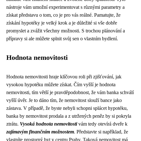
nástroje vám umožní experimentovat s různými parametry a
získat představu o tom, co je pro vás reálné. Pamatujte, že
získání hypotéky je velký krok a je důležité si vše dobře
promyslet a zvážit všechny možnosti. S trochou plánování a
přípravy si ale můžete splnit svůj sen o vlastním bydlení.
Hodnota nemovitosti
Hodnota nemovitosti hraje klíčovou roli při zjišťování, jak
vysokou hypotéku můžete získat. Čím vyšší je hodnota
nemovitosti, tím větší je pravděpodobnost, že vám banka schválí
vyšší úvěr. Je to dáno tím, že nemovitost slouží bance jako
zástava. V případě, že byste nebyli schopni splácet hypotéku,
banka by nemovitost prodala a z utržených peněz by si pokryla
ztrátu.
Vysoká hodnota nemovitosti
vám tedy otevírá dveře k
zajímavým finančním možnostem
. Představte si například, že
vlastníte prostorný byt v centru Prahy. Taková nemovitost má