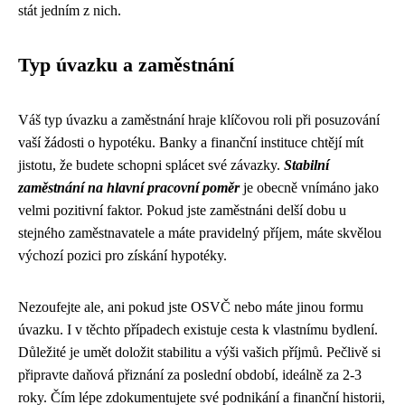
stát jedním z nich.
Typ úvazku a zaměstnání
Váš typ úvazku a zaměstnání hraje klíčovou roli při posuzování
vaší žádosti o hypotéku. Banky a finanční instituce chtějí mít
jistotu, že budete schopni splácet své závazky.
Stabilní
zaměstnání na hlavní pracovní poměr
je obecně vnímáno jako
velmi pozitivní faktor. Pokud jste zaměstnáni delší dobu u
stejného zaměstnavatele a máte pravidelný příjem, máte skvělou
výchozí pozici pro získání hypotéky.
Nezoufejte ale, ani pokud jste OSVČ nebo máte jinou formu
úvazku. I v těchto případech existuje cesta k vlastnímu bydlení.
Důležité je umět doložit stabilitu a výši vašich příjmů. Pečlivě si
připravte daňová přiznání za poslední období, ideálně za 2-3
roky. Čím lépe zdokumentujete své podnikání a finanční historii,