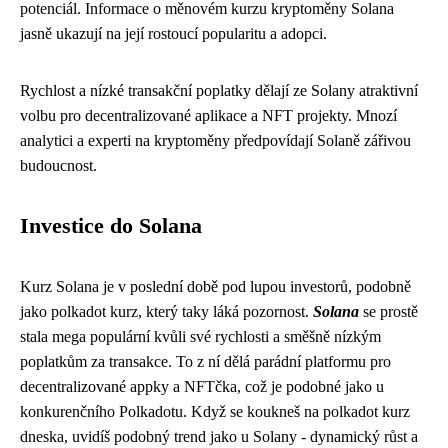
potenciál. Informace o měnovém kurzu kryptoměny Solana
jasně ukazují na její rostoucí popularitu a adopci.
Rychlost a nízké transakční poplatky dělají ze Solany atraktivní
volbu pro decentralizované aplikace a NFT projekty. Mnozí
analytici a experti na kryptoměny předpovídají Solaně zářivou
budoucnost.
Investice do Solana
Kurz Solana je v poslední době pod lupou investorů, podobně
jako
polkadot kurz
, který taky láká pozornost.
Solana
se prostě
stala mega populární kvůli své rychlosti a směšně nízkým
poplatkům za transakce. To z ní dělá parádní platformu pro
decentralizované appky a NFTčka, což je podobné jako u
konkurenčního Polkadotu. Když se koukneš na polkadot kurz
dneska, uvidíš podobný trend jako u Solany - dynamický růst a