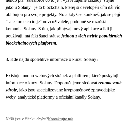
někdo ptá "salesforce co to je", vysvětlujeme základy, stejně
jako u Solany - je to blockchain, kterej si developeři čím dál víc
oblibujou pro svoje projekty. No a když se koukneš, jak se ptají
"salesforce co to je" noví uživatelé, podobně se rozrůstá i
komunita Solany. S tím, jak přibývají nový aplikace a lidi ji
používají, má fakt šanci stát se
jednou z těch nejvíc populárních
blockchainových platforem
.
3. Kde najdu spolehlivé informace o kurzu Solany?
Existuje mnoho webových stránek a platforem, které poskytují
informace o kurzu Solany. Doporučujeme sledovat
renomované
zdroje
, jako jsou specializované kryptoměnové zpravodajské
weby, analytické platformy a oficiální kanály Solany.
Našli jste v článku chybu?
Kontaktujte nás