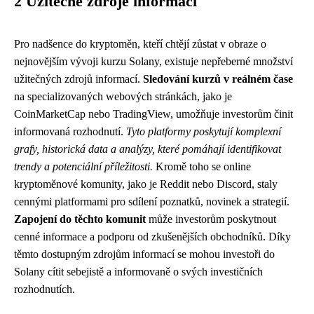
2 Užitečné zdroje informací
Pro nadšence do kryptoměn, kteří chtějí zůstat v obraze o
nejnovějším vývoji kurzu Solany, existuje nepřeberné množství
užitečných zdrojů informací.
Sledování kurzů v reálném čase
na specializovaných webových stránkách, jako je
CoinMarketCap nebo TradingView, umožňuje investorům činit
informovaná rozhodnutí.
Tyto platformy poskytují komplexní
grafy, historická data a analýzy, které pomáhají identifikovat
trendy a potenciální příležitosti.
Kromě toho se online
kryptoměnové komunity, jako je Reddit nebo Discord, staly
cennými platformami pro sdílení poznatků, novinek a strategií.
Zapojení do těchto komunit
může investorům poskytnout
cenné informace a podporu od zkušenějších obchodníků. Díky
těmto dostupným zdrojům informací se mohou investoři do
Solany cítit sebejistě a informovaně o svých investičních
rozhodnutích.