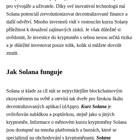
pro vývojáře a uživatele. Díky své inovativní technologii má
Solana potenciál zrevolutionizovat decentralizované finance a
další odvětví. Mnoho investorů vidí v rostoucím kurzu Solany
příležitost k dosažení zajímavých zisků. Je však důležité si
uvědomit, že investice do kryptoměn s sebou nesou určitá rizika
a je důležité investovat pouze tolik, kolik si můžete dovolit
ztratit.
Jak Solana funguje
Solana si klade za cíl stát se nejrychlejším blockchainovým
ekosystémem na světě a otevírá tak dveře pro širokou škálu
decentralizovaných aplikací (dApps).
Kurz Solana
je
ovlivňován nabídkou a poptávkou, stejně jako u jiných
kryptoměn. Informace o měnovém kurzu kryptoměny Solana
jsou dostupné na mnoha platformách a burzách, které se
specializují na obchodování s kryptoměnami.
Solana