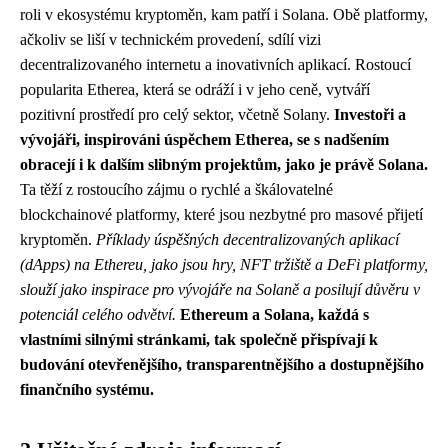
roli v ekosystému kryptoměn, kam patří i Solana. Obě platformy,
ačkoliv se liší v technickém provedení, sdílí vizi
decentralizovaného internetu a inovativních aplikací. Rostoucí
popularita Etherea, která se odráží i v jeho ceně, vytváří
pozitivní prostředí pro celý sektor, včetně Solany.
Investoři a
vývojáři, inspirováni úspěchem Etherea, se s nadšením
obracejí i k dalším slibným projektům, jako je právě Solana.
Ta těží z rostoucího zájmu o rychlé a škálovatelné
blockchainové platformy, které jsou nezbytné pro masové přijetí
kryptoměn.
Příklady úspěšných decentralizovaných aplikací
(dApps) na Ethereu, jako jsou hry, NFT tržiště a DeFi platformy,
slouží jako inspirace pro vývojáře na Solaně a posilují důvěru v
potenciál celého odvětví.
Ethereum a Solana, každá s
vlastními silnými stránkami, tak společně přispívají k
budování otevřenějšího, transparentnějšího a dostupnějšího
finančního systému.