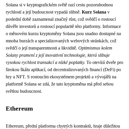
Solana si v kryptografickém světě razí cestu pozoruhodnou
rychlostí a její budoucnost vypadá slibně.
Kurz Solana
v
poslední době zaznamenal značný růst, což svědčí o rostoucí
důvěře investorů a rostoucí popularitě této platformy. Informace
o měnovém kurzu kryptoměny Solana jsou snadno dostupné na
mnoha burzách a specializovaných webových stránkách, což
svědčí o její transparentnosti a likviditě.
Optimismus kolem
Solany pramení z její inovativní technologie, která slibuje
vysokou rychlost transakcí a nízké poplatky.
To otevírá dveře pro
širokou škálu aplikací, od decentralizovaných financí (DeFi) po
hry a NFT. S rostoucím ekosystémem projektů a vývojářů na
platformě Solana se zdá, že tato kryptoměna má před sebou
světlou budoucnost.
Ethereum
Ethereum, přední platforma chytrých kontraktů, hraje důležitou