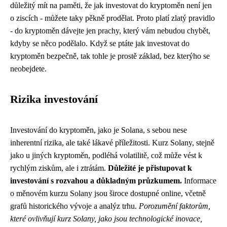
důležitý mít na paměti, že jak investovat do kryptoměn není jen
o ziscích - můžete taky pěkně prodělat. Proto platí zlatý pravidlo
- do kryptoměn dávejte jen prachy, který vám nebudou chybět,
kdyby se něco podělalo. Když se ptáte jak investovat do
kryptoměn bezpečně, tak tohle je prostě základ, bez kterýho se
neobejdete.
Rizika investování
Investování do kryptoměn, jako je Solana, s sebou nese
inherentní rizika, ale také lákavé příležitosti. Kurz Solany, stejně
jako u jiných kryptoměn, podléhá volatilitě, což může vést k
rychlým ziskům, ale i ztrátám.
Důležité je přistupovat k
investování s rozvahou a důkladným průzkumem.
Informace
o měnovém kurzu Solany jsou široce dostupné online, včetně
grafů historického vývoje a analýz trhu.
Porozumění faktorům,
které ovlivňují kurz Solany, jako jsou technologické inovace,