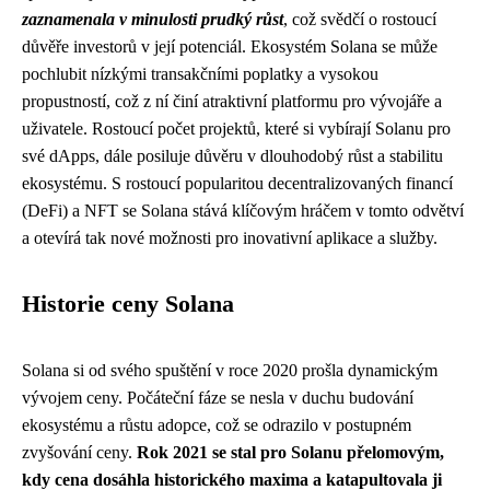
zaznamenala v minulosti prudký růst
, což svědčí o rostoucí
důvěře investorů v její potenciál. Ekosystém Solana se může
pochlubit nízkými transakčními poplatky a vysokou
propustností, což z ní činí atraktivní platformu pro vývojáře a
uživatele. Rostoucí počet projektů, které si vybírají Solanu pro
své dApps, dále posiluje důvěru v dlouhodobý růst a stabilitu
ekosystému. S rostoucí popularitou decentralizovaných financí
(DeFi) a NFT se Solana stává klíčovým hráčem v tomto odvětví
a otevírá tak nové možnosti pro inovativní aplikace a služby.
Historie ceny Solana
Solana si od svého spuštění v roce 2020 prošla dynamickým
vývojem ceny. Počáteční fáze se nesla v duchu budování
ekosystému a růstu adopce, což se odrazilo v postupném
zvyšování ceny.
Rok 2021 se stal pro Solanu přelomovým,
kdy cena dosáhla historického maxima a katapultovala ji