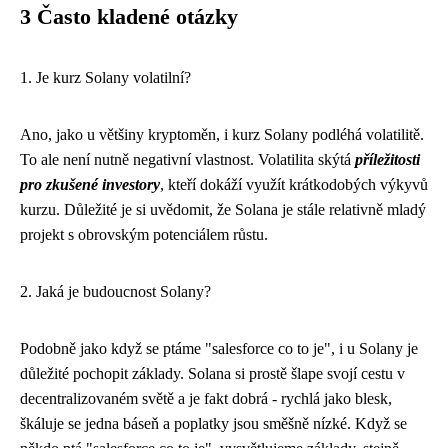
3 Často kladené otázky
1. Je kurz Solany volatilní?
Ano, jako u většiny kryptoměn, i kurz Solany podléhá volatilitě.
To ale není nutně negativní vlastnost. Volatilita skýtá
příležitosti
pro zkušené investory
, kteří dokáží využít krátkodobých výkyvů
kurzu. Důležité je si uvědomit, že Solana je stále relativně mladý
projekt s obrovským potenciálem růstu.
2. Jaká je budoucnost Solany?
Podobně jako když se ptáme "
salesforce co to je
", i u Solany je
důležité pochopit základy. Solana si prostě šlape svojí cestu v
decentralizovaném světě a je fakt dobrá - rychlá jako blesk,
škáluje se jedna báseň a poplatky jsou směšně nízké. Když se