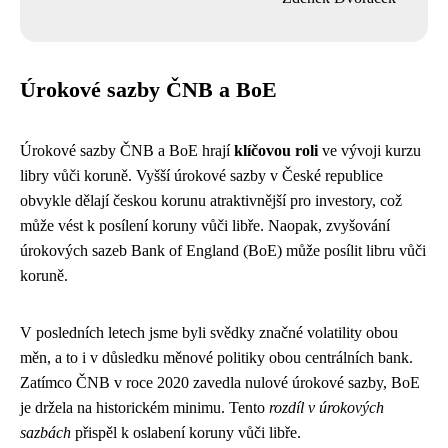
Úrokové sazby ČNB a BoE
Úrokové sazby ČNB a BoE hrají
klíčovou roli
ve vývoji kurzu
libry vůči koruně. Vyšší úrokové sazby v České republice
obvykle dělají českou korunu atraktivnější pro investory, což
může vést k posílení koruny vůči libře. Naopak, zvyšování
úrokových sazeb Bank of England (BoE) může posílit libru vůči
koruně.
V posledních letech jsme byli svědky značné volatility obou
měn, a to i v důsledku měnové politiky obou centrálních bank.
Zatímco ČNB v roce 2020 zavedla nulové úrokové sazby, BoE
je držela na historickém minimu. Tento
rozdíl v úrokových
sazbách
přispěl k oslabení koruny vůči libře.