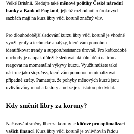
Velké Británii. Sledujte také
měnové politiky České národní
banky a Bank of England
, jejichž rozhodnutí o úrokových
sazbách mají na kurz libry vůči koruně značný vliv.
Pro dlouhodobější sledování kurzu libry vůči koruně je vhodné
využít grafy a technické analýzy, které vám pomohou
identifikovat trendy a support/resistance úrovně. Pro krátkodobé
obchody je naopak důležité sledovat aktuální dění na trhu a
reagovat na momentální výkyvy kurzu. Využít můžete také
nástroje jako
stop-loss
, které vám pomohou minimalizovat
případné ztráty. Pamatujte, že pohyby měnových kurzů jsou
ovlivňovány mnoha faktory a nelze je s jistotou předvídat.
Kdy směnit libry za koruny?
Načasování směny liber za koruny je
klíčové pro optimalizaci
vašich financí
. Kurz libry vůči koruně je ovlivňován řadou