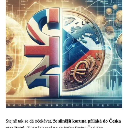
Stejně tak se dá očekávat, že
silnější koruna přiláká do Česka