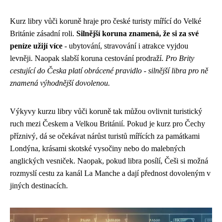
Kurz libry vůči koruně hraje pro české turisty mířící do Velké
Británie zásadní roli.
Silnější koruna znamená, že si za své
peníze užijí více
- ubytování, stravování i atrakce vyjdou
levněji. Naopak slabší koruna cestování prodraží.
Pro Brity
cestující do Česka platí obrácené pravidlo - silnější libra pro ně
znamená výhodnější dovolenou.
Výkyvy kurzu libry vůči koruně tak můžou ovlivnit turistický
ruch mezi Českem a Velkou Británií. Pokud je kurz pro Čechy
příznivý, dá se očekávat nárůst turistů mířících za památkami
Londýna, krásami skotské vysočiny nebo do malebných
anglických vesniček. Naopak, pokud libra posílí, Češi si možná
rozmyslí cestu za kanál La Manche a dají přednost dovoleným v
jiných destinacích.