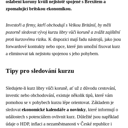
oslabení koruny kvůli nejistotě spojené s Brexitem a
zpomalující britskou ekonomikou.
Investoři a firmy, kteří obchodují s Velkou Británií, by měli
pozorně sledovat vývoj kurzu libry vůči koruně a zvážit zajištění
proti kurzovému riziku.
K dispozici mají řadu nástrojů, jako jsou
forwardové kontrakty nebo opce, které jim umožní fixovat kurz
a eliminovat tak nejistotu spojenou s jeho pohybem.
Tipy pro sledování kurzu
Sledujete-li kurz libry vůči koruně, ať už z důvodu cestování,
investic nebo obchodování, existuje několik tipů, které vám
pomohou se v pohybech kurzu lépe orientovat. Základem je
sledovat
ekonomické kalendáře a novinky
, které informují o
událostech s potenciálem ovlivnit kurz. Důležité jsou například
údaje o HDP, inflaci a nezaměstnanosti v České republice i