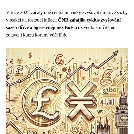
V roce 2025 začaly obě centrální banky zvyšovat úrokové sazby
v reakci na rostoucí inflaci.
ČNB zahájila cyklus zvyšování
sazeb dříve a agresivněji než BoE
, což vedlo k určitému
zotavení kurzu koruny vůči libře.