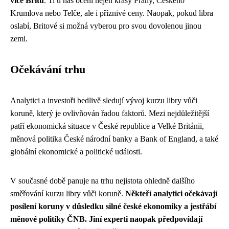
více Britů
. Ti u nás ocení nejen krásy Prahy, Českého
Krumlova nebo Telče, ale i příznivé ceny. Naopak, pokud libra
oslabí, Britové si možná vyberou pro svou dovolenou jinou
zemi.
Očekávání trhu
Analytici a investoři bedlivě sledují vývoj kurzu libry vůči
koruně, který je ovlivňován řadou faktorů. Mezi nejdůležitější
patří ekonomická situace v České republice a Velké Británii,
měnová politika České národní banky a Bank of England, a také
globální ekonomické a politické události.
V současné době panuje na trhu nejistota ohledně dalšího
směřování kurzu libry vůči koruně.
Někteří analytici očekávají
posílení koruny v důsledku silné české ekonomiky a jestřábí
měnové politiky ČNB. Jiní experti naopak předpovídají