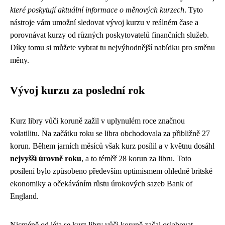
které poskytují aktuální informace o měnových kurzech
. Tyto
nástroje vám umožní sledovat vývoj kurzu v reálném čase a
porovnávat kurzy od různých poskytovatelů finančních služeb.
Díky tomu si můžete vybrat tu nejvýhodnější nabídku pro směnu
měny.
Vývoj kurzu za poslední rok
Kurz libry vůči koruně zažil v uplynulém roce značnou
volatilitu. Na začátku roku se libra obchodovala za přibližně 27
korun. Během jarních měsíců však kurz posílil a v květnu dosáhl
nejvyšší úrovně roku
, a to téměř 28 korun za libru. Toto
posílení bylo způsobeno především optimismem ohledně britské
ekonomiky a očekáváním růstu úrokových sazeb Bank of
England.
Nicméně od léta se kurz libry vůči koruně začal oslabovat.