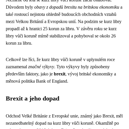
Důvodem byly
obavy z dopadů brexitu na britskou ekonomiku
a
také rostoucí nejistota ohledně budoucích obchodních vztahů
mezi Velkou Británií a Evropskou unií. Na podzim se kurz libry
propadl až k hranici 25 korun za libru. V závěru roku se kurz
libry vůči koruně mírně stabilizoval a pohyboval se okolo 26
korun za libru.
Celkově lze říci, že kurz libry vůči koruně v uplynulém roce
zaznamenal
značné výkyvy
. Tyto výkyvy byly způsobeny
především faktory, jako je
brexit
, vývoj britské ekonomiky a
měnová politika Bank of England.
Brexit a jeho dopad
Odchod Velké Británie z Evropské unie, známý jako Brexit, měl
nezanedbatelný dopad na kurz libry vůči koruně. Okamžitě po