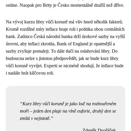
online. Naopak pro Brity je Česko momentálně dražší než dříve.
Na vývoj kurzu libry vůči koruně má vliv hned několik faktorů.
Kromě rozdílné míry inflace hraje roli i politika obou centrálních
bank. Zatímco Česká národní banka drží úrokové sazby na vyšší
úrovni, aby inflaci zkrotila, Bank of England je opatrnější a
sazby zvyšuje pomaleji. To dále tlačí na oslabování libry. Do
budoucna nelze s jistotou předpovědět, jak se bude kurz libry
vůči koruně vyvíjet. Experti se nicméně shodují, že inflace bude
i nadále hrát klíčovou roli.
Kurz libry vůči koruně je jako loď na rozbouřeném
moři – jeden den pluje na vlně euforie, druhý den se
zmítá v nejistotě.
Zdeněk Dvořáček