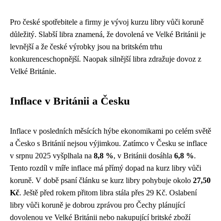
Pro české spotřebitele a firmy je vývoj kurzu libry vůči koruně
důležitý. Slabší libra znamená, že dovolená ve Velké Británii je
levnější a že české výrobky jsou na britském trhu
konkurenceschopnější. Naopak silnější libra zdražuje dovoz z
Velké Británie.
Inflace v Británii a Česku
Inflace v posledních měsících hýbe ekonomikami po celém světě
a Česko s Británií nejsou výjimkou. Zatímco v Česku se inflace
v srpnu 2025 vyšplhala na
8,8 %
, v Británii dosáhla
6,8 %
.
Tento rozdíl v míře inflace má přímý dopad na kurz libry vůči
koruně. V době psaní článku se kurz libry pohybuje okolo
27,50
Kč
. Ještě před rokem přitom libra stála přes 29 Kč. Oslabení
libry vůči koruně je dobrou zprávou pro Čechy plánující
dovolenou ve Velké Británii nebo nakupující britské zboží