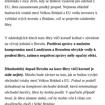
referendu v roce 2016, kdy se Britové vyslovili pro odchod z
EU, libra zaznamenala prudký propad. Nejistota ohledně
budoucích vztahů mezi Velkou Británií a EU vedla investory k
vybírání svých investic z Británie, což se projevilo oslabením
libry.
V následujících letech kurz libry vůči koruně kolísal v závislosti
na vývoji jednání o Brexitu.
Pozitivní zprávy o možném
kompromisu mezi Londýnem a Bruselem obvykle vedly k
posílení libry, zatímco negativní zprávy měly opačný efekt.
Dlouhodobý dopad Brexitu na kurz libry vůči koruně je
stále nejistý.
Mnoho bude záviset na tom, jak se budou vyvíjet
obchodní vztahy mezi Velkou Británií a EU.
Pokud se podaří
dohodnout na komplexní obchodní dohodě, která minimalizuje
obchodní bariéry, libra by mohla posílit. V opačném případě
hrozí, že libra zůstane slabá, což by mohlo vést k růstu cen
dováženého zboží z Velké Británie.