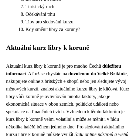
Turistický ruch
Očekávání trhu
Tipy pro sledování kurzu
Kdy směnit libry za koruny?
Aktuální kurz libry k koruně
Aktuální kurz libry k koruně je pro mnoho Čechů
důležitou
informací
. Ať už se chystáte na
dovolenou do Velké Británie
,
nakupujete online z britských e-shopů nebo jen sledujete vývoj
měnových kurzů, znalost aktuálního kurzu libry je klíčová. Kurz
libry vůči koruně je ovlivňován mnoha faktory, jako je
ekonomická situace v obou zemích, politické události nebo
spekulace na finančních trzích. Vzhledem k těmto faktorům je
kurz libry k koruně velmi volatilní a může se měnit i v řádu
několika haléřů během jednoho dne. Pro sledování aktuálního
kurzu libry k koruně můžete využít
řadu online nástrojů a webů,