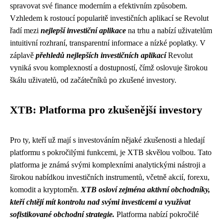
spravovat své finance moderním a efektivním způsobem.
Vzhledem k rostoucí popularitě investičních aplikací se Revolut
řadí mezi
nejlepší investiční aplikace
na trhu a nabízí uživatelům
intuitivní rozhraní, transparentní informace a nízké poplatky. V
záplavě
přehledů nejlepších investičních aplikací
Revolut
vyniká svou komplexností a dostupností, čímž oslovuje širokou
škálu uživatelů, od začátečníků po zkušené investory.
XTB: Platforma pro zkušenější investory
Pro ty, kteří už mají s investováním nějaké zkušenosti a hledají
platformu s pokročilými funkcemi, je XTB skvělou volbou. Tato
platforma je známá svými komplexními analytickými nástroji a
širokou nabídkou investičních instrumentů, včetně akcií, forexu,
komodit a kryptoměn.
XTB osloví zejména aktivní obchodníky,
kteří chtějí mít kontrolu nad svými investicemi a využívat
sofistikované obchodní strategie.
Platforma nabízí pokročilé