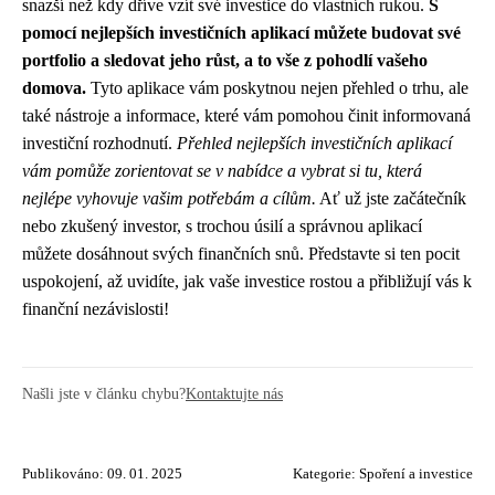
snazší než kdy dříve vzít své investice do vlastních rukou.
S
pomocí nejlepších investičních aplikací můžete budovat své
portfolio a sledovat jeho růst, a to vše z pohodlí vašeho
domova.
Tyto aplikace vám poskytnou nejen přehled o trhu, ale
také nástroje a informace, které vám pomohou činit informovaná
investiční rozhodnutí.
Přehled nejlepších investičních aplikací
vám pomůže zorientovat se v nabídce a vybrat si tu, která
nejlépe vyhovuje vašim potřebám a cílům.
Ať už jste začátečník
nebo zkušený investor, s trochou úsilí a správnou aplikací
můžete dosáhnout svých finančních snů. Představte si ten pocit
uspokojení, až uvidíte, jak vaše investice rostou a přibližují vás k
finanční nezávislosti!
Našli jste v článku chybu?
Kontaktujte nás
Publikováno: 09. 01. 2025
Kategorie:
Spoření a investice