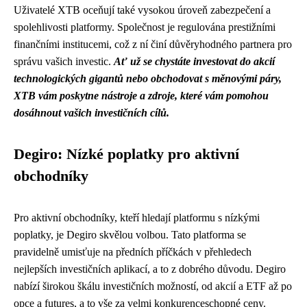
Uživatelé XTB oceňují také vysokou úroveň zabezpečení a
spolehlivosti platformy. Společnost je regulována prestižními
finančními institucemi, což z ní činí důvěryhodného partnera pro
správu vašich investic.
Ať už se chystáte investovat do akcií
technologických gigantů nebo obchodovat s měnovými páry,
XTB vám poskytne nástroje a zdroje, které vám pomohou
dosáhnout vašich investičních cílů.
Degiro: Nízké poplatky pro aktivní
obchodníky
Pro aktivní obchodníky, kteří hledají platformu s nízkými
poplatky, je Degiro skvělou volbou. Tato platforma se
pravidelně umisťuje na předních příčkách v přehledech
nejlepších investičních aplikací, a to z dobrého důvodu. Degiro
nabízí širokou škálu investičních možností, od akcií a ETF až po
opce a futures, a to vše za velmi konkurenceschopné ceny.