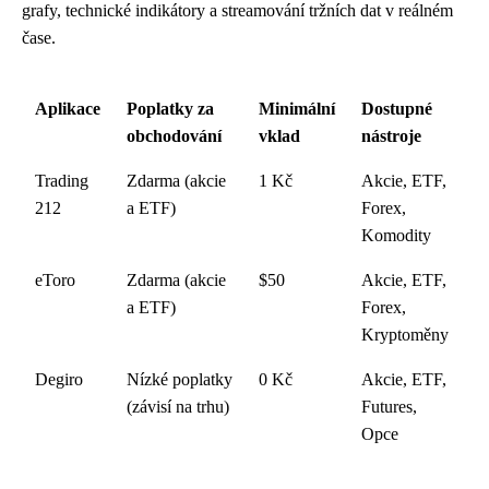
grafy, technické indikátory a streamování tržních dat v reálném
čase.
Aplikace
Poplatky za
Minimální
Dostupné
obchodování
vklad
nástroje
Trading
Zdarma (akcie
1 Kč
Akcie, ETF,
212
a ETF)
Forex,
Komodity
eToro
Zdarma (akcie
$50
Akcie, ETF,
a ETF)
Forex,
Kryptoměny
Degiro
Nízké poplatky
0 Kč
Akcie, ETF,
(závisí na trhu)
Futures,
Opce