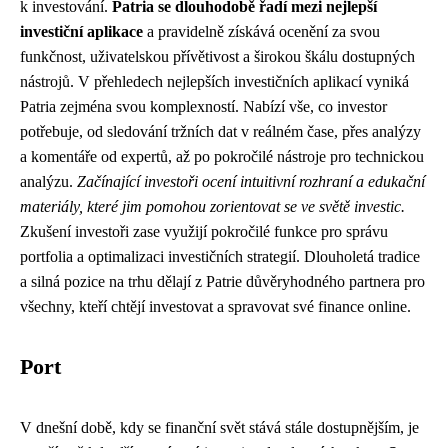
k investování.
Patria se dlouhodobě řadí mezi nejlepší
investiční aplikace
a pravidelně získává ocenění za svou
funkčnost, uživatelskou přívětivost a širokou škálu dostupných
nástrojů. V přehledech nejlepších investičních aplikací vyniká
Patria zejména svou komplexností. Nabízí vše, co investor
potřebuje, od sledování tržních dat v reálném čase, přes analýzy
a komentáře od expertů, až po pokročilé nástroje pro technickou
analýzu.
Začínající investoři ocení intuitivní rozhraní a edukační
materiály, které jim pomohou zorientovat se ve světě investic.
Zkušení investoři zase využijí pokročilé funkce pro správu
portfolia a optimalizaci investičních strategií. Dlouholetá tradice
a silná pozice na trhu dělají z Patrie důvěryhodného partnera pro
všechny, kteří chtějí investovat a spravovat své finance online.
Port
V dnešní době, kdy se finanční svět stává stále dostupnějším, je