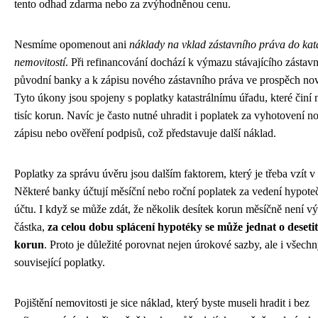
tento odhad zdarma nebo za zvýhodněnou cenu.
Nesmíme opomenout ani
náklady na vklad zástavního práva do kat
nemovitostí
. Při refinancování dochází k výmazu stávajícího zástav
původní banky a k zápisu nového zástavního práva ve prospěch no
Tyto úkony jsou spojeny s poplatky katastrálnímu úřadu, které činí 
tisíc korun. Navíc je často nutné uhradit i poplatek za vyhotovení n
zápisu nebo ověření podpisů, což představuje další náklad.
Poplatky za správu úvěru jsou dalším faktorem, který je třeba vzít v
Některé banky účtují měsíční nebo roční poplatek za vedení hypote
účtu. I když se může zdát, že několik desítek korun měsíčně není 
částka,
za celou dobu splácení hypotéky se může jednat o desetit
korun
. Proto je důležité porovnat nejen úrokové sazby, ale i všech
související poplatky.
Pojištění nemovitosti je sice náklad, který byste museli hradit i bez