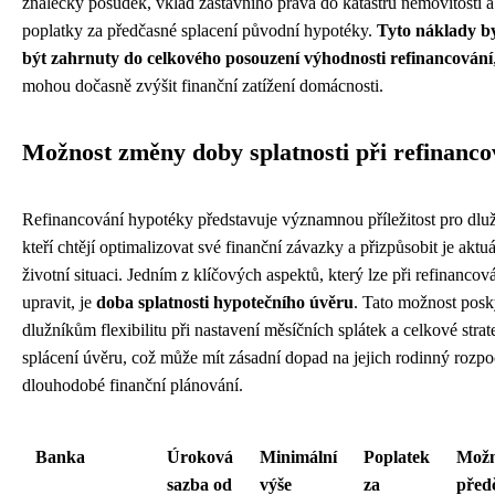
znalecký posudek, vklad zástavního práva do katastru nemovitostí a
poplatky za předčasné splacení původní hypotéky.
Tyto náklady b
být zahrnuty do celkového posouzení výhodnosti refinancování
mohou dočasně zvýšit finanční zatížení domácnosti.
Možnost změny doby splatnosti při refinanco
Refinancování hypotéky představuje významnou příležitost pro dlu
kteří chtějí optimalizovat své finanční závazky a přizpůsobit je aktuá
životní situaci. Jedním z klíčových aspektů, který lze při refinancov
upravit, je
doba splatnosti hypotečního úvěru
. Tato možnost posk
dlužníkům flexibilitu při nastavení měsíčních splátek a celkové strat
splácení úvěru, což může mít zásadní dopad na jejich rodinný rozpoč
dlouhodobé finanční plánování.
Banka
Úroková
Minimální
Poplatek
Možn
sazba od
výše
za
před