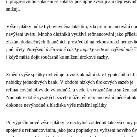
u progresivního splácení se splátky postupně zvyšují a u degresivn
snižují.
Výše splátky může být ovlivněna také tím, zda při refinancování do
navýšení úvěru. Mnoho dlužníků využívá refinancování jako příleži
získání dodatečných finančních prostředků na rekonstrukci nemovit
jiné účely.
Navýšení úvěrované částky logicky vede ke zvýšení měsíč
i když může dojít současně ke snížení úrokové sazby.
Změnu výše splátky ovlivňuje rovněž aktuální stav hypotečního trh
nabídky jednotlivých bank. V období nízkých úrokových sazeb je
refinancování obvykle výhodnější a vede k výraznějšímu snížení spl
Naopak v době vysokých sazeb může být refinancování méně atrakt
dokonce nevýhodné z hlediska výše měsíční splátky.
Při výpočtu nové výše splátky je nezbytné zohlednit také všechny p
spojené s refinancováním, jako jsou poplatky za vyřízení nového úv