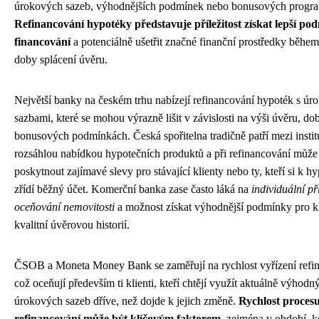
úrokových sazeb, výhodnějších podmínek nebo bonusových progr
Refinancování hypotéky představuje příležitost získat lepší po
financování
a potenciálně ušetřit značné finanční prostředky během
doby splácení úvěru.
Největší banky na českém trhu nabízejí refinancování hypoték s ú
sazbami, které se mohou výrazně lišit v závislosti na výši úvěru, dob
bonusových podmínkách. Česká spořitelna tradičně patří mezi instit
rozsáhlou nabídkou hypotečních produktů a při refinancování může
poskytnout zajímavé slevy pro stávající klienty nebo ty, kteří si k h
zřídí běžný účet. Komerční banka zase často láká na
individuální př
oceňování nemovitosti
a možnost získat výhodnější podmínky pro kl
kvalitní úvěrovou historií.
ČSOB a Moneta Money Bank se zaměřují na rychlost vyřízení refi
což oceňují především ti klienti, kteří chtějí využít aktuálně výhodn
úrokových sazeb dříve, než dojde k jejich změně.
Rychlost proces
refinancování může být klíčovým faktorem
, zejména v období, 