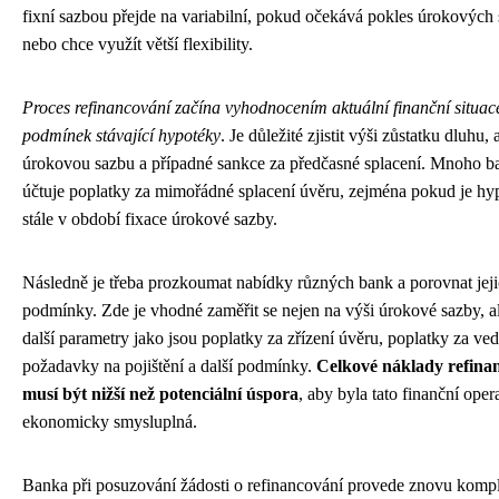
fixní sazbou přejde na variabilní, pokud očekává pokles úrokových
nebo chce využít větší flexibility.
Proces refinancování začína vyhodnocením aktuální finanční situac
podmínek stávající hypotéky
. Je důležité zjistit výši zůstatku dluhu, 
úrokovou sazbu a případné sankce za předčasné splacení. Mnoho ba
účtuje poplatky za mimořádné splacení úvěru, zejména pokud je hy
stále v období fixace úrokové sazby.
Následně je třeba prozkoumat nabídky různých bank a porovnat jej
podmínky. Zde je vhodné zaměřit se nejen na výši úrokové sazby, al
další parametry jako jsou poplatky za zřízení úvěru, poplatky za ved
požadavky na pojištění a další podmínky.
Celkové náklady refina
musí být nižší než potenciální úspora
, aby byla tato finanční oper
ekonomicky smysluplná.
Banka při posuzování žádosti o refinancování provede znovu kompl