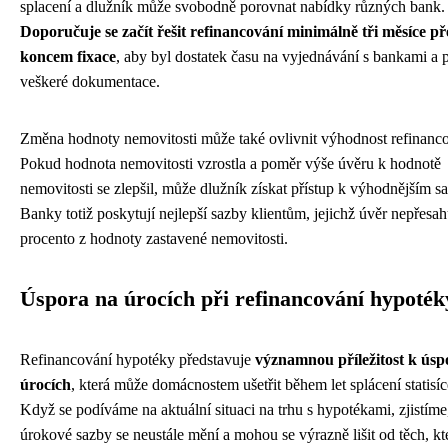
splacení a dlužník může svobodně porovnat nabídky různých bank.
Doporučuje se začít řešit refinancování minimálně tři měsíce p
koncem fixace
, aby byl dostatek času na vyjednávání s bankami a 
veškeré dokumentace.
Změna hodnoty nemovitosti může také ovlivnit výhodnost refinanco
Pokud hodnota nemovitosti vzrostla a poměr výše úvěru k hodnotě
nemovitosti se zlepšil, může dlužník získat přístup k výhodnějším s
Banky totiž poskytují nejlepší sazby klientům, jejichž úvěr nepřesah
procento z hodnoty zastavené nemovitosti.
Úspora na úrocích při refinancování hypoték
Refinancování hypotéky představuje
významnou příležitost k úsp
úrocích
, která může domácnostem ušetřit během let splácení statisí
Když se podíváme na aktuální situaci na trhu s hypotékami, zjistíme
úrokové sazby se neustále mění a mohou se výrazně lišit od těch, kte