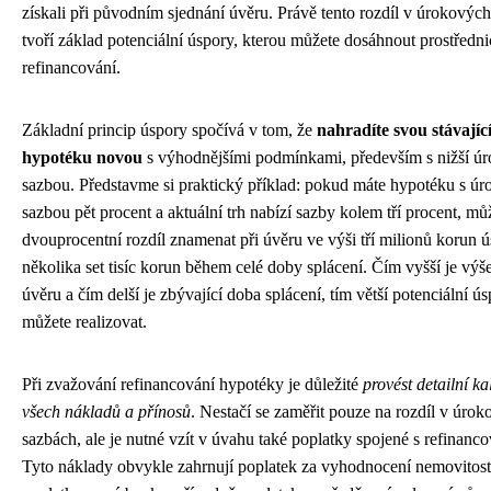
získali při původním sjednání úvěru. Právě tento rozdíl v úrokovýc
tvoří základ potenciální úspory, kterou můžete dosáhnout prostředn
refinancování.
Základní princip úspory spočívá v tom, že
nahradíte svou stávajíc
hypotéku novou
s výhodnějšími podmínkami, především s nižší ú
sazbou. Představme si praktický příklad: pokud máte hypotéku s ú
sazbou pět procent a aktuální trh nabízí sazby kolem tří procent, mů
dvouprocentní rozdíl znamenat při úvěru ve výši tří milionů korun 
několika set tisíc korun během celé doby splácení. Čím vyšší je výš
úvěru a čím delší je zbývající doba splácení, tím větší potenciální ú
můžete realizovat.
Při zvažování refinancování hypotéky je důležité
provést detailní ka
všech nákladů a přínosů
. Nestačí se zaměřit pouze na rozdíl v úro
sazbách, ale je nutné vzít v úvahu také poplatky spojené s refinanc
Tyto náklady obvykle zahrnují poplatek za vyhodnocení nemovitosti