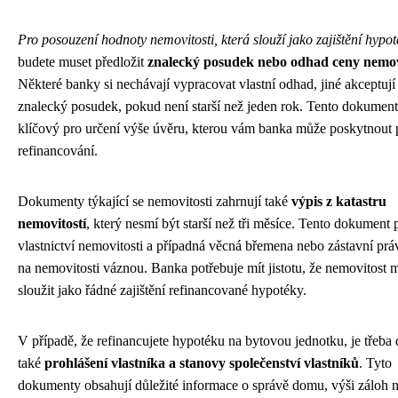
Pro posouzení hodnoty nemovitosti, která slouží jako zajištění hypo
budete muset předložit
znalecký posudek nebo odhad ceny nemov
Některé banky si nechávají vypracovat vlastní odhad, jiné akceptují 
znalecký posudek, pokud není starší než jeden rok. Tento dokument
klíčový pro určení výše úvěru, kterou vám banka může poskytnout 
refinancování.
Dokumenty týkající se nemovitosti zahrnují také
výpis z katastru
nemovitostí
, který nesmí být starší než tři měsíce. Tento dokument
vlastnictví nemovitosti a případná věcná břemena nebo zástavní práv
na nemovitosti váznou. Banka potřebuje mít jistotu, že nemovitost 
sloužit jako řádné zajištění refinancované hypotéky.
V případě, že refinancujete hypotéku na bytovou jednotku, je třeba 
také
prohlášení vlastníka a stanovy společenství vlastníků
. Tyto
dokumenty obsahují důležité informace o správě domu, výši záloh 