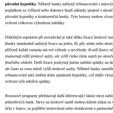
původní hypotéky.
Některé banky nabízejí refinancování s nulov
poplatkem za vyřízení nebo dokonce hradí náklady spojené s ukon
původní hypotéky u konkurenční banky. Tyto bonusy mohou výraz
ovlivnit celkovou výhodnost nabídky.
Důležitým aspektem při srovnávání je také délka fixace úrokové saz
Banky standardně nabízejí fixace na jeden, tři, pět, sedm nebo deset 
přičemž každá varianta má své výhody a nevýhody.
Kratší fixace o
znamenají nižší úrokové sazby, ale vyšší riziko růstu sazeb po skonč
fixačního období.
Delší fixace poskytují jistotu stabilní splátky na d
ale často za cenu mírně vyšší úrokové sazby. Některé banky umožňu
refinancování také změnit dobu splatnosti hypotéky, což může výra
ovlivnit výši měsíční splátky.
Bonusové programy představují další diferencující faktor mezi nab
jednotlivých bank. Slevy na úrokové sazbě mohou klienti získat za 
účtu v bance, za pojištění nemovitosti nebo domácnosti u partnerské