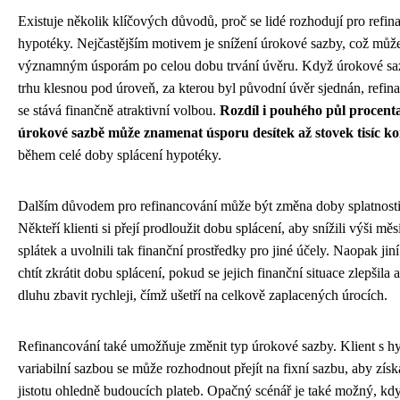
Existuje několik klíčových důvodů, proč se lidé rozhodují pro refin
hypotéky. Nejčastějším motivem je snížení úrokové sazby, což může
významným úsporám po celou dobu trvání úvěru. Když úrokové sa
trhu klesnou pod úroveň, za kterou byl původní úvěr sjednán, refin
se stává finančně atraktivní volbou.
Rozdíl i pouhého půl procent
úrokové sazbě může znamenat úsporu desítek až stovek tisíc k
během celé doby splácení hypotéky.
Dalším důvodem pro refinancování může být změna doby splatnosti
Někteří klienti si přejí prodloužit dobu splácení, aby snížili výši měs
splátek a uvolnili tak finanční prostředky pro jiné účely. Naopak ji
chtít zkrátit dobu splácení, pokud se jejich finanční situace zlepšila a
dluhu zbavit rychleji, čímž ušetří na celkově zaplacených úrocích.
Refinancování také umožňuje změnit typ úrokové sazby. Klient s h
variabilní sazbou se může rozhodnout přejít na fixní sazbu, aby získa
jistotu ohledně budoucích plateb. Opačný scénář je také možný, kd