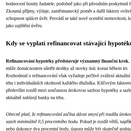
hodnocení bonity žadatele, podobně jako při původním poskytnutí 
Zkoumá příjmy, výdaje, zaměstnanecký poměr a další faktory ovlivň
schopnost splácet úvěr. Provádí se také nové ocenění nemovitosti, kt
jako zajištění úvěru.
Kdy se vyplatí refinancovat stávající hypoték
Refinancování hypotéky představuje významný finanční krok
,
může domácnostem ušetřit desítky až stovky tisíc korun během let.
Rozhodnutí o refinancování však vyžaduje pečlivé zvážení aktuální 
trhu i individuálních okolností každého dlužníka. Klíčovým faktore
především rozdíl mezi současnou úrokovou sazbou hypotéky a sazb
aktuálně nabízejí banky na trhu.
Obecně platí, že refinancování začína dávat smysl při rozdílu úroko
sazeb minimálně 0,5 procentního bodu
. Pokud je rozdíl větší, napří
nebo dokonce dva procentní body, úspora může být skutečně podsta