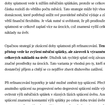
doby splatnosti vede k nižším měsíčním splátkám, protože se celko
částka rozloží do většího počtu měsíců. Tato strategie může být vho
domácnosti, které potřebují snížit své pravidelné měsíční výdaje a zí
větší finanční flexibilitu. Je však nutné si uvědomit, že při prodlouž
splatnosti se celkově zaplatí více na úrocích, což znamená vyšší cel
náklady na úvěr.
Opačnou strategií je zkrácení doby splatnosti při refinancování.
Ten
přístup vede ke zvýšení měsíční splátky, ale zároveň k výrazné
celkových nákladů na úvěr
. Dlužník tak rychleji splatí svůj závaze
značné prostředky na úrocích. Tato varianta je vhodná pro ty, kteří 
dostatečný příjem a chtějí se co nejdříve zbavit dluhového zatížení.
Při refinancování hypotéky je také možné změnit typ splácení. Přec
anuitního splácení na progresivní nebo degresivní splácení může vý
ovlivnit výši měsíčních splátek v různých fázích splácení úvěru. Anu
splácení znamená konstantní výši splátky po celou dobu trvání úvěr