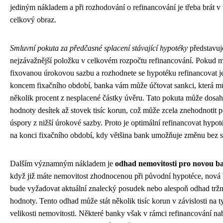
jediným nákladem a při rozhodování o refinancování je třeba brát v
celkový obraz.
Smluvní pokuta za předčasné splacení stávající hypotéky
představuj
nejzávažnější položku v celkovém rozpočtu refinancování. Pokud m
fixovanou úrokovou sazbu a rozhodnete se hypotéku refinancovat je
koncem fixačního období, banka vám může účtovat sankci, která můž
několik procent z nesplacené částky úvěru. Tato pokuta může dosa
hodnoty desítek až stovek tisíc korun, což může zcela znehodnotit p
úspory z nižší úrokové sazby. Proto je optimální refinancovat hypo
na konci fixačního období, kdy většina bank umožňuje změnu bez s
Dalším významným nákladem je
odhad nemovitosti pro novou b
když již máte nemovitost zhodnocenou při původní hypotéce, nová
bude vyžadovat aktuální znalecký posudek nebo alespoň odhad tržn
hodnoty. Tento odhad může stát několik tisíc korun v závislosti na t
velikosti nemovitosti. Některé banky však v rámci refinancování nab