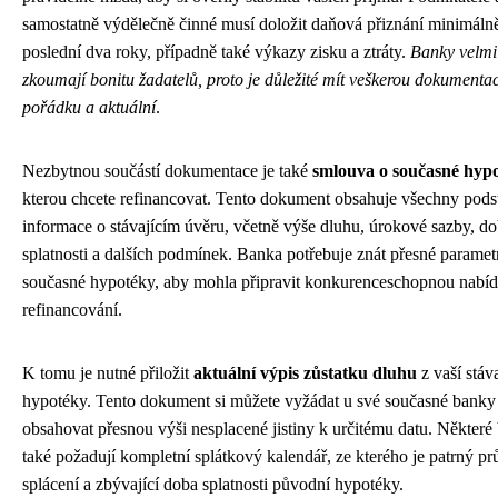
samostatně výdělečně činné musí doložit daňová přiznání minimáln
poslední dva roky, případně také výkazy zisku a ztráty.
Banky velmi
zkoumají bonitu žadatelů, proto je důležité mít veškerou dokumentac
pořádku a aktuální
.
Nezbytnou součástí dokumentace je také
smlouva o současné hypo
kterou chcete refinancovat. Tento dokument obsahuje všechny pods
informace o stávajícím úvěru, včetně výše dluhu, úrokové sazby, d
splatnosti a dalších podmínek. Banka potřebuje znát přesné paramet
současné hypotéky, aby mohla připravit konkurenceschopnou nabí
refinancování.
K tomu je nutné přiložit
aktuální výpis zůstatku dluhu
z vaší stáva
hypotéky. Tento dokument si můžete vyžádat u své současné banky
obsahovat přesnou výši nesplacené jistiny k určitému datu. Některé
také požadují kompletní splátkový kalendář, ze kterého je patrný p
splácení a zbývající doba splatnosti původní hypotéky.