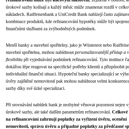
úrokové sazby kolísají a každý měsíc může znamenat rozdíl v celk
nákladech. Raiffeisenbank a UniCredit Bank nabízejí často zajímav
kombinace produktů, kde refinancování hypotéky může být spojeno 
finančními službami za zvýhodněných podmínek.
Menší banky a stavební spořitelny, jako je Wüstenrot nebo Raiffeis
stavební spořitelna, mohou nabídnout
personalizovanější přístup a v
flexibilitu
při vyjednávání podmínek refinancování. Tyto instituce ča
dokážou lépe reagovat na specifické potřeby klientů a přizpůsobit
individuální finanční situaci. Hypoteční banky specializující se výh
úvěry zajištěné nemovitostí pak mohou nabídnout velmi konkurenc
sazby díky své úzké specializaci.
Při srovnávání nabídek bank je nezbytné věnovat pozornost nejen v
úrokové sazby, ale také dalším parametrům refinancování.
Celkové
na refinancování zahrnují poplatky za vyřízení úvěru, ocenění
nemovitosti, správu úvěru a případné poplatky za předčasné sp