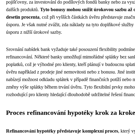
pojišťovny, za investování do podílových fondů banky nebo za vyu
dalších produktů.
Tyto bonusy mohou snížit úrokovou sazbu až o
desetin procenta
, což při vyšších částkách úvěru představuje znač
úsporu. Je však nutné zvážit, zda náklady na tyto doplňkové služby
úsporu z nižší úrokové sazby.
Srovnání nabídek bank vyžaduje také posouzení flexibility podmín
refinancování. Některé banky umožňují mimořádné splátky bez san
poplatků, což je výhodné pro klienty, kteří plánují v budoucnu splati
úvěru například z prodeje jiné nemovitosti nebo z bonusu. Jiné insti
nabízejí možnost odkladu splátek v případě finančních potíží nebo 
změny výše splátky během trvání úvěru. Tyto flexibilní prvky moho
rozhodující pro klienty hledající dlouhodobě udržitelné řešení finan
Proces refinancování hypotéky krok za krok
Refinancování hypotéky představuje komplexní proces
, který 