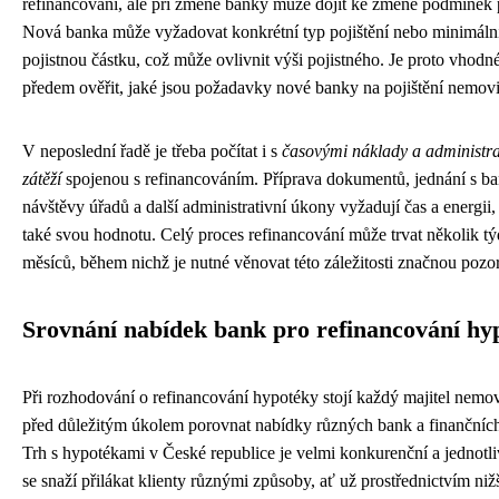
refinancování, ale při změně banky může dojít ke změně podmínek p
Nová banka může vyžadovat konkrétní typ pojištění nebo minimáln
pojistnou částku, což může ovlivnit výši pojistného. Je proto vhodné
předem ověřit, jaké jsou požadavky nové banky na pojištění nemovit
V neposlední řadě je třeba počítat i s
časovými náklady a administra
zátěží
spojenou s refinancováním. Příprava dokumentů, jednání s b
návštěvy úřadů a další administrativní úkony vyžadují čas a energii
také svou hodnotu. Celý proces refinancování může trvat několik t
měsíců, během nichž je nutné věnovat této záležitosti značnou pozo
Srovnání nabídek bank pro refinancování hy
Při rozhodování o refinancování hypotéky stojí každý majitel nemov
před důležitým úkolem porovnat nabídky různých bank a finančních 
Trh s hypotékami v České republice je velmi konkurenční a jednotl
se snaží přilákat klienty různými způsoby, ať už prostřednictvím niž