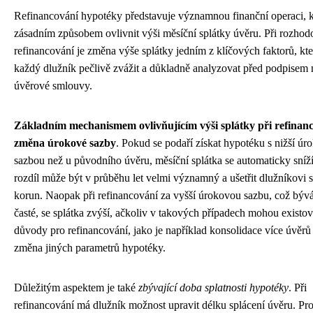
Refinancování hypotéky představuje významnou finanční operaci, 
zásadním způsobem ovlivnit výši měsíční splátky úvěru. Při rozhod
refinancování je změna výše splátky jedním z klíčových faktorů, kt
každý dlužník pečlivě zvážit a důkladně analyzovat před podpisem
úvěrové smlouvy.
Základním mechanismem ovlivňujícím výši splátky při refinanc
změna úrokové sazby
. Pokud se podaří získat hypotéku s nižší ú
sazbou než u původního úvěru, měsíční splátka se automaticky sníží
rozdíl může být v průběhu let velmi významný a ušetřit dlužníkovi st
korun. Naopak při refinancování za vyšší úrokovou sazbu, což býv
časté, se splátka zvýší, ačkoliv v takových případech mohou existov
důvody pro refinancování, jako je například konsolidace více úvěrů
změna jiných parametrů hypotéky.
Důležitým aspektem je také
zbývající doba splatnosti hypotéky
. Při
refinancování má dlužník možnost upravit délku splácení úvěru. Pr