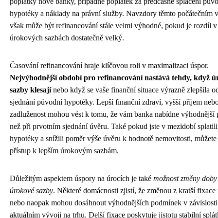
poplatky nové banky, případně poplatek za předčasné splacení pův
hypotéky a náklady na právní služby. Navzdory těmto počátečním
však může být refinancování stále velmi výhodné, pokud je rozdíl v
úrokových sazbách dostatečně velký.
Časování refinancování hraje klíčovou roli v maximalizaci úspor.
Nejvýhodnější období pro refinancování nastává tehdy, když 
sazby klesají
nebo když se vaše finanční situace výrazně zlepšila 
sjednání původní hypotéky. Lepší finanční zdraví, vyšší příjem nebo
zadluženost mohou vést k tomu, že vám banka nabídne výhodnější
než při prvotním sjednání úvěru. Také pokud jste v mezidobí splatili
hypotéky a snížili poměr výše úvěru k hodnotě nemovitosti, můžete 
přístup k lepším úrokovým sazbám.
Důležitým aspektem úspory na úrocích je také
možnost změny doby 
úrokové sazby
. Některé domácnosti zjistí, že změnou z kratší fixace 
nebo naopak mohou dosáhnout výhodnějších podmínek v závislosti
aktuálním vývoji na trhu. Delší fixace poskytuje jistotu stabilní splá