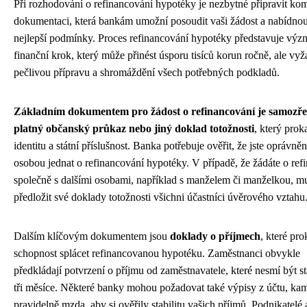
Při rozhodování o refinancování hypotéky je nezbytné připravit kom
dokumentaci, která bankám umožní posoudit vaši žádost a nabídno
nejlepší podmínky. Proces refinancování hypotéky představuje vý
finanční krok, který může přinést úsporu tisíců korun ročně, ale vyž
pečlivou přípravu a shromáždění všech potřebných podkladů.
Základním dokumentem pro žádost o refinancování je samozř
platný občanský průkaz nebo jiný doklad totožnosti
, který prok
identitu a státní příslušnost. Banka potřebuje ověřit, že jste oprávně
osobou jednat o refinancování hypotéky. V případě, že žádáte o ref
společně s dalšími osobami, například s manželem či manželkou, m
předložit své doklady totožnosti všichni účastníci úvěrového vztahu
Dalším klíčovým dokumentem jsou
doklady o příjmech
, které pro
schopnost splácet refinancovanou hypotéku. Zaměstnanci obvykle
předkládají potvrzení o příjmu od zaměstnavatele, které nesmí být st
tři měsíce. Některé banky mohou požadovat také výpisy z účtu, ka
pravidelně mzda, aby si ověřily stabilitu vašich příjmů. Podnikatelé