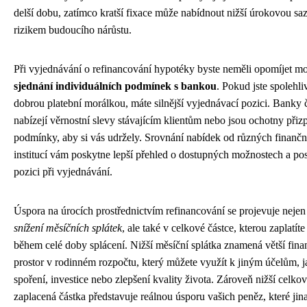
delší dobu, zatímco kratší fixace může nabídnout nižší úrokovou sa
rizikem budoucího nárůstu.
Při vyjednávání o refinancování hypotéky byste neměli opomíjet m
sjednání individuálních podmínek s bankou
. Pokud jste spolehliv
dobrou platební morálkou, máte silnější vyjednávací pozici. Banky 
nabízejí věrnostní slevy stávajícím klientům nebo jsou ochotny přiz
podmínky, aby si vás udržely. Srovnání nabídek od různých finančn
institucí vám poskytne lepší přehled o dostupných možnostech a posí
pozici při vyjednávání.
Úspora na úrocích prostřednictvím refinancování se projevuje nejen
snížení měsíčních splátek
, ale také v celkové částce, kterou zaplatít
během celé doby splácení. Nižší měsíční splátka znamená větší fina
prostor v rodinném rozpočtu, který můžete využít k jiným účelům, j
spoření, investice nebo zlepšení kvality života. Zároveň nižší celko
zaplacená částka představuje reálnou úsporu vašich peněz, které jina