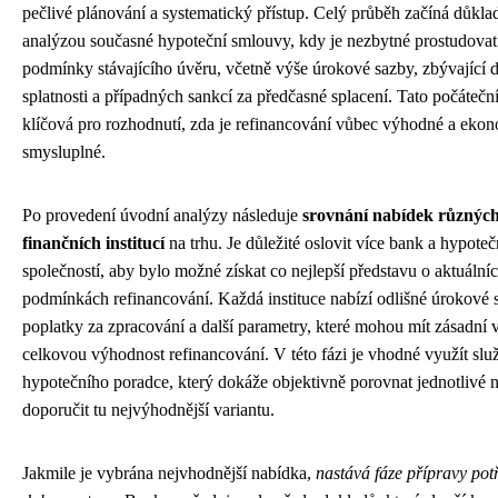
pečlivé plánování a systematický přístup. Celý průběh začíná důkl
analýzou současné hypoteční smlouvy, kdy je nezbytné prostudova
podmínky stávajícího úvěru, včetně výše úrokové sazby, zbývající 
splatnosti a případných sankcí za předčasné splacení. Tato počáteční
klíčová pro rozhodnutí, zda je refinancování vůbec výhodné a eko
smysluplné.
Po provedení úvodní analýzy následuje
srovnání nabídek různýc
finančních institucí
na trhu. Je důležité oslovit více bank a hypoteč
společností, aby bylo možné získat co nejlepší představu o aktuální
podmínkách refinancování. Každá instituce nabízí odlišné úrokové 
poplatky za zpracování a další parametry, které mohou mít zásadní v
celkovou výhodnost refinancování. V této fázi je vhodné využít slu
hypotečního poradce, který dokáže objektivně porovnat jednotlivé 
doporučit tu nejvýhodnější variantu.
Jakmile je vybrána nejvhodnější nabídka,
nastává fáze přípravy pot