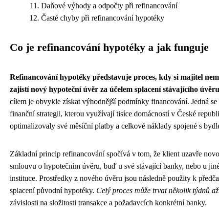
Daňové výhody a odpočty při refinancování
Časté chyby při refinancování hypotéky
Co je refinancování hypotéky a jak funguje
Refinancování hypotéky představuje proces, kdy si majitel nemo
zajistí nový hypoteční úvěr za účelem splacení stávajícího úvěr
cílem je obvykle získat výhodnější podmínky financování. Jedná se
finanční strategii, kterou využívají tisíce domácností v České republ
optimalizovaly své měsíční platby a celkové náklady spojené s bydl
Základní princip refinancování spočívá v tom, že klient uzavře nov
smlouvu o hypotečním úvěru, buď u své stávající banky, nebo u jiné
instituce. Prostředky z nového úvěru jsou následně použity k před
splacení původní hypotéky.
Celý proces může trvat několik týdnů a
závislosti na složitosti transakce a požadavcích konkrétní banky.