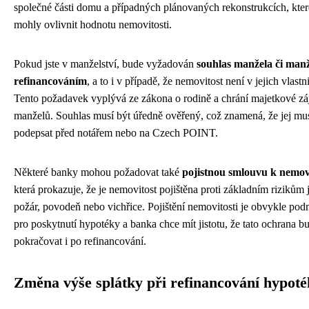
společné části domu a případných plánovaných rekonstrukcích, kter
mohly ovlivnit hodnotu nemovitosti.
Pokud jste v manželství, bude vyžadován
souhlas manžela či manž
refinancováním
, a to i v případě, že nemovitost není v jejich vlastni
Tento požadavek vyplývá ze zákona o rodině a chrání majetkové z
manželů. Souhlas musí být úředně ověřený, což znamená, že jej mus
podepsat před notářem nebo na Czech POINT.
Některé banky mohou požadovat také
pojistnou smlouvu k nemovi
která prokazuje, že je nemovitost pojištěna proti základním rizikům 
požár, povodeň nebo vichřice. Pojištění nemovitosti je obvykle po
pro poskytnutí hypotéky a banka chce mít jistotu, že tato ochrana b
pokračovat i po refinancování.
Změna výše splátky při refinancování hypot