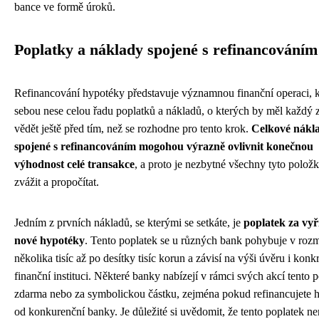
bance ve formě úroků.
Poplatky a náklady spojené s refinancováním
Refinancování hypotéky představuje významnou finanční operaci, k
sebou nese celou řadu poplatků a nákladů, o kterých by měl každý 
vědět ještě před tím, než se rozhodne pro tento krok.
Celkové nákl
spojené s refinancováním mogohou výrazně ovlivnit konečnou
výhodnost celé transakce
, a proto je nezbytné všechny tyto polož
zvážit a propočítat.
Jedním z prvních nákladů, se kterými se setkáte, je
poplatek za vyř
nové hypotéky
. Tento poplatek se u různých bank pohybuje v roz
několika tisíc až po desítky tisíc korun a závisí na výši úvěru i konkr
finanční instituci. Některé banky nabízejí v rámci svých akcí tento 
zdarma nebo za symbolickou částku, zejména pokud refinancujete 
od konkurenční banky. Je důležité si uvědomit, že tento poplatek ne