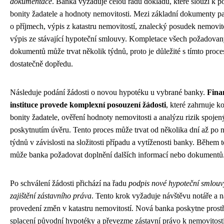
dokumentace
. Banka vyžaduje celou řadu dokladů, které slouží k p
bonity žadatele a hodnoty nemovitosti. Mezi základní dokumenty pa
o příjmech, výpis z katastru nemovitostí, znalecký posudek nemovito
výpis ze stávající hypoteční smlouvy. Kompletace všech požadova
dokumentů může trvat několik týdnů, proto je důležité s tímto proce
dostatečně dopředu.
Následuje podání žádosti o novou hypotéku u vybrané banky.
Fina
instituce provede komplexní posouzení žádosti
, které zahrnuje k
bonity žadatele, ověření hodnoty nemovitosti a analýzu rizik spojen
poskytnutím úvěru. Tento proces může trvat od několika dní až po 
týdnů v závislosti na složitosti případu a vytíženosti banky. Během 
může banka požadovat doplnění dalších informací nebo dokumentů
Po schválení žádosti přichází na řadu
podpis nové hypoteční smlouv
zajištění zástavního práva
. Tento krok vyžaduje návštěvu notáře a 
provedení změn v katastru nemovitostí. Nová banka poskytne prost
splacení původní hypotéky a převezme zástavní právo k nemovitosti