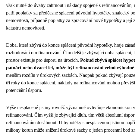
však nutné do úvahy zahrnout i náklady spojené s refinancováním, 
patří poplatky za předčasné splacení původní hypotéky, znalecký p
nemovitosti, případně poplatky za zpracování nové hypotéky a její 
katastru nemovitostí.
Doba, která zbývá do konce splácení původní hypotéky, hraje zásadn
rozhodování o refinancování. Čím delší je zbývající doba splácení, t
prostor existuje pro úsporu na úrocích.
Pokud zbývá splácet hypot
patnáct nebo dvacet let, může být refinancování velmi výhodné
menším rozdílu v úrokových sazbách. Naopak pokud zbývají pouz
tři roky do konce splácení, náklady na refinancování mohou převýši
potenciální úsporu.
Výše nesplacené jistiny rovněž významně ovlivňuje ekonomickou 
refinancování. Čím vyšší je zbývající dluh, tím větší absolutní úspo
refinancováním dosáhnout. U hypotéky s nesplacenou jistinou napřík
miliony korun může snížení úrokové sazby o jeden procentní bod 