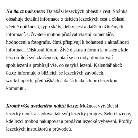
Na 8a.cz naleznete:
Databázi lezeckých oblastí a cest: Stránka
obsahuje detailní informace o tisících lezeckých cest a oblastí,
včetně obtížnosti, typu skály, délky cest a dalších užitečných
informací. Uživatelé mohou přidávat vlastní komentáře,
hodnocení a fotografie, čímž přispívají k bohatosti a aktuálnosti
informací. Diskusní fórum: Živé diskusní fórum je místem, kde
lezci sdílejí své zkušenosti, ptají se na rady, domlouvají
spolulezení a probírají vše, co se týká lezení. Kalendář akcí:
8a.cz informuje o blížících se lezeckých závodech,
workshopech, přednáškách a dalších akcích pro lezeckou
komunitu.
Kromě výše uvedeného nabízí 8a.cz:
Možnost vytvářet si
lezecký deník a sledovat tak svůj lezecký progres. Sekci inzerce,
kde lezci mohou nakupovat a prodávat lezecké vybavení. Profily
lezeckých instruktorů a průvodců.