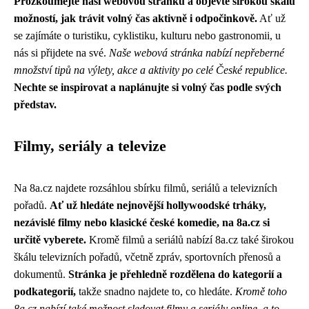
Prozkoumejte naši webovou stránku a objevte širokou škálu
možností, jak trávit volný čas aktivně i odpočinkově.
Ať už
se zajímáte o turistiku, cyklistiku, kulturu nebo gastronomii, u
nás si přijdete na své.
Naše webová stránka nabízí nepřeberné
množství tipů na výlety, akce a aktivity po celé České republice.
Nechte se inspirovat a naplánujte si volný čas podle svých
představ.
Filmy, seriály a televize
Na 8a.cz najdete rozsáhlou sbírku filmů, seriálů a televizních
pořadů.
Ať už hledáte nejnovější hollywoodské trháky,
nezávislé filmy nebo klasické české komedie, na 8a.cz si
určitě vyberete.
Kromě filmů a seriálů nabízí 8a.cz také širokou
škálu televizních pořadů, včetně zpráv, sportovních přenosů a
dokumentů.
Stránka je přehledně rozdělena do kategorií a
podkategorií,
takže snadno najdete to, co hledáte.
Kromě toho
8a.cz nabízí také možnost sledovat filmy a seriály online, a to