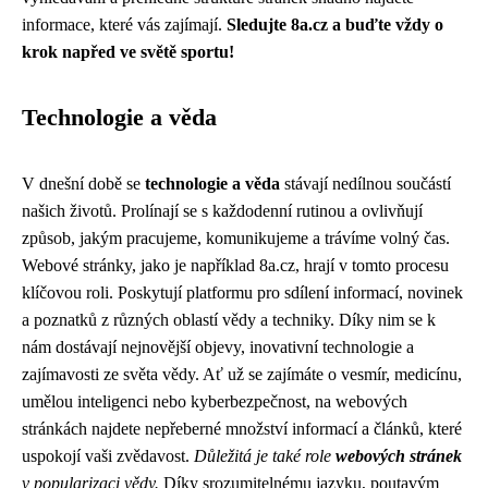
informace, které vás zajímají.
Sledujte 8a.cz a buďte vždy o
krok napřed ve světě sportu!
Technologie a věda
V dnešní době se
technologie a věda
stávají nedílnou součástí
našich životů. Prolínají se s každodenní rutinou a ovlivňují
způsob, jakým pracujeme, komunikujeme a trávíme volný čas.
Webové stránky, jako je například 8a.cz, hrají v tomto procesu
klíčovou roli. Poskytují platformu pro sdílení informací, novinek
a poznatků z různých oblastí vědy a techniky. Díky nim se k
nám dostávají nejnovější objevy, inovativní technologie a
zajímavosti ze světa vědy. Ať už se zajímáte o vesmír, medicínu,
umělou inteligenci nebo kyberbezpečnost, na webových
stránkách najdete nepřeberné množství informací a článků, které
uspokojí vaši zvědavost.
Důležitá je také role
webových stránek
v popularizaci vědy.
Díky srozumitelnému jazyku, poutavým