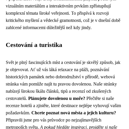
vizuálním materiálům a interaktivním prvkům zpřístupňují
komplexní témata široké veřejnosti. To přispívá k rozvoji
kritického myšlení a vědecké gramotnosti, což je v dnešní době
zahlcené informacemi důležitější než kdy jindy.
Cestování a turistika
Svět je plný fascinujících míst a cestování je skvělý způsob, jak
je objevovat. Ať už vás láká relaxace na pláži, poznávání
historických památek nebo dobrodružství v přírodě, webová
stránka vám pomůže najít tu pravou dovolenou. Naše stránky
nabízejí širokou škálu článků, tipů a recenzí od zkušených
cestovatelů.
Plánujete dovolenou u moře?
Přečtěte si naše
recenze hotelů a zjistěte, které destinace nejlépe vyhovují vašim
požadavkům.
Chcete poznat nová města a jejich kulturu?
Připravili jsme pro vás průvodce po nejzajímavějších
metropolích světa.
A pokud hledáte inspiraci, projděte si naše