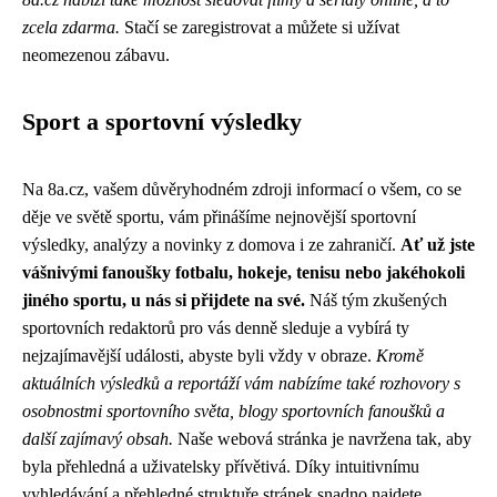
zcela zdarma.
Stačí se zaregistrovat a můžete si užívat
neomezenou zábavu.
Sport a sportovní výsledky
Na 8a.cz, vašem důvěryhodném zdroji informací o všem, co se
děje ve světě sportu, vám přinášíme nejnovější sportovní
výsledky, analýzy a novinky z domova i ze zahraničí.
Ať už jste
vášnivými fanoušky fotbalu, hokeje, tenisu nebo jakéhokoli
jiného sportu, u nás si přijdete na své.
Náš tým zkušených
sportovních redaktorů pro vás denně sleduje a vybírá ty
nejzajímavější události, abyste byli vždy v obraze.
Kromě
aktuálních výsledků a reportáží vám nabízíme také rozhovory s
osobnostmi sportovního světa, blogy sportovních fanoušků a
další zajímavý obsah.
Naše webová stránka je navržena tak, aby
byla přehledná a uživatelsky přívětivá. Díky intuitivnímu
vyhledávání a přehledné struktuře stránek snadno najdete