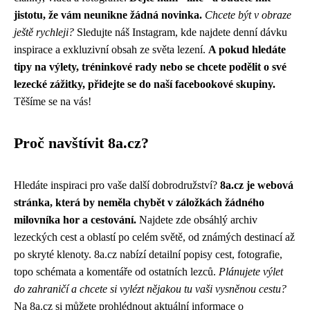
jistotu, že vám neunikne žádná novinka.
Chcete být v obraze
ještě rychleji?
Sledujte náš Instagram, kde najdete denní dávku
inspirace a exkluzivní obsah ze světa lezení.
A pokud hledáte
tipy na výlety, tréninkové rady nebo se chcete podělit o své
lezecké zážitky, přidejte se do naší facebookové skupiny.
Těšíme se na vás!
Proč navštívit 8a.cz?
Hledáte inspiraci pro vaše další dobrodružství?
8a.cz je webová
stránka, která by neměla chybět v záložkách žádného
milovníka hor a cestování.
Najdete zde obsáhlý archiv
lezeckých cest a oblastí po celém světě, od známých destinací až
po skryté klenoty. 8a.cz nabízí detailní popisy cest, fotografie,
topo schémata a komentáře od ostatních lezců.
Plánujete výlet
do zahraničí a chcete si vylézt nějakou tu vaši vysněnou cestu?
Na 8a.cz si můžete prohlédnout aktuální informace o