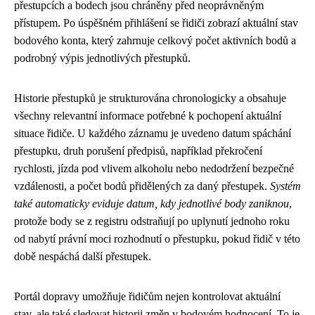
přestupcích a bodech jsou chráněny před neoprávněným
přístupem. Po úspěšném přihlášení se řidiči zobrazí aktuální stav
bodového konta, který zahrnuje celkový počet aktivních bodů a
podrobný výpis jednotlivých přestupků.
Historie přestupků je strukturována chronologicky a obsahuje
všechny relevantní informace potřebné k pochopení aktuální
situace řidiče. U každého záznamu je uvedeno datum spáchání
přestupku, druh porušení předpisů, například překročení
rychlosti, jízda pod vlivem alkoholu nebo nedodržení bezpečné
vzdálenosti, a počet bodů přidělených za daný přestupek.
Systém
také automaticky eviduje datum, kdy jednotlivé body zaniknou
,
protože body se z registru odstraňují po uplynutí jednoho roku
od nabytí právní moci rozhodnutí o přestupku, pokud řidič v této
době nespáchá další přestupek.
Portál dopravy umožňuje řidičům nejen kontrolovat aktuální
stav, ale také sledovat historii změn v bodovém hodnocení. To je