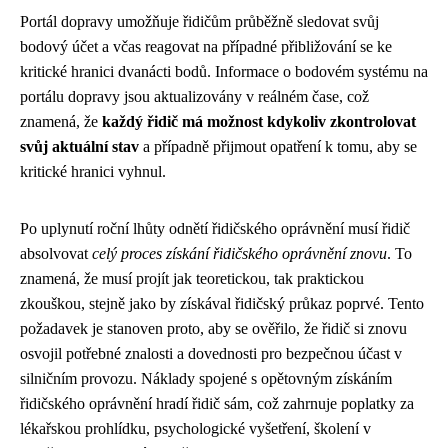
Portál dopravy umožňuje řidičům průběžně sledovat svůj
bodový účet a včas reagovat na případné přibližování se ke
kritické hranici dvanácti bodů. Informace o bodovém systému na
portálu dopravy jsou aktualizovány v reálném čase, což
znamená, že
každý řidič má možnost kdykoliv zkontrolovat
svůj aktuální stav
a případně přijmout opatření k tomu, aby se
kritické hranici vyhnul.
Po uplynutí roční lhůty odnětí řidičského oprávnění musí řidič
absolvovat
celý proces získání řidičského oprávnění znovu
. To
znamená, že musí projít jak teoretickou, tak praktickou
zkouškou, stejně jako by získával řidičský průkaz poprvé. Tento
požadavek je stanoven proto, aby se ověřilo, že řidič si znovu
osvojil potřebné znalosti a dovednosti pro bezpečnou účast v
silničním provozu. Náklady spojené s opětovným získáním
řidičského oprávnění hradí řidič sám, což zahrnuje poplatky za
lékařskou prohlídku, psychologické vyšetření, školení v