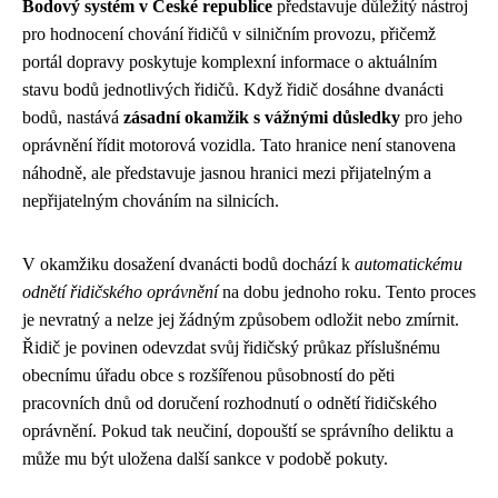
Bodový systém v České republice
představuje důležitý nástroj
pro hodnocení chování řidičů v silničním provozu, přičemž
portál dopravy poskytuje komplexní informace o aktuálním
stavu bodů jednotlivých řidičů. Když řidič dosáhne dvanácti
bodů, nastává
zásadní okamžik s vážnými důsledky
pro jeho
oprávnění řídit motorová vozidla. Tato hranice není stanovena
náhodně, ale představuje jasnou hranici mezi přijatelným a
nepřijatelným chováním na silnicích.
V okamžiku dosažení dvanácti bodů dochází k
automatickému
odnětí řidičského oprávnění
na dobu jednoho roku. Tento proces
je nevratný a nelze jej žádným způsobem odložit nebo zmírnit.
Řidič je povinen odevzdat svůj řidičský průkaz příslušnému
obecnímu úřadu obce s rozšířenou působností do pěti
pracovních dnů od doručení rozhodnutí o odnětí řidičského
oprávnění. Pokud tak neučiní, dopouští se správního deliktu a
může mu být uložena další sankce v podobě pokuty.