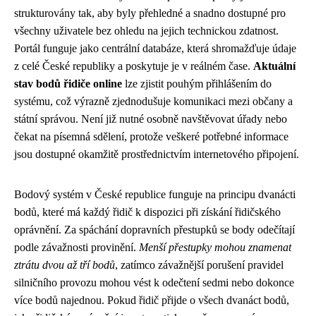
strukturovány tak, aby byly přehledné a snadno dostupné pro
všechny uživatele bez ohledu na jejich technickou zdatnost.
Portál funguje jako centrální databáze, která shromažďuje údaje
z celé České republiky a poskytuje je v reálném čase.
Aktuální
stav bodů řidiče online
lze zjistit pouhým přihlášením do
systému, což výrazně zjednodušuje komunikaci mezi občany a
státní správou. Není již nutné osobně navštěvovat úřady nebo
čekat na písemná sdělení, protože veškeré potřebné informace
jsou dostupné okamžitě prostřednictvím internetového připojení.
Bodový systém v České republice funguje na principu dvanácti
bodů, které má každý řidič k dispozici při získání řidičského
oprávnění. Za spáchání dopravních přestupků se body odečítají
podle závažnosti provinění.
Menší přestupky mohou znamenat
ztrátu dvou až tří bodů
, zatímco závažnější porušení pravidel
silničního provozu mohou vést k odečtení sedmi nebo dokonce
více bodů najednou. Pokud řidič přijde o všech dvanáct bodů,