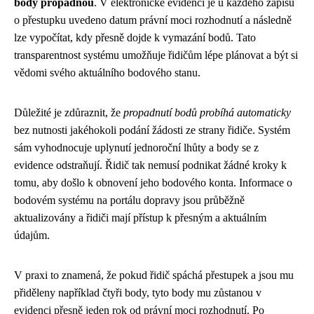
body propadnou
. V elektronické evidenci je u každého zápisu
o přestupku uvedeno datum právní moci rozhodnutí a následně
lze vypočítat, kdy přesně dojde k vymazání bodů. Tato
transparentnost systému umožňuje řidičům lépe plánovat a být si
vědomi svého aktuálního bodového stanu.
Důležité je zdůraznit, že
propadnutí bodů probíhá automaticky
bez nutnosti jakéhokoli podání žádosti ze strany řidiče. Systém
sám vyhodnocuje uplynutí jednoroční lhůty a body se z
evidence odstraňují. Řidič tak nemusí podnikat žádné kroky k
tomu, aby došlo k obnovení jeho bodového konta. Informace o
bodovém systému na portálu dopravy jsou průběžně
aktualizovány a řidiči mají přístup k přesným a aktuálním
údajům.
V praxi to znamená, že pokud řidič spáchá přestupek a jsou mu
přiděleny například čtyři body, tyto body mu zůstanou v
evidenci přesně jeden rok od právní moci rozhodnutí. Po