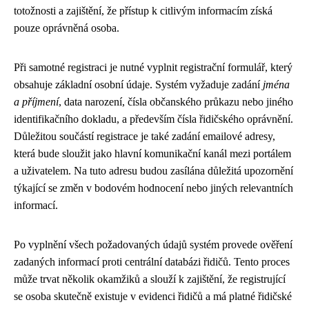
totožnosti a zajištění, že přístup k citlivým informacím získá
pouze oprávněná osoba.
Při samotné registraci je nutné vyplnit registrační formulář, který
obsahuje základní osobní údaje. Systém vyžaduje zadání
jména
a příjmení
, data narození, čísla občanského průkazu nebo jiného
identifikačního dokladu, a především čísla řidičského oprávnění.
Důležitou součástí registrace je také zadání emailové adresy,
která bude sloužit jako hlavní komunikační kanál mezi portálem
a uživatelem. Na tuto adresu budou zasílána důležitá upozornění
týkající se změn v bodovém hodnocení nebo jiných relevantních
informací.
Po vyplnění všech požadovaných údajů systém provede ověření
zadaných informací proti centrální databázi řidičů. Tento proces
může trvat několik okamžiků a slouží k zajištění, že registrující
se osoba skutečně existuje v evidenci řidičů a má platné řidičské