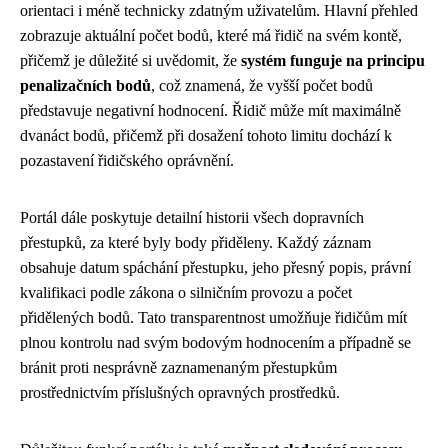
orientaci i méně technicky zdatným uživatelům. Hlavní přehled
zobrazuje aktuální počet bodů, které má řidič na svém kontě,
přičemž je důležité si uvědomit, že
systém funguje na principu
penalizačních bodů
, což znamená, že vyšší počet bodů
představuje negativní hodnocení. Řidič může mít maximálně
dvanáct bodů, přičemž při dosažení tohoto limitu dochází k
pozastavení řidičského oprávnění.
Portál dále poskytuje detailní historii všech dopravních
přestupků, za které byly body přiděleny. Každý záznam
obsahuje datum spáchání přestupku, jeho přesný popis, právní
kvalifikaci podle zákona o silničním provozu a počet
přidělených bodů. Tato transparentnost umožňuje řidičům mít
plnou kontrolu nad svým bodovým hodnocením a případně se
bránit proti nesprávně zaznamenaným přestupkům
prostřednictvím příslušných opravných prostředků.