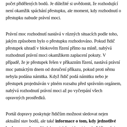
počet přidělených bodů. Je důležité si uvědomit, že rozhodující
není okamžik spáchání přestupku, ale moment, kdy rozhodnutí o
přestupku nabude právní moci.
Právní moc rozhodnutí nastává v různých situacích podle toho,
jakým způsobem bylo o přestupku rozhodováno. Pokud řidič
přestupek uhradí v blokovém řízení přímo na místě, nabývá
rozhodnutí právní moci okamžikem zaplacení pokuty. V
případě, že je přestupek řešen v příkazním řízení, nastává právní
moc patnáctým dnem od doručení příkazu, pokud proti němu
nebyla podána námitka. Když řidič podá námitku nebo je
přestupek projednáván v plném rozsahu před správním orgánem,
nabývá rozhodnutí právní moci až po vyčerpání všech
opravných prostředků.
Portál dopravy poskytuje řidičům možnost sledovat nejen
aktuální stav bodů, ale také
informace o tom, kdy jednotlivé