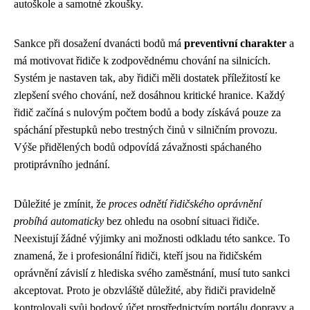
autoškole a samotné zkoušky.
Sankce při dosažení dvanácti bodů má
preventivní charakter
a
má motivovat řidiče k zodpovědnému chování na silnicích.
Systém je nastaven tak, aby řidiči měli dostatek příležitostí ke
zlepšení svého chování, než dosáhnou kritické hranice. Každý
řidič začíná s nulovým počtem bodů a body získává pouze za
spáchání přestupků nebo trestných činů v silničním provozu.
Výše přidělených bodů odpovídá závažnosti spáchaného
protiprávního jednání.
Důležité je zmínit, že
proces odnětí řidičského oprávnění
probíhá automaticky
bez ohledu na osobní situaci řidiče.
Neexistují žádné výjimky ani možnosti odkladu této sankce. To
znamená, že i profesionální řidiči, kteří jsou na řidičském
oprávnění závislí z hlediska svého zaměstnání, musí tuto sankci
akceptovat. Proto je obzvláště důležité, aby řidiči pravidelně
kontrolovali svůj bodový účet prostřednictvím portálu dopravy a