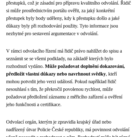
přestupků, což je zásadní pro přípravu kvalitního odvolání. Řidič
si může prostřednictvím portálu ověřit, za jaký konkrétní
přestupek byly body uděleny, kdy k přestupku došlo a jaké
důkazy byly při rozhodování použity. Tyto informace jsou
nezbytné pro sestavení argumentace v odvolání.
V rámci odvolacího řízení má řidič právo nahlížet do spisu a
seznámit se se všemi podklady, na základě kterých bylo
rozhodnutí vydáno.
Může požadovat doplnění dokazování,
předložit vlastní důkazy nebo navrhnout svědky
, kteří
mohou potvrdit jeho verzi událostí. Pokud například řidič
nesouhlasí s tím, že překročil povolenou rychlost, může
požadovat předložení záznamu z měřicího zařízení a ověření
jeho funkčnosti a certifikace.
Odvolací orgán, kterým je zpravidla krajský úřad nebo
nadřízený útvar Policie České republiky, má povinnost odvolání