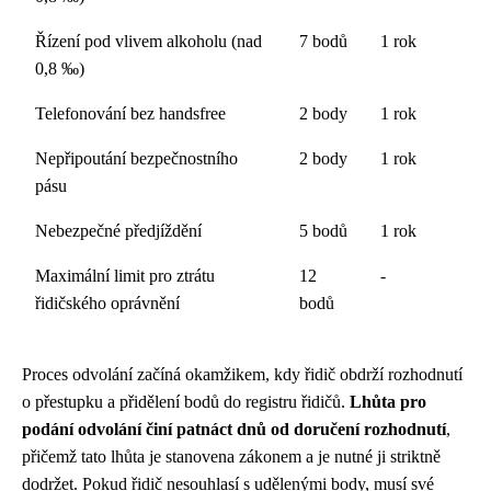
Řízení pod vlivem alkoholu (nad
7 bodů
1 rok
0,8 ‰)
Telefonování bez handsfree
2 body
1 rok
Nepřipoutání bezpečnostního
2 body
1 rok
pásu
Nebezpečné předjíždění
5 bodů
1 rok
Maximální limit pro ztrátu
12
-
řidičského oprávnění
bodů
Proces odvolání začíná okamžikem, kdy řidič obdrží rozhodnutí
o přestupku a přidělení bodů do registru řidičů.
Lhůta pro
podání odvolání činí patnáct dnů od doručení rozhodnutí
,
přičemž tato lhůta je stanovena zákonem a je nutné ji striktně
dodržet. Pokud řidič nesouhlasí s udělenými body, musí své