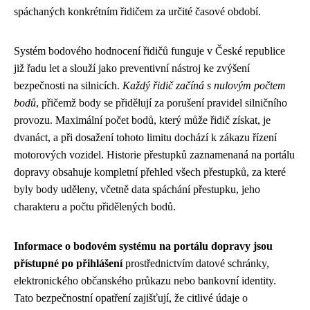
spáchaných konkrétním řidičem za určité časové období.
Systém bodového hodnocení řidičů funguje v České republice
již řadu let a slouží jako preventivní nástroj ke zvýšení
bezpečnosti na silnicích.
Každý řidič začíná s nulovým počtem
bodů
, přičemž body se přidělují za porušení pravidel silničního
provozu. Maximální počet bodů, který může řidič získat, je
dvanáct, a při dosažení tohoto limitu dochází k zákazu řízení
motorových vozidel. Historie přestupků zaznamenaná na portálu
dopravy obsahuje kompletní přehled všech přestupků, za které
byly body uděleny, včetně data spáchání přestupku, jeho
charakteru a počtu přidělených bodů.
Informace o bodovém systému na portálu dopravy jsou
přístupné po přihlášení
prostřednictvím datové schránky,
elektronického občanského průkazu nebo bankovní identity.
Tato bezpečnostní opatření zajišťují, že citlivé údaje o