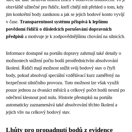
obzvláště užitečné pro řidiče, kteří chtějí mít přehled o tom, kdy
jim konkrétní body zaniknou a jak se jejich bodové konto vyvíjí
v čase.
Transparentnost systému přispívá k lepšímu
povědomí řidičů o důsledcích porušování dopravních
předpisů
a motivuje je k zodpovědnějšímu chování na silnicích.
Informace dostupné na portálu dopravy zahrnují také detaily o
možnostech snížení počtu bodů prostřednictvím absolvování
školení. Řidiči mají možnost snížit svůj bodový stav o čtyři
body, pokud absolvují speciální vzdělávací kurz zaměřený na
bezpečnost silničního provozu. Tuto možnost lze však využít
pouze jednou za dvanáct měsíců a celkový počet bodů nesmí po
odečtení klesnout pod nulu. Historie přestupků na portálu
automaticky zaznamenává také absolvování těchto školení a
jejich vliv na celkový bodový stav.
Lhůty pro propadnutí bodů z evidence