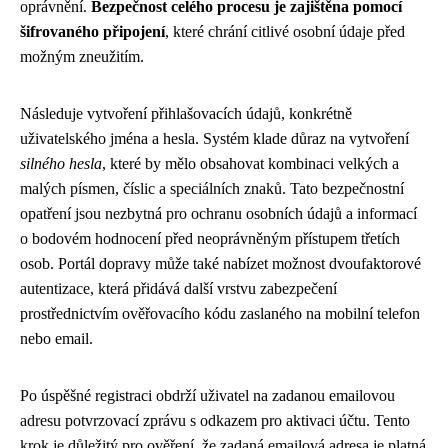
oprávnění.
Bezpečnost celého procesu je zajištěna pomocí
šifrovaného připojení
, které chrání citlivé osobní údaje před
možným zneužitím.
Následuje vytvoření přihlašovacích údajů, konkrétně
uživatelského jména a hesla. Systém klade důraz na vytvoření
silného hesla
, které by mělo obsahovat kombinaci velkých a
malých písmen, číslic a speciálních znaků. Tato bezpečnostní
opatření jsou nezbytná pro ochranu osobních údajů a informací
o bodovém hodnocení před neoprávněným přístupem třetích
osob. Portál dopravy může také nabízet možnost dvoufaktorové
autentizace, která přidává další vrstvu zabezpečení
prostřednictvím ověřovacího kódu zaslaného na mobilní telefon
nebo email.
Po úspěšné registraci obdrží uživatel na zadanou emailovou
adresu potvrzovací zprávu s odkazem pro aktivaci účtu. Tento
krok je důležitý pro ověření, že zadaná emailová adresa je platná