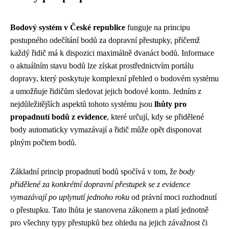
Bodový systém v České republice
funguje na principu
postupného odečítání bodů za dopravní přestupky, přičemž
každý řidič má k dispozici maximálně dvanáct bodů. Informace
o aktuálním stavu bodů lze získat prostřednictvím portálu
dopravy, který poskytuje komplexní přehled o bodovém systému
a umožňuje řidičům sledovat jejich bodové konto. Jedním z
nejdůležitějších aspektů tohoto systému jsou
lhůty pro
propadnutí bodů z evidence
, které určují, kdy se přidělené
body automaticky vymazávají a řidič může opět disponovat
plným počtem bodů.
Základní princip propadnutí bodů spočívá v tom, že
body
přidělené za konkrétní dopravní přestupek se z evidence
vymazávají po uplynutí jednoho roku
od právní moci rozhodnutí
o přestupku. Tato lhůta je stanovena zákonem a platí jednotně
pro všechny typy přestupků bez ohledu na jejich závažnost či