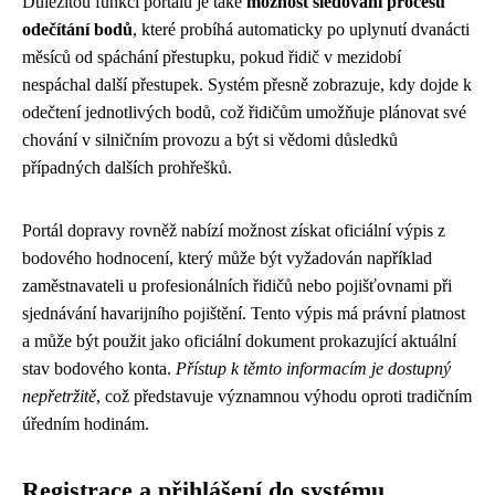
Důležitou funkcí portálu je také
možnost sledování procesu
odečítání bodů
, které probíhá automaticky po uplynutí dvanácti
měsíců od spáchání přestupku, pokud řidič v mezidobí
nespáchal další přestupek. Systém přesně zobrazuje, kdy dojde k
odečtení jednotlivých bodů, což řidičům umožňuje plánovat své
chování v silničním provozu a být si vědomi důsledků
případných dalších prohřešků.
Portál dopravy rovněž nabízí možnost získat oficiální výpis z
bodového hodnocení, který může být vyžadován například
zaměstnavateli u profesionálních řidičů nebo pojišťovnami při
sjednávání havarijního pojištění. Tento výpis má právní platnost
a může být použit jako oficiální dokument prokazující aktuální
stav bodového konta.
Přístup k těmto informacím je dostupný
nepřetržitě
, což představuje významnou výhodu oproti tradičním
úředním hodinám.
Registrace a přihlášení do systému