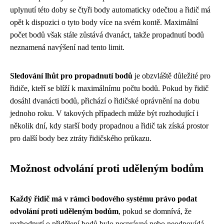
uplynutí této doby se čtyři body automaticky odečtou a řidič má
opět k dispozici o tyto body více na svém kontě. Maximální
počet bodů však stále zůstává dvanáct, takže propadnutí bodů
neznamená navýšení nad tento limit.
Sledování lhůt pro propadnutí bodů
je obzvláště důležité pro
řidiče, kteří se blíží k maximálnímu počtu bodů. Pokud by řidič
dosáhl dvanácti bodů, přichází o řidičské oprávnění na dobu
jednoho roku. V takových případech může být rozhodující i
několik dní, kdy starší body propadnou a řidič tak získá prostor
pro další body bez ztráty řidičského průkazu.
Možnost odvolání proti uděleným bodům
Každý řidič má v rámci bodového systému právo podat
odvolání proti uděleným bodům
, pokud se domnívá, že
rozhodnutí o přidělení bodů bylo nesprávné nebo neodpovídá