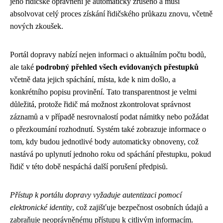
jeho řidičské oprávnění je automaticky zrušeno a musí
absolvovat celý proces získání řidičského průkazu znovu, včetně
nových zkoušek.
Portál dopravy nabízí nejen informaci o aktuálním počtu bodů,
ale také
podrobný přehled všech evidovaných přestupků
včetně data jejich spáchání, místa, kde k nim došlo, a
konkrétního popisu provinění. Tato transparentnost je velmi
důležitá, protože řidič má možnost zkontrolovat správnost
záznamů a v případě nesrovnalostí podat námitky nebo požádat
o přezkoumání rozhodnutí. Systém také zobrazuje informace o
tom, kdy budou jednotlivé body automaticky obnoveny, což
nastává po uplynutí jednoho roku od spáchání přestupku, pokud
řidič v této době nespáchá další porušení předpisů.
Přístup k portálu dopravy vyžaduje autentizaci pomocí
elektronické identity
, což zajišťuje bezpečnost osobních údajů a
zabraňuje neoprávněnému přístupu k citlivým informacím.