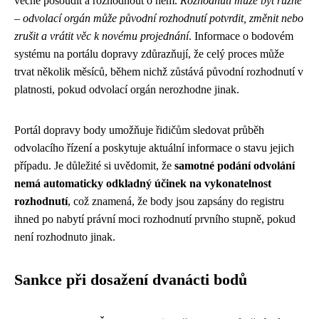
věcně posoudit a rozhodnout o něm.
Rozhodnutí může být různé
– odvolací orgán může původní rozhodnutí potvrdit, změnit nebo
zrušit a vrátit věc k novému projednání
. Informace o bodovém
systému na portálu dopravy zdůrazňují, že celý proces může
trvat několik měsíců, během nichž zůstává původní rozhodnutí v
platnosti, pokud odvolací orgán nerozhodne jinak.
Portál dopravy body umožňuje řidičům sledovat průběh
odvolacího řízení a poskytuje aktuální informace o stavu jejich
případu. Je důležité si uvědomit, že
samotné podání odvolání
nemá automaticky odkladný účinek na vykonatelnost
rozhodnutí
, což znamená, že body jsou zapsány do registru
ihned po nabytí právní moci rozhodnutí prvního stupně, pokud
není rozhodnuto jinak.
Sankce při dosažení dvanácti bodů