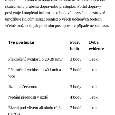
skutečnému průběhu dopravního přestupku. Portál dopravy
poskytuje kompletní informace o bodovém systému a zároveň
umožňuje řidičům získat přehled o všech udělených bodech
včetně možností, jak proti nim postupovat v případě nesouhlasu.
Typ přestupku
Počet
Doba
bodů
evidence
Překročení rychlosti o 20-39 km/h
3 body
1 rok
Překročení rychlosti o 40 km/h a
7 bodů
1 rok
více
Jízda na červenou
3 body
1 rok
Nedání přednosti v jízdě
4 body
1 rok
Řízení pod vlivem alkoholu (0,3-
7 bodů
1 rok
0,8 ‰)