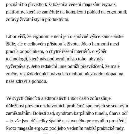
poznání ho přivedlo k založení a vedení magazínu ergo.cz,
platformy, která se zaměřuje na komplexní pohled na ergonomii,
zdravý životní styl a produktivitu.
Libor věří, že ergonomie není jen o správné výšce kancelářské
židle, ale o celkovém přístupu k životu. Jde o harmonii mezi
prací a odpočinkem, o chytré řešení interiérů, o výběr
technologií, které nás podporují místo toho, aby nás
vyčerpávaly. Jeho redakční linie odráží přesvědčení, že malé
změny v každodenních návycích mohou mít zásadní dopad na
naše zdraví a pohodu.
Ve svých článcích a editoriálech Libor často zdůrazňuje
důležitost prevence zdravotních problémů spojených se sedavým
zaměstnáním. Bolesti zad, syndrom karpálního tunelu, únava očí
– to vše jsou důsledky špatně nastaveného pracovního prostředí.
Proto magazín ergo.cz pod jeho vedením nabízí praktické rady,