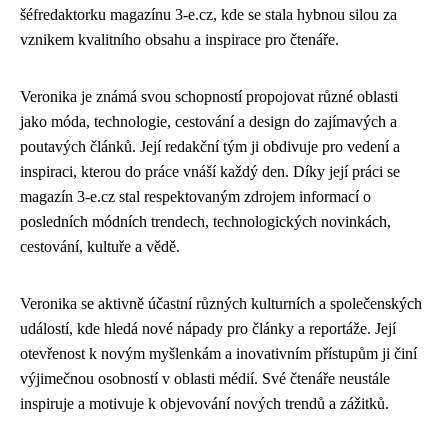
šéfredaktorku magazínu 3-e.cz, kde se stala hybnou silou za
vznikem kvalitního obsahu a inspirace pro čtenáře.
Veronika je známá svou schopností propojovat různé oblasti
jako móda, technologie, cestování a design do zajímavých a
poutavých článků. Její redakční tým ji obdivuje pro vedení a
inspiraci, kterou do práce vnáší každý den. Díky její práci se
magazín 3-e.cz stal respektovaným zdrojem informací o
posledních módních trendech, technologických novinkách,
cestování, kultuře a vědě.
Veronika se aktivně účastní různých kulturních a společenských
událostí, kde hledá nové nápady pro články a reportáže. Její
otevřenost k novým myšlenkám a inovativním přístupům ji činí
výjimečnou osobností v oblasti médií. Své čtenáře neustále
inspiruje a motivuje k objevování nových trendů a zážitků.