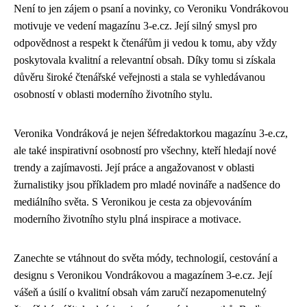
Není to jen zájem o psaní a novinky, co Veroniku Vondrákovou
motivuje ve vedení magazínu 3-e.cz. Její silný smysl pro
odpovědnost a respekt k čtenářům ji vedou k tomu, aby vždy
poskytovala kvalitní a relevantní obsah. Díky tomu si získala
důvěru široké čtenářské veřejnosti a stala se vyhledávanou
osobností v oblasti moderního životního stylu.
Veronika Vondráková je nejen šéfredaktorkou magazínu 3-e.cz,
ale také inspirativní osobností pro všechny, kteří hledají nové
trendy a zajímavosti. Její práce a angažovanost v oblasti
žurnalistiky jsou příkladem pro mladé novináře a nadšence do
mediálního světa. S Veronikou je cesta za objevováním
moderního životního stylu plná inspirace a motivace.
Zanechte se vtáhnout do světa módy, technologií, cestování a
designu s Veronikou Vondrákovou a magazínem 3-e.cz. Její
vášeň a úsilí o kvalitní obsah vám zaručí nezapomenutelný