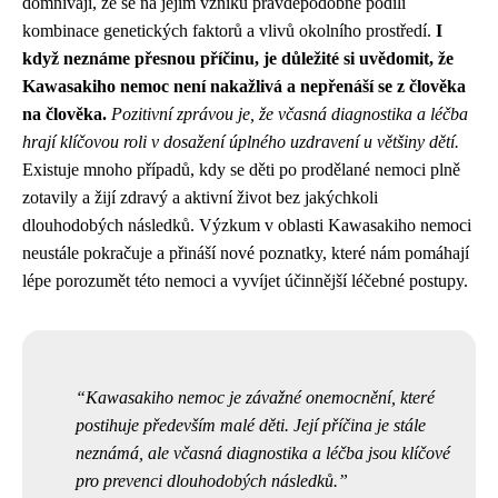
domnívají, že se na jejím vzniku pravděpodobně podílí
kombinace genetických faktorů a vlivů okolního prostředí.
I
když neznáme přesnou příčinu, je důležité si uvědomit, že
Kawasakiho nemoc není nakažlivá a nepřenáší se z člověka
na člověka.
Pozitivní zprávou je, že včasná diagnostika a léčba
hrají klíčovou roli v dosažení úplného uzdravení u většiny dětí.
Existuje mnoho případů, kdy se děti po prodělané nemoci plně
zotavily a žijí zdravý a aktivní život bez jakýchkoli
dlouhodobých následků. Výzkum v oblasti Kawasakiho nemoci
neustále pokračuje a přináší nové poznatky, které nám pomáhají
lépe porozumět této nemoci a vyvíjet účinnější léčebné postupy.
Kawasakiho nemoc je závažné onemocnění, které
postihuje především malé děti. Její příčina je stále
neznámá, ale včasná diagnostika a léčba jsou klíčové
pro prevenci dlouhodobých následků.