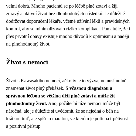
velmi dobrá. Mnoho pacientů se po léčbě plně zotaví a žijí
zdravý a aktivní život bez dlouhodobých následků. Je důležité
dodržovat doporučení lékaře, včetně užívání léků a pravidelných
kontrol, aby se minimalizovalo riziko komplikací. Pamatujte, že i
přes prvotní obavy existuje mnoho důvodů k optimismu a naději
na plnohodnotný život.
Život s nemocí
Život s Kawasakiho nemocí, ačkoliv je to výzva, nemusí nutně
znamenat život plný překážek.
S včasnou diagnózou a
správnou léčbou se většina dětí plně zotaví a může žít
plnohodnotný život.
Ano, počáteční fáze nemoci může být
náročná, ale je důležité si uvědomit, že se nejedná o běh na
krátkou trať, ale spíše o maraton, ve kterém je potřeba trpělivost
a pozitivní přístup.