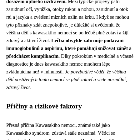
dosažení úplného uzdravení.
Mezi typické projevy patří
zarudnutí očí, vyrážka, otoky rukou a nohou, zarudnutí a otok
rtů a jazyka a zvětšení mízních uzlin na krku. I když se mohou
tyto příznaky zdát znepokojivé, je důležité si uvědomit, že
většina dětí s kawasakiho nemocí se po léčbě plně zotaví a žijí
zdravý a aktivní život.
Léčba obvykle zahrnuje podávání
imunoglobulinů a aspirinu, které pomáhají snižovat zánět a
předcházet komplikacím.
Díky pokrokům v medicíně a včasné
diagnostice je dnes kawasakiho nemoc mnohem lépe
zvládnutelná než v minulosti.
Je povzbudivé vědět, že většina
dětí postižených touto nemocí se plně zotaví a vede normální,
zdravý život.
Příčiny a rizikové faktory
Přesná příčina Kawasakiho nemoci, známé také jako
Kawasakiho syndrom, zůstává stále neznámá. Vědci se