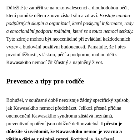
Důležité je zaměřit se na rekonvalescenci a dlouhodobou péči,
která pomůže dětem znovu získat sílu a zdraví.
Existuje mnoho
podpůrných skupin a organizací, které poskytují informace, rady
a emocionální podporu rodinám, které se s touto nemocí setkaly.
Tyto zdroje mohou být neocenitelné při zvládání každodenních
výzev a budování pozitivní budoucnosti. Pamatujte, že i přes
prvotní těžkosti, s láskou, péčí a podporou, mohou děti s
Kawasakiho nemocí žít šťastný a naplněný život.
Prevence a tipy pro rodiče
Bohužel, v současné době neexistuje žádný specifický způsob,
jak Kawasakiho nemoci předcházet. Jelikož přesná příčina
onemocnění Kawasakiho syndromu zůstává neznámá,
preventivní opatření jsou obtížně definovatelná.
I přesto je
důležité si uvědomit, že Kawasakiho nemoc je vzácná a
většina dětí se z ní plně zotaví.
Pozitivní je, že včasná