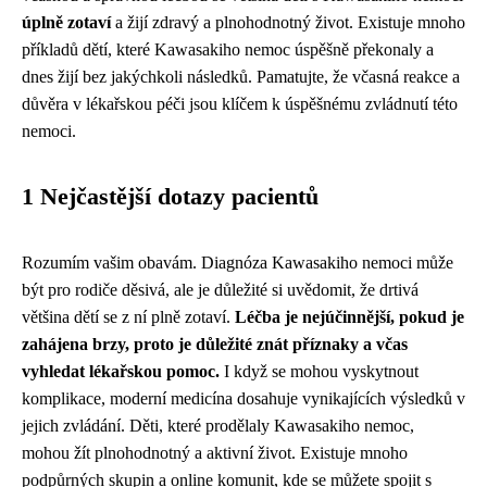
úplně zotaví
a žijí zdravý a plnohodnotný život. Existuje mnoho
příkladů dětí, které Kawasakiho nemoc úspěšně překonaly a
dnes žijí bez jakýchkoli následků. Pamatujte, že včasná reakce a
důvěra v lékařskou péči jsou klíčem k úspěšnému zvládnutí této
nemoci.
1 Nejčastější dotazy pacientů
Rozumím vašim obavám. Diagnóza Kawasakiho nemoci může
být pro rodiče děsivá, ale je důležité si uvědomit, že drtivá
většina dětí se z ní plně zotaví.
Léčba je nejúčinnější, pokud je
zahájena brzy, proto je důležité znát příznaky a včas
vyhledat lékařskou pomoc.
I když se mohou vyskytnout
komplikace, moderní medicína dosahuje vynikajících výsledků v
jejich zvládání. Děti, které prodělaly Kawasakiho nemoc,
mohou žít plnohodnotný a aktivní život. Existuje mnoho
podpůrných skupin a online komunit, kde se můžete spojit s