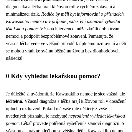
diagnostika a léčba hrají klíčovou roli v rychlém zotavení a
minimalizaci rizik.
Rodiče by měli být informováni o příznacích
Kawasakiho nemoci a v případě podezření okamžitě vyhledat
lékařskou pomoc.
Včasná intervence může zkrátit dobu trvání
nemoci a podpořit bezproblémové zotavení. Pamatujte, že
včasná léčba vede ve většině případů k úplnému uzdravení a děti
se mohou vrátit ke svému běžnému životu bez dlouhodobých
následků.
0 Kdy vyhledat lékařskou pomoc?
Je důležité si uvědomit, že Kawasakiho nemoc je sice vážná, ale
léčitelná
. Včasná diagnóza a léčba hrají klíčovou roli v dosažení
úplného uzdravení. Pokud má vaše dítě některý z výše
uvedených příznaků, je nezbytné
neprodleně vyhledat lékařskou
pomoc
. Lékař provede potřebná vyšetření a stanoví diagnózu. S
včasnou a správnou léčbou se většina dětí s Kawasakiho nemocí