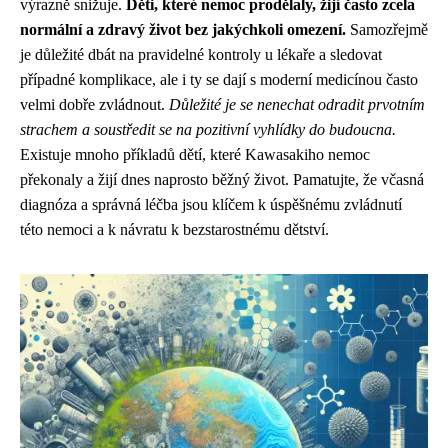
výrazně snižuje.
Děti, které nemoc prodělaly, žijí často zcela
normální a zdravý život bez jakýchkoli omezení.
Samozřejmě
je důležité dbát na pravidelné kontroly u lékaře a sledovat
případné komplikace, ale i ty se dají s moderní medicínou často
velmi dobře zvládnout.
Důležité je se nenechat odradit prvotním
strachem a soustředit se na pozitivní vyhlídky do budoucna.
Existuje mnoho příkladů dětí, které Kawasakiho nemoc
překonaly a žijí dnes naprosto běžný život. Pamatujte, že včasná
diagnóza a správná léčba jsou klíčem k úspěšnému zvládnutí
této nemoci a k návratu k bezstarostnému dětství.