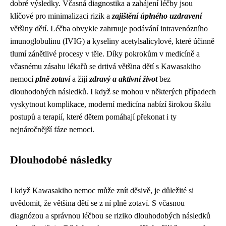
dobré výsledky. Včasná diagnostika a zahájení léčby jsou
klíčové pro minimalizaci rizik a
zajištění úplného uzdravení
většiny dětí. Léčba obvykle zahrnuje podávání intravenózního
imunoglobulinu (IVIG) a kyseliny acetylsalicylové, které účinně
tlumí zánětlivé procesy v těle. Díky pokrokům v medicíně a
včasnému zásahu lékařů se drtivá většina dětí s Kawasakiho
nemocí
plně zotaví
a žijí
zdravý a aktivní život
bez
dlouhodobých následků. I když se mohou v některých případech
vyskytnout komplikace, moderní medicína nabízí širokou škálu
postupů a terapií, které dětem pomáhají překonat i ty
nejnáročnější fáze nemoci.
Dlouhodobé následky
I když Kawasakiho nemoc může znít děsivě, je důležité si
uvědomit, že většina dětí se z ní plně zotaví. S včasnou
diagnózou a správnou léčbou se riziko dlouhodobých následků