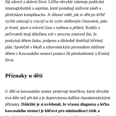
žijí zdravý a aktivní život. Léčba obvykle zahrnuje podávání
imunoglobulinů a aspirinu, které pomáhají snižovat zánět a
předcházet komplikacím.
Je úžasné vidět, jak se děti po léčbě
rychle zotavují a vracejí se ke svým oblíbeným činnostem, jako
je hraní, sport a trávení času s rodinou a přáteli.
Rodiče a
pečovatelé hrají důležitou roli v procesu zotavení tím, že
poskytují dětem lásku, podporu a důsledně dodržují léčebný
plán. Společně s lékaři a zdravotnickým personálem můžeme
dětem s Kawasakiho nemocí pomoci žít plnohodnotný a šťastný
život.
Příznaky u dětí
U dětí se kawasakiho nemoc projevuje horečkou, která obvykle
trvá déle než pět dní a je doprovázena dalšími charakteristickými
příznaky.
Důležité je si uvědomit, že včasná diagnóza a léčba
kawasakiho nemoci je klíčová pro minimalizaci rizik a