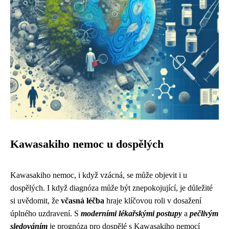
Kawasakiho nemoc u dospělých
Kawasakiho nemoc, i když vzácná, se může objevit i u
dospělých. I když diagnóza může být znepokojující, je důležité
si uvědomit, že
včasná léčba
hraje klíčovou roli v dosažení
úplného uzdravení. S
moderními lékařskými postupy
a
pečlivým
sledováním
je prognóza pro dospělé s Kawasakiho nemocí