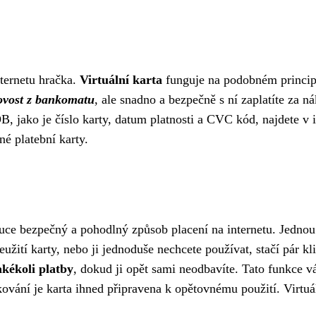
nternetu hračka.
Virtuální karta
funguje na podobném principu
ovost z bankomatu
, ale snadno a bezpečně s ní zaplatíte za 
OB, jako je číslo karty, datum platnosti a CVC kód, najdete v
né platební karty.
uce bezpečný a pohodlný způsob placení na internetu. Jednou
žití karty, nebo ji jednoduše nechcete používat, stačí pár k
akékoli platby
, dokud ji opět sami neodbavíte. Tato funkce 
ování je karta ihned připravena k opětovnému použití. Virtuá