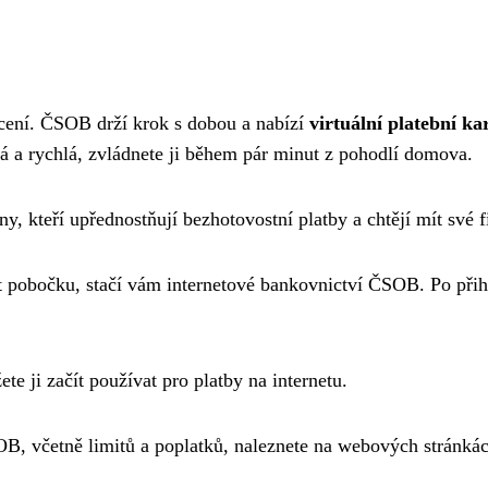
lacení. ČSOB drží krok s dobou a nabízí
virtuální platební ka
ná a rychlá, zvládnete ji během pár minut z pohodlí domova.
y, kteří upřednostňují bezhotovostní platby a chtějí mít své 
vat pobočku, stačí vám internetové bankovnictví ČSOB. Po při
te ji začít používat pro platby na internetu.
SOB, včetně limitů a poplatků, naleznete na webových stránk