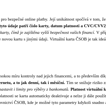
pro bezpečné online platby. Její unikátnost spočívá v tom, že
tyto údaje patří číslo karty, datum platnosti a CVC/CVV
karty, čímž je zajištěna vyšší bezpečnost vašich financí.
V příp
novou kartu s jinými údaji. Virtuální karta ČSOB je tak ideá
sokou míru kontroly nad jejich financemi, a to především dík
rnetu, a to jak denní, tak i měsíční.
Tím se snižuje riziko zn
astavit i limity pro výběry z bankomatů.
Platnost virtuální 
atnosti se karta automaticky deaktivuje a nelze ji dále použí
nkovnictví ČSOB, kde je možné tyto parametry kdykoli snadno 