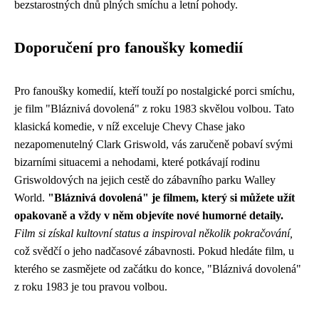
bezstarostných dnů plných smíchu a letní pohody.
Doporučení pro fanoušky komedií
Pro fanoušky komedií, kteří touží po nostalgické porci smíchu,
je film "Bláznivá dovolená" z roku 1983 skvělou volbou. Tato
klasická komedie, v níž exceluje Chevy Chase jako
nezapomenutelný Clark Griswold, vás zaručeně pobaví svými
bizarními situacemi a nehodami, které potkávají rodinu
Griswoldových na jejich cestě do zábavního parku Walley
World.
"Bláznivá dovolená" je filmem, který si můžete užít
opakovaně a vždy v něm objevíte nové humorné detaily.
Film si získal kultovní status a inspiroval několik pokračování,
což svědčí o jeho nadčasové zábavnosti. Pokud hledáte film, u
kterého se zasmějete od začátku do konce, "Bláznivá dovolená"
z roku 1983 je tou pravou volbou.