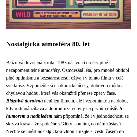
Nostalgická atmosféra 80. let
Bláznivá dovolená z roku 1983 nás vrací do éry plné
nezapomenutelné atmosféry. Osmdesátá léta, pro mnohé období
plné optimismu a bezstarostnosti, ožívají v tomto filmu v celé
své kráse. Vzpomeňte si na ikonické účesy, dobovou módu a
chytlavou hudbu, která vás okamžitě přenese zpět v čase.
Bláznivá dovolená
není jen filmem, ale i vzpomínkou na dobu,
kdy rodinná zábava a dobrodružství byly na prvním místě.
S
humorem a nadhledem
nám připomíná, že i v jednoduchosti se
skrývá krása a že společné zážitky jsou tím, co nám zůstává.
Nechte se unést nostalgickou vlnou a užijte si cestu časem do