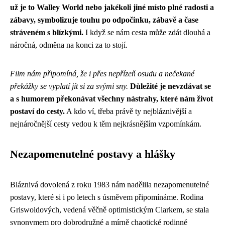
už je to Walley World nebo jakékoli jiné místo plné radosti a
zábavy, symbolizuje touhu po odpočinku, zábavě a čase
stráveném s blízkými.
I když se nám cesta může zdát dlouhá a
náročná, odměna na konci za to stojí.
Film nám připomíná, že i přes nepřízeň osudu a nečekané
překážky se vyplatí jít si za svými sny.
Důležité je nevzdávat se
a s humorem překonávat všechny nástrahy, které nám život
postaví do cesty.
A kdo ví, třeba právě ty nejbláznivější a
nejnáročnější cesty vedou k těm nejkrásnějším vzpomínkám.
Nezapomenutelné postavy a hlášky
Bláznivá dovolená z roku 1983 nám nadělila nezapomenutelné
postavy, které si i po letech s úsměvem připomínáme. Rodina
Griswoldových, vedená věčně optimistickým Clarkem, se stala
synonymem pro dobrodružné a mírně chaotické rodinné