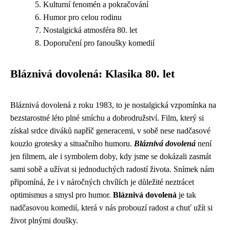
Kulturní fenomén a pokračování
Humor pro celou rodinu
Nostalgická atmosféra 80. let
Doporučení pro fanoušky komedií
Bláznivá dovolená: Klasika 80. let
Bláznivá dovolená z roku 1983, to je nostalgická vzpomínka na
bezstarostné léto plné smíchu a dobrodružství. Film, který si
získal srdce diváků napříč generacemi, v sobě nese nadčasové
kouzlo grotesky a situačního humoru.
Bláznivá dovolená
není
jen filmem, ale i symbolem doby, kdy jsme se dokázali zasmát
sami sobě a užívat si jednoduchých radostí života. Snímek nám
připomíná, že i v náročných chvílích je důležité neztrácet
optimismus a smysl pro humor.
Bláznivá dovolená
je tak
nadčasovou komedií, která v nás probouzí radost a chuť užít si
život plnými doušky.