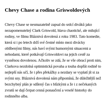
Chevy Chase a rodina Griswoldových
Chevy Chase se nesmazatelně zapsal do srdcí diváků jako
nezapomenutelný Clark Griswold, hlava chaotické, ale milující
rodiny, ve filmu Bláznivá dovolená z roku 1983. Tato komedie,
která si i po letech drží své čestné místo mezi divácky
oblíbenými filmy, nás baví svými humornými situacemi a
nehodami, které potkávají Griswoldovi na jejich cestě za
vysněnou dovolenou. Ačkoliv se zdá, že se vše obrací proti nim,
Clarkova nezdolná optimistická povaha a touha dopřát rodině to
nejlepší nás učí, že i přes překážky a nezdary se vyplatí jít si za
svými sny. Bláznivá dovolená nám připomíná, že důležitější než
bezchybný plán je sdílený čas s blízkými a že i z nečekaných
zvratů se dají čerpat cenná ponaučení a veselé historky do
rodinného alba.