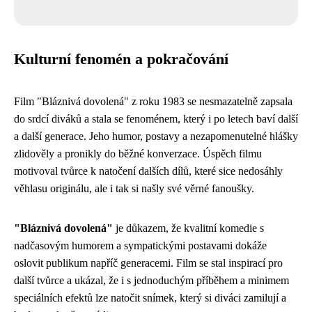
Kulturní fenomén a pokračování
Film "Bláznivá dovolená" z roku 1983 se nesmazatelně zapsala
do srdcí diváků a stala se fenoménem, který i po letech baví další
a další generace. Jeho humor, postavy a nezapomenutelné hlášky
zlidověly a pronikly do běžné konverzace. Úspěch filmu
motivoval tvůrce k natočení dalších dílů, které sice nedosáhly
věhlasu originálu, ale i tak si našly své věrné fanoušky.
"Bláznivá dovolená"
je důkazem, že kvalitní komedie s
nadčasovým humorem a sympatickými postavami dokáže
oslovit publikum napříč generacemi. Film se stal inspirací pro
další tvůrce a ukázal, že i s jednoduchým příběhem a minimem
speciálních efektů lze natočit snímek, který si diváci zamilují a