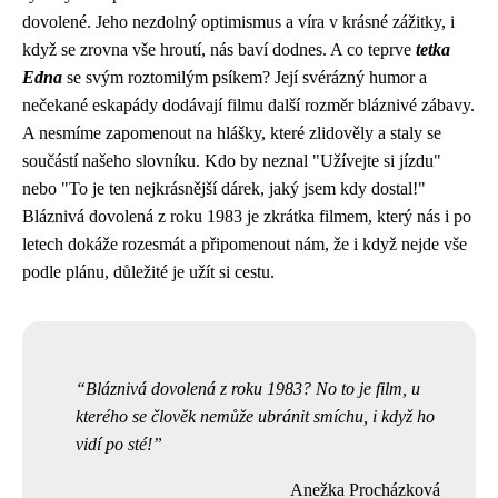
dovolené. Jeho nezdolný optimismus a víra v krásné zážitky, i
když se zrovna vše hroutí, nás baví dodnes. A co teprve
tetka
Edna
se svým roztomilým psíkem? Její svérázný humor a
nečekané eskapády dodávají filmu další rozměr bláznivé zábavy.
A nesmíme zapomenout na hlášky, které zlidověly a staly se
součástí našeho slovníku. Kdo by neznal "Užívejte si jízdu"
nebo "To je ten nejkrásnější dárek, jaký jsem kdy dostal!"
Bláznivá dovolená z roku 1983 je zkrátka filmem, který nás i po
letech dokáže rozesmát a připomenout nám, že i když nejde vše
podle plánu, důležité je užít si cestu.
Bláznivá dovolená z roku 1983? No to je film, u
kterého se člověk nemůže ubránit smíchu, i když ho
vidí po sté!
Anežka Procházková