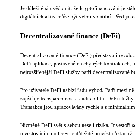
Je důležité si uvědomit, že kryptofinancování je stál
digitálních aktiv může být velmi volatilní. Před jak
Decentralizované finance (DeFi)
Decentralizované finance (DeFi) představují revoluci
DeFi aplikace, postavené na chytrých kontraktech, 
nejrozšířenější DeFi služby patří decentralizované 
Pro uživatele DeFi nabízí řadu výhod. Patří mezi ně
zajišťuje transparentnost a auditabilitu. DeFi služb
Transakce jsou zpracovávány rychle a s minimálními 
Nicméně DeFi svět s sebou nese i rizika. Investoři s
investováním do DeFi je důležité provést důkladný p