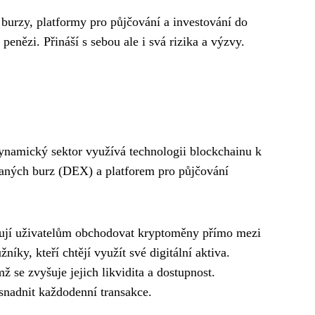
é burzy, platformy pro půjčování a investování do
enězi. Přináší s sebou ale i svá rizika a výzvy.
dynamický sektor využívá technologii blockchainu k
ovaných burz (DEX) a platforem pro půjčování
žňují uživatelům obchodovat kryptoměny přímo mezi
íky, kteří chtějí využít své digitální aktiva.
ž se zvyšuje jejich likvidita a dostupnost.
usnadnit každodenní transakce.