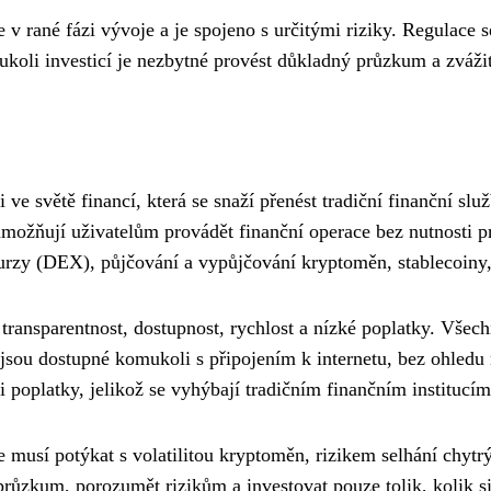
e v rané fázi vývoje a je spojeno s určitými riziky. Regulace 
oukoli investicí je nezbytné provést důkladný průzkum a zvážit
 ve světě financí, která se snaží přenést tradiční finanční sl
umožňují uživatelům provádět finanční operace bez nutnosti p
burzy (DEX), půjčování a vypůjčování kryptoměn, stablecoiny, 
 transparentnost, dostupnost, rychlost a nízké poplatky. Vše
y jsou dostupné komukoli s připojením k internetu, bez ohledu
poplatky, jelikož se vyhýbají tradičním finančním institucím
e musí potýkat s volatilitou kryptoměn, rizikem selhání chytr
růzkum, porozumět rizikům a investovat pouze tolik, kolik si 