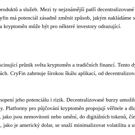
 produktů a služeb. Mezi ty nejznámější patří decentralizovan
ryfin má potenciál zásadně změnit způsob, jakým nakládáme s p
lita kryptoměn může být pro některé investory odrazující.
cinující průnik světa kryptoměn a tradičních financí. Tento 
ách. CryFin zahrnuje širokou škálu aplikací, od decentraliz
chopení jeho potenciálu i rizik. Decentralizované burzy umo
. Platformy pro půjčování kryptoměn propojují věřitele a dlužn
, jako jsou nemovitosti nebo umění, do digitálních tokenů, čím
 jako je americký dolar, se snaží minimalizovat volatilitu a 