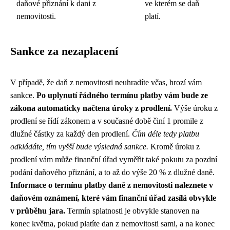
daňové přiznání k dani z
ve kterém se daň
nemovitosti.
platí.
Sankce za nezaplacení
V případě, že daň z nemovitosti neuhradíte včas, hrozí vám
sankce.
Po uplynutí řádného termínu platby vám bude ze
zákona automaticky načtena úroky z prodlení.
Výše úroku z
prodlení se řídí zákonem a v současné době činí 1 promile z
dlužné částky za každý den prodlení.
Čím déle tedy platbu
odkládáte, tím vyšší bude výsledná sankce.
Kromě úroku z
prodlení vám může finanční úřad vyměřit také pokutu za pozdní
podání daňového přiznání, a to až do výše 20 % z dlužné daně.
Informace o termínu platby daně z nemovitosti naleznete v
daňovém oznámení, které vám finanční úřad zasílá obvykle
v průběhu jara.
Termín splatnosti je obvykle stanoven na
konec května, pokud platíte dan z nemovitosti sami, a na konec