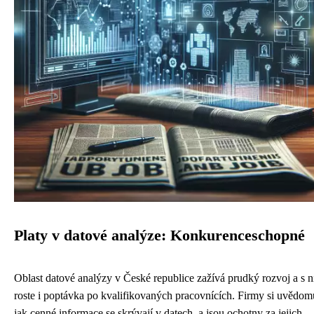
Platy v datové analýze: Konkurenceschopné
Oblast datové analýzy v České republice zažívá prudký rozvoj a s 
roste i poptávka po kvalifikovaných pracovnících. Firmy si uvědomu
jak cenné informace se skrývají v datech, a jsou ochotny za jejich