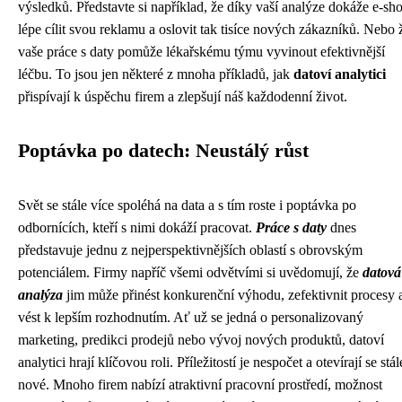
výsledků. Představte si například, že díky vaší analýze dokáže e-sh
lépe cílit svou reklamu a oslovit tak tisíce nových zákazníků. Nebo 
vaše práce s daty pomůže lékařskému týmu vyvinout efektivnější
léčbu. To jsou jen některé z mnoha příkladů, jak
datoví analytici
přispívají k úspěchu firem a zlepšují náš každodenní život.
Poptávka po datech: Neustálý růst
Svět se stále více spoléhá na data a s tím roste i poptávka po
odbornících, kteří s nimi dokáží pracovat.
Práce s daty
dnes
představuje jednu z nejperspektivnějších oblastí s obrovským
potenciálem. Firmy napříč všemi odvětvími si uvědomují, že
datová
analýza
jim může přinést konkurenční výhodu, zefektivnit procesy 
vést k lepším rozhodnutím. Ať už se jedná o personalizovaný
marketing, predikci prodejů nebo vývoj nových produktů, datoví
analytici hrají klíčovou roli. Příležitostí je nespočet a otevírají se stál
nové. Mnoho firem nabízí atraktivní pracovní prostředí, možnost