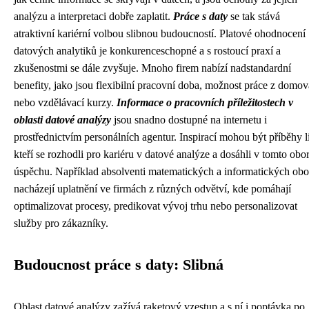
analýzu a interpretaci dobře zaplatit.
Práce s daty
se tak stává
atraktivní kariérní volbou slibnou budoucností. Platové ohodnocení
datových analytiků je konkurenceschopné a s rostoucí praxí a
zkušenostmi se dále zvyšuje. Mnoho firem nabízí nadstandardní
benefity, jako jsou flexibilní pracovní doba, možnost práce z domov
nebo vzdělávací kurzy.
Informace o pracovních příležitostech v
oblasti datové analýzy
jsou snadno dostupné na internetu i
prostřednictvím personálních agentur. Inspirací mohou být příběhy li
kteří se rozhodli pro kariéru v datové analýze a dosáhli v tomto obo
úspěchu. Například absolventi matematických a informatických obo
nacházejí uplatnění ve firmách z různých odvětví, kde pomáhají
optimalizovat procesy, predikovat vývoj trhu nebo personalizovat
služby pro zákazníky.
Budoucnost práce s daty: Slibná
Oblast datové analýzy zažívá raketový vzestup a s ní i poptávka po