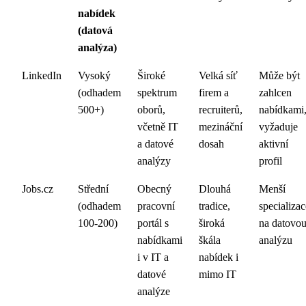
nabídek
(datová
analýza)
LinkedIn
Vysoký
Široké
Velká síť
Může být
(odhadem
spektrum
firem a
zahlcen
500+)
oborů,
recruiterů,
nabídkami
včetně IT
mezináční
vyžaduje
a datové
dosah
aktivní
analýzy
profil
Jobs.cz
Střední
Obecný
Dlouhá
Menší
(odhadem
pracovní
tradice,
specializac
100-200)
portál s
široká
na datovo
nabídkami
škála
analýzu
i v IT a
nabídek i
datové
mimo IT
analýze