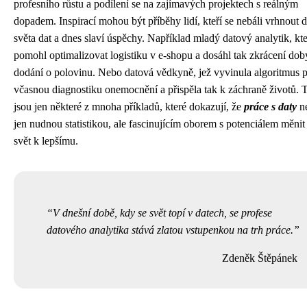
profesního růstu a podílení se na zajímavých projektech s reálným
dopadem. Inspirací mohou být příběhy lidí, kteří se nebáli vrhnout 
světa dat a dnes slaví úspěchy. Například mladý datový analytik, kt
pomohl optimalizovat logistiku v e-shopu a dosáhl tak zkrácení dob
dodání o polovinu. Nebo datová vědkyně, jež vyvinula algoritmus 
včasnou diagnostiku onemocnění a přispěla tak k záchraně životů. 
jsou jen některé z mnoha příkladů, které dokazují, že
práce s daty
n
jen nudnou statistikou, ale fascinujícím oborem s potenciálem měnit
svět k lepšímu.
V dnešní době, kdy se svět topí v datech, se profese
datového analytika stává zlatou vstupenkou na trh práce.
Zdeněk Štěpánek