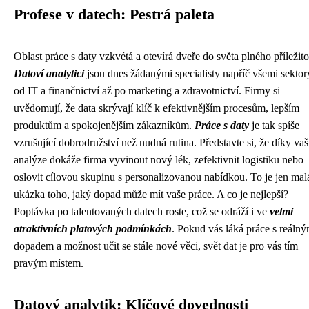
Profese v datech: Pestrá paleta
Oblast práce s daty vzkvétá a otevírá dveře do světa plného příležitos
Datoví analytici
jsou dnes žádanými specialisty napříč všemi sektor
od IT a finančnictví až po marketing a zdravotnictví. Firmy si
uvědomují, že data skrývají klíč k efektivnějším procesům, lepším
produktům a spokojenějším zákazníkům.
Práce s daty
je tak spíše
vzrušující dobrodružství než nudná rutina. Představte si, že díky vaš
analýze dokáže firma vyvinout nový lék, zefektivnit logistiku nebo
oslovit cílovou skupinu s personalizovanou nabídkou. To je jen mal
ukázka toho, jaký dopad může mít vaše práce. A co je nejlepší?
Poptávka po talentovaných datech roste, což se odráží i ve
velmi
atraktivních platových podmínkách
. Pokud vás láká práce s reáln
dopadem a možnost učit se stále nové věci, svět dat je pro vás tím
pravým místem.
Datový analytik: Klíčové dovednosti