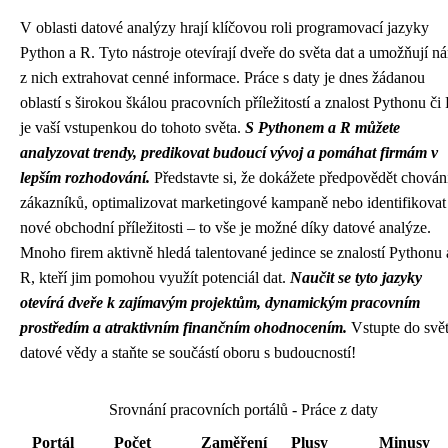
V oblasti datové analýzy hrají klíčovou roli programovací jazyky
Python a R. Tyto nástroje otevírají dveře do světa dat a umožňují n
z nich extrahovat cenné informace. Práce s daty je dnes žádanou
oblastí s širokou škálou pracovních příležitostí a znalost Pythonu či
je vaší vstupenkou do tohoto světa.
S Pythonem a R můžete
analyzovat trendy, predikovat budoucí vývoj a pomáhat firmám v
lepším rozhodování.
Představte si, že dokážete předpovědět chován
zákazníků, optimalizovat marketingové kampaně nebo identifikovat
nové obchodní příležitosti – to vše je možné díky datové analýze.
Mnoho firem aktivně hledá talentované jedince se znalostí Pythonu 
R, kteří jim pomohou využít potenciál dat.
Naučit se tyto jazyky
otevírá dveře k zajímavým projektům, dynamickým pracovním
prostředím a atraktivním finančním ohodnocením.
Vstupte do svě
datové vědy a staňte se součástí oboru s budoucností!
Srovnání pracovních portálů - Práce z daty
Portál
Počet
Zaměření
Plusy
Minusy