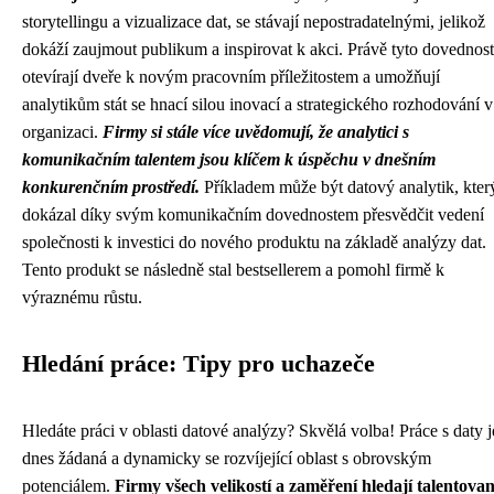
storytellingu a vizualizace dat, se stávají nepostradatelnými, jelikož
dokáží zaujmout publikum a inspirovat k akci. Právě tyto dovednost
otevírají dveře k novým pracovním příležitostem a umožňují
analytikům stát se hnací silou inovací a strategického rozhodování v
organizaci.
Firmy si stále více uvědomují, že analytici s
komunikačním talentem jsou klíčem k úspěchu v dnešním
konkurenčním prostředí.
Příkladem může být datový analytik, kter
dokázal díky svým komunikačním dovednostem přesvědčit vedení
společnosti k investici do nového produktu na základě analýzy dat.
Tento produkt se následně stal bestsellerem a pomohl firmě k
výraznému růstu.
Hledání práce: Tipy pro uchazeče
Hledáte práci v oblasti datové analýzy? Skvělá volba! Práce s daty j
dnes žádaná a dynamicky se rozvíjející oblast s obrovským
potenciálem.
Firmy všech velikostí a zaměření hledají talentova