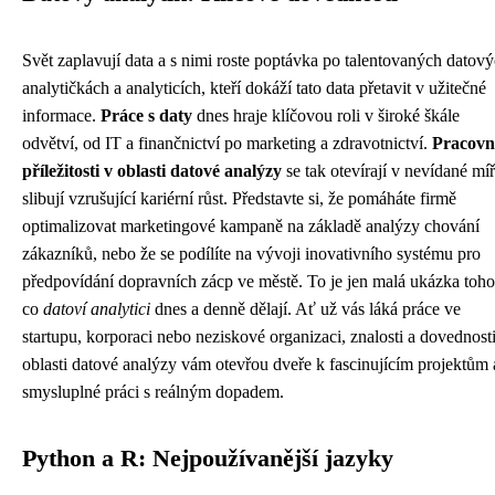
Svět zaplavují data a s nimi roste poptávka po talentovaných datov
analytičkách a analyticích, kteří dokáží tato data přetavit v užitečné
informace.
Práce s daty
dnes hraje klíčovou roli v široké škále
odvětví, od IT a finančnictví po marketing a zdravotnictví.
Pracovn
příležitosti v oblasti datové analýzy
se tak otevírají v nevídané míř
slibují vzrušující kariérní růst. Představte si, že pomáháte firmě
optimalizovat marketingové kampaně na základě analýzy chování
zákazníků, nebo že se podílíte na vývoji inovativního systému pro
předpovídání dopravních zácp ve městě. To je jen malá ukázka toho
co
datoví analytici
dnes a denně dělají. Ať už vás láká práce ve
startupu, korporaci nebo neziskové organizaci, znalosti a dovednost
oblasti datové analýzy vám otevřou dveře k fascinujícím projektům 
smysluplné práci s reálným dopadem.
Python a R: Nejpoužívanější jazyky