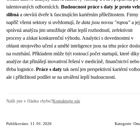
talentovaných odbornících.
Budoucnost práce s daty je proto vel
slibná
a otevírá dveře k fascinujícím kariérním příležitostem. Firmy
napříč všemi sektory si uvědomují, že
data jsou novou "ropou"
a jej
správná analýza jim umožňuje dělat lepší rozhodnutí, zefektivnit
procesy a získat konkurenční výhodu. Analytici s dovednostmi v
oblasti strojového učení a umělé inteligence jsou na trhu práce dosl
na roztrhání. Příkladem může být rostoucí počet startupů, které díky
analýze dat přinášejí inovativní řešení v medicíně, finančnictví nebo
třeba logistice.
Práce s daty
tak není jen perspektivní kariérní volbo
ale i příležitostí podílet se na utváření lepší budoucnosti.
Našli jste v článku chybu?
Kontaktujte nás
Publikováno: 11. 01. 2026
Kategorie:
Ost