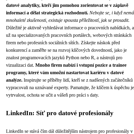
datové analytiky, kteří jim pomohou zorientovat se v záplavě
informací a dělat strategická rozhodnutí.
Nebojte se, i když nemá
mnohaleté zkušenosti, existuje spousta příležitostí, jak se prosadit.
Důležité je aktivně vyhledávat informace o pracovních nabídkách, 
už na specializovaných pracovních portálech, webových stránkách
firem nebo profesních sociálních sítích. Získejte náskok před
konkurencí a zaměřte se na rozvoj klíčových dovedností, jako je
znalost programovacích jazyků Python nebo R, a nástrojů pro
vizualizaci dat.
Mnoho firem nabízí i vstupní pozice a trainee
programy, které vám umožní nastartovat kariéru v datové
analýze.
Inspirujte se příběhy lidí, kteří se z nadšených začátečníků
vypracovali na uznávané experty. Pamatujte, že klíčem k úspěchu je
vytrvalost, ochota se učit a vášeň pro práci s daty.
LinkedIn: Síť pro datové profesionály
LinkedIn se stává čím dál důležitějším nástrojem pro profesionály v