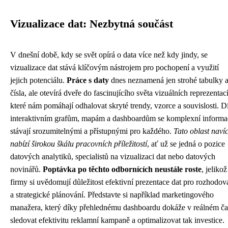
Vizualizace dat: Nezbytná součást
V dnešní době, kdy se svět opírá o data více než kdy jindy, se
vizualizace dat stává klíčovým nástrojem pro pochopení a využití
jejich potenciálu.
Práce s daty
dnes neznamená jen strohé tabulky 
čísla, ale otevírá dveře do fascinujícího světa vizuálních reprezentací
které nám pomáhají odhalovat skryté trendy, vzorce a souvislosti. D
interaktivním grafům, mapám a dashboardům se komplexní informa
stávají srozumitelnými a přístupnými pro každého.
Tato oblast naví
nabízí širokou škálu pracovních příležitostí
, ať už se jedná o pozice
datových analytiků, specialistů na vizualizaci dat nebo datových
novinářů.
Poptávka po těchto odbornících neustále roste
, jelikož
firmy si uvědomují důležitost efektivní prezentace dat pro rozhodov
a strategické plánování. Představte si například marketingového
manažera, který díky přehlednému dashboardu dokáže v reálném ča
sledovat efektivitu reklamní kampaně a optimalizovat tak investice.