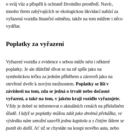
o svůj vůz a přispěli k ochraně životního prostředí. Navíc,
mnoho firem zabývajících se ekologickou likvidací nabízí za
vyřazená vozidla finanční odměnu, takže na tom můžete i něco
vydělat.
Poplatky za vyřazení
Vyřazení vozidla z evidence s sebou může nést i některé
poplatky. Je ale důležité dívat se na ně spíše jako na
symbolickou tečku za jedním příběhem a zároveň jako na
otevřené dveře k novým možnostem.
Poplatky se liší v
závislosti na tom, zda se jedná o trvalé nebo dočasné
vyřazení, a také na tom, v jakém kraji vozidlo vyřazujete.
Vždy je dobré se informovat o aktuálních cenách na příslušném
úřadě.
I když se poplatky můžou zdát jako drobná překážka, ve
výsledku nám umožní uzavřít jednu kapitolu a s čistým štítem se
pustit do další.
Ať už se chystáte na koupi nového auta, nebo