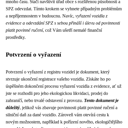
mnoho času. Stačí navštívit úřad obce s rozšířenou působností a
SPZ odevzdat. Tímto krokem se vyhnete případným problémům
a nepříjemnostem v budoucnu. Navíc,
vyřazení vozidla z
evidence a odevzdání SPZ s sebou přináší i úlevu od povinnosti
platit povinné ručení
, což Vám ušetří nemalé finanční
prostředky.
Potvrzení o vyřazení
Potvrzení o vyřazení z registru vozidel je dokument, který
stvrzuje ukončení registrace vašeho vozidla. Získáte ho po
úspěšném dokončení procesu vyřazení vozidla z evidence, ať už
jste se rozhodli pro jeho ekologickou likvidaci, prodej do
zahraničí, nebo trvalé odstavení z provozu.
Tento dokument je
důležitý
, jelikož vás zbavuje povinnosti platit povinné ručení a
silniční daň za dané vozidlo. Zároveň vám otevírá cestu k
novým možnostem, například k pořízení nového, ekologičtějšího