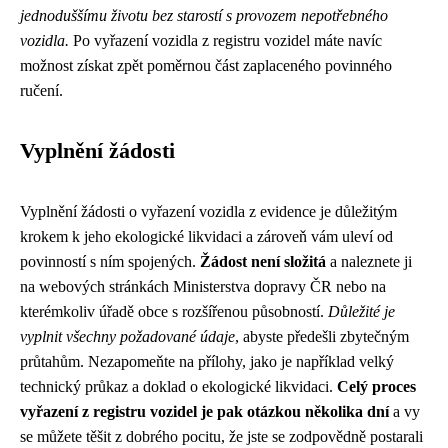
jednoduššímu životu bez starostí s provozem nepotřebného
vozidla.
Po vyřazení vozidla z registru vozidel máte navíc
možnost získat zpět poměrnou část zaplaceného povinného
ručení.
Vyplnění žádosti
Vyplnění žádosti o vyřazení vozidla z evidence je důležitým
krokem k jeho ekologické likvidaci a zároveň vám uleví od
povinností s ním spojených.
Žádost není složitá
a naleznete ji
na webových stránkách Ministerstva dopravy ČR nebo na
kterémkoliv úřadě obce s rozšířenou působností.
Důležité je
vyplnit všechny požadované údaje
, abyste předešli zbytečným
průtahům. Nezapomeňte na přílohy, jako je například velký
technický průkaz a doklad o ekologické likvidaci.
Celý proces
vyřazení z registru vozidel je pak otázkou několika dní
a vy
se můžete těšit z dobrého pocitu, že jste se zodpovědně postarali