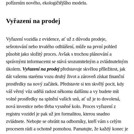
pořízením nového, ekologičtějšího modelu.
Vyřazení na prodej
Vyřazení vozidla z evidence, ať už z důvodu prodeje,
sešrotování nebo trvalého odhlášení, může na první pohled
působit jako složitý proces. Avšak s trochou plánování a
správnými informacemi se stává srozumitelným a zvládnutelným
úkolem.
Vyřazení na prodej
představuje skvělou příležitost, jak
dát vašemu starému vozu druhý život a zároveň získat finanční
prostředky na nový začátek. Představte si ten skvělý pocit, kdy
váš věrný vůz udělá radost někomu dalšímu a vy budete mít
volné prostředky na splnění vašich snů, ať už je to dovolená,
nová investice nebo třeba vysněné kolo. Proces vyřazení z
registru vozidel je pak už jen formalitou, kterou snadno
zvládnete. Nebojte se obrátit na odborníky, kteří vám s celým
procesem rádi a ochotně pomohou. Pamatujte, že každý konec je