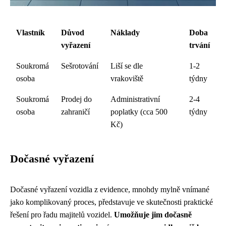
Vlastník
Důvod
Náklady
Doba
vyřazení
trvání
Soukromá
Sešrotování
Liší se dle
1-2
osoba
vrakoviště
týdny
Soukromá
Prodej do
Administrativní
2-4
osoba
zahraničí
poplatky (cca 500
týdny
Kč)
Dočasné vyřazení
Dočasné vyřazení vozidla z evidence, mnohdy mylně vnímané
jako komplikovaný proces, představuje ve skutečnosti praktické
řešení pro řadu majitelů vozidel.
Umožňuje jim dočasně