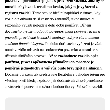
pozastavit povinnosti spojené s provozem vozidla, aniž by se
museli uchylovat k trvalému kroku, jakým je vyřazení z
registru vozidel.
Tento stav je ideální například v situaci, kdy
vozidlo z důvodu delší cesty do zahraničí, rekonstrukce či
sezónního využití nebudete delší dobu používat.
Během
dočasného vyřazení odpadá povinnost platit povinné ručení a
provádět pravidelné technické kontroly, což pro vás znamená
značnou finanční úsporu.
Po dobu dočasného vyřazení je však
nutné vozidlo odstavit na soukromém pozemku a nesmí se s ním
účastnit silničního provozu.
Až se rozhodnete vozidlo opět
používat, proces opětovného přihlášení do evidence je
poměrně jednoduchý a váš vůz bude brzy zpět na silnicích.
Dočasné vyřazení tak představuje flexibilní a výhodné řešení pro
všechny, kteří hledají způsob, jak dočasně ulevit své peněžence
a zároveň si ponechat možnost budoucího využití svého vozidla.