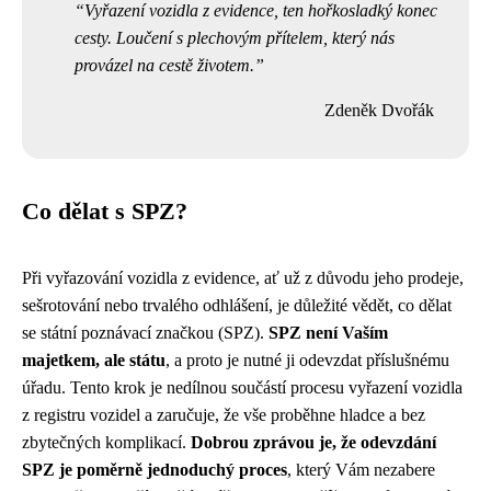
Vyřazení vozidla z evidence, ten hořkosladký konec
cesty. Loučení s plechovým přítelem, který nás
provázel na cestě životem.
Zdeněk Dvořák
Co dělat s SPZ?
Při vyřazování vozidla z evidence, ať už z důvodu jeho prodeje,
sešrotování nebo trvalého odhlášení, je důležité vědět, co dělat
se státní poznávací značkou (SPZ).
SPZ není Vaším
majetkem, ale státu
, a proto je nutné ji odevzdat příslušnému
úřadu. Tento krok je nedílnou součástí procesu vyřazení vozidla
z registru vozidel a zaručuje, že vše proběhne hladce a bez
zbytečných komplikací.
Dobrou zprávou je, že odevzdání
SPZ je poměrně jednoduchý proces
, který Vám nezabere