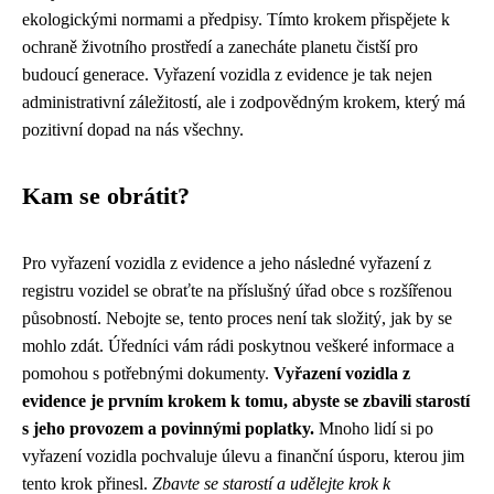
ekologickými normami a předpisy. Tímto krokem přispějete k
ochraně životního prostředí a zanecháte planetu čistší pro
budoucí generace. Vyřazení vozidla z evidence je tak nejen
administrativní záležitostí, ale i zodpovědným krokem, který má
pozitivní dopad na nás všechny.
Kam se obrátit?
Pro vyřazení vozidla z evidence a jeho následné vyřazení z
registru vozidel se obraťte na příslušný úřad obce s rozšířenou
působností. Nebojte se, tento proces není tak složitý, jak by se
mohlo zdát. Úředníci vám rádi poskytnou veškeré informace a
pomohou s potřebnými dokumenty.
Vyřazení vozidla z
evidence je prvním krokem k tomu, abyste se zbavili starostí
s jeho provozem a povinnými poplatky.
Mnoho lidí si po
vyřazení vozidla pochvaluje úlevu a finanční úsporu, kterou jim
tento krok přinesl.
Zbavte se starostí a udělejte krok k