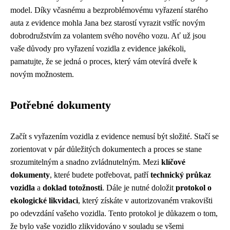
model. Díky včasnému a bezproblémovému vyřazení starého
auta z evidence mohla Jana bez starostí vyrazit vstříc novým
dobrodružstvím za volantem svého nového vozu. Ať už jsou
vaše důvody pro vyřazení vozidla z evidence jakékoli,
pamatujte, že se jedná o proces, který vám otevírá dveře k
novým možnostem.
Potřebné dokumenty
Začít s vyřazením vozidla z evidence nemusí být složité. Stačí se
zorientovat v pár důležitých dokumentech a proces se stane
srozumitelným a snadno zvládnutelným. Mezi
klíčové
dokumenty
, které budete potřebovat, patří
technický průkaz
vozidla
a
doklad totožnosti
. Dále je nutné doložit
protokol o
ekologické likvidaci
, který získáte v autorizovaném vrakovišti
po odevzdání vašeho vozidla. Tento protokol je důkazem o tom,
že bylo vaše vozidlo zlikvidováno v souladu se všemi