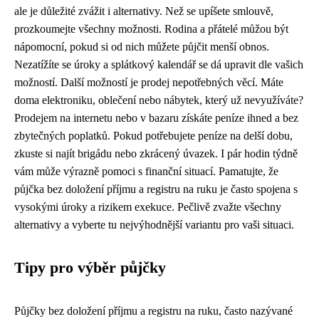
ale je důležité zvážit i alternativy. Než se upíšete smlouvě,
prozkoumejte všechny možnosti. Rodina a přátelé můžou být
nápomocní, pokud si od nich můžete půjčit menší obnos.
Nezatížíte se úroky a splátkový kalendář se dá upravit dle vašich
možností. Další možností je prodej nepotřebných věcí. Máte
doma elektroniku, oblečení nebo nábytek, který už nevyužíváte?
Prodejem na internetu nebo v bazaru získáte peníze ihned a bez
zbytečných poplatků. Pokud potřebujete peníze na delší dobu,
zkuste si najít brigádu nebo zkrácený úvazek. I pár hodin týdně
vám může výrazně pomoci s finanční situací. Pamatujte, že
půjčka bez doložení příjmu a registru na ruku je často spojena s
vysokými úroky a rizikem exekuce. Pečlivě zvažte všechny
alternativy a vyberte tu nejvýhodnější variantu pro vaši situaci.
Tipy pro výběr půjčky
Půjčky bez doložení příjmu a registru na ruku, často nazývané