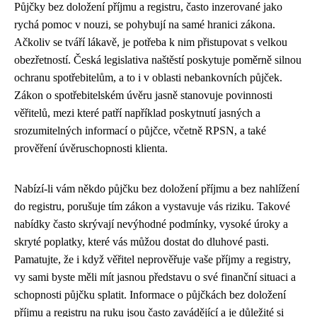
Půjčky bez doložení příjmu a registru, často inzerované jako
rychá pomoc v nouzi, se pohybují na samé hranici zákona.
Ačkoliv se tváří lákavě, je potřeba k nim přistupovat s velkou
obezřetností. Česká legislativa naštěstí poskytuje poměrně silnou
ochranu spotřebitelům, a to i v oblasti nebankovních půjček.
Zákon o spotřebitelském úvěru jasně stanovuje povinnosti
věřitelů, mezi které patří například poskytnutí jasných a
srozumitelných informací o půjčce, včetně RPSN, a také
prověření úvěruschopnosti klienta.
Nabízí-li vám někdo půjčku bez doložení příjmu a bez nahlížení
do registru, porušuje tím zákon a vystavuje vás riziku. Takové
nabídky často skrývají nevýhodné podmínky, vysoké úroky a
skryté poplatky, které vás můžou dostat do dluhové pasti.
Pamatujte, že i když věřitel neprověřuje vaše příjmy a registry,
vy sami byste měli mít jasnou představu o své finanční situaci a
schopnosti půjčku splatit. Informace o půjčkách bez doložení
příjmu a registru na ruku jsou často zavádějící a je důležité si