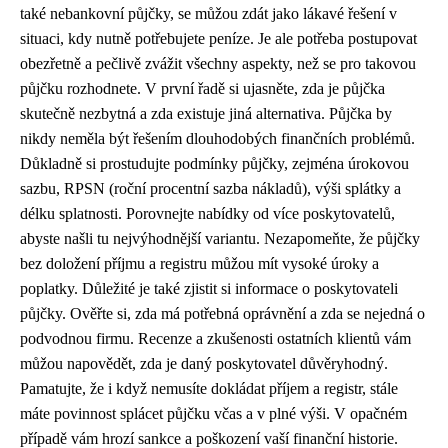
také nebankovní půjčky, se můžou zdát jako lákavé řešení v
situaci, kdy nutně potřebujete peníze. Je ale potřeba postupovat
obezřetně a pečlivě zvážit všechny aspekty, než se pro takovou
půjčku rozhodnete. V první řadě si ujasněte, zda je půjčka
skutečně nezbytná a zda existuje jiná alternativa. Půjčka by
nikdy neměla být řešením dlouhodobých finančních problémů.
Důkladně si prostudujte podmínky půjčky, zejména úrokovou
sazbu, RPSN (roční procentní sazba nákladů), výši splátky a
délku splatnosti. Porovnejte nabídky od více poskytovatelů,
abyste našli tu nejvýhodnější variantu. Nezapomeňte, že půjčky
bez doložení příjmu a registru můžou mít vysoké úroky a
poplatky. Důležité je také zjistit si informace o poskytovateli
půjčky. Ověřte si, zda má potřebná oprávnění a zda se nejedná o
podvodnou firmu. Recenze a zkušenosti ostatních klientů vám
můžou napovědět, zda je daný poskytovatel důvěryhodný.
Pamatujte, že i když nemusíte dokládat příjem a registr, stále
máte povinnost splácet půjčku včas a v plné výši. V opačném
případě vám hrozí sankce a poškození vaší finanční historie.