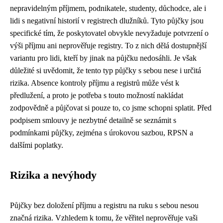
nepravidelným příjmem, podnikatele, studenty, důchodce, ale i
lidi s negativní historií v registrech dlužníků. Tyto půjčky jsou
specifické tím, že poskytovatel obvykle nevyžaduje potvrzení o
výši příjmu ani neprověřuje registry. To z nich dělá dostupnější
variantu pro lidi, kteří by jinak na půjčku nedosáhli. Je však
důležité si uvědomit, že tento typ půjčky s sebou nese i určitá
rizika. Absence kontroly příjmu a registrů může vést k
předlužení, a proto je potřeba s touto možností nakládat
zodpovědně a půjčovat si pouze to, co jsme schopni splatit. Před
podpisem smlouvy je nezbytné detailně se seznámit s
podmínkami půjčky, zejména s úrokovou sazbou, RPSN a
dalšími poplatky.
Rizika a nevýhody
Půjčky bez doložení příjmu a registru na ruku s sebou nesou
značná rizika. Vzhledem k tomu, že věřitel neprověřuje vaši