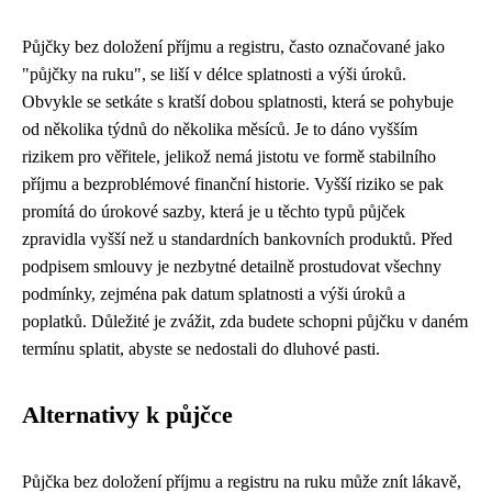
Půjčky bez doložení příjmu a registru, často označované jako
"půjčky na ruku", se liší v délce splatnosti a výši úroků.
Obvykle se setkáte s kratší dobou splatnosti, která se pohybuje
od několika týdnů do několika měsíců. Je to dáno vyšším
rizikem pro věřitele, jelikož nemá jistotu ve formě stabilního
příjmu a bezproblémové finanční historie. Vyšší riziko se pak
promítá do úrokové sazby, která je u těchto typů půjček
zpravidla vyšší než u standardních bankovních produktů. Před
podpisem smlouvy je nezbytné detailně prostudovat všechny
podmínky, zejména pak datum splatnosti a výši úroků a
poplatků. Důležité je zvážit, zda budete schopni půjčku v daném
termínu splatit, abyste se nedostali do dluhové pasti.
Alternativy k půjčce
Půjčka bez doložení příjmu a registru na ruku může znít lákavě,