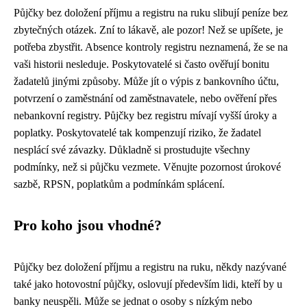
Půjčky bez doložení příjmu a registru na ruku slibují peníze bez
zbytečných otázek. Zní to lákavě, ale pozor! Než se upíšete, je
potřeba zbystřit. Absence kontroly registru neznamená, že se na
vaši historii nesleduje. Poskytovatelé si často ověřují bonitu
žadatelů jinými způsoby. Může jít o výpis z bankovního účtu,
potvrzení o zaměstnání od zaměstnavatele, nebo ověření přes
nebankovní registry. Půjčky bez registru mívají vyšší úroky a
poplatky. Poskytovatelé tak kompenzují riziko, že žadatel
nesplácí své závazky. Důkladně si prostudujte všechny
podmínky, než si půjčku vezmete. Věnujte pozornost úrokové
sazbě, RPSN, poplatkům a podmínkám splácení.
Pro koho jsou vhodné?
Půjčky bez doložení příjmu a registru na ruku, někdy nazývané
také jako hotovostní půjčky, oslovují především lidi, kteří by u
banky neuspěli. Může se jednat o osoby s nízkým nebo