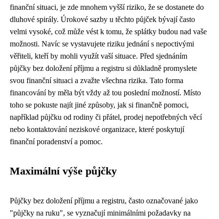
finanční situaci, je zde mnohem vyšší riziko, že se dostanete do
dluhové spirály. Úrokové sazby u těchto půjček bývají často
velmi vysoké, což může vést k tomu, že splátky budou nad vaše
možnosti. Navíc se vystavujete riziku jednání s nepoctivými
věřiteli, kteří by mohli využít vaší situace. Před sjednáním
půjčky bez doložení příjmu a registru si důkladně promyslete
svou finanční situaci a zvažte všechna rizika. Tato forma
financování by měla být vždy až tou poslední možností. Místo
toho se pokuste najít jiné způsoby, jak si finančně pomoci,
například půjčku od rodiny či přátel, prodej nepotřebných věcí
nebo kontaktování neziskové organizace, které poskytují
finanční poradenství a pomoc.
Maximální výše půjčky
Půjčky bez doložení příjmu a registru, často označované jako
"půjčky na ruku", se vyznačují minimálními požadavky na