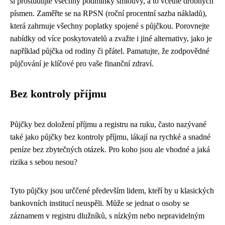
si prostudujte všechny podmínky smlouvy, a to včetně drobných
písmen. Zaměřte se na RPSN (roční procentní sazba nákladů),
která zahrnuje všechny poplatky spojené s půjčkou. Porovnejte
nabídky od více poskytovatelů a zvažte i jiné alternativy, jako je
například půjčka od rodiny či přátel. Pamatujte, že zodpovědné
půjčování je klíčové pro vaše finanční zdraví.
Bez kontroly příjmu
Půjčky bez doložení příjmu a registru na ruku, často nazývané
také jako půjčky bez kontroly příjmu, lákají na rychké a snadné
peníze bez zbytečných otázek. Pro koho jsou ale vhodné a jaká
rizika s sebou nesou?
Tyto půjčky jsou urččené především lidem, kteří by u klasických
bankovních institucí neuspěli. Může se jednat o osoby se
záznamem v registru dlužníků, s nízkým nebo nepravidelným