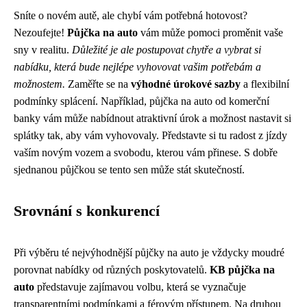
Sníte o novém autě, ale chybí vám potřebná hotovost?
Nezoufejte!
Půjčka na auto
vám může pomoci proměnit vaše
sny v realitu.
Důležité je ale postupovat chytře a vybrat si
nabídku, která bude nejlépe vyhovovat vašim potřebám a
možnostem.
Zaměřte se na
výhodné úrokové sazby
a flexibilní
podmínky splácení. Například, půjčka na auto od komerční
banky vám může nabídnout atraktivní úrok a možnost nastavit si
splátky tak, aby vám vyhovovaly. Představte si tu radost z jízdy
vaším novým vozem a svobodu, kterou vám přinese. S dobře
sjednanou půjčkou se tento sen může stát skutečností.
Srovnání s konkurencí
Při výběru té nejvýhodnější půjčky na auto je vždycky moudré
porovnat nabídky od různých poskytovatelů.
KB půjčka na
auto
představuje zajímavou volbu, která se vyznačuje
transparentními podmínkami a férovým přístupem. Na druhou