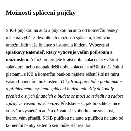
Možnosti splácení půjčky
S KB půjčkou na auto a půjčkou na auto od komerční banky
máte na výběr z flexibilních možností splácení, které vám
umožní řídit vaše finance s jistotou a klidem.
Vyberte si
splátkový kalendář, který vyhovuje vašim potřebám a
možnostem
. Ať už preferujete kratší dobu splácení s vyššími
splátkami, nebo naopak delší dobu splácení s nižšími měsíčními
platbami, s KB a komerční bankou najdete řešení šité na míru
vašim finančním možnostem.
Díky transparentním podmínkám
a přehlednému systému splácení budete mít vždy dokonalý
přehled o svých financích a budete se moci soustředit na radost
z jízdy ve vašem novém voze.
Představte si, jak brázdíte silnice
ve svém vysněném autě a užíváte si svobodu a nezávislost,
kterou vám přináší. S KB půjčkou na auto a půjčkou na auto od
komerční banky se tento sen může stát realitou.