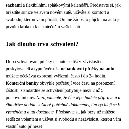
sazbami
a flexibilními splátkovými kalendáři. Představte si, jak
brázdíte silnice ve svém novém autě, užíváte si komfort a
svobodu, kterou vám přináší. Online žádost o půjčku na auto je
prvním krokem k uskutečnění vašich snů.
Jak dlouho trvá schválení?
Doba schvalování půjčky na auto se liší v závislosti na
poskytovateli a typu úvěru.
U nebankovní půjčky na auto
můžete očekávat expresní vyřízení, často i do 24 hodin.
Komerční banky
obvykle potřebují více času na posouzení
žádosti, standardně se schválení pohybuje mezi 2 až 5
pracovními dny.
Nezapomeňte, že čím lépe budete připraveni a
čím dříve dodáte veškeré potřebné dokumenty, tím rychleji se k
vysněnému autu dostanete.
Představte si, jak brzy už můžete
sedět za volantem a užívat si svobodu a nezávislost, kterou vám
vlastní auto přinese!