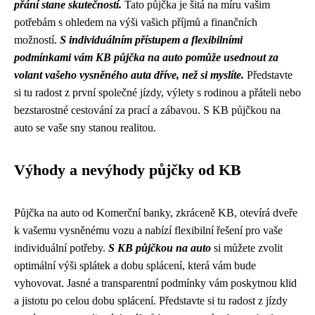
přání stane skutečností.
Tato půjčka je šitá na míru vašim
potřebám s ohledem na výši vašich příjmů a finančních
možností.
S individuálním přístupem a flexibilními
podmínkami vám KB půjčka na auto pomůže usednout za
volant vašeho vysněného auta dříve, než si myslíte.
Představte
si tu radost z první společné jízdy, výlety s rodinou a přáteli nebo
bezstarostné cestování za prací a zábavou. S KB půjčkou na
auto se vaše sny stanou realitou.
Výhody a nevýhody půjčky od KB
Půjčka na auto od Komerční banky, zkráceně KB, otevírá dveře
k vašemu vysněnému vozu a nabízí flexibilní řešení pro vaše
individuální potřeby.
S KB půjčkou na auto
si můžete zvolit
optimální výši splátek a dobu splácení, která vám bude
vyhovovat. Jasné a transparentní podmínky vám poskytnou klid
a jistotu po celou dobu splácení. Představte si tu radost z jízdy