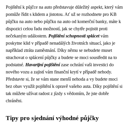
Pojištění k půjčce na auto představuje důležitý aspekt, který vám
pomůže řídit s klidem a jistotou. Ať už se rozhodnete pro KB
půjčku na auto nebo půjčku na auto od komerční banky, máte k
dispozici celou řadu možností, jak se chytře pojistit proti
nečekaným událostem.
Pojištění schopnosti splácet
vám
poskytne klid v případě nenadálých životních situací, jako je
například ztráta zaměstnání. Díky němu se nebudete muset
strachovat o splácení půjčky a budete se moci soustředit na to
podstatné.
Havarijní pojištění
zase ochrání vaši investici do
nového vozu a zajistí vám finanční krytí v případě nehody.
Představte si, že se vám stane menší nehoda a vy budete moci
bez obav využít pojištění k opravě vašeho auta. Díky pojištění si
tak můžete užívat radost z jízdy s vědomím, že jste dobře
chráněni.
Tipy pro sjednání výhodné půjčky