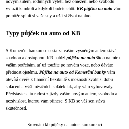
novým autem, rodinných výletů bez omezení nebo svobodu
vyrazit kamkoli a kdykoli budete chtít.
KB půjčka na auto
vám
pomůže splnit si vaše sny a užít si život naplno.
Typy půjček na auto od KB
S Komerční bankou se cesta za vaším vysněným autem stává
snadnou a dostupnou. KB nabízí
půjčku na auto
šitou na míru
vašim potřebám, ať už toužíte po novém voze, nebo dáváte
přednost ojetému.
Půjčka na auto od Komerční banky
vám
otevírá dveře k finanční flexibilitě s možností zvolit si dobu
splácení a výši měsíčních splátek tak, aby vám vyhovovaly.
Představte si tu radost z jízdy vaším novým autem, svobodu a
nezávislost, kterou vám přinese. S KB se váš sen stává
skutečností.
Srovnání kb půjčky na auto s konkurencí