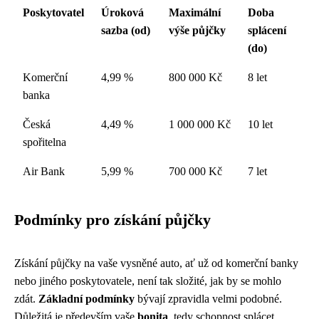
Poskytovatel
Úroková
Maximální
Doba
sazba (od)
výše půjčky
splácení
(do)
Komerční
4,99 %
800 000 Kč
8 let
banka
Česká
4,49 %
1 000 000 Kč
10 let
spořitelna
Air Bank
5,99 %
700 000 Kč
7 let
Podmínky pro získání půjčky
Získání půjčky na vaše vysněné auto, ať už od komerční banky
nebo jiného poskytovatele, není tak složité, jak by se mohlo
zdát.
Základní podmínky
bývají zpravidla velmi podobné.
Důležitá je především vaše
bonita
, tedy schopnost splácet.