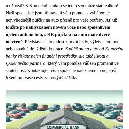
možnosti? S Komerční bankou se tento sen může stát realitou!
Naši specialisté jsou připraveni vám pomoci s výběrem té
nejvýhodnější půjčky na auto přesně pro vaše potřeby.
Ať už
toužíte po nablýskaném novém voze nebo spolehlivém
ojetém automobilu, s KB půjčkou na auto máte dveře
otevřené
. Představte si tu radost z první jízdy, výlety s rodinou
nebo snadné dojíždění do práce.
S půjčkou na auto od Komerční
banky získáte nejen finanční prostředky, ale také jistotu a
spolehlivého partnera
, který vám pomůže váš sen proměnit ve
skutečnost. Kontaktujte nás a společně nalezneme to nejlepší
řešení pro vaše cesty za novými zážitky.