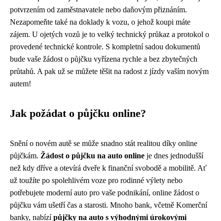
potvrzením od zaměstnavatele nebo daňovým přiznáním.
Nezapomeňte také na doklady k vozu, o jehož koupi máte
zájem. U ojetých vozů je to velký technický průkaz a protokol o
provedené technické kontrole. S kompletní sadou dokumentů
bude vaše žádost o půjčku vyřízena rychle a bez zbytečných
průtahů. A pak už se můžete těšit na radost z jízdy vaším novým
autem!
Jak požádat o půjčku online?
Snění o novém autě se může snadno stát realitou díky online
půjčkám.
Žádost o půjčku na auto online
je dnes jednodušší
než kdy dříve a otevírá dveře k finanční svobodě a mobilitě. Ať
už toužíte po spolehlivém voze pro rodinné výlety nebo
potřebujete moderní auto pro vaše podnikání, online žádost o
půjčku vám ušetří čas a starosti. Mnoho bank, včetně Komerční
banky, nabízí
půjčky na auto s výhodnými úrokovými