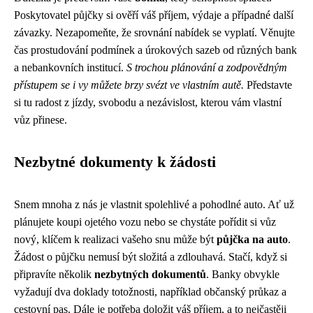
Poskytovatel půjčky si ověří váš příjem, výdaje a případné další
závazky. Nezapomeňte, že srovnání nabídek se vyplatí. Věnujte
čas prostudování podmínek a úrokových sazeb od různých bank
a nebankovních institucí.
S trochou plánování a zodpovědným
přístupem se i vy můžete brzy svézt ve vlastním autě.
Představte
si tu radost z jízdy, svobodu a nezávislost, kterou vám vlastní
vůz přinese.
Nezbytné dokumenty k žádosti
Snem mnoha z nás je vlastnit spolehlivé a pohodlné auto. Ať už
plánujete koupi ojetého vozu nebo se chystáte pořídit si vůz
nový, klíčem k realizaci vašeho snu může být
půjčka na auto
.
Žádost o půjčku nemusí být složitá a zdlouhavá. Stačí, když si
připravíte několik
nezbytných dokumentů
. Banky obvykle
vyžadují dva doklady totožnosti, například občanský průkaz a
cestovní pas. Dále je potřeba doložit váš příjem, a to nejčastěji