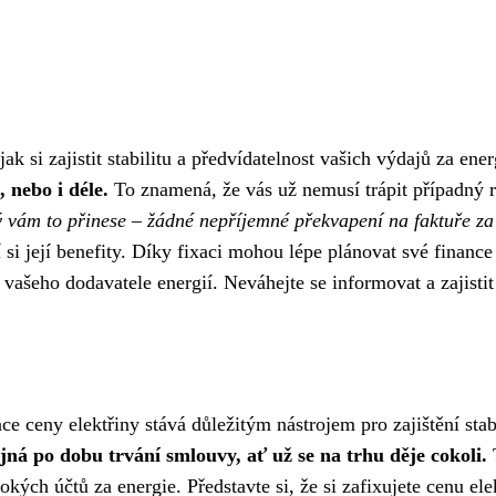
k si zajistit stabilitu a předvídatelnost vašich výdajů za ene
 nebo i déle.
To znamená, že vás už nemusí trápit případný růs
rý vám to přinese – žádné nepříjemné překvapení na faktuře za el
jí si její benefity. Díky fixaci mohou lépe plánovat své fina
vašeho dodavatele energií. Neváhejte se informovat a zajistit si
ce ceny elektřiny stává důležitým nástrojem pro zajištění stab
ejná po dobu trvání smlouvy, ať už se na trhu děje cokoli.
T
ch účtů za energie. Představte si, že si zafixujete cenu ele