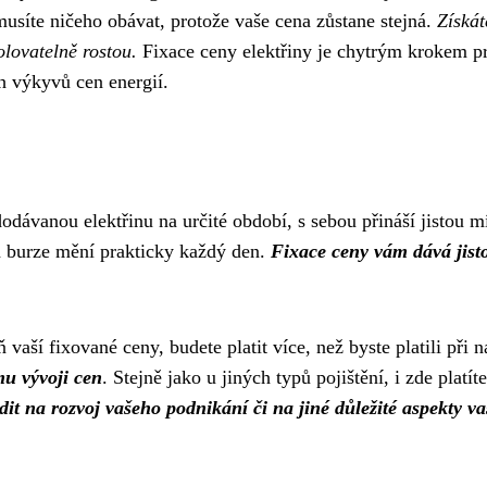
usíte ničeho obávat, protože vaše cena zůstane stejná.
Získát
olovatelně rostou.
Fixace ceny elektřiny je chytrým krokem pro
ch výkyvů cen energií.
dávanou elektřinu na určité období, s sebou přináší jistou mír
a burze mění prakticky každý den.
Fixace ceny vám dává jist
vaší fixované ceny, budete platit více, než byste platili při
mu vývoji cen
. Stejně jako u jiných typů pojištění, i zde platí
it na rozvoj vašeho podnikání či na jiné důležité aspekty va