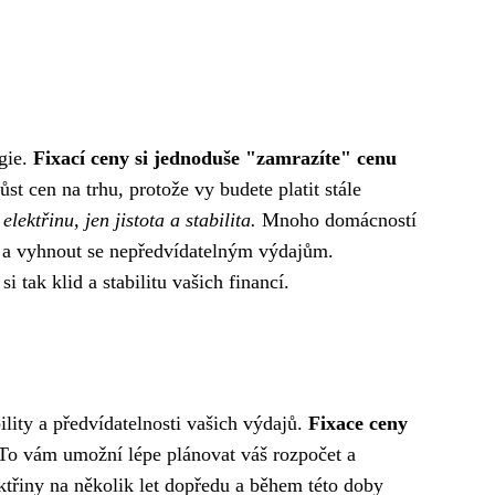
rgie.
Fixací ceny si jednoduše "zamrazíte" cenu
t cen na trhu, protože vy budete platit stále
ektřinu, jen jistota a stabilita.
Mnoho domácností
nce a vyhnout se nepředvídatelným výdajům.
 tak klid a stabilitu vašich financí.
ility a předvídatelnosti vašich výdajů.
Fixace ceny
o vám umožní lépe plánovat váš rozpočet a
ktřiny na několik let dopředu a během této doby