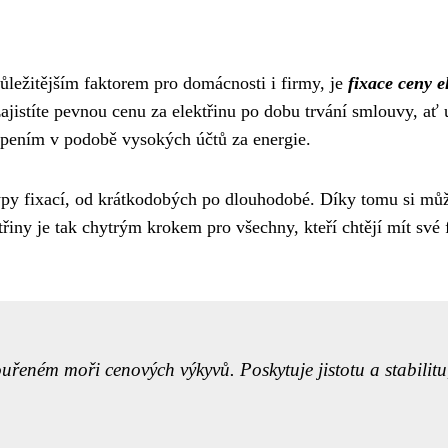
důležitějším faktorem pro domácnosti i firmy, je
fixace ceny e
 zajistíte pevnou cenu za elektřinu po dobu trvání smlouvy, ať
pením v podobě vysokých účtů za energie.
 typy fixací, od krátkodobých po dlouhodobé. Díky tomu si můž
ny je tak chytrým krokem pro všechny, kteří chtějí mít své fin
uřeném moři cenových výkyvů. Poskytuje jistotu a stabilitu, i