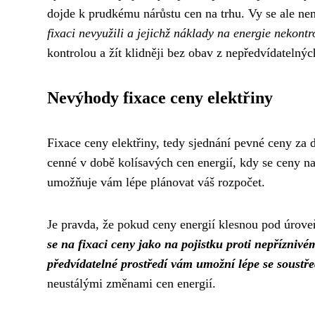
dojde k prudkému nárůstu cen na trhu. Vy se ale nem
fixaci nevyužili a jejichž náklady na energie nekontr
kontrolou a žít klidněji bez obav z nepředvídatelný
Nevýhody fixace ceny elektřiny
Fixace ceny elektřiny, tedy sjednání pevné ceny za do
cenné v době kolísavých cen energií, kdy se ceny n
umožňuje vám lépe plánovat váš rozpočet.
Je pravda, že pokud ceny energií klesnou pod úroveň 
se na fixaci ceny jako na pojistku proti nepříznivé
předvídatelné prostředí vám umožní lépe se soustřed
neustálými změnami cen energií.