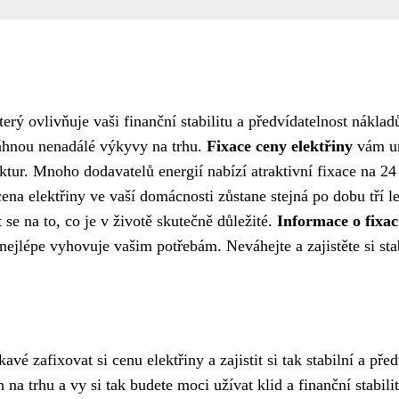
erý ovlivňuje vaši finanční stabilitu a předvídatelnost náklad
asáhnou nenadálé výkyvy na trhu.
Fixace ceny elektřiny
vám um
r. Mnoho dodavatelů energií nabízí atraktivní fixace na 24 
cena elektřiny ve vaší domácnosti zůstane stejná po dobu tří let
se na to, co je v životě skutečně důležité.
Informace o fixac
nejlépe vyhovuje vašim potřebám. Neváhejte a zajistěte si stab
vé zafixovat si cenu elektřiny a zajistit si tak stabilní a př
na trhu a vy si tak budete moci užívat klid a finanční stabilit