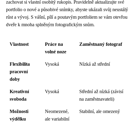
zachovat si vlastní osobitý rukopis. Pravidelně aktualizujte své
portfolio o nové a působivé snímky, abyste ukázali svůj neustálý
růst a vývoj. S vášní, pílí a poutavým portfoliem se vám otevřou
dveře k mnoha splněným fotografickým snům.
Vlastnost
Práce na
Zaměstnaný fotograf
volné noze
Flexibilita
Vysoká
Nízká až střední
pracovní
doby
Kreativní
Vysoká
Střední až nízká (závisí
svoboda
na zaměstnavateli)
Možnosti
Neomezené,
Stabilní, ale omezený
výdělku
ale variabilní