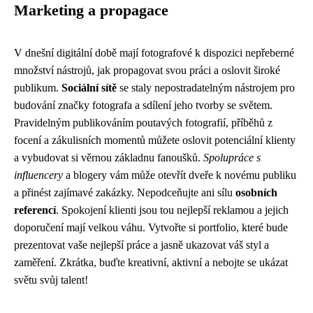
Marketing a propagace
V dnešní digitální době mají fotografové k dispozici nepřeberné
množství nástrojů, jak propagovat svou práci a oslovit široké
publikum.
Sociální sítě
se staly nepostradatelným nástrojem pro
budování značky fotografa a sdílení jeho tvorby se světem.
Pravidelným publikováním poutavých fotografií, příběhů z
focení a zákulisních momentů můžete oslovit potenciální klienty
a vybudovat si věrnou základnu fanoušků.
Spolupráce s
influencery
a blogery vám může otevřít dveře k novému publiku
a přinést zajímavé zakázky. Nepodceňujte ani sílu
osobních
referencí
. Spokojení klienti jsou tou nejlepší reklamou a jejich
doporučení mají velkou váhu. Vytvořte si portfolio, které bude
prezentovat vaše nejlepší práce a jasně ukazovat váš styl a
zaměření. Zkrátka, buďte kreativní, aktivní a nebojte se ukázat
světu svůj talent!