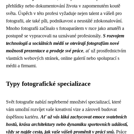
přehlídky nebo dokumentování života v zapomenutém koutě
světa. Úspěch v této profesi vyžaduje nejen talent a vášeň pro
fotografii, ale také píli, podnikavost a neustálé zdokonalování.
Mnoho fotografů začínalo s fotoaparátem v ruce jako amatéři a
postupně se vypracovali na uznávané profesionály.
S rozvojem
technologií a sociálních médií se otevírají fotografům nové
možnosti prezentace a prodeje své práce
, ať už prostřednictvím
vlastních webových stránek, online galerií nebo spoluprací s
médii a firmami.
Typy fotografické specializace
Svět fotografie nabízí nepřeberné množství specializací, které
vám umožní rozvíjet vaše kreativní vize a zároveň budovat
úspěšnou kariéru.
Ať už vás láká zachycovat emoce svatebních
hostů, krásu architektury nebo dynamiku sportovních událostí,
vždy se najde cesta, jak vaše vášeň proměnit v práci snů.
Práce