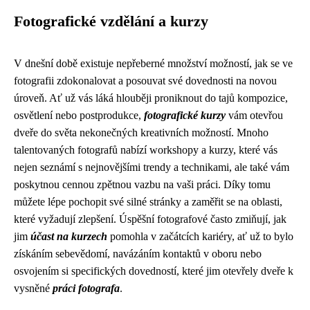
Fotografické vzdělání a kurzy
V dnešní době existuje nepřeberné množství možností, jak se ve
fotografii zdokonalovat a posouvat své dovednosti na novou
úroveň. Ať už vás láká hlouběji proniknout do tajů kompozice,
osvětlení nebo postprodukce,
fotografické kurzy
vám otevřou
dveře do světa nekonečných kreativních možností. Mnoho
talentovaných fotografů nabízí workshopy a kurzy, které vás
nejen seznámí s nejnovějšími trendy a technikami, ale také vám
poskytnou cennou zpětnou vazbu na vaši práci. Díky tomu
můžete lépe pochopit své silné stránky a zaměřit se na oblasti,
které vyžadují zlepšení. Úspěšní fotografové často zmiňují, jak
jim
účast na kurzech
pomohla v začátcích kariéry, ať už to bylo
získáním sebevědomí, navázáním kontaktů v oboru nebo
osvojením si specifických dovedností, které jim otevřely dveře k
vysněné
práci fotografa
.