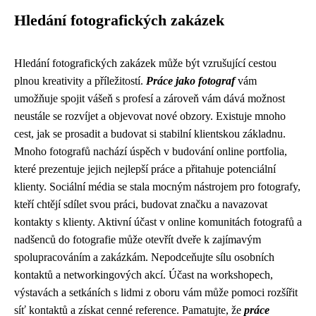
Hledání fotografických zakázek
Hledání fotografických zakázek může být vzrušující cestou
plnou kreativity a příležitostí.
Práce jako fotograf
vám
umožňuje spojit vášeň s profesí a zároveň vám dává možnost
neustále se rozvíjet a objevovat nové obzory. Existuje mnoho
cest, jak se prosadit a budovat si stabilní klientskou základnu.
Mnoho fotografů nachází úspěch v budování online portfolia,
které prezentuje jejich nejlepší práce a přitahuje potenciální
klienty. Sociální média se stala mocným nástrojem pro fotografy,
kteří chtějí sdílet svou práci, budovat značku a navazovat
kontakty s klienty. Aktivní účast v online komunitách fotografů a
nadšenců do fotografie může otevřít dveře k zajímavým
spolupracováním a zakázkám. Nepodceňujte sílu osobních
kontaktů a networkingových akcí. Účast na workshopech,
výstavách a setkáních s lidmi z oboru vám může pomoci rozšířit
síť kontaktů a získat cenné reference. Pamatujte, že
práce