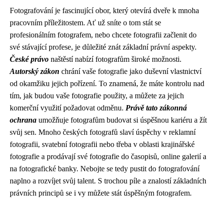
Fotografování je fascinující obor, který otevírá dveře k mnoha
pracovním příležitostem. Ať už sníte o tom stát se
profesionálním fotografem, nebo chcete fotografii začlenit do
své stávající profese, je důležité znát základní právní aspekty.
České právo
naštěstí nabízí fotografům široké možnosti.
Autorský zákon
chrání vaše fotografie jako duševní vlastnictví
od okamžiku jejich pořízení. To znamená, že máte kontrolu nad
tím, jak budou vaše fotografie použity, a můžete za jejich
komerční využití požadovat odměnu.
Právě tato zákonná
ochrana
umožňuje fotografům budovat si úspěšnou kariéru a žít
svůj sen. Mnoho českých fotografů slaví úspěchy v reklamní
fotografii, svatební fotografii nebo třeba v oblasti krajinářské
fotografie a prodávají své fotografie do časopisů, online galerií a
na fotografické banky. Nebojte se tedy pustit do fotografování
naplno a rozvíjet svůj talent. S trochou píle a znalostí základních
právních principů se i vy můžete stát úspěšným fotografem.