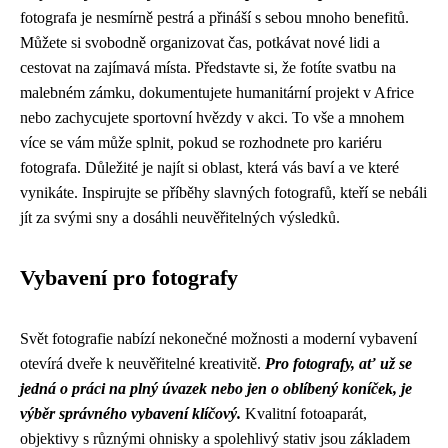
fotografa je nesmírně pestrá a přináší s sebou mnoho benefitů.
Můžete si svobodně organizovat čas, potkávat nové lidi a
cestovat na zajímavá místa. Představte si, že fotíte svatbu na
malebném zámku, dokumentujete humanitární projekt v Africe
nebo zachycujete sportovní hvězdy v akci. To vše a mnohem
více se vám může splnit, pokud se rozhodnete pro kariéru
fotografa. Důležité je najít si oblast, která vás baví a ve které
vynikáte. Inspirujte se příběhy slavných fotografů, kteří se nebáli
jít za svými sny a dosáhli neuvěřitelných výsledků.
Vybavení pro fotografy
Svět fotografie nabízí nekonečné možnosti a moderní vybavení
otevírá dveře k neuvěřitelné kreativitě.
Pro fotografy, ať už se
jedná o práci na plný úvazek nebo jen o oblíbený koníček, je
výběr správného vybavení klíčový.
Kvalitní fotoaparát,
objektivy s různými ohnisky a spolehlivý stativ jsou základem