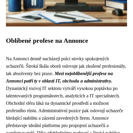
Oblíbené profese na Annonce
Na Annonci denně nacházejí práci stovky spokojených
uchazečů. Široká škála oborů oslovuje jak zkušené profesionály,
tak absolventy bez praxe.
Mezi nejoblíbenější profese na
Annonci patří ty v oblasti IT, obchodu a administrativy.
Dynamický rozvoj IT sektoru vytváří vysokou poptávku po
talentovaných programátorech, analyticích a IT specialistech.
Obchodní sféra láká na dynamické prostředí a možnost
profesního růstu. Administrativní pozice pak oslovují uchazeče
hledající stabilitu a zázemí zavedených firem. Annonce
představuje ideální platformu pro propojení uchazečů a
zaměstnavatelů. Díky přehlednému rozhraní a široké nabídce