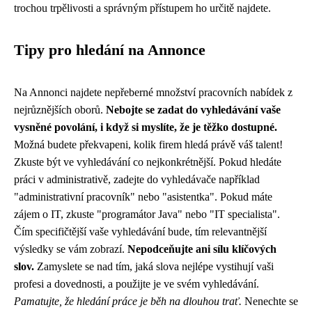
trochou trpělivosti a správným přístupem ho určitě najdete.
Tipy pro hledání na Annonce
Na Annonci najdete nepřeberné množství pracovních nabídek z
nejrůznějších oborů.
Nebojte se zadat do vyhledávání vaše
vysněné povolání, i když si myslíte, že je těžko dostupné.
Možná budete překvapeni, kolik firem hledá právě váš talent!
Zkuste být ve vyhledávání co nejkonkrétnější. Pokud hledáte
práci v administrativě, zadejte do vyhledávače například
"administrativní pracovník" nebo "asistentka". Pokud máte
zájem o IT, zkuste "programátor Java" nebo "IT specialista".
Čím specifičtější vaše vyhledávání bude, tím relevantnější
výsledky se vám zobrazí.
Nepodceňujte ani sílu klíčových
slov.
Zamyslete se nad tím, jaká slova nejlépe vystihují vaši
profesi a dovednosti, a použijte je ve svém vyhledávání.
Pamatujte, že hledání práce je běh na dlouhou trať.
Nenechte se