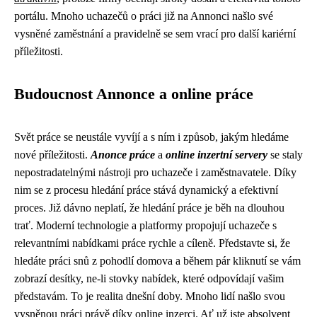
portálu. Mnoho uchazečů o práci již na Annonci našlo své
vysněné zaměstnání a pravidelně se sem vrací pro další kariérní
příležitosti.
Budoucnost Annonce a online práce
Svět práce se neustále vyvíjí a s ním i způsob, jakým hledáme
nové příležitosti.
Anonce práce
a
online inzertní servery
se staly
nepostradatelnými nástroji pro uchazeče i zaměstnavatele. Díky
nim se z procesu hledání práce stává dynamický a efektivní
proces. Již dávno neplatí, že hledání práce je běh na dlouhou
trať. Moderní technologie a platformy propojují uchazeče s
relevantními nabídkami práce rychle a cíleně. Představte si, že
hledáte práci snů z pohodlí domova a během pár kliknutí se vám
zobrazí desítky, ne-li stovky nabídek, které odpovídají vašim
představám. To je realita dnešní doby. Mnoho lidí našlo svou
vysněnou práci právě díky online inzerci. Ať už jste absolvent