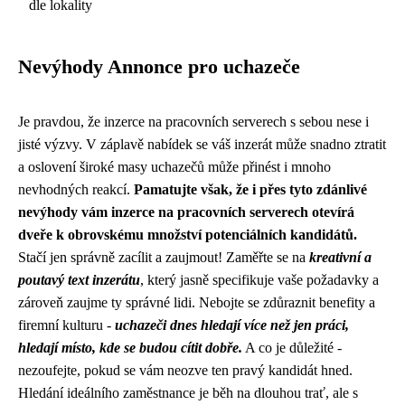
dle lokality
Nevýhody Annonce pro uchazeče
Je pravdou, že inzerce na pracovních serverech s sebou nese i
jisté výzvy. V záplavě nabídek se váš inzerát může snadno ztratit
a oslovení široké masy uchazečů může přinést i mnoho
nevhodných reakcí.
Pamatujte však, že i přes tyto zdánlivé
nevýhody vám inzerce na pracovních serverech otevírá
dveře k obrovskému množství potenciálních kandidátů.
Stačí jen správně zacílit a zaujmout! Zaměřte se na
kreativní a
poutavý text inzerátu
, který jasně specifikuje vaše požadavky a
zároveň zaujme ty správné lidi. Nebojte se zdůraznit benefity a
firemní kulturu -
uchazeči dnes hledají více než jen práci,
hledají místo, kde se budou cítit dobře.
A co je důležité -
nezoufejte, pokud se vám neozve ten pravý kandidát hned.
Hledání ideálního zaměstnance je běh na dlouhou trať, ale s