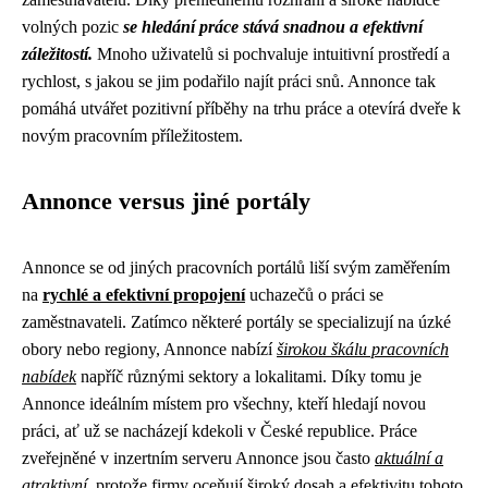
volných pozic
se hledání práce stává snadnou a efektivní
záležitostí.
Mnoho uživatelů si pochvaluje intuitivní prostředí a
rychlost, s jakou se jim podařilo najít práci snů. Annonce tak
pomáhá utvářet pozitivní příběhy na trhu práce a otevírá dveře k
novým pracovním příležitostem.
Annonce versus jiné portály
Annonce se od jiných pracovních portálů liší svým zaměřením
na
rychlé a efektivní propojení
uchazečů o práci se
zaměstnavateli. Zatímco některé portály se specializují na úzké
obory nebo regiony, Annonce nabízí
širokou škálu pracovních
nabídek
napříč různými sektory a lokalitami. Díky tomu je
Annonce ideálním místem pro všechny, kteří hledají novou
práci, ať už se nacházejí kdekoli v České republice. Práce
zveřejněné v inzertním serveru Annonce jsou často
aktuální a
atraktivní
, protože firmy oceňují široký dosah a efektivitu tohoto