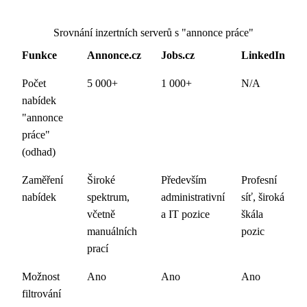
Srovnání inzertních serverů s "annonce práce"
Funkce
Annonce.cz
Jobs.cz
LinkedIn
Počet
5 000+
1 000+
N/A
nabídek
"annonce
práce"
(odhad)
Zaměření
Široké
Především
Profesní
nabídek
spektrum,
administrativní
síť, široká
včetně
a IT pozice
škála
manuálních
pozic
prací
Možnost
Ano
Ano
Ano
filtrování