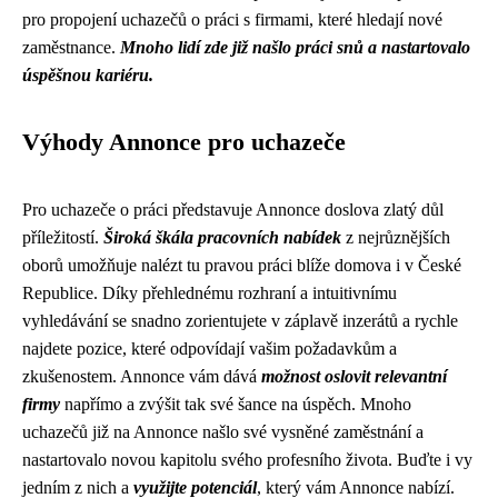
pro propojení uchazečů o práci s firmami, které hledají nové
zaměstnance.
Mnoho lidí zde již našlo práci snů a nastartovalo
úspěšnou kariéru.
Výhody Annonce pro uchazeče
Pro uchazeče o práci představuje Annonce doslova zlatý důl
příležitostí.
Široká škála pracovních nabídek
z nejrůznějších
oborů umožňuje nalézt tu pravou práci blíže domova i v České
Republice. Díky přehlednému rozhraní a intuitivnímu
vyhledávání se snadno zorientujete v záplavě inzerátů a rychle
najdete pozice, které odpovídají vašim požadavkům a
zkušenostem. Annonce vám dává
možnost oslovit relevantní
firmy
napřímo a zvýšit tak své šance na úspěch. Mnoho
uchazečů již na Annonce našlo své vysněné zaměstnání a
nastartovalo novou kapitolu svého profesního života. Buďte i vy
jedním z nich a
využijte potenciál
, který vám Annonce nabízí.