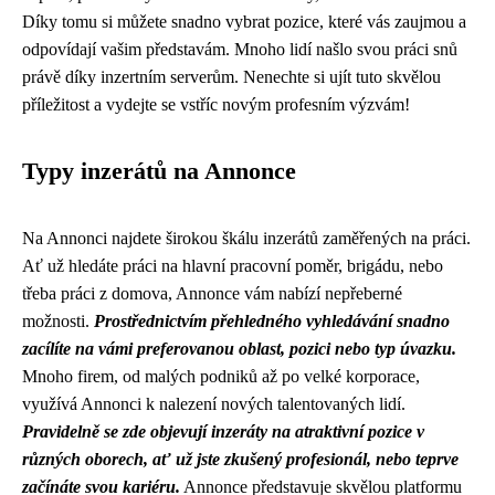
Díky tomu si můžete snadno vybrat pozice, které vás zaujmou a
odpovídají vašim představám. Mnoho lidí našlo svou práci snů
právě díky inzertním serverům. Nenechte si ujít tuto skvělou
příležitost a vydejte se vstříc novým profesním výzvám!
Typy inzerátů na Annonce
Na Annonci najdete širokou škálu inzerátů zaměřených na práci.
Ať už hledáte práci na hlavní pracovní poměr, brigádu, nebo
třeba práci z domova, Annonce vám nabízí nepřeberné
možnosti.
Prostřednictvím přehledného vyhledávání snadno
zacílíte na vámi preferovanou oblast, pozici nebo typ úvazku.
Mnoho firem, od malých podniků až po velké korporace,
využívá Annonci k nalezení nových talentovaných lidí.
Pravidelně se zde objevují inzeráty na atraktivní pozice v
různých oborech, ať už jste zkušený profesionál, nebo teprve
začínáte svou kariéru.
Annonce představuje skvělou platformu