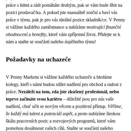
práce s lidmi a rádi pomáháte druhým, pak se vám bude líbit na
pozici prodavač/ka. A pokud jste manuálně zruční a baví vás
práce v týmu, pak je pro vás ideální pozice skladník/ce. V Penny
si vážíme každého zaměstnance a nabízíme
motivující finanční
ohodnocení
a
benefity
, které vám zpříjemní život. Přidejte se k
nám a staňte se součástí našeho úspěšného týmu!
Požadavky na uchazeče
V Penny Marketu si vážíme každého uchazeče a hledáme
kolegy, kteří s námi budou sdílet nadšení pro obchod a radost z
práce.
Nezáleží na tom, zda jste zkušený profesionál, nebo
teprve začínáte svou kariéru
– důležité jsou pro nás vaše
nadšení, chuť učit se novým věcem a pozitivní přístup.
Věříme,
že každý má talent a potenciál uspět
, a proto nabízíme širokou
škálu pracovních pozic a rozvojových programů, které vám
pomohou dosáhnout vašich cílů. Staňte se součástí našeho