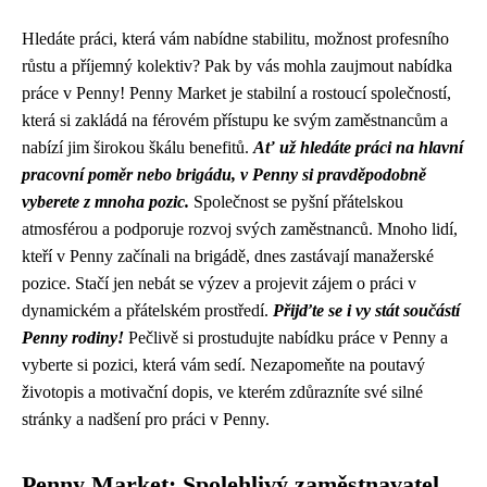
Hledáte práci, která vám nabídne stabilitu, možnost profesního
růstu a příjemný kolektiv? Pak by vás mohla zaujmout nabídka
práce v Penny! Penny Market je stabilní a rostoucí společností,
která si zakládá na férovém přístupu ke svým zaměstnancům a
nabízí jim širokou škálu benefitů.
Ať už hledáte práci na hlavní
pracovní poměr nebo brigádu, v Penny si pravděpodobně
vyberete z mnoha pozic.
Společnost se pyšní přátelskou
atmosférou a podporuje rozvoj svých zaměstnanců. Mnoho lidí,
kteří v Penny začínali na brigádě, dnes zastávají manažerské
pozice. Stačí jen nebát se výzev a projevit zájem o práci v
dynamickém a přátelském prostředí.
Přijďte se i vy stát součástí
Penny rodiny!
Pečlivě si prostudujte nabídku práce v Penny a
vyberte si pozici, která vám sedí. Nezapomeňte na poutavý
životopis a motivační dopis, ve kterém zdůrazníte své silné
stránky a nadšení pro práci v Penny.
Penny Market: Spolehlivý zaměstnavatel