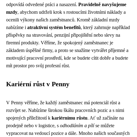
odpovídá odvedené práci a nasazení.
Pravidelně navyšujeme
mzdy
, abychom udrželi krok s rostoucími životními náklady a
ocenili výkony našich zaměstnanců. Kromě základní mzdy
nabízíme i
atraktivní systém benefitů
, který zahrnuje například
příspěvky na stravování, penzijní připojištění nebo slevy na
firemní produkty. Věříme, že spokojený zaměstnanec je
základem úspěšné firmy, a proto se snažíme vytvářet příjemné a
motivující pracovní prostředí, kde se budete cítit dobře a budete
mít prostor pro svůj profesní růst.
Kariérní růst v Penny
V Penny věříme, že každý zaměstnanec má potenciál růst a
rozvíjet se. Nabízíme širokou škálu pracovních pozic a s nimi
spojených příležitostí k
kariérnímu růstu
. Ať už začínáte na
prodejně nebo v logistice, s
odhodláním a pílí
se můžete
vypracovat na vedoucí pozice a dále. Mnoho našich současných