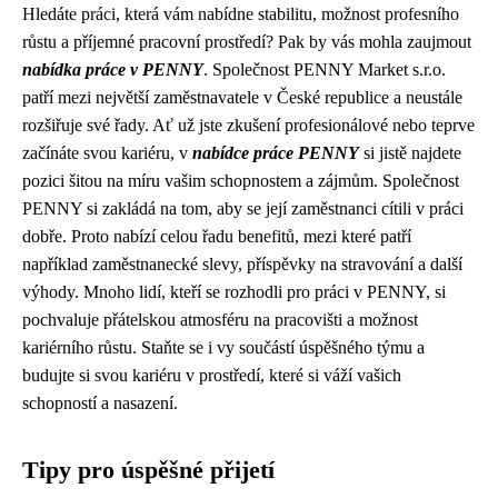
Hledáte práci, která vám nabídne stabilitu, možnost profesního
růstu a příjemné pracovní prostředí? Pak by vás mohla zaujmout
nabídka práce v PENNY
. Společnost PENNY Market s.r.o.
patří mezi největší zaměstnavatele v České republice a neustále
rozšiřuje své řady. Ať už jste zkušení profesionálové nebo teprve
začínáte svou kariéru, v
nabídce práce PENNY
si jistě najdete
pozici šitou na míru vašim schopnostem a zájmům. Společnost
PENNY si zakládá na tom, aby se její zaměstnanci cítili v práci
dobře. Proto nabízí celou řadu benefitů, mezi které patří
například zaměstnanecké slevy, příspěvky na stravování a další
výhody. Mnoho lidí, kteří se rozhodli pro práci v PENNY, si
pochvaluje přátelskou atmosféru na pracovišti a možnost
kariérního růstu. Staňte se i vy součástí úspěšného týmu a
budujte si svou kariéru v prostředí, které si váží vašich
schopností a nasazení.
Tipy pro úspěšné přijetí