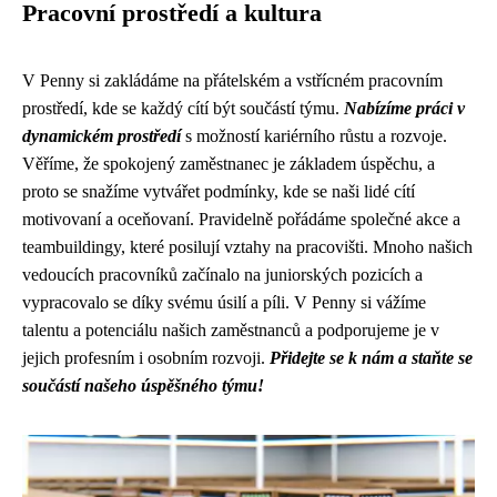
Pracovní prostředí a kultura
V Penny si zakládáme na přátelském a vstřícném pracovním
prostředí, kde se každý cítí být součástí týmu.
Nabízíme práci v
dynamickém prostředí
s možností kariérního růstu a rozvoje.
Věříme, že spokojený zaměstnanec je základem úspěchu, a
proto se snažíme vytvářet podmínky, kde se naši lidé cítí
motivovaní a oceňovaní. Pravidelně pořádáme společné akce a
teambuildingy, které posilují vztahy na pracovišti. Mnoho našich
vedoucích pracovníků začínalo na juniorských pozicích a
vypracovalo se díky svému úsilí a píli. V Penny si vážíme
talentu a potenciálu našich zaměstnanců a podporujeme je v
jejich profesním i osobním rozvoji.
Přidejte se k nám a staňte se
součástí našeho úspěšného týmu!