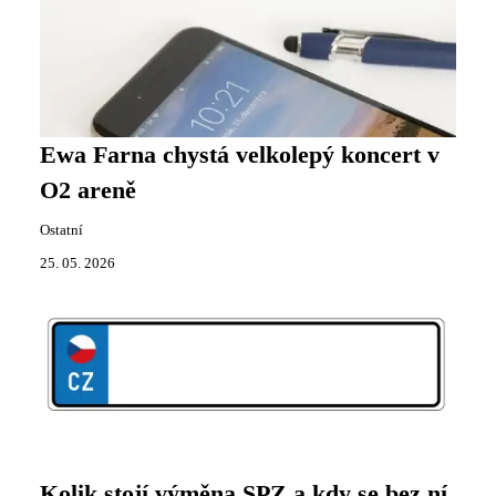
Ewa Farna chystá velkolepý koncert v
O2 areně
Ostatní
25. 05. 2026
Kolik stojí výměna SPZ a kdy se bez ní