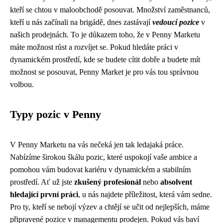
kteří se chtou v maloobchodě posouvat. Množství zaměstnanců,
kteří u nás začínali na brigádě, dnes zastávají
vedoucí pozice
v
našich prodejnách. To je důkazem toho, že v Penny Marketu
máte možnost růst a rozvíjet se. Pokud hledáte práci v
dynamickém prostředí, kde se budete cítit dobře a budete mít
možnost se posouvat, Penny Market je pro vás tou správnou
volbou.
Typy pozic v Penny
V Penny Marketu na vás nečeká jen tak ledajaká práce.
Nabízíme širokou škálu pozic, které uspokojí vaše ambice a
pomohou vám budovat kariéru v dynamickém a stabilním
prostředí. Ať už jste
zkušený profesionál
nebo
absolvent
hledající první práci
, u nás najdete příležitost, která vám sedne.
Pro ty, kteří se nebojí výzev a chtějí se učit od nejlepších, máme
připravené pozice v managementu prodejen. Pokud vás baví