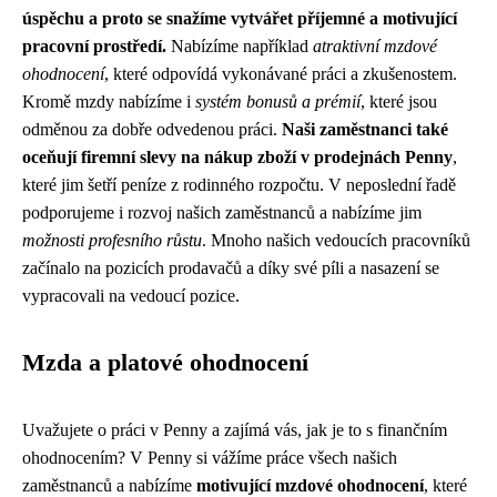
úspěchu a proto se snažíme vytvářet příjemné a motivující
pracovní prostředí.
Nabízíme například
atraktivní mzdové
ohodnocení
, které odpovídá vykonávané práci a zkušenostem.
Kromě mzdy nabízíme i
systém bonusů a prémií
, které jsou
odměnou za dobře odvedenou práci.
Naši zaměstnanci také
oceňují firemní slevy na nákup zboží v prodejnách Penny
,
které jim šetří peníze z rodinného rozpočtu. V neposlední řadě
podporujeme i rozvoj našich zaměstnanců a nabízíme jim
možnosti profesního růstu
. Mnoho našich vedoucích pracovníků
začínalo na pozicích prodavačů a díky své píli a nasazení se
vypracovali na vedoucí pozice.
Mzda a platové ohodnocení
Uvažujete o práci v Penny a zajímá vás, jak je to s finančním
ohodnocením? V Penny si vážíme práce všech našich
zaměstnanců a nabízíme
motivující mzdové ohodnocení
, které