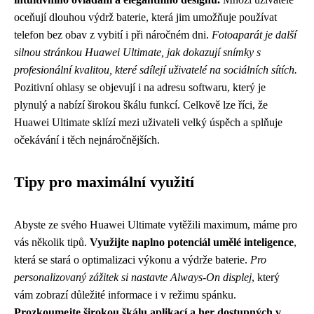
oceňují dlouhou výdrž baterie, která jim umožňuje používat
telefon bez obav z vybití i při náročném dni.
Fotoaparát je další
silnou stránkou Huawei Ultimate, jak dokazují snímky s
profesionální kvalitou, které sdílejí uživatelé na sociálních sítích.
Pozitivní ohlasy se objevují i na adresu softwaru, který je
plynulý a nabízí širokou škálu funkcí. Celkově lze říci, že
Huawei Ultimate sklízí mezi uživateli velký úspěch a splňuje
očekávání i těch nejnáročnějších.
Tipy pro maximální využití
Abyste ze svého Huawei Ultimate vytěžili maximum, máme pro
vás několik tipů.
Využijte naplno potenciál umělé inteligence
,
která se stará o optimalizaci výkonu a výdrže baterie.
Pro
personalizovaný zážitek si nastavte Always-On displej
, který
vám zobrazí důležité informace i v režimu spánku.
Prozkoumejte širokou škálu aplikací a her dostupných v