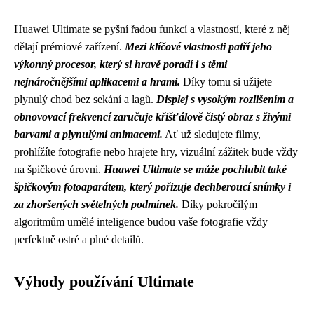
Huawei Ultimate se pyšní řadou funkcí a vlastností, které z něj
dělají prémiové zařízení.
Mezi klíčové vlastnosti patří jeho
výkonný procesor, který si hravě poradí i s těmi
nejnáročnějšími aplikacemi a hrami.
Díky tomu si užijete
plynulý chod bez sekání a lagů.
Displej s vysokým rozlišením a
obnovovací frekvencí zaručuje křišťálově čistý obraz s živými
barvami a plynulými animacemi.
Ať už sledujete filmy,
prohlížíte fotografie nebo hrajete hry, vizuální zážitek bude vždy
na špičkové úrovni.
Huawei Ultimate se může pochlubit také
špičkovým fotoaparátem, který pořizuje dechberoucí snímky i
za zhoršených světelných podmínek.
Díky pokročilým
algoritmům umělé inteligence budou vaše fotografie vždy
perfektně ostré a plné detailů.
Výhody používání Ultimate