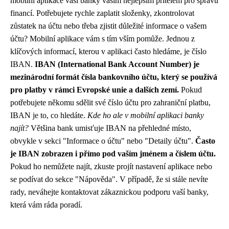
mobilní aplikace vaší banky vaším nejlepším přítelem pro správu
financí. Potřebujete rychle zaplatit složenky, zkontrolovat
zůstatek na účtu nebo třeba zjistit důležité informace o vašem
účtu? Mobilní aplikace vám s tím vším pomůže. Jednou z
klíčových informací, kterou v aplikaci často hledáme, je číslo
IBAN.
IBAN (International Bank Account Number) je
mezinárodní formát čísla bankovního účtu, který se používá
pro platby v rámci Evropské unie a dalších zemí.
Pokud
potřebujete někomu sdělit své číslo účtu pro zahraniční platbu,
IBAN je to, co hledáte.
Kde ho ale v mobilní aplikaci banky
najít?
Většina bank umisťuje IBAN na přehledné místo,
obvykle v sekci "Informace o účtu" nebo "Detaily účtu".
Často
je IBAN zobrazen i přímo pod vaším jménem a číslem účtu.
Pokud ho nemůžete najít, zkuste projít nastavení aplikace nebo
se podívat do sekce "Nápověda". V případě, že si stále nevíte
rady, neváhejte kontaktovat zákaznickou podporu vaší banky,
která vám ráda poradí.