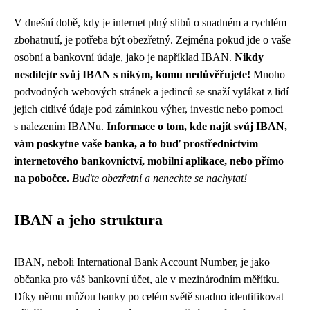
V dnešní době, kdy je internet plný slibů o snadném a rychlém
zbohatnutí, je potřeba být obezřetný. Zejména pokud jde o vaše
osobní a bankovní údaje, jako je například IBAN.
Nikdy
nesdílejte svůj IBAN s nikým, komu nedůvěřujete!
Mnoho
podvodných webových stránek a jedinců se snaží vylákat z lidí
jejich citlivé údaje pod záminkou výher, investic nebo pomoci
s nalezením IBANu.
Informace o tom, kde najít svůj IBAN,
vám poskytne vaše banka, a to buď prostřednictvím
internetového bankovnictví, mobilní aplikace, nebo přímo
na pobočce.
Buďte obezřetní a nenechte se nachytat!
IBAN a jeho struktura
IBAN, neboli International Bank Account Number, je jako
občanka pro váš bankovní účet, ale v mezinárodním měřítku.
Díky němu můžou banky po celém světě snadno identifikovat