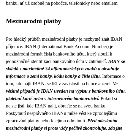
banku, ať už osobně na pobočce, telefonicky nebo emailem.
Mezinárodní platby
Pro hladký průběh mezinárodní platby je nezbytné znát IBAN
příjemce. IBAN (International Bank Account Number) je
mezinárodní formát čísla bankovního účtu, který slouží k
jednoznačné identifikaci bankovního účtu v zahraničí.
IBAN se
skládá z maximálně 34 alfanumerických znaků a obsahuje
informace o zemi banky, kódu banky a čísle účtu.
Informace o
tom, kde najít IBAN, se liší v závislosti na bance a zemi.
Ve
většině případů je IBAN uveden na výpisu z bankovního účtu,
platební kartě nebo v internetovém bankovnictví.
Pokud si
nejste jisti, kde IBAN najít, obraťte se na svou banku.
Poskytnutí nesprávného IBANu může vést ke zprodlejšímu
zpracování platby nebo k jejímu odmítnutí.
Před odesláním
mezinárodní platby si proto vždy pečlivě zkontrolujte, zda jste