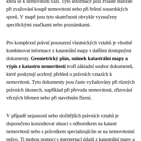
která se k nemovitosti váží. Tyto informace jsou zvláště důležité
při zvažování koupě nemovitosti nebo při řešení sousedských
sporů. V mapě jsou tyto skutečnosti obvykle vyznačeny
specifickými značkami nebo poznámkami.
Pro komplexní právní posouzení vlastnických vztahů je vhodné
kombinovat informace z katastrální mapy s dalšími dostupnými
dokumenty.
Geometrický plán, snímek katastrální mapy a
výpis z katastru nemovitostí
tvoří základní soubor dokumentů,
které poskytují ucelený přehled o právních vztazích k
nemovitosti. Tyto dokumenty jsou často vyžadovány při různých
právních úkonech, například při převodu nemovitosti, zřizování
věcných břemen nebo při stavebním řízení.
V případě nejasností nebo složitějších právních vztahů je
doporučeno konzultovat situaci s odborníkem na katastr
nemovitostí nebo s právníkem specializujícím se na nemovitostní
právo. Ti mohou pomoci s interpretací údajů z katastrální mapy a