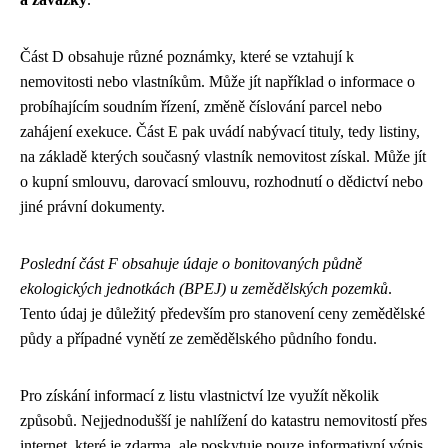
Část D obsahuje různé poznámky, které se vztahují k
nemovitosti nebo vlastníkům. Může jít například o informace o
probíhajícím soudním řízení, změně číslování parcel nebo
zahájení exekuce. Část E pak uvádí nabývací tituly, tedy listiny,
na základě kterých současný vlastník nemovitost získal. Může jít
o kupní smlouvu, darovací smlouvu, rozhodnutí o dědictví nebo
jiné právní dokumenty.
Poslední část F obsahuje údaje o bonitovaných půdně
ekologických jednotkách (BPEJ) u zemědělských pozemků
.
Tento údaj je důležitý především pro stanovení ceny zemědělské
půdy a případné vynětí ze zemědělského půdního fondu.
Pro získání informací z listu vlastnictví lze využít několik
způsobů. Nejjednodušší je nahlížení do katastru nemovitostí přes
internet, které je zdarma, ale poskytuje pouze informativní výpis.