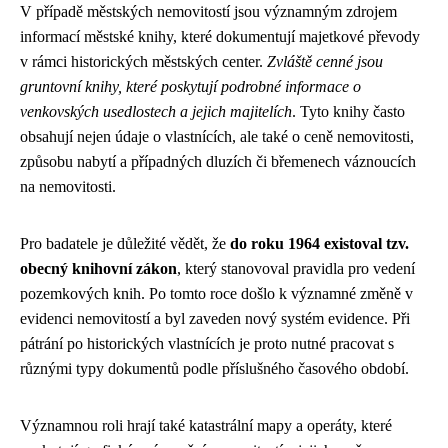
V případě městských nemovitostí jsou významným zdrojem
informací městské knihy, které dokumentují majetkové převody
v rámci historických městských center.
Zvláště cenné jsou
gruntovní knihy, které poskytují podrobné informace o
venkovských usedlostech a jejich majitelích
. Tyto knihy často
obsahují nejen údaje o vlastnících, ale také o ceně nemovitosti,
způsobu nabytí a případných dluzích či břemenech váznoucích
na nemovitosti.
Pro badatele je důležité vědět, že
do roku 1964 existoval tzv.
obecný knihovní zákon
, který stanovoval pravidla pro vedení
pozemkových knih. Po tomto roce došlo k významné změně v
evidenci nemovitostí a byl zaveden nový systém evidence. Při
pátrání po historických vlastnících je proto nutné pracovat s
různými typy dokumentů podle příslušného časového období.
Významnou roli hrají také katastrální mapy a operáty, které