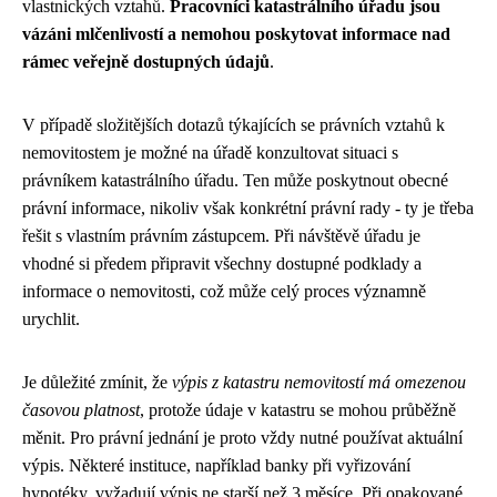
vlastnických vztahů.
Pracovníci katastrálního úřadu jsou
vázáni mlčenlivostí a nemohou poskytovat informace nad
rámec veřejně dostupných údajů
.
V případě složitějších dotazů týkajících se právních vztahů k
nemovitostem je možné na úřadě konzultovat situaci s
právníkem katastrálního úřadu. Ten může poskytnout obecné
právní informace, nikoliv však konkrétní právní rady - ty je třeba
řešit s vlastním právním zástupcem. Při návštěvě úřadu je
vhodné si předem připravit všechny dostupné podklady a
informace o nemovitosti, což může celý proces významně
urychlit.
Je důležité zmínit, že
výpis z katastru nemovitostí má omezenou
časovou platnost
, protože údaje v katastru se mohou průběžně
měnit. Pro právní jednání je proto vždy nutné používat aktuální
výpis. Některé instituce, například banky při vyřizování
hypotéky, vyžadují výpis ne starší než 3 měsíce. Při opakované