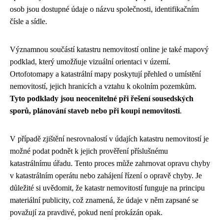
osob jsou dostupné údaje o názvu společnosti, identifikačním
čísle a sídle.
Významnou součástí katastru nemovitostí online je také mapový
podklad, který umožňuje vizuální orientaci v území.
Ortofotomapy a katastrální mapy poskytují přehled o umístění
nemovitostí, jejich hranicích a vztahu k okolním pozemkům.
Tyto podklady jsou neocenitelné při řešení sousedských
sporů, plánování staveb nebo při koupi nemovitosti
.
V případě zjištění nesrovnalostí v údajích katastru nemovitostí je
možné podat podnět k jejich prověření příslušnému
katastrálnímu úřadu. Tento proces může zahrnovat opravu chyby
v katastrálním operátu nebo zahájení řízení o opravě chyby. Je
důležité si uvědomit, že katastr nemovitostí funguje na principu
materiální publicity, což znamená, že údaje v něm zapsané se
považují za pravdivé, pokud není prokázán opak.