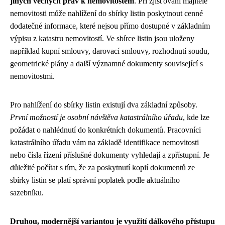
jiných věcných práv k nemovitostem
. Při zjišťování majitele
nemovitosti může nahlížení do sbírky listin poskytnout cenné
dodatečné informace, které nejsou přímo dostupné v základním
výpisu z katastru nemovitostí. Ve sbírce listin jsou uloženy
například kupní smlouvy, darovací smlouvy, rozhodnutí soudu,
geometrické plány a další významné dokumenty související s
nemovitostmi.
Pro nahlížení do sbírky listin existují dva základní způsoby.
První možností je osobní návštěva katastrálního úřadu
, kde lze
požádat o nahlédnutí do konkrétních dokumentů. Pracovníci
katastrálního úřadu vám na základě identifikace nemovitosti
nebo čísla řízení příslušné dokumenty vyhledají a zpřístupní. Je
důležité počítat s tím, že za poskytnutí kopií dokumentů ze
sbírky listin se platí správní poplatek podle aktuálního
sazebníku.
Druhou, modernější variantou je využití dálkového přístupu