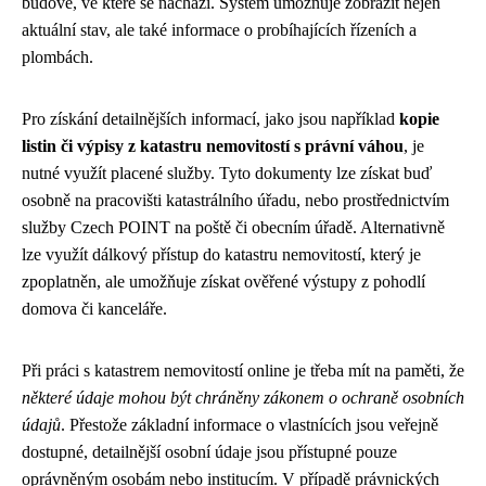
budově, ve které se nachází. Systém umožňuje zobrazit nejen
aktuální stav, ale také informace o probíhajících řízeních a
plombách.
Pro získání detailnějších informací, jako jsou například
kopie
listin či výpisy z katastru nemovitostí s právní váhou
, je
nutné využít placené služby. Tyto dokumenty lze získat buď
osobně na pracovišti katastrálního úřadu, nebo prostřednictvím
služby Czech POINT na poště či obecním úřadě. Alternativně
lze využít dálkový přístup do katastru nemovitostí, který je
zpoplatněn, ale umožňuje získat ověřené výstupy z pohodlí
domova či kanceláře.
Při práci s katastrem nemovitostí online je třeba mít na paměti, že
některé údaje mohou být chráněny zákonem o ochraně osobních
údajů
. Přestože základní informace o vlastnících jsou veřejně
dostupné, detailnější osobní údaje jsou přístupné pouze
oprávněným osobám nebo institucím. V případě právnických