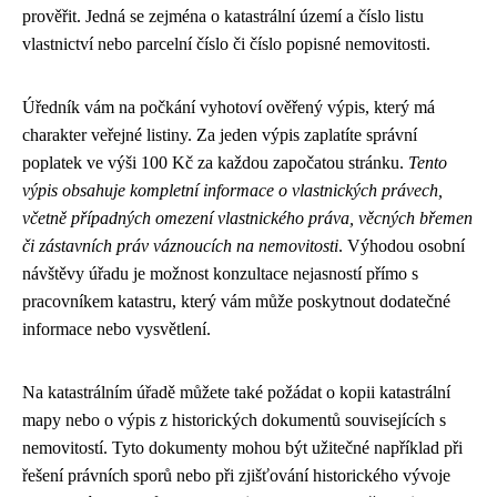
prověřit. Jedná se zejména o katastrální území a číslo listu
vlastnictví nebo parcelní číslo či číslo popisné nemovitosti.
Úředník vám na počkání vyhotoví ověřený výpis, který má
charakter veřejné listiny. Za jeden výpis zaplatíte správní
poplatek ve výši 100 Kč za každou započatou stránku.
Tento
výpis obsahuje kompletní informace o vlastnických právech,
včetně případných omezení vlastnického práva, věcných břemen
či zástavních práv váznoucích na nemovitosti
. Výhodou osobní
návštěvy úřadu je možnost konzultace nejasností přímo s
pracovníkem katastru, který vám může poskytnout dodatečné
informace nebo vysvětlení.
Na katastrálním úřadě můžete také požádat o kopii katastrální
mapy nebo o výpis z historických dokumentů souvisejících s
nemovitostí. Tyto dokumenty mohou být užitečné například při
řešení právních sporů nebo při zjišťování historického vývoje