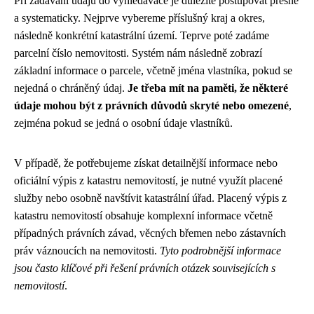
Při zadávání údajů do vyhledávače je důležité postupovat přesně
a systematicky. Nejprve vybereme příslušný kraj a okres,
následně konkrétní katastrální území. Teprve poté zadáme
parcelní číslo nemovitosti. Systém nám následně zobrazí
základní informace o parcele, včetně jména vlastníka, pokud se
nejedná o chráněný údaj.
Je třeba mít na paměti, že některé
údaje mohou být z právních důvodů skryté nebo omezené
,
zejména pokud se jedná o osobní údaje vlastníků.
V případě, že potřebujeme získat detailnější informace nebo
oficiální výpis z katastru nemovitostí, je nutné využít placené
služby nebo osobně navštívit katastrální úřad. Placený výpis z
katastru nemovitostí obsahuje komplexní informace včetně
případných právních závad, věcných břemen nebo zástavních
práv váznoucích na nemovitosti.
Tyto podrobnější informace
jsou často klíčové při řešení právních otázek souvisejících s
nemovitostí
.