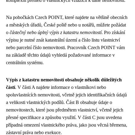
komplexní přehled o vlastnických vztazích k dané nemovitosti.
Na pobočkách Czech POINT, které najdete na většině obecních
a městských úřadů, České poště nebo u notářů, můžete požádat
o
částečný nebo úplný výpis z katastru nemovitostí
. Pro získání
výpisu je nutné znát katastrální území a číslo listu vlastnictví
nebo parcelní číslo nemovitosti. Pracovník Czech POINT vám
na základě těchto údajů vyhledá požadované informace v
centrálním systému.
Výpis z katastru nemovitostí obsahuje několik důležitých
částí
. V části A najdete informace o vlastníkovi nebo
spoluvlastnících nemovitosti, včetně jejich identifikačních údajů
a velikosti vlastnických podílů. Část B obsahuje údaje o
nemovitostech, které jsou předmětem vlastnictví, včetně jejich
přesné specifikace a způsobu využití. V části C jsou uvedena
případná omezení vlastnického práva, jako jsou věcná břemena,
zástavní práva nebo exekuce.