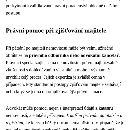
poskytnout kvalifikované právní poradenství ohledně dalšího
postupu.
Právní pomoc při zjišťování majitele
Při pátrání po majiteli nemovitosti může být velmi užitečné
obrátit se na
právního odborníka nebo advokátní kancelář
.
Právníci specializující se na nemovitostní právo mají rozsáhlé
zkušenosti s dohledáváním vlastníků a mohou významně
urychlit celý proces. Jejich expertíza je zvláště cenná v
případech, kdy standardní postupy zjišťování majitele selhávají
nebo když se jedná o komplikovanější právní situace.
Advokát může pomoci nejen s interpretací údajů z katastru
nemovitostí, ale také s
přístupem k dalším právním databázím a
registrům
, ke kterým běžný občan nemá přístup. V případě, že je
majitel nemovitosti v zahraničí nebo již nežije, právník může