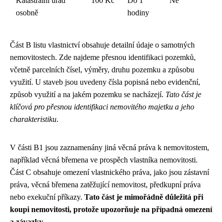
Katastrální úřad
100 Kč
Do 1
Ne
osobně
hodiny
Část B listu vlastnictví obsahuje detailní údaje o samotných
nemovitostech. Zde najdeme přesnou identifikaci pozemků,
včetně parcelních čísel, výměry, druhu pozemku a způsobu
využití. U staveb jsou uvedeny čísla popisná nebo evidenční,
způsob využití a na jakém pozemku se nacházejí.
Tato část je
klíčová pro přesnou identifikaci nemovitého majetku a jeho
charakteristiku
.
V části B1 jsou zaznamenány jiná věcná práva k nemovitostem,
například věcná břemena ve prospěch vlastníka nemovitosti.
Část C obsahuje omezení vlastnického práva, jako jsou zástavní
práva, věcná břemena zatěžující nemovitost, předkupní práva
nebo exekuční příkazy.
Tato část je mimořádně důležitá při
koupi nemovitosti, protože upozorňuje na případná omezení
a závazky
.