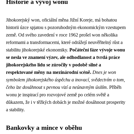
Historie a vývoj wonu
Jihokorejský won, oficiální měna Jižní Koreje, má bohatou
historii úzce spjatou s pozoruhodným ekonomickým vzestupem
země. Od svého zavedení v roce 1962 prošel won několika
reformami a transformacemi, které odrážejí neuvěřitelný růst a
stabilitu jihokorejské ekonomiky.
Počáteční fáze vývoje wonu
se nesla ve znamení výzev, ale odhodlanost a tvrdá práce
jihokorejského lidu se zúročily v podobě silné a
respektované měny na mezinárodní scéně.
Dnes je won
symbolem jihokorejského úspěchu a inovací, svědectvím o tom,
čeho lze dosáhnout s pevnou vizí a neúnavným úsilím.
Příběh
wonu je inspirací pro rozvojové země po celém světě a
důkazem, že i v těžkých dobách je možné dosáhnout prosperity
a stability.
Bankovky a mince v oběhu