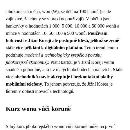
Jihokorejská měna, won (₩), se dělí na 100 chonů (je ale
zajímavé, že chony se v praxi nepoužívají). V oběhu jsou
bankovky o hodnotách 1 000, 5 000, 10 000 a 50 000 wonů a
mince v hodnotách 10, 50, 100 a 500 wonů.
Používání
hotovosti v Jižní Koreji ale postupně klesá, jelikož se země
stále více přiklání k digitálním platbám.
Tento trend jenom
podtrhuje
moderní a technologicky vyspělou povahu
jihokorejské ekonomiky.
Platit kartou je v Jižní Koreji velmi
snadné a pohodlné, a to i v malých obchodech a na trzích.
Stále
více obchodníků navíc akceptuje i bezkontaktní platby
mobilními telefony.
To jenom potvrzuje, že Jižní Korea je
lídrem v oblasti inovací a technologií.
Kurz wonu vůči koruně
Silný kurz jihokorejského wonu vůči koruně může na první