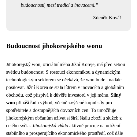
budoucností, mezi tradicí a inovacemi.
Zdeněk Kovář
Budoucnost jihokorejského wonu
Jihokorejský won, oficiální měna Jižní Koreje, má před sebou
světlou budoucnost. S rostoucí ekonomikou a dynamickým
technologickým sektorem se očekává, že won bude i nadále
posilovat. Jižní Korea se stala lídrem v inovacích a globálním
obchodu, což přispívá k důvěře investorů v její měnu.
Silný
won
přináší řadu výhod, včetně zvýšené kupní síly pro
spotřebitele a dostupnějších dovozních cen. To umožňuje
jihokorejským občanům užívat si širší škálu zboží a služeb z
celého světa.
Jihokorejská vláda
aktivně pracuje na udržení
stabilního a prosperujícího ekonomického prostředí, což dále