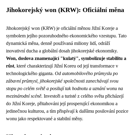
Jihokorejský won (KRW): Oficiální měna
Jihokorejský won (KRW) je oficiální měnou Jižní Koreje a
symbolem jejího pozoruhodného ekonomického vzestupu. Tato
dynamická měna, denně používaná miliony lidí, odráží
inovativní ducha a globální dosah jihokorejské ekonomiky.
Won, doslova znamenající "kulatý", symbolizuje stabilitu a
růst
, které charakterizují Jižní Koreu od její transformace v
technologického giganta.
Od automobilového průmyslu po
zábavní průmysl, jihokorejské společnosti zanechávají svou
stopu po celém světě a posilují tak hodnotu a uznání wonu na
mezinárodní scéně.
Investoři a turisté z celého světa přicházejí
do Jižní Koreje, přitahováni její prosperující ekonomikou a
jedinečnou kulturou, a tím přispívají k dalšímu posilování pozice
wonu jako respektované a stabilní měny.