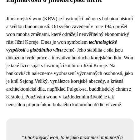
Jihokorejský won (KRW) je fascinující měnou s bohatou historií
a světlou budoucností. Od svého zavedení v roce 1945 prošel
won mnoha změnami, které odrážejí neuvěřitelný ekonomický
růst Jižní Koreje. Dnes je won symbolem
technologické
vyspělosti
a
globálního vlivu
země. Jeho stabilita a síla jsou
důkazem tvrdé práce a inovativního ducha korejského lidu. Won
je také úzce spjat s fascinující kulturou Jižní Koreje. Na
bankovkách nalezneme vyobrazení významných osobností, jako
je král Sejong Veliký, vynálezce korejské abecedy, a krásná
architektonická díla, například Pulguk-sa, buddhistický chrám z
8. století. Používání wonu v každodenním životě je tak
neustálou připomínkou bohatého kulturního dědictví země.
Jihokorejský won, to je jako most mezi minulostí a