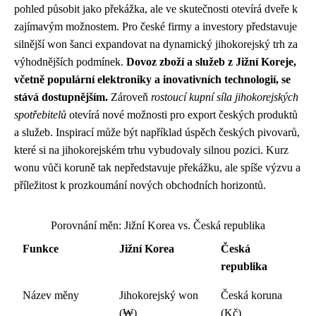
pohled působit jako překážka, ale ve skutečnosti otevírá dveře k
zajímavým možnostem. Pro české firmy a investory představuje
silnější won šanci expandovat na dynamický jihokorejský trh za
výhodnějších podmínek.
Dovoz zboží a služeb z Jižní Koreje,
včetně populární elektroniky a inovativních technologií, se
stává dostupnějším.
Zároveň
rostoucí kupní síla jihokorejských
spotřebitelů
otevírá nové možnosti pro export českých produktů
a služeb. Inspirací může být například úspěch českých pivovarů,
které si na jihokorejském trhu vybudovaly silnou pozici. Kurz
wonu vůči koruně tak nepředstavuje překážku, ale spíše výzvu a
příležitost k prozkoumání nových obchodních horizontů.
Porovnání měn: Jižní Korea vs. Česká republika
Funkce
Jižní Korea
Česká
republika
Název měny
Jihokorejský won
Česká koruna
(₩)
(Kč)