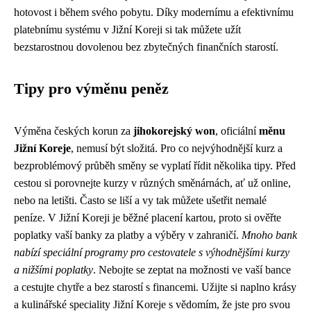
hotovost i během svého pobytu. Díky modernímu a efektivnímu
platebnímu systému v Jižní Koreji si tak můžete užít
bezstarostnou dovolenou bez zbytečných finančních starostí.
Tipy pro výměnu peněz
Výměna českých korun za
jihokorejský won
, oficiální
měnu
Jižní Koreje
, nemusí být složitá. Pro co nejvýhodnější kurz a
bezproblémový průběh směny se vyplatí řídit několika tipy. Před
cestou si porovnejte kurzy v různých směnárnách, ať už online,
nebo na letišti. Často se liší a vy tak můžete ušetřit nemalé
peníze. V Jižní Koreji je běžné placení kartou, proto si ověřte
poplatky vaší banky za platby a výběry v zahraničí.
Mnoho bank
nabízí speciální programy pro cestovatele s výhodnějšími kurzy
a nižšími poplatky
. Nebojte se zeptat na možnosti ve vaší bance
a cestujte chytře a bez starostí s financemi. Užijte si naplno krásy
a kulinářské speciality Jižní Koreje s vědomím, že jste pro svou