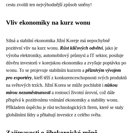
cestu zvolili ten nejvýhodnější způsob směny!
Vliv ekonomiky na kurz wonu
Silná a stabilní ekonomika Jižní Koreje má nepochybně
pozitivní vliv na kurz wonu.
Růst klíčových odvětví
, jako je
výroba elektroniky, automobilový průmysl a IT sektor, posiluje
důvěru investorů v korejskou ekonomiku a zvyšuje poptávku po
wonu. To se projevuje stabilním kurzem a
příznivým vývojem
pro exportéry
, kteří těží z konkurenceschopnosti svých produktů
na světových trzích. Jižní Korea se může pochlubit i
nízkou
mírou nezaměstnanosti
a rostoucí životní úrovní, což dále
přispívá k pozitivnímu vnímání ekonomiky a stability wonu.
Příkladem úspěchu je růst technologických firem, které se staly
globálními lídry a přitahují investice z celého světa.
Zajímavosti o jihokorejské měně