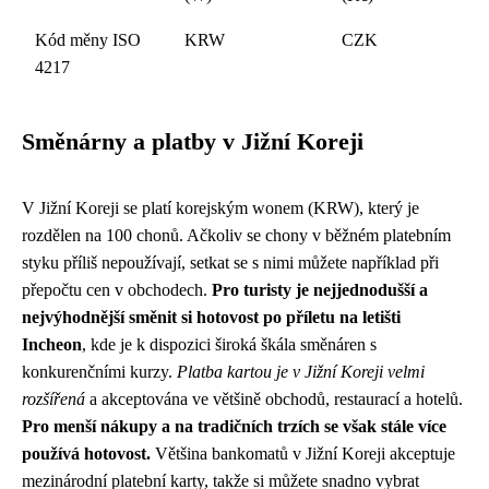
Kód měny ISO
KRW
CZK
4217
Směnárny a platby v Jižní Koreji
V Jižní Koreji se platí korejským wonem (KRW), který je
rozdělen na 100 chonů. Ačkoliv se chony v běžném platebním
styku příliš nepoužívají, setkat se s nimi můžete například při
přepočtu cen v obchodech.
Pro turisty je nejjednodušší a
nejvýhodnější směnit si hotovost po příletu na letišti
Incheon
, kde je k dispozici široká škála směnáren s
konkurenčními kurzy.
Platba kartou je v Jižní Koreji velmi
rozšířená
a akceptována ve většině obchodů, restaurací a hotelů.
Pro menší nákupy a na tradičních trzích se však stále více
používá hotovost.
Většina bankomatů v Jižní Koreji akceptuje
mezinárodní platební karty, takže si můžete snadno vybrat