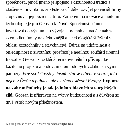
společnosti, jehož jméno je spojeno s dlouholetou tradicí a
zkušenostmi v oboru, si klade za cíl dále rozvíjet potenciál firmy
a upevňovat její pozici na trhu. Zaměření na inovace a moderní
technologie je pro Geosan klíčové. Společnost plánuje
investovat do výzkumu a vývoje, aby mohla i nadále nabízet
svým klientům ty nejefektivnější a nejekologičtější řešení v
oblasti geotechniky a stavebnictví. Důraz na udržitelnost a
ohleduplnost k životnímu prostředí je nedílnou součástí firemní
filozofie. Geosan si zakládá na individuálním přístupu ke
každému projektu a budování dlouhodobých vztahů se svými
partnery.
Vize společnosti je jasná: stát se lídrem v oboru, a to
nejen v České republice, ale i v rámci střední Evropy.
Expanze
na zahraniční trhy je tak jedním z hlavních strategických
cílů.
Geosan je připraven na výzvy budoucnosti a s důvěrou se
dívá vstříc novým příležitostem.
Našli jste v článku chybu?
Kontaktujte nás