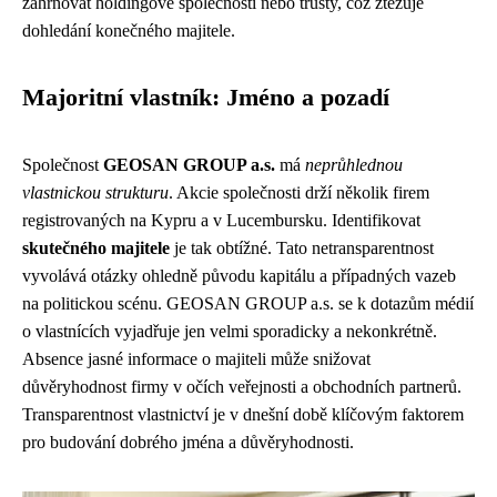
zahrnovat holdingové společnosti nebo trusty, což ztěžuje
dohledání konečného majitele.
Majoritní vlastník: Jméno a pozadí
Společnost
GEOSAN GROUP a.s.
má
neprůhlednou
vlastnickou strukturu
. Akcie společnosti drží několik firem
registrovaných na Kypru a v Lucembursku. Identifikovat
skutečného majitele
je tak obtížné. Tato netransparentnost
vyvolává otázky ohledně původu kapitálu a případných vazeb
na politickou scénu. GEOSAN GROUP a.s. se k dotazům médií
o vlastnících vyjadřuje jen velmi sporadicky a nekonkrétně.
Absence jasné informace o majiteli může snižovat
důvěryhodnost firmy v očích veřejnosti a obchodních partnerů.
Transparentnost vlastnictví je v dnešní době klíčovým faktorem
pro budování dobrého jména a důvěryhodnosti.