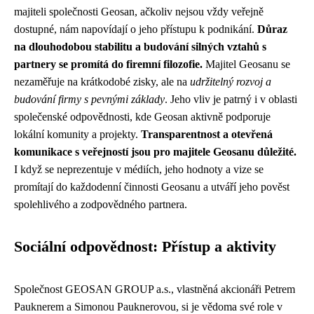
majiteli společnosti Geosan, ačkoliv nejsou vždy veřejně
dostupné, nám napovídají o jeho přístupu k podnikání.
Důraz
na dlouhodobou stabilitu a budování silných vztahů s
partnery se promítá do firemní filozofie.
Majitel Geosanu se
nezaměřuje na krátkodobé zisky, ale na
udržitelný rozvoj a
budování firmy s pevnými základy
. Jeho vliv je patrný i v oblasti
společenské odpovědnosti, kde Geosan aktivně podporuje
lokální komunity a projekty.
Transparentnost a otevřená
komunikace s veřejností jsou pro majitele Geosanu důležité.
I když se neprezentuje v médiích, jeho hodnoty a vize se
promítají do každodenní činnosti Geosanu a utváří jeho pověst
spolehlivého a zodpovědného partnera.
Sociální odpovědnost: Přístup a aktivity
Společnost GEOSAN GROUP a.s., vlastněná akcionáři Petrem
Pauknerem a Simonou Pauknerovou, si je vědoma své role v