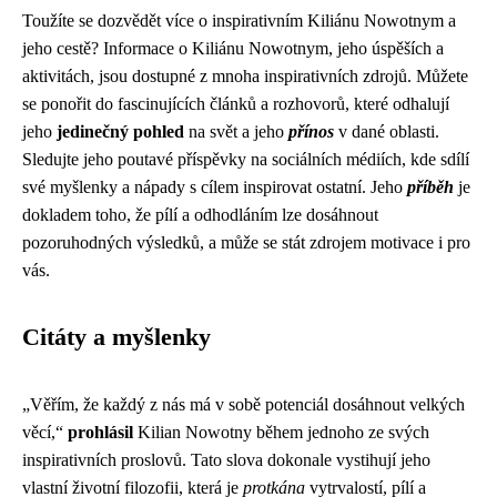
Toužíte se dozvědět více o inspirativním Kiliánu Nowotnym a
jeho cestě? Informace o Kiliánu Nowotnym, jeho úspěších a
aktivitách, jsou dostupné z mnoha inspirativních zdrojů. Můžete
se ponořit do fascinujících článků a rozhovorů, které odhalují
jeho
jedinečný pohled
na svět a jeho
přínos
v dané oblasti.
Sledujte jeho poutavé příspěvky na sociálních médiích, kde sdílí
své myšlenky a nápady s cílem inspirovat ostatní. Jeho
příběh
je
dokladem toho, že pílí a odhodláním lze dosáhnout
pozoruhodných výsledků, a může se stát zdrojem motivace i pro
vás.
Citáty a myšlenky
„Věřím, že každý z nás má v sobě potenciál dosáhnout velkých
věcí,“
prohlásil
Kilian Nowotny během jednoho ze svých
inspirativních proslovů. Tato slova dokonale vystihují jeho
vlastní životní filozofii, která je
protkána
vytrvalostí, pílí a