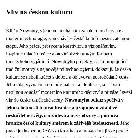
Vliv na českou kulturu
Kilián Nowotny, s jeho neutuchajícím zápalem pro inovace a
moderní technologie, zanechává v české kultuře nesmazatelnou
stopu. Jeho práce, prosycená kreativitou a vizionářstvím,
inspiruje mladé umělce a otevírá dveře novým formám
uměleckého vyjádření. Nowotnyho projekty, často propojující
tradiční motivy s nejnovějšími technologiemi, dokazují, že česká
kultura se nebojí kráčet s dobou a objevovat neprobádané cesty.
Jeho díla, vyznačující se originalitou a hloubkou, se stávají
nedílnou součástí moderního kulturního dědictví a přinášejí svěží
vítr do české umělecké scény.
Nowotnyho odkaz spočívá v
jeho schopnosti bourat hranice a propojovat zdánlivě
neslučitelné světy, čímž otevírá nové obzory a posouvá
hranice české kultury směrem k zářivější budoucnosti.
Jeho
práce je důkazem, že česká kreativita a inovace mají své pevné