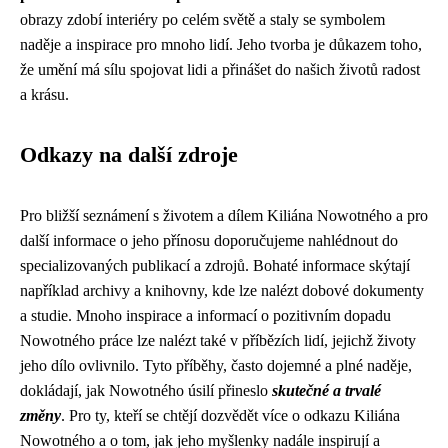
obrazy zdobí interiéry po celém světě a staly se symbolem
naděje a inspirace pro mnoho lidí. Jeho tvorba je důkazem toho,
že umění má sílu spojovat lidi a přinášet do našich životů radost
a krásu.
Odkazy na další zdroje
Pro bližší seznámení s životem a dílem Kiliána Nowotného a pro
další informace o jeho přínosu doporučujeme nahlédnout do
specializovaných publikací a zdrojů. Bohaté informace skýtají
například archivy a knihovny, kde lze nalézt dobové dokumenty
a studie. Mnoho inspirace a informací o pozitivním dopadu
Nowotného práce lze nalézt také v příbězích lidí, jejichž životy
jeho dílo ovlivnilo. Tyto příběhy, často dojemné a plné naděje,
dokládají, jak Nowotného úsilí přineslo
skutečné a trvalé
změny
. Pro ty, kteří se chtějí dozvědět více o odkazu Kiliána
Nowotného a o tom, jak jeho myšlenky nadále inspirují a