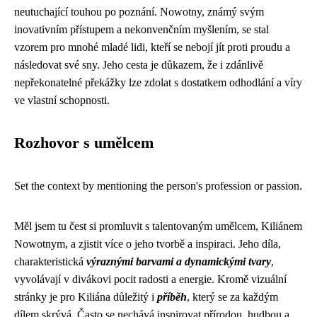
neutuchající touhou po poznání. Nowotny, známý svým
inovativním přístupem a nekonvenčním myšlením, se stal
vzorem pro mnohé mladé lidi, kteří se nebojí jít proti proudu a
následovat své sny. Jeho cesta je důkazem, že i zdánlivě
nepřekonatelné překážky lze zdolat s dostatkem odhodlání a víry
ve vlastní schopnosti.
Rozhovor s umělcem
Set the context by mentioning the person's profession or passion.
Měl jsem tu čest si promluvit s talentovaným umělcem, Kiliánem
Nowotnym, a zjistit více o jeho tvorbě a inspiraci. Jeho díla,
charakteristická
výraznými barvami a dynamickými tvary
,
vyvolávají v divákovi pocit radosti a energie. Kromě vizuální
stránky je pro Kiliána důležitý i
příběh
, který se za každým
dílem skrývá. Často se nechává inspirovat přírodou, hudbou a