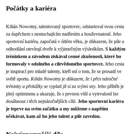
Počátky a kariéra
Kilián Nowotny, talentovaný sportovec, odstartoval svou cestu
za úspěchem s neutuchajícím nadšením a houževnatostí. Jeho
sportovní kariéra, započatá v útlém věku, je důkazem, že píle a
odhodlání otevírají dveře k výjimečným výsledkům.
S každým
tréninkem a závodem získával cenné zkušenosti, které ho
formovaly v odolného a cílevědomého sportovce.
Jeho cesta
je inspirací pro mladé talenty, kteří sní o tom, že se prosadí ve
světě sportu.
Kilián Nowotny je důkazem, že i přes náročné
tréninky a překážky se vyplatí jít si za svými sny.
Jeho příběh je
plný optimismu a ukazuje, že s pevnou vůlí a vytrvalostí lze
dosáhnout i těch nejnáročnějších cílů.
Jeho sportovní kariéra
je teprve na svém začátku a my můžeme s napětím
očekávat, kam až ho jeho talent a píle zavedou.