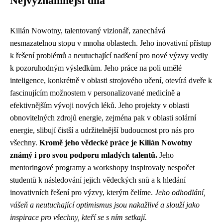
Nejvýznamnější díla
Kilián Nowotny, talentovaný vizionář, zanechává
nesmazatelnou stopu v mnoha oblastech. Jeho inovativní přístup
k řešení problémů a neutuchající nadšení pro nové výzvy vedly
k pozoruhodným výsledkům. Jeho práce na poli umělé
inteligence, konkrétně v oblasti strojového učení, otevírá dveře k
fascinujícím možnostem v personalizované medicíně a
efektivnějším vývoji nových léků. Jeho projekty v oblasti
obnovitelných zdrojů energie, zejména pak v oblasti solární
energie, slibují čistší a udržitelnější budoucnost pro nás pro
všechny.
Kromě jeho vědecké práce je Kilián Nowotny
známý i pro svou podporu mladých talentů.
Jeho
mentoringové programy a workshopy inspirovaly nespočet
studentů k následování jejich vědeckých snů a k hledání
inovativních řešení pro výzvy, kterým čelíme.
Jeho odhodlání,
vášeň a neutuchající optimismus jsou nakažlivé a slouží jako
inspirace pro všechny, kteří se s ním setkají.