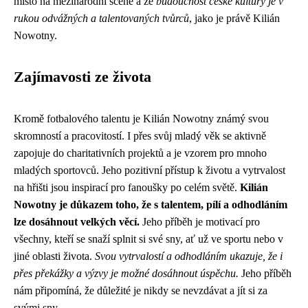
místo na mezinárodní scéně a že
budoucnost české kultury je v
rukou odvážných a talentovaných tvůrců
, jako je právě Kilián
Nowotny.
Zajímavosti ze života
Kromě fotbalového talentu je Kilián Nowotny známý svou
skromností a pracovitostí. I přes svůj mladý věk se aktivně
zapojuje do charitativních projektů a je vzorem pro mnoho
mladých sportovců. Jeho pozitivní přístup k životu a vytrvalost
na hřišti jsou inspirací pro fanoušky po celém světě.
Kilián
Nowotny je důkazem toho, že s talentem, pílí a odhodláním
lze dosáhnout velkých věcí.
Jeho příběh je motivací pro
všechny, kteří se snaží splnit si své sny, ať už ve sportu nebo v
jiné oblasti života.
Svou vytrvalostí a odhodláním ukazuje, že i
přes překážky a výzvy je možné dosáhnout úspěchu.
Jeho příběh
nám připomíná, že důležité je nikdy se nevzdávat a jít si za
svými sny.