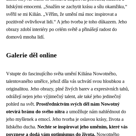
lidskými emocemi. „Snažím se zachytit krásu a sílu okamžiku,“
svěřil se mi Kilián. „Věřím, že umění má moc inspirovat a
pozitivně ovlivňovat lidi.“ A jeho tvorba je toho důkazem. Jeho
obrazy zdobí interiéry po celém světě a přinášejí radost do
domovů mnoha lidí.
Galerie děl online
Vstupte do fascinujícího světa umění Kiliána Nowotného,
talentovaného umělce, jehož díla vás uchvátí svou hloubkou a
originalitou. Jeho obrazy, plné živých barev a expresivních tahů,
odrážejí nejen jeho výjimečný talent, ale také jeho jedinečný
pohled na svět.
Prostřednictvím svých děl nám Nowotný
otevírá bránu do svého nitra
a umožňuje nám nahlédnout do
jeho myšlenek a emocí. Jeho tvorba je oslavou krásy, života a
lidského ducha.
Nechte se inspirovat jeho uměním, které vás
povznese a dodá vám optimismus do života.
Nowotného