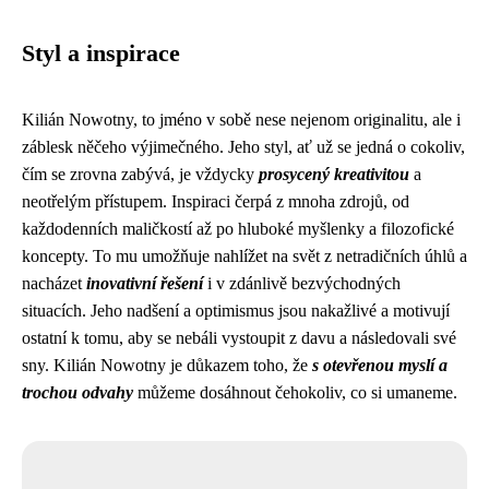
Styl a inspirace
Kilián Nowotny, to jméno v sobě nese nejenom originalitu, ale i
záblesk něčeho výjimečného. Jeho styl, ať už se jedná o cokoliv,
čím se zrovna zabývá, je vždycky
prosycený kreativitou
a
neotřelým přístupem. Inspiraci čerpá z mnoha zdrojů, od
každodenních maličkostí až po hluboké myšlenky a filozofické
koncepty. To mu umožňuje nahlížet na svět z netradičních úhlů a
nacházet
inovativní řešení
i v zdánlivě bezvýchodných
situacích. Jeho nadšení a optimismus jsou nakažlivé a motivují
ostatní k tomu, aby se nebáli vystoupit z davu a následovali své
sny. Kilián Nowotny je důkazem toho, že
s otevřenou myslí a
trochou odvahy
můžeme dosáhnout čehokoliv, co si umaneme.