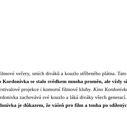
mové večery, smích diváků a kouzlo stříbrného plátna. Tato k
 Kordonivka se stalo svědkem mnoha proměn, ale vždy si 
festivalové projekce i komorní filmové kluby.
Kino Kordonivka
ordonivka zachovává své kouzlo a láká diváky všech generací.
onivka je důkazem, že vášeň pro film a touha po sdílených