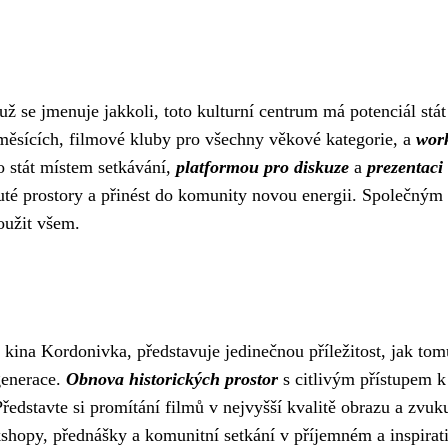
se jmenuje jakkoli, toto kulturní centrum má potenciál stát
měsících, filmové kluby pro všechny věkové kategorie, a
work
o stát místem setkávání,
platformou pro diskuze
a
prezentaci
uté prostory a přinést do komunity novou energii. Společným
loužit všem.
ina Kordonivka, představuje jedinečnou příležitost, jak tom
generace.
Obnova historických prostor
s citlivým přístupem k
ředstavte si promítání filmů v nejvyšší kvalitě obrazu a zvu
orkshopy, přednášky a komunitní setkání v příjemném a inspirat