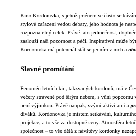
Kino Kordonivka, s jehož jménem se často setkáváme 
stylové zařazení vedou debaty, jeho hodnota je nes
rozpoznatelný celek. Právě tato jedinečnost, doplněn
zaslouží naši pozornost a péči. Inspirativní může bý
Kordonivka má potenciál stát se jedním z nich a
obo
Slavné promítání
Fenomén letních kin, takzvaných kordonů, má v Česk
večery strávené pod širým nebem, s vůní popcornu
není výjimkou. Právě naopak, svými aktivitami a
p
diváků. Kordonovka je místem setkávání, kulturního 
projekce, a to vše za dostupné ceny. Atmosféra let
společnost – to vše dělá z návštěvy kordonky nezap