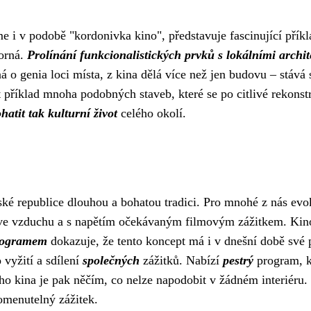
i v podobě "kordonivka kino", představuje fascinující příkla
porná.
Prolínání funkcionalistických prvků s lokálními archi
á o genia loci místa, z kina dělá více než jen budovu – stává
t příklad mnoha podobných staveb, které se po citlivé rekonst
hatit tak kulturní život
celého okolí.
é republice dlouhou a bohatou tradici. Pro mnohé z nás evok
 ve vzduchu a s napětím očekávaným filmovým zážitkem. Kin
rogramem
dokazuje, že tento koncept má i v dnešní době své 
vyžití a sdílení
společných
zážitků. Nabízí
pestrý
program, kt
ního kina je pak něčím, co nelze napodobit v žádném interiér
omenutelný zážitek.