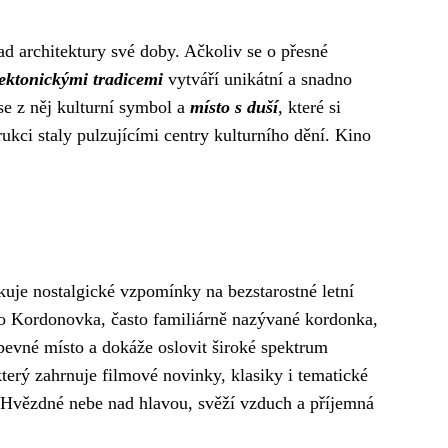
d architektury své doby. Ačkoliv se o přesné
tektonickými tradicemi
vytváří unikátní a snadno
 se z něj kulturní symbol a
místo s duší
, které si
rukci staly pulzujícími centry kulturního dění. Kino
uje nostalgické vzpomínky na bezstarostné letní
o Kordonovka, často familiárně nazývané kordonka,
pevné místo a dokáže oslovit široké spektrum
erý zahrnuje filmové novinky, klasiky i tematické
u. Hvězdné nebe nad hlavou, svěží vzduch a příjemná