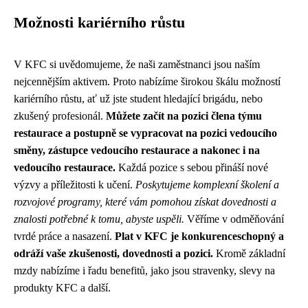
Možnosti kariérního růstu
V KFC si uvědomujeme, že naši zaměstnanci jsou naším
nejcennějším aktivem. Proto nabízíme širokou škálu možností
kariérního růstu, ať už jste student hledající brigádu, nebo
zkušený profesionál.
Můžete začít na pozici člena týmu
restaurace a postupně se vypracovat na pozici vedoucího
směny, zástupce vedoucího restaurace a nakonec i na
vedoucího restaurace.
Každá pozice s sebou přináší nové
výzvy a příležitosti k učení.
Poskytujeme komplexní školení a
rozvojové programy, které vám pomohou získat dovednosti a
znalosti potřebné k tomu, abyste uspěli.
Věříme v odměňování
tvrdé práce a nasazení.
Plat v KFC je konkurenceschopný a
odráží vaše zkušenosti, dovednosti a pozici.
Kromě základní
mzdy nabízíme i řadu benefitů, jako jsou stravenky, slevy na
produkty KFC a další.