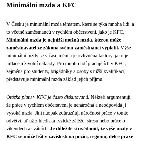
Minimální mzda a KFC
V Česku je minimální mzda tématem, které se týká mnoha lidí, a
to včetně zaměstnanců v rychlém občerstvení, jako je KFC.
Minimální mzda je nejnižší možná mzda, kterou může
zaměstnavatel ze zákona svému zaměstnanci vyplatit.
Výše
minimální mzdy se v čase mění a je ovlivněna faktory, jako je
inflace a životní náklady. Pro mnoho lidí pracujících v KFC,
zejména pro studenty, brigádníky a osoby s nižší kvalifikací,
představuje minimální mzda základ jejich příjmu.
Otázka platu v KFC je často diskutovaná.
Někteří argumentují,
že práce v rychlém občerstvení je nenáročná a neodpovídá jí
vysoká mzda. Jiní naopak zdůrazňují náročnost práce v tomto
odvětví, ať už z hlediska fyzické zátěže, stresu nebo práce o
víkendech a svátcích.
Je důležité si uvědomit, že výše mzdy v
KFC se může lišit v závislosti na pozici, regionu, délce praxe