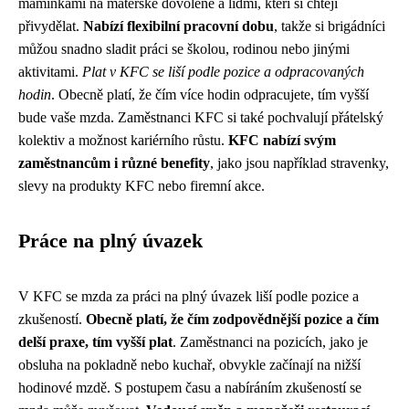
maminkami na mateřské dovolené a lidmi, kteří si chtějí
přivydělat.
Nabízí flexibilní pracovní dobu
, takže si brigádníci
můžou snadno sladit práci se školou, rodinou nebo jinými
aktivitami.
Plat v KFC se liší podle pozice a odpracovaných
hodin
. Obecně platí, že čím více hodin odpracujete, tím vyšší
bude vaše mzda. Zaměstnanci KFC si také pochvalují přátelský
kolektiv a možnost kariérního růstu.
KFC nabízí svým
zaměstnancům i různé benefity
, jako jsou například stravenky,
slevy na produkty KFC nebo firemní akce.
Práce na plný úvazek
V KFC se mzda za práci na plný úvazek liší podle pozice a
zkušeností.
Obecně platí, že čím zodpovědnější pozice a čím
delší praxe, tím vyšší plat
. Zaměstnanci na pozicích, jako je
obsluha na pokladně nebo kuchař, obvykle začínají na nižší
hodinové mzdě. S postupem času a nabíráním zkušeností se