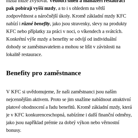
mzda může zvyšovat.
Vedoucí směn a manažeři restaurací
pak pobírají vyšší mzdy
, a to i s ohledem na větší
zodpovědnost a náročnější úkoly. Kromě základní mzdy KFC
nabízí i
různé benefity
, jako jsou stravenky, slevy na produkty
KFC nebo příplatky za práci v noci, o víkendech a svátcích.
Konkrétní výše mzdy a benefity se odvíjí od individuální
dohody se zaměstnavatelem a mohou se lišit v závislosti na
lokalitě restaurace.
Benefity pro zaměstnance
V KFC si uvědomujeme, že naši zaměstnanci jsou naším
nejcennějším aktivem. Proto se jim snažíme nabídnout atraktivní
platové ohodnocení a řadu benefitů. Kromě základní mzdy, která
je v KFC konkurenceschopná, nabízíme i další finanční odměny,
jako jsou například prémie za dobrý výkon nebo věrnostní
bonusy.