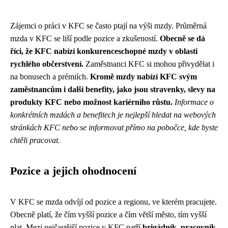
Zájemci o práci v KFC se často ptají na výši mzdy. Průměrná
mzda v KFC se liší podle pozice a zkušeností.
Obecně se dá
říci, že KFC nabízí konkurenceschopné mzdy v oblasti
rychlého občerstvení.
Zaměstnanci KFC si mohou přivydělat i
na bonusech a prémiích.
Kromě mzdy nabízí KFC svým
zaměstnancům i další benefity, jako jsou stravenky, slevy na
produkty KFC nebo možnost kariérního růstu.
Informace o
konkrétních mzdách a benefitech je nejlepší hledat na webových
stránkách KFC nebo se informovat přímo na pobočce, kde byste
chtěli pracovat.
Pozice a jejich ohodnocení
V KFC se mzda odvíjí od pozice a regionu, ve kterém pracujete.
Obecně platí, že čím vyšší pozice a čím větší město, tím vyšší
plat. Mezi nejčastější pozice v KFC patří
brigádník
,
pracovník