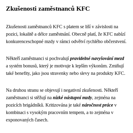
Zkušenosti zaměstnanců KFC
Zkušenosti zaměstnanců KFC s platem se liší v závislosti na
pozici, lokalitě a délce zaměstnání. Obecně platí, že KFC nabízí
konkurenceschopné mzdy v rámci odvětví rychlého občerstvení.
Někteří zaměstnanci si pochvalují
pravidelné navyšování mezd
a systém bonusů, který je motivuje k lepším výkonům. Zmiňují
také benefity, jako jsou stravenky nebo slevy na produkty KFC.
Na druhou stranu se objevují i ​​negativní zkušenosti. Někteří
zaměstnanci si stěžují na
nízké nástupní mzdy
, zejména na
pozicích brigádníků. Kritizována je také
náročnost práce
v
kombinaci s vysokým pracovním tempem, a to zejména v
exponovaných časech.