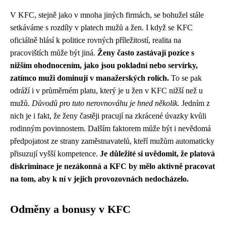
V KFC, stejně jako v mnoha jiných firmách, se bohužel stále
setkáváme s rozdíly v platech mužů a žen. I když se KFC
oficiálně hlásí k politice rovných příležitostí, realita na
pracovištích může být jiná.
Ženy často zastávají pozice s
nižším ohodnocením, jako jsou pokladní nebo servírky,
zatímco muži dominují v manažerských rolích.
To se pak
odráží i v průměrném platu, který je u žen v KFC nižší než u
mužů.
Důvodů pro tuto nerovnováhu je hned několik.
Jedním z
nich je i fakt, že ženy častěji pracují na zkrácené úvazky kvůli
rodinným povinnostem. Dalším faktorem může být i nevědomá
předpojatost ze strany zaměstnavatelů, kteří mužům automaticky
přisuzují vyšší kompetence.
Je důležité si uvědomit, že platová
diskriminace je nezákonná a KFC by mělo aktivně pracovat
na tom, aby k ní v jejich provozovnách nedocházelo.
Odměny a bonusy v KFC