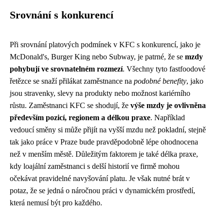
Srovnání s konkurencí
Při srovnání platových podmínek v KFC s konkurencí, jako je
McDonald's, Burger King nebo Subway, je patrné, že se
mzdy
pohybují ve srovnatelném rozmezí
. Všechny tyto fastfoodové
řetězce se snaží přilákat zaměstnance na
podobné benefity
, jako
jsou stravenky, slevy na produkty nebo možnost kariérního
růstu. Zaměstnanci KFC se shodují, že
výše mzdy je ovlivněna
především pozicí, regionem a délkou praxe
. Například
vedoucí směny si může přijít na vyšší mzdu než pokladní, stejně
tak jako práce v Praze bude pravděpodobně lépe ohodnocena
než v menším městě. Důležitým faktorem je také délka praxe,
kdy loajální zaměstnanci s delší historií ve firmě mohou
očekávat pravidelné navyšování platu. Je však nutné brát v
potaz, že se jedná o náročnou práci v dynamickém prostředí,
která nemusí být pro každého.