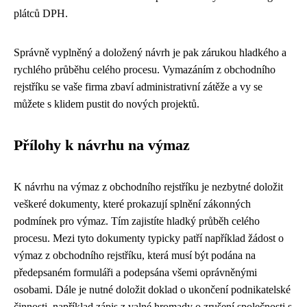
plátců DPH.
Správně vyplněný a doložený návrh je pak zárukou hladkého a
rychlého průběhu celého procesu. Vymazáním z obchodního
rejstříku se vaše firma zbaví administrativní zátěže a vy se
můžete s klidem pustit do nových projektů.
Přílohy k návrhu na výmaz
K návrhu na výmaz z obchodního rejstříku je nezbytné doložit
veškeré dokumenty, které prokazují splnění zákonných
podmínek pro výmaz. Tím zajistíte hladký průběh celého
procesu. Mezi tyto dokumenty typicky patří například žádost o
výmaz z obchodního rejstříku, která musí být podána na
předepsaném formuláři a podepsána všemi oprávněnými
osobami. Dále je nutné doložit doklad o ukončení podnikatelské
činnosti, například zápis z valné hromady o zrušení společnosti s