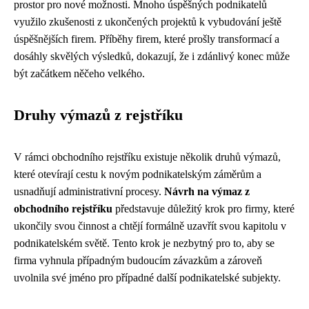
prostor pro nové možnosti. Mnoho úspěšných podnikatelů
využilo zkušenosti z ukončených projektů k vybudování ještě
úspěšnějších firem. Příběhy firem, které prošly transformací a
dosáhly skvělých výsledků, dokazují, že i zdánlivý konec může
být začátkem něčeho velkého.
Druhy výmazů z rejstříku
V rámci obchodního rejstříku existuje několik druhů výmazů,
které otevírají cestu k novým podnikatelským záměrům a
usnadňují administrativní procesy.
Návrh na výmaz z
obchodního rejstříku
představuje důležitý krok pro firmy, které
ukončily svou činnost a chtějí formálně uzavřít svou kapitolu v
podnikatelském světě. Tento krok je nezbytný pro to, aby se
firma vyhnula případným budoucím závazkům a zároveň
uvolnila své jméno pro případné další podnikatelské subjekty.