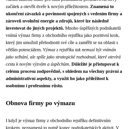
začátek a otevřít dveře k novým příležitostem.
Znamená to
ukončení závazků a povinností spojených s vedením firmy a
zároveň uvolnění energie a zdrojů, které lze následně
investovat do jiných projektů.
Mnoho úspěšných podnikatelů
vnímá výmaz firmy z obchodního rejstříku jako pozitivní krok,
který jim umožnil přehodnotit své cíle a zaměřit se na oblasti s
větším potenciálem.
Výmaz z rejstříku tak nemusí být vnímán
jako selhání, ale spíše jako strategické rozhodnutí, které otevírá
cestu k novým výzvám a úspěchům.
Důležité je přistupovat k
celému procesu zodpovědně, s ohledem na všechny právní a
administrativní aspekty, a využít ho jako příležitost k
osobnímu i profesnímu růstu.
Obnova firmy po výmazu
I když je výmaz firmy z obchodního rejstříku definitivním
krokem, neznamená to nutně konec podnikatelských aktivit. V