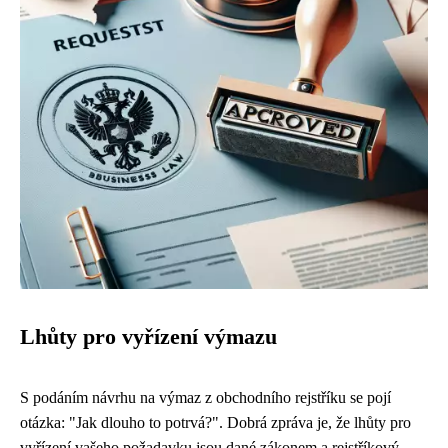
Lhůty pro vyřízení výmazu
S podáním návrhu na výmaz z obchodního rejstříku se pojí
otázka: "Jak dlouho to potrvá?". Dobrá zpráva je, že lhůty pro
vyřízení vašeho požadavku jsou dané zákonem a rejstříkový