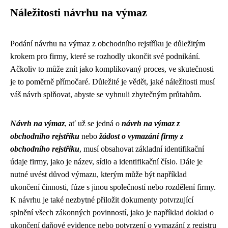
Náležitosti návrhu na výmaz
Podání návrhu na výmaz z obchodního rejstříku je důležitým
krokem pro firmy, které se rozhodly ukončit své podnikání.
Ačkoliv to může znít jako komplikovaný proces, ve skutečnosti
je to poměrně přímočaré. Důležité je vědět, jaké náležitosti musí
váš návrh splňovat, abyste se vyhnuli zbytečným průtahům.
Návrh na výmaz
, ať už se jedná o
návrh na výmaz z
obchodního rejstříku
nebo
žádost o vymazání firmy z
obchodního rejstříku
, musí obsahovat základní identifikační
údaje firmy, jako je název, sídlo a identifikační číslo. Dále je
nutné uvést důvod výmazu, kterým může být například
ukončení činnosti, fúze s jinou společností nebo rozdělení firmy.
K návrhu je také nezbytné přiložit dokumenty potvrzující
splnění všech zákonných povinností, jako je například doklad o
ukončení daňové evidence nebo potvrzení o vymazání z registru