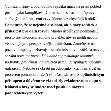
Vymazání firmy z obchodního rejstříku může na první pohled
působit jako komplikovaný proces, ale s trochou přípravy a
správnými informacemi to zvládnete bez zbytečných obtíží.
Pamatujte, že se nejedná o selhání, ale o nový začátek a
příležitost pro další rozvoj.
Mnoho úspěšných podnikatelů
prošlo fází ukončení jednoho projektu, aby se mohli naplno
věnovat jiným, perspektivnějším aktivitám. Zaměřte se na
pozitivní aspekty – zbavujete se administrativní zátěže a otevírají
se vám nové možnosti.
Důkladně si prostudujte zákonné
podmínky pro výmaz, abyste měli jistotu, že splňujete všechny
náležitosti.
Nebojte se obrátit na odborníky, kteří vám s celým
procesem pomohou a ušetří vám čas i starosti.
S optimistickým
přístupem a důvěrou ve vlastní síly zvládnete tuto etapu s
lehkostí a brzy se budete moci pustit do nových
podnikatelských výzev.