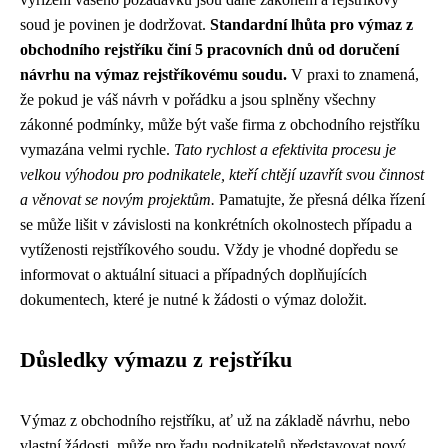
soud je povinen je dodržovat.
Standardní lhůta pro výmaz z
obchodního rejstříku činí 5 pracovních dnů od doručení
návrhu na výmaz rejstříkovému soudu.
V praxi to znamená,
že pokud je váš návrh v pořádku a jsou splněny všechny
zákonné podmínky, může být vaše firma z obchodního rejstříku
vymazána velmi rychle.
Tato rychlost a efektivita procesu je
velkou výhodou pro podnikatele, kteří chtějí uzavřít svou činnost
a věnovat se novým projektům.
Pamatujte, že přesná délka řízení
se může lišit v závislosti na konkrétních okolnostech případu a
vytíženosti rejstříkového soudu. Vždy je vhodné dopředu se
informovat o aktuální situaci a případných doplňujících
dokumentech, které je nutné k žádosti o výmaz doložit.
Důsledky výmazu z rejstříku
Výmaz z obchodního rejstříku, ať už na základě návrhu, nebo
vlastní žádosti, může pro řadu podnikatelů představovat nový