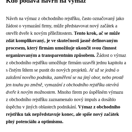
Kdo podává návrh na výmaz
Návrh na výmaz z obchodního rejstříku, často označovaný jako
žádost o vymazání firmy, může představovat nový začátek a
otevřít dveře k novým příležitostem.
Tento krok, ač se může
zdát komplikovaný, je ve skutečnosti jasně definovaným
procesem, který firmám umožňuje ukončit svou činnost
organizovaným a transparentním způsobem.
Žádost o výmaz
z obchodního rejstříku umožňuje firmám uzavřít jednu kapitolu a
s čistým štítem se pustit do nových projektů.
Ať už se jedná o
založení nového podniku, zaměření se na jiný obor, nebo prostě
jen touhu po změně, vymazání z obchodního rejstříku otevírá
dveře k novým možnostem.
Mnoho firem po úspěšném výmazu
z obchodního rejstříku zaznamenalo nový impuls a dosáhlo
úspěchu v jiných oblastech podnikání.
Výmaz z obchodního
rejstříku tak nepředstavuje konec, ale spíše nový začátek
plný potenciálu a optimismu.