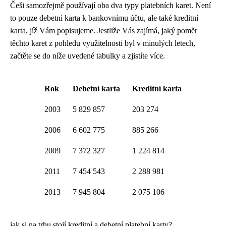
Češi samozřejmě používají oba dva typy platebních karet. Není
to pouze debetní karta k bankovnímu účtu, ale také kreditní
karta, jíž Vám popisujeme. Jestliže Vás zajímá, jaký poměr
těchto karet z pohledu využitelnosti byl v minulých letech,
začtěte se do níže uvedené tabulky a zjistíte více.
Rok
Debetní karta
Kreditní karta
2003
5 829 857
203 274
2006
6 602 775
885 266
2009
7 372 327
1 224 814
2011
7 454 543
2 288 981
2013
7 945 804
2 075 106
jak si na trhu stojí kreditní a debetní platební karty?