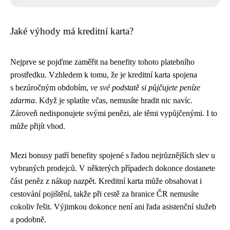
Jaké výhody má kreditní karta?
Nejprve se pojďme zaměřit na benefity tohoto platebního
prostředku. Vzhledem k tomu, že je kreditní karta spojena
s bezúročným obdobím,
ve své podstatě si půjčujete peníze
zdarma
. Když je splatíte včas, nemusíte hradit nic navíc.
Zároveň nedisponujete svými penězi, ale těmi vypůjčenými. I to
může přijít vhod.
Mezi bonusy patří benefity spojené s řadou nejrůznějších slev u
vybraných prodejců. V některých případech dokonce dostanete
část peněz z nákup nazpět. Kreditní karta může obsahovat i
cestování pojištění, takže při cestě za hranice ČR nemusíte
cokoliv řešit. Výjimkou dokonce není ani řada asistenční služeb
a podobně.