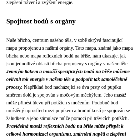
zlepšení trávení a zvýšení energie.
Spojitost bodů s orgány
Naše břicho, centrum našeho těla, v sobě skrývá fascinující
mapu propojenou s našimi orgány. Tato mapa, známá jako mapa
břicha nebo mapa reflexních bodů na břiše, nám ukazuje, jak
jsou jednotlivé oblasti břicha propojeny s orgány v našem těle.
Jemným tlakem a masáží specifických bodů na břiše můžeme
ovlivnit tok energie v našem těle a podpořit tak samoléčebné
procesy.
Například bod nacházející se dva prsty od pupíku
směrem dolů je spojován s močovým měchýřem. Jeho masáž
může přinést úlevu při potížích s močením. Podobně bod
umístěný uprostřed mezi pupíkem a hrudní kostí je spojován se
žaludkem a jeho stimulace může pomoci při trávicích potížích.
Pravidelná masáž reflexních bodů na břiše může přispět k
celkové harmonizaci organismu, zmírnění napětí a zlepšení