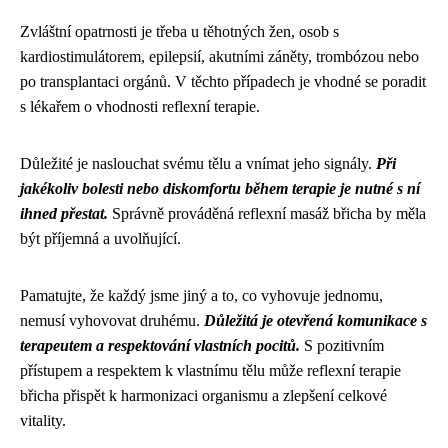
Zvláštní opatrnosti je třeba u těhotných žen, osob s
kardiostimulátorem, epilepsií, akutními záněty, trombózou nebo
po transplantaci orgánů. V těchto případech je vhodné se poradit
s lékařem o vhodnosti reflexní terapie.
Důležité je naslouchat svému tělu a vnímat jeho signály.
Při
jakékoliv bolesti nebo diskomfortu během terapie je nutné s ní
ihned přestat.
Správně prováděná reflexní masáž břicha by měla
být příjemná a uvolňující.
Pamatujte, že každý jsme jiný a to, co vyhovuje jednomu,
nemusí vyhovovat druhému.
Důležitá je otevřená komunikace s
terapeutem a respektování vlastních pocitů.
S pozitivním
přístupem a respektem k vlastnímu tělu může reflexní terapie
břicha přispět k harmonizaci organismu a zlepšení celkové
vitality.