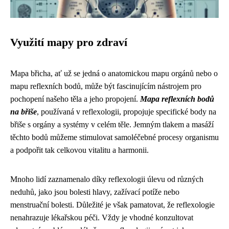
Využití mapy pro zdraví
Mapa břicha, ať už se jedná o anatomickou mapu orgánů nebo o
mapu reflexních bodů, může být fascinujícím nástrojem pro
pochopení našeho těla a jeho propojení.
Mapa reflexních bodů
na břiše
, používaná v reflexologii, propojuje specifické body na
břiše s orgány a systémy v celém těle. Jemným tlakem a masáží
těchto bodů můžeme stimulovat samoléčebné procesy organismu
a podpořit tak celkovou vitalitu a harmonii.
Mnoho lidí zaznamenalo díky reflexologii úlevu od různých
neduhů, jako jsou bolesti hlavy, zažívací potíže nebo
menstruační bolesti. Důležité je však pamatovat, že reflexologie
nenahrazuje lékařskou péči. Vždy je vhodné konzultovat