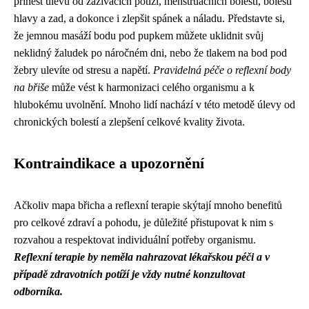
přinést úlevu od zažívacích potíží, menstruačních bolestí, bolestí
hlavy a zad, a dokonce i zlepšit spánek a náladu. Představte si,
že jemnou masáží bodu pod pupkem můžete uklidnit svůj
neklidný žaludek po náročném dni, nebo že tlakem na bod pod
žebry ulevíte od stresu a napětí.
Pravidelná péče o reflexní body
na břiše
může vést k harmonizaci celého organismu a k
hlubokému uvolnění. Mnoho lidí nachází v této metodě úlevy od
chronických bolestí a zlepšení celkové kvality života.
Kontraindikace a upozornění
Ačkoliv mapa břicha a reflexní terapie skýtají mnoho benefitů
pro celkové zdraví a pohodu, je důležité přistupovat k nim s
rozvahou a respektovat individuální potřeby organismu.
Reflexní terapie by neměla nahrazovat lékařskou péči a v
případě zdravotních potíží je vždy nutné konzultovat
odborníka.