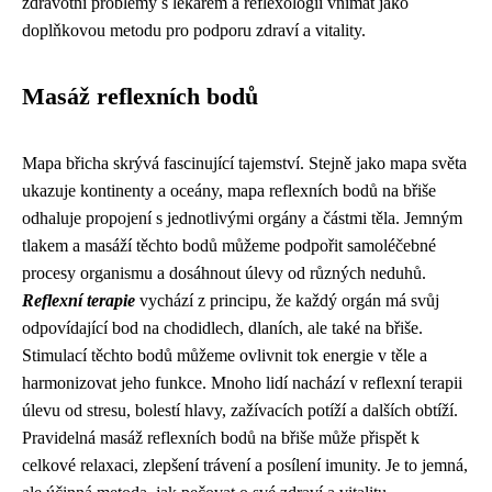
zdravotní problémy s lékařem a reflexologii vnímat jako
doplňkovou metodu pro podporu zdraví a vitality.
Masáž reflexních bodů
Mapa břicha skrývá fascinující tajemství. Stejně jako mapa světa
ukazuje kontinenty a oceány, mapa reflexních bodů na břiše
odhaluje propojení s jednotlivými orgány a částmi těla. Jemným
tlakem a masáží těchto bodů můžeme podpořit samoléčebné
procesy organismu a dosáhnout úlevy od různých neduhů.
Reflexní terapie
vychází z principu, že každý orgán má svůj
odpovídající bod na chodidlech, dlaních, ale také na břiše.
Stimulací těchto bodů můžeme ovlivnit tok energie v těle a
harmonizovat jeho funkce. Mnoho lidí nachází v reflexní terapii
úlevu od stresu, bolestí hlavy, zažívacích potíží a dalších obtíží.
Pravidelná masáž reflexních bodů na břiše může přispět k
celkové relaxaci, zlepšení trávení a posílení imunity. Je to jemná,