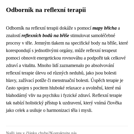
Odborník na reflexní terapii
Odborník na reflexní terapii dokáže s pomocí
mapy břicha
a
znalostí
reflexních bodů na břiše
stimulovat samoléčebné
procesy v těle. Jemným tlakem na specifické body na břiše, které
korespondují s jednotlivými orgány, může reflexní terapeut
pomoci obnovit energetickou rovnováhu a podpořit tak celkové
zdraví a vitalitu. Mnoho lidí zaznamenalo po absolvování
reflexní terapie úlevu od různých neduhů, jako jsou bolesti
hlavy, zažívací potíže či menstruační bolesti. Úspěch terapie je
často spojen s pocitem hluboké relaxace a uvolnění, které má
blahodárný vliv na psychiku i fyzické zdraví. Reflexní terapie
tak nabízí holistický přístup k uzdravení, který vnímá člověka
jako celek a usiluje o harmonizaci těla i mysli.
Našli jste v článku chybu?
Kontaktujte nás