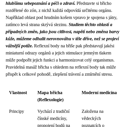
hlubšímu sebepoznání a péči o zdraví.
Představte si břicho
rozdělené do zón, z nichž každá odpovídá určitému orgánu.
Například oblast pod hrudním košem vpravo je spojena s játry,
zatímco levá strana skrývá slezinu.
Studiem těchto oblastí a
případných změn, jako jsou citlivost, napětí nebo změna barvy
kůže, můžeme odhalit nerovnováhu v těle dříve, než se projeví
vážnější potíže.
Reflexní body na břiše pak představují jakési
miniaturní odrazy orgánů a jejich stimulace jemným tlakem
může podpořit jejich funkci a harmonizovat celý organismus.
Pravidelná masáž břicha s ohledem na reflexní body tak může
přispět k celkové pohodě, zlepšení trávení a zmírnění stresu.
Vlastnost
Mapa břicha
Moderní medicína
(Reflexologie)
Principy
Vychází z tradiční
Založena na
čínské medicíny,
vědeckých
propojení bodů na
poznatcích o