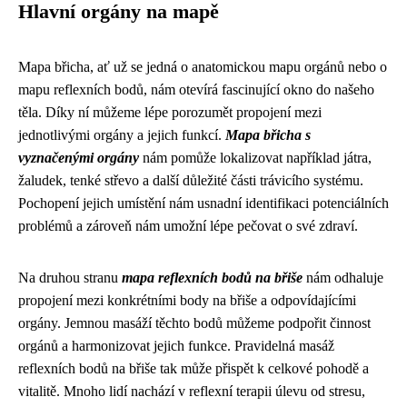
Hlavní orgány na mapě
Mapa břicha, ať už se jedná o anatomickou mapu orgánů nebo o
mapu reflexních bodů, nám otevírá fascinující okno do našeho
těla. Díky ní můžeme lépe porozumět propojení mezi
jednotlivými orgány a jejich funkcí.
Mapa břicha s
vyznačenými orgány
nám pomůže lokalizovat například játra,
žaludek, tenké střevo a další důležité části trávicího systému.
Pochopení jejich umístění nám usnadní identifikaci potenciálních
problémů a zároveň nám umožní lépe pečovat o své zdraví.
Na druhou stranu
mapa reflexních bodů na břiše
nám odhaluje
propojení mezi konkrétními body na břiše a odpovídajícími
orgány. Jemnou masáží těchto bodů můžeme podpořit činnost
orgánů a harmonizovat jejich funkce. Pravidelná masáž
reflexních bodů na břiše tak může přispět k celkové pohodě a
vitalitě. Mnoho lidí nachází v reflexní terapii úlevu od stresu,