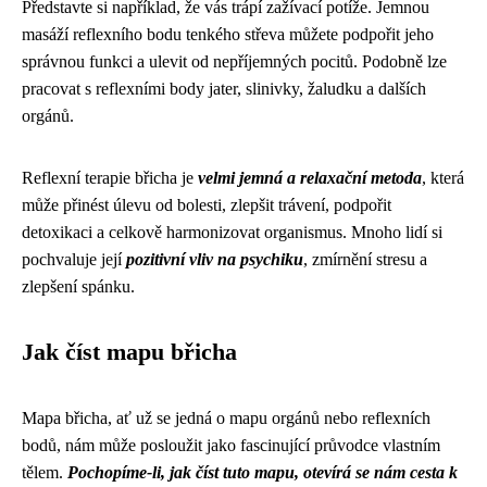
Představte si například, že vás trápí zažívací potíže. Jemnou
masáží reflexního bodu tenkého střeva můžete podpořit jeho
správnou funkci a ulevit od nepříjemných pocitů. Podobně lze
pracovat s reflexními body jater, slinivky, žaludku a dalších
orgánů.
Reflexní terapie břicha je
velmi jemná a relaxační metoda
, která
může přinést úlevu od bolesti, zlepšit trávení, podpořit
detoxikaci a celkově harmonizovat organismus. Mnoho lidí si
pochvaluje její
pozitivní vliv na psychiku
, zmírnění stresu a
zlepšení spánku.
Jak číst mapu břicha
Mapa břicha, ať už se jedná o mapu orgánů nebo reflexních
bodů, nám může posloužit jako fascinující průvodce vlastním
tělem.
Pochopíme-li, jak číst tuto mapu, otevírá se nám cesta k