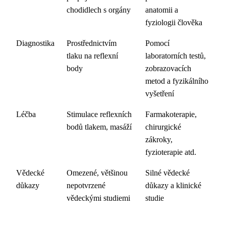
chodidlech s orgány
anatomii a
fyziologii člověka
Diagnostika
Prostřednictvím
Pomocí
tlaku na reflexní
laboratorních testů,
body
zobrazovacích
metod a fyzikálního
vyšetření
Léčba
Stimulace reflexních
Farmakoterapie,
bodů tlakem, masáží
chirurgické
zákroky,
fyzioterapie atd.
Vědecké
Omezené, většinou
Silné vědecké
důkazy
nepotvrzené
důkazy a klinické
vědeckými studiemi
studie