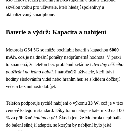
skvělou volbu pro uživatele, kteří hledají spolehlivý a
aktualizovaný smartphone.
Baterie a výdrž: Kapacita a nabíjení
Motorola G54 5G se může pochlubit baterií s kapacitou
6000
mAh
, což je na dnešní poměry nadprůměrná hodnota. V praxi
to znamená, že telefon bez problémů zvládne i
dva dny běžného
používání na jedno nabití
. I náročnější uživatelé, kteří tráví
hodiny sledováním videí nebo hraním her, se s klidem dočkají
večera bez nutnosti dobíjet.
Telefon podporuje rychlé nabíjení o výkonu
33 W
, což je v této
cenové kategorii standard. Díky tomu nabijete baterii z 0 na 100
% za přibližně
hodinu a půl
. Škoda jen, že Motorola nepřibalila
do balení silnější adaptér, se kterým by nabíjení bylo ještě