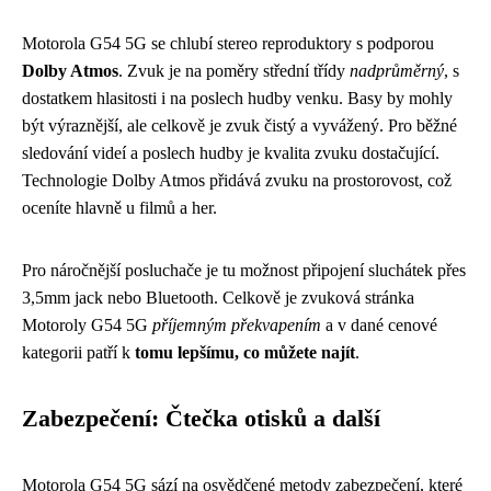
Motorola G54 5G se chlubí stereo reproduktory s podporou
Dolby Atmos
. Zvuk je na poměry střední třídy
nadprůměrný
, s
dostatkem hlasitosti i na poslech hudby venku. Basy by mohly
být výraznější, ale celkově je zvuk čistý a vyvážený. Pro běžné
sledování videí a poslech hudby je kvalita zvuku dostačující.
Technologie Dolby Atmos přidává zvuku na prostorovost, což
oceníte hlavně u filmů a her.
Pro náročnější posluchače je tu možnost připojení sluchátek přes
3,5mm jack nebo Bluetooth. Celkově je zvuková stránka
Motoroly G54 5G
příjemným překvapením
a v dané cenové
kategorii patří k
tomu lepšímu, co můžete najít
.
Zabezpečení: Čtečka otisků a další
Motorola G54 5G sází na osvědčené metody zabezpečení, které