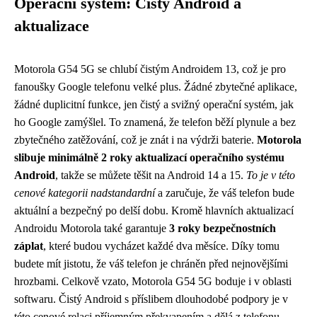
Operační systém: Čistý Android a
aktualizace
Motorola G54 5G se chlubí čistým Androidem 13, což je pro
fanoušky Google telefonu velké plus. Žádné zbytečné aplikace,
žádné duplicitní funkce, jen čistý a svižný operační systém, jak
ho Google zamýšlel. To znamená, že telefon běží plynule a bez
zbytečného zatěžování, což je znát i na výdrži baterie.
Motorola
slibuje minimálně 2 roky aktualizací operačního systému
Android
, takže se můžete těšit na Android 14 a 15.
To je v této
cenové kategorii nadstandardní
a zaručuje, že váš telefon bude
aktuální a bezpečný po delší dobu. Kromě hlavních aktualizací
Androidu Motorola také garantuje
3 roky bezpečnostních
záplat
, které budou vycházet každé dva měsíce. Díky tomu
budete mít jistotu, že váš telefon je chráněn před nejnovějšími
hrozbami. Celkově vzato, Motorola G54 5G boduje i v oblasti
softwaru. Čistý Android s příslibem dlouhodobé podpory je v
této cenové relaci příjemným překvapením a dělá z telefonu