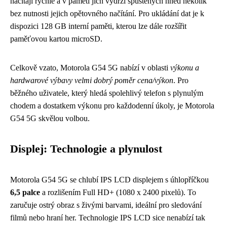
načítají rychle a v paměti jich vydrží spuštěných hned několik
bez nutnosti jejich opětovného načítání. Pro ukládání dat je k
dispozici 128 GB interní paměti, kterou lze dále rozšířit
paměťovou kartou microSD.
Celkově vzato, Motorola G54 5G nabízí v oblasti
výkonu a
hardwarové výbavy velmi dobrý poměr cena/výkon
. Pro
běžného uživatele, který hledá spolehlivý telefon s plynulým
chodem a dostatkem výkonu pro každodenní úkoly, je Motorola
G54 5G skvělou volbou.
Displej: Technologie a plynulost
Motorola G54 5G se chlubí IPS LCD displejem s úhlopříčkou
6,5 palce
a rozlišením Full HD+ (1080 x 2400 pixelů). To
zaručuje ostrý obraz s živými barvami, ideální pro sledování
filmů nebo hraní her. Technologie IPS LCD sice nenabízí tak