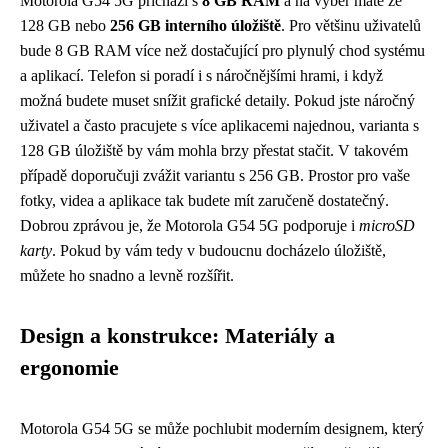
Motorola G54 5G přichází s
8 GB RAM
a na výběr máte ze
128 GB nebo
256 GB interního úložiště
. Pro většinu uživatelů
bude 8 GB RAM více než dostačující pro plynulý chod systému
a aplikací. Telefon si poradí i s náročnějšími hrami, i když
možná budete muset snížit grafické detaily. Pokud jste náročný
uživatel a často pracujete s více aplikacemi najednou, varianta s
128 GB úložiště by vám mohla brzy přestat stačit. V takovém
případě doporučuji zvážit variantu s 256 GB. Prostor pro vaše
fotky, videa a aplikace tak budete mít zaručeně dostatečný.
Dobrou zprávou je, že Motorola G54 5G podporuje i
microSD
karty
. Pokud by vám tedy v budoucnu docházelo úložiště,
můžete ho snadno a levně rozšířit.
Design a konstrukce: Materiály a
ergonomie
Motorola G54 5G se může pochlubit moderním designem, který