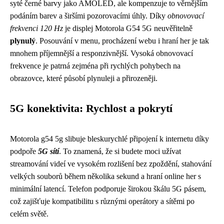
syté černé barvy jako AMOLED, ale kompenzuje to věrnějším
podáním barev a širšími pozorovacími úhly. Díky
obnovovací
frekvenci 120 Hz
je displej Motorola G54 5G neuvěřitelně
plynulý
. Posouvání v menu, procházení webu i hraní her je tak
mnohem příjemnější a responzivnější. Vysoká obnovovací
frekvence je patrná zejména při rychlých pohybech na
obrazovce, které působí plynuleji a přirozeněji.
5G konektivita: Rychlost a pokrytí
Motorola g54 5g slibuje bleskurychlé připojení k internetu díky
podpoře
5G sítí
. To znamená, že si budete moci užívat
streamování videí ve vysokém rozlišení bez zpoždění, stahování
velkých souborů během několika sekund a hraní online her s
minimální latencí. Telefon podporuje širokou škálu 5G pásem,
což zajišťuje kompatibilitu s různými operátory a sítěmi po
celém světě.