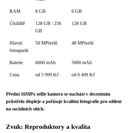
RAM
8 GB
6 GB
Úložiště
128 GB / 256
128 GB
GB
Hlavní
50 MPixelů
48 MPixelů
fotoaparát
Baterie
6000 mAh
5000 mAh
Cena
od 5 999 Kč
od 6 499 Kč
Přední 16MPx selfie kamera se nachází v decentním
průstřelu displeje a pořizuje kvalitní fotografie pro sdílení
na sociálních sítích.
Zvuk: Reproduktory a kvalita