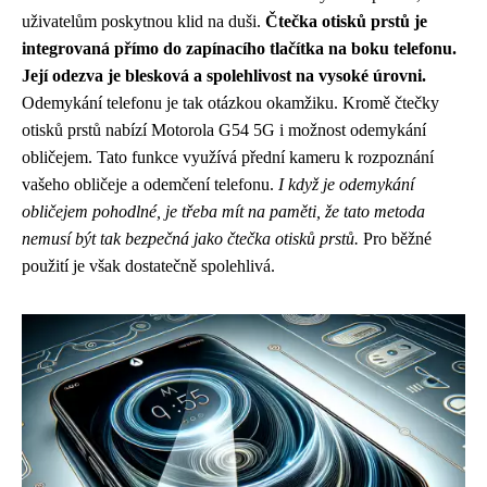
uživatelům poskytnou klid na duši.
Čtečka otisků prstů je
integrovaná přímo do zapínacího tlačítka na boku telefonu.
Její odezva je blesková a spolehlivost na vysoké úrovni.
Odemykání telefonu je tak otázkou okamžiku. Kromě čtečky
otisků prstů nabízí Motorola G54 5G i možnost odemykání
obličejem. Tato funkce využívá přední kameru k rozpoznání
vašeho obličeje a odemčení telefonu.
I když je odemykání
obličejem pohodlné, je třeba mít na paměti, že tato metoda
nemusí být tak bezpečná jako čtečka otisků prstů.
Pro běžné
použití je však dostatečně spolehlivá.