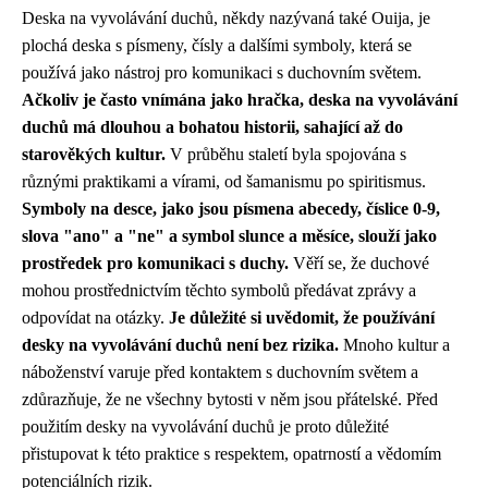
Deska na vyvolávání duchů, někdy nazývaná také Ouija, je
plochá deska s písmeny, čísly a dalšími symboly, která se
používá jako nástroj pro komunikaci s duchovním světem.
Ačkoliv je často vnímána jako hračka, deska na vyvolávání
duchů má dlouhou a bohatou historii, sahající až do
starověkých kultur.
V průběhu staletí byla spojována s
různými praktikami a vírami, od šamanismu po spiritismus.
Symboly na desce, jako jsou písmena abecedy, číslice 0-9,
slova "ano" a "ne" a symbol slunce a měsíce, slouží jako
prostředek pro komunikaci s duchy.
Věří se, že duchové
mohou prostřednictvím těchto symbolů předávat zprávy a
odpovídat na otázky.
Je důležité si uvědomit, že používání
desky na vyvolávání duchů není bez rizika.
Mnoho kultur a
náboženství varuje před kontaktem s duchovním světem a
zdůrazňuje, že ne všechny bytosti v něm jsou přátelské. Před
použitím desky na vyvolávání duchů je proto důležité
přistupovat k této praktice s respektem, opatrností a vědomím
potenciálních rizik.