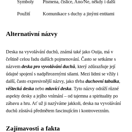
Symboly
Písmena, číslice, Ano/Ne, někdy i další
Použití
Komunikace s duchy a jinými entitami
Alternativní názvy
Deska na vyvolávání duchů, známá také jako Ouija, má v
češtině celou řadu dalších pojmenování. Často se setkáme s
názvem
deska pro vyvolávání duchů
, který zdůrazňuje její
údajné spojení s nadpřirozenými silami. Mezi lidmi se vžily i
další, často expresivnější názvy, jako třeba
duchovní tabulka
,
věštecká deska
nebo
mluvící deska
. Tyto názvy odráží různé
aspekty desky a jejího vnímání – od tajemna a spirituality po
zábavu a hru. Ať už ji nazýváme jakkoli, deska na vyvolávání
duchů zůstává předmětem fascinujícím i kontroverzním.
Zajímavosti a fakta