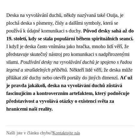
Deska na vyvolávání duchů, někdy nazývaná také Ouija, je
plochá deska s písmeny, čísly a dalšími symboly, která se
používá k údajné komunikaci s duchy.
Původ desky sahá až do
19. století, kdy se stala populární během spirituálních seancí.
I když je deska často vnímána jako hračka, mnoho lidí věří, že
představuje skutečný nástroj pro komunikaci s nadpřirozenými
silami.
Používání desky na vyvolávání duchů je spojeno s řadou
legend a strašidelných příběhů.
Někteří lidé věří, že deska může
přilákat zlé duchy nebo otevřít portály do jiných dimenzí.
Ať už
je pravda jakákoli, deska na vyvolávání duchů zůstává
fascinujícím a kontroverzním artefaktem, který podněcuje
představivost a vyvolává otázky o existenci světa za
hranicemi naší reality.
Našli jste v článku chybu?
Kontaktujte nás