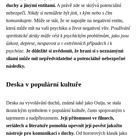
duchy a jinými entitami.
A právě zde se skrývá potenciální
nebezpečí.
Nikdy si nemůžete být jisti, s kým nebo s čím
komunikujete.
Může se stát, že se napojíte na negativní entitu,
která může mít na vaši psychiku a život negativní vliv.
Používání
spiritistické desky může vést k psychickým problémům, jako jsou
úzkost, deprese, nespavost a v extrémních případech i k
psychóze.
Je důležité si uvědomit, že hraní si s neznámými
silami může mít nepředvídatelné a potenciálně nebezpečné
následky.
Deska v populární kultuře
Deska na vyvolávání duchů, známá také jako Ouija, se stala
ikonickým symbolem v populární kultuře, často spojovaným s
tajemnem a nadpřirozenem.
Její přítomnost ve filmech,
seriálech a literatuře pomohla upevnit její pověst jakožto
nástroje pro komunikaci s duchy.
Od hororových klasik jako