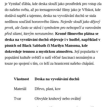
je Vymítač ďábla, kde deska slouží jako prostředek pro vstup zla
do našeho světa, až po teenagerovské filmy jako je Vřískot, kde
dodává napětí a tajemno, deska na vyvolávání duchů se stala
nedílnou součástí hororového žánru.
Nejenže slouží jako dějový
prvek, ale často se stává i symbolem pro nebezpečí a varováním
před silami, kterým nerozumíme.
Kromě filmového plátna se
deska na vyvolávání duchů objevuje i v hudbě, například v
písních od Black Sabbath či Marilyn Mansona, kde
dokresluje temnou a mystickou atmosféru.
Její popularita v
populární kultuře svědčí o naší věčné fascinaci neznámým a
touze po spojení s tím, co leží za hranicemi našeho chápání.
Vlastnost
Deska na vyvolávání duchů
Materiál
Dřevo, plast, kov
Tvar
Obvykle kruhový nebo oválný