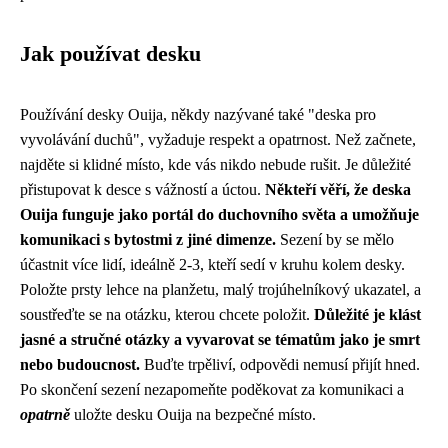
Jak používat desku
Používání desky Ouija, někdy nazývané také "deska pro
vyvolávání duchů", vyžaduje respekt a opatrnost. Než začnete,
najděte si klidné místo, kde vás nikdo nebude rušit. Je důležité
přistupovat k desce s vážností a úctou.
Někteří věří, že deska
Ouija funguje jako portál do duchovního světa a umožňuje
komunikaci s bytostmi z jiné dimenze.
Sezení by se mělo
účastnit více lidí, ideálně 2-3, kteří sedí v kruhu kolem desky.
Položte prsty lehce na planžetu, malý trojúhelníkový ukazatel, a
soustřeďte se na otázku, kterou chcete položit.
Důležité je klást
jasné a stručné otázky a vyvarovat se tématům jako je smrt
nebo budoucnost.
Buďte trpěliví, odpovědi nemusí přijít hned.
Po skončení sezení nezapomeňte poděkovat za komunikaci a
opatrně
uložte desku Ouija na bezpečné místo.