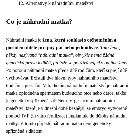
Alternativy k náhradnímu mateřství
Co je náhradní matka?
Náhradní matka je
žena, která souhlasí s otěhotněním a
porodem dítěte pro jiný pár nebo jednotlivce
.
Tato žena,
někdy nazývaná "náhradní matka", obvykle nemá žádná
genetická práva k dítěti, protože se používá vajíčko od jiné ženy.
Po porodu náhradní matka předá dítě rodičům, kteří si přejí dítě
vychovávat. Existují dva hlavní typy náhradního mateřství:
tradiční a gestační. V tradičním náhradním mateřství je náhradní
matka oplodněna spermatem budoucího otce nebo dárce, takže
je geneticky spřízněná s dítětem. V gestačním náhradním
mateřství, které je v dnešní době běžnější, se embryo vytvořené
pomocí IVF (in vitro fertilizace) implantuje do dělohy náhradní
matky. V tomto případě náhradní matka není geneticky
spřízněná s dítětem.