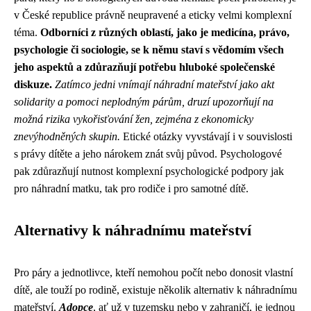
v České republice právně neupravené a eticky velmi komplexní
téma.
Odborníci z různých oblastí, jako je medicína, právo,
psychologie či sociologie, se k němu staví s vědomím všech
jeho aspektů a zdůrazňují potřebu hluboké společenské
diskuze.
Zatímco jedni vnímají náhradní mateřství jako akt
solidarity a pomoci neplodným párům, druzí upozorňují na
možná rizika vykořisťování žen, zejména z ekonomicky
znevýhodněných skupin.
Etické otázky vyvstávají i v souvislosti
s právy dítěte a jeho nárokem znát svůj původ. Psychologové
pak zdůrazňují nutnost komplexní psychologické podpory jak
pro náhradní matku, tak pro rodiče i pro samotné dítě.
Alternativy k náhradnímu mateřství
Pro páry a jednotlivce, kteří nemohou počít nebo donosit vlastní
dítě, ale touží po rodině, existuje několik alternativ k náhradnímu
mateřství.
Adopce
, ať už v tuzemsku nebo v zahraničí, je jednou