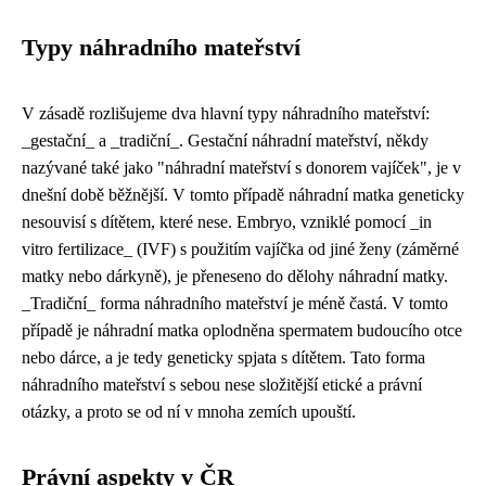
Typy náhradního mateřství
V zásadě rozlišujeme dva hlavní typy náhradního mateřství:
_gestační_ a _tradiční_. Gestační náhradní mateřství, někdy
nazývané také jako "náhradní mateřství s donorem vajíček", je v
dnešní době běžnější. V tomto případě náhradní matka geneticky
nesouvisí s dítětem, které nese. Embryo, vzniklé pomocí _in
vitro fertilizace_ (IVF) s použitím vajíčka od jiné ženy (záměrné
matky nebo dárkyně), je přeneseno do dělohy náhradní matky.
_Tradiční_ forma náhradního mateřství je méně častá. V tomto
případě je náhradní matka oplodněna spermatem budoucího otce
nebo dárce, a je tedy geneticky spjata s dítětem. Tato forma
náhradního mateřství s sebou nese složitější etické a právní
otázky, a proto se od ní v mnoha zemích upouští.
Právní aspekty v ČR