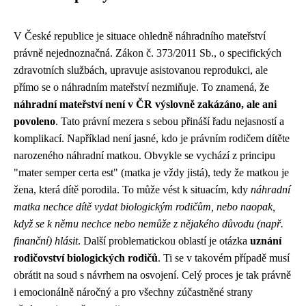
V České republice je situace ohledně náhradního mateřství
právně nejednoznačná. Zákon č. 373/2011 Sb., o specifických
zdravotních službách, upravuje asistovanou reprodukci, ale
přímo se o náhradním mateřství nezmiňuje. To znamená, že
náhradní mateřství není v ČR výslovně zakázáno, ale ani
povoleno
. Tato právní mezera s sebou přináší řadu nejasností a
komplikací. Například není jasné, kdo je právním rodičem dítěte
narozeného náhradní matkou. Obvykle se vychází z principu
"mater semper certa est" (matka je vždy jistá), tedy že matkou je
žena, která dítě porodila. To může vést k situacím, kdy
náhradní
matka nechce dítě vydat biologickým rodičům, nebo naopak,
když se k němu nechce nebo nemůže z nějakého důvodu (např.
finanční) hlásit
. Další problematickou oblastí je otázka
uznání
rodičovství biologických rodičů
. Ti se v takovém případě musí
obrátit na soud s návrhem na osvojení. Celý proces je tak právně
i emocionálně náročný a pro všechny zúčastněné strany