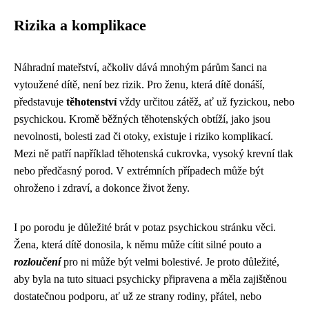
Rizika a komplikace
Náhradní mateřství, ačkoliv dává mnohým párům šanci na
vytoužené dítě, není bez rizik. Pro ženu, která dítě donáší,
představuje
těhotenství
vždy určitou zátěž, ať už fyzickou, nebo
psychickou. Kromě běžných těhotenských obtíží, jako jsou
nevolnosti, bolesti zad či otoky, existuje i riziko komplikací.
Mezi ně patří například těhotenská cukrovka, vysoký krevní tlak
nebo předčasný porod. V extrémních případech může být
ohroženo i zdraví, a dokonce život ženy.
I po porodu je důležité brát v potaz psychickou stránku věci.
Žena, která dítě donosila, k němu může cítit silné pouto a
rozloučení
pro ni může být velmi bolestivé. Je proto důležité,
aby byla na tuto situaci psychicky připravena a měla zajištěnou
dostatečnou podporu, ať už ze strany rodiny, přátel, nebo