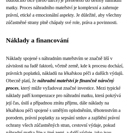
budoucího otce (nebo dárce) je přeneseno do dělohy náhradní
matky. Proces náhradního mateřství je komplexní a zahrnuje
právní, etické a emocionální aspekty. Je důležité, aby všechny
zúčastněné strany plně chápaly své role, práva a povinnosti.
Náklady a financování
Náklady spojené s náhradním mateřstvím se značně liší v
závislosti na řadě faktorů, včetně země, kde k procesu dochází,
právních poplatků, nákladů na lékařskou péči a dalších výdajů.
Obecně platí, že
náhradní mateřství je finančně náročný
proces
, který může vyžadovat značné investice. Mezi typické
náklady patří kompenzace pro náhradní matku, která pokrývá
její čas, úsilí a případnou ztrátu příjmu, dále náklady na
lékařskou péči spojené s umělým oplodněním, těhotenstvím a
porodem, právní poplatky za sepsání smluv a zajištění právní
ochrany všech zúčastněných stran, cestovní výdaje, pokud
náhradní matka žije v jiné zemi, a další výdaje, jako jsou