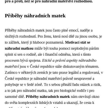
pro a proti, než se pro náhradní mateřství rozhodnou.
Příběhy náhradních matek
Příběhy náhradních matek jsou často plné emocí, naděje a
složitých rozhodnutí. Pro ženu, která nosí dítě za jinou osobu, je
to zážitek, který ji hluboce poznamená.
Motivací stát se
náhradní matkou
může být touha pomoci neplodným párům
splnit si sen o rodině, ale i finanční odměna, která s tímto
procesem bývá spojena.
Etické a právní aspekty náhradního
mateřství
jsou v České republice stále diskutovaným tématem.
Zatímco v některých zemích je tato praxe legální a regulovaná, v
České republice je náhradní mateřství právně neupravené a
pohybuje se v šedé zóně. To s sebou přináší řadu otázek a rizik,
a to jak pro náhradní matku, tak pro biologické rodiče i pro
samotné dítě.
Příběhy náhradních matek
nám otevírají okno
do světa komplexních lidských vztahů a ukazují, že cesta k