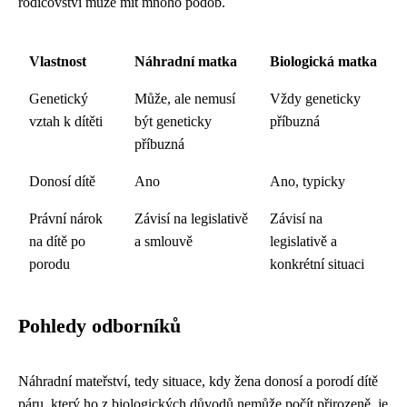
rodičovství může mít mnoho podob.
Vlastnost
Náhradní matka
Biologická matka
Genetický
Může, ale nemusí
Vždy geneticky
vztah k dítěti
být geneticky
příbuzná
příbuzná
Donosí dítě
Ano
Ano, typicky
Právní nárok
Závisí na legislativě
Závisí na
na dítě po
a smlouvě
legislativě a
porodu
konkrétní situaci
Pohledy odborníků
Náhradní mateřství, tedy situace, kdy žena donosí a porodí dítě
páru, který ho z biologických důvodů nemůže počít přirozeně, je