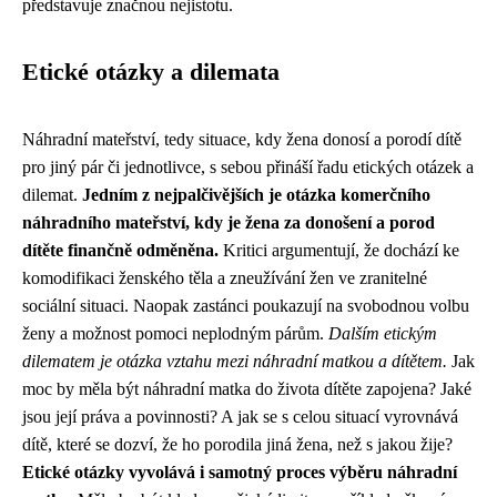
představuje značnou nejistotu.
Etické otázky a dilemata
Náhradní mateřství, tedy situace, kdy žena donosí a porodí dítě
pro jiný pár či jednotlivce, s sebou přináší řadu etických otázek a
dilemat.
Jedním z nejpalčivějších je otázka komerčního
náhradního mateřství, kdy je žena za donošení a porod
dítěte finančně odměněna.
Kritici argumentují, že dochází ke
komodifikaci ženského těla a zneužívání žen ve zranitelné
sociální situaci. Naopak zastánci poukazují na svobodnou volbu
ženy a možnost pomoci neplodným párům.
Dalším etickým
dilematem je otázka vztahu mezi náhradní matkou a dítětem.
Jak
moc by měla být náhradní matka do života dítěte zapojena? Jaké
jsou její práva a povinnosti? A jak se s celou situací vyrovnává
dítě, které se dozví, že ho porodila jiná žena, než s jakou žije?
Etické otázky vyvolává i samotný proces výběru náhradní