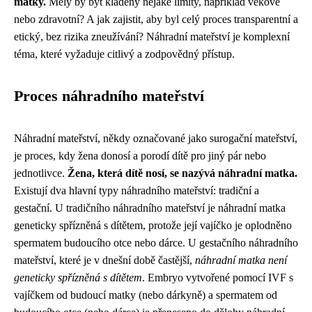
matky.
Měly by být kladeny nějaké limity, například věkové
nebo zdravotní? A jak zajistit, aby byl celý proces transparentní a
etický, bez rizika zneužívání? Náhradní mateřství je komplexní
téma, které vyžaduje citlivý a zodpovědný přístup.
Proces náhradního mateřství
Náhradní mateřství, někdy označované jako surogační mateřství,
je proces, kdy žena donosí a porodí dítě pro jiný pár nebo
jednotlivce.
Žena, která dítě nosí, se nazývá náhradní matka.
Existují dva hlavní typy náhradního mateřství: tradiční a
gestační. U tradičního náhradního mateřství je náhradní matka
geneticky spřízněná s dítětem, protože její vajíčko je oplodněno
spermatem budoucího otce nebo dárce. U gestačního náhradního
mateřství, které je v dnešní době častější,
náhradní matka není
geneticky spřízněná s dítětem
. Embryo vytvořené pomocí IVF s
vajíčkem od budoucí matky (nebo dárkyně) a spermatem od