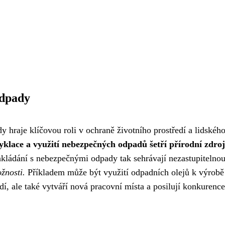
odpady
 hraje klíčovou roli v ochraně životního prostředí a lidskéh
yklace a využití nebezpečných odpadů šetří přírodní zdroj
akládání s nebezpečnými odpady tak sehrávají nezastupitelnou
žnosti.
Příkladem může být využití odpadních olejů k výrobě b
edí, ale také vytváří nová pracovní místa a posilují konkurenc