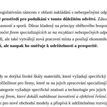
gislativním rámcem v oblasti nakládání s nebezpečnými odpad
é prostředí pro podnikání v tomto důležitém odvětví.
Zákon
ejasností a sporů. Důraz kladený na principy oběhového hospo
očet firem specializujících se na recyklaci nebezpečných odpa
dí, ale také vytvářejí nová pracovní místa a posilují ekonomi
 ale naopak ho směřuje k udržitelnosti a prosperitě.
 se dotýká široké škály materiálů, které vyžadují specifický
příležitost pro firmy, které se na jejich zpracování specializu
tegorie vyžaduje specifické znalosti a technologie pro jejich
voj firem, které dokáží nabídnout inovativní a efektivní řešení.
eře pro nové obchodní modely a přispívá k udržitelnému rozvoj