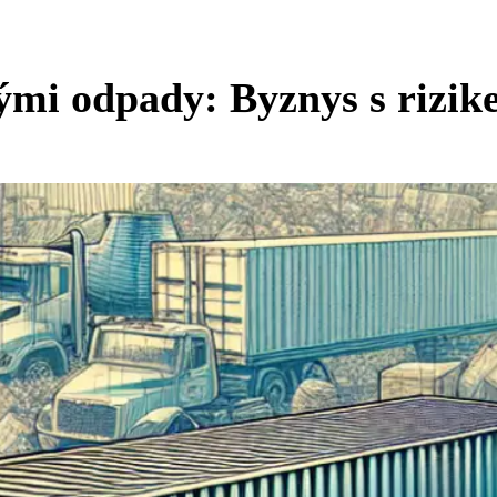
ými odpady: Byznys s rizik