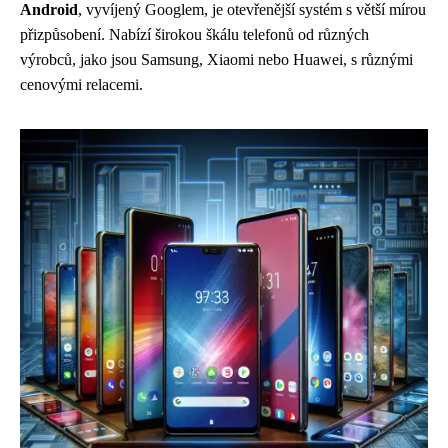
Android
, vyvíjený Googlem, je otevřenější systém s větší mírou
přizpůsobení. Nabízí širokou škálu telefonů od různých
výrobců, jako jsou Samsung, Xiaomi nebo Huawei, s různými
cenovými relacemi.