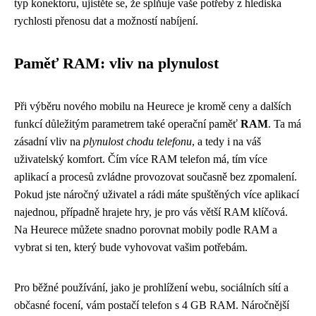
typ konektoru, ujistěte se, že splňuje vaše potřeby z hlediska
rychlosti přenosu dat a možností nabíjení.
Paměť RAM: vliv na plynulost
Při výběru nového mobilu na Heurece je kromě ceny a dalších
funkcí důležitým parametrem také operační paměť
RAM
. Ta má
zásadní vliv na
plynulost chodu telefonu
, a tedy i na váš
uživatelský komfort. Čím více RAM telefon má, tím více
aplikací a procesů zvládne provozovat současně bez zpomalení.
Pokud jste náročný uživatel a rádi máte spuštěných více aplikací
najednou, případně hrajete hry, je pro vás větší RAM klíčová.
Na Heurece můžete snadno porovnat mobily podle RAM a
vybrat si ten, který bude vyhovovat vašim potřebám.
Pro běžné používání, jako je prohlížení webu, sociálních sítí a
občasné focení, vám postačí telefon s 4 GB RAM. Náročnější