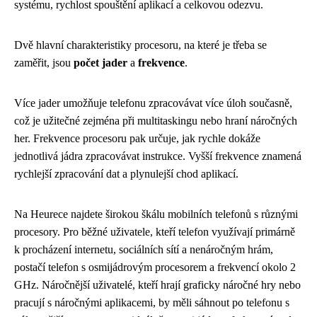
systému, rychlost spouštění aplikací a celkovou odezvu.
Dvě hlavní charakteristiky procesoru, na které je třeba se
zaměřit, jsou
počet jader
a
frekvence
.
Více jader umožňuje telefonu zpracovávat více úloh současně,
což je užitečné zejména při multitaskingu nebo hraní náročných
her. Frekvence procesoru pak určuje, jak rychle dokáže
jednotlivá jádra zpracovávat instrukce. Vyšší frekvence znamená
rychlejší zpracování dat a plynulejší chod aplikací.
Na Heurece najdete širokou škálu mobilních telefonů s různými
procesory. Pro běžné uživatele, kteří telefon využívají primárně
k procházení internetu, sociálních sítí a nenáročným hrám,
postačí telefon s osmijádrovým procesorem a frekvencí okolo 2
GHz. Náročnější uživatelé, kteří hrají graficky náročné hry nebo
pracují s náročnými aplikacemi, by měli sáhnout po telefonu s