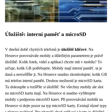
Úložiště: interní paměť a microSD
V dnešní době chytrých telefonů je
úložiště klíčové
. Na
Heurece porovnáváte mobily a důležitým parametrem je právě
úložiště. Kolik fotek, videí a aplikací chcete mít v mobilu? To
určuje, kolik GB potřebujete. Mobily mají interní paměť, ta je
daná a nerozšíříte ji. Na Heurece snadno zkontrolujete, kolik GB
má telefon interní paměti. Druhou možností je microSD karta.
Tu dokoupíte a
rozšíříte si úložiště
. Ne všechny mobily ale slot
na microSD kartu mají. Na Heurece si snadno vyfiltrujete
mobily s podporou microSD karet. Při porovnávání mobilů na
Heurece si dejte pozor na typ microSD karty. Existují různé typy
s různou rychlostí. Pro plynulý chod aplikací z karty je
důležitá