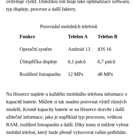
ovlivňuje výdrž. Důležitou roli hraje také optimalizace softwaru,
typ displeje, procesor a další faktory.
Porovnání mobilních telefonů
Funkce
Telefon A
Telefon B
Operační systém
Android 13
iOS 16
Úhlopříčka displeje
6,1 palců
6,7 palců
Rozlišení fotoaparátu
12 MPx
48 MPx
Na Heurece najdete u každého mobilního telefonu informace o
kapacitě baterie. Můžete si tak snadno porovnat výdrž různých
modelů. Kromě kapacity baterie se na Heurece dozvíte i další
užitečné informace, jako je například typ procesoru, velikost
RAM, rozlišení fotoaparátu a další. Díky tomu si můžete vybrat
mobilní telefon, který bude přesně vyhovovat vašim potřebám.