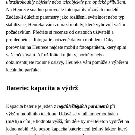
ultraširokoúhlý objektiv
nebo
teleobjektiv pro optické přiblížení
.
Na Heurece snadno porovnáte fotoaparáty různých modelů.
Zadáte-li důležité parametry jako rozlišení, světelnost nebo typ
stabilizace, Heureka vám zobrazí mobily, které vyhovují vašim
požadavkům. Přečtěte si recenze od ostatních uživatelů a
prohlédněte si fotografie pořízené daným mobilem. Díky
porovnání na Heurece najdete mobil s fotoaparátem, který splní
vaše očekávání. Ať už fotíte krajinky, portréty nebo
dokumentujete rodinné oslavy, Heureka vám pomůže s výběrem
ideálního parťáka.
Baterie: kapacita a výdrž
Kapacita baterie je jeden z
nejdůležitějších parametrů
při
výběru mobilního telefonu. Udává se v miliampérhodinách
(mAh) a čím je hodnota vyšší, tím déle by měl telefon vydržet na
jedno nabití. Ale pozor, kapacita baterie není jediný faktor, který