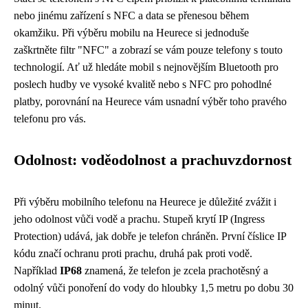
nebo jinému zařízení s NFC a data se přenesou během
okamžiku. Při výběru mobilu na Heurece si jednoduše
zaškrtněte filtr "NFC" a zobrazí se vám pouze telefony s touto
technologií. Ať už hledáte mobil s nejnovějším Bluetooth pro
poslech hudby ve vysoké kvalitě nebo s NFC pro pohodlné
platby, porovnání na Heurece vám usnadní výběr toho pravého
telefonu pro vás.
Odolnost: voděodolnost a prachuvzdornost
Při výběru mobilního telefonu na Heurece je důležité zvážit i
jeho odolnost vůči vodě a prachu. Stupeň krytí IP (Ingress
Protection) udává, jak dobře je telefon chráněn. První číslice IP
kódu značí ochranu proti prachu, druhá pak proti vodě.
Například
IP68
znamená, že telefon je zcela prachotěsný a
odolný vůči ponoření do vody do hloubky 1,5 metru po dobu 30
minut.