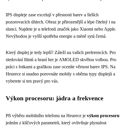
IPS displeje zase excelují v přesnosti barev a širších
pozorovacích úhlech. Obraz je přirozenější a lépe čitelný i na
slunci. Najdete je u telefonů značek jako Xiaomi nebo Apple.
Nevýhodou je vyšší spotřeba energie a méně sytá černá.
Který displej je tedy lepší? Záleží na vašich preferencích. Pro
sledování filmů a hraní her je AMOLED skvělou volbou. Pro
práci s fotkami a grafikou zase oceníte věrnost barev IPS. Na
Heurece si snadno porovnáte mobily s oběma typy displejů a
vyberete si ten pravý pro vás.
Výkon procesoru: jádra a frekvence
Při výběru mobilního telefonu na Heurece je
výkon procesoru
jedním z klíčových parametrů, který ovlivňuje plynulost