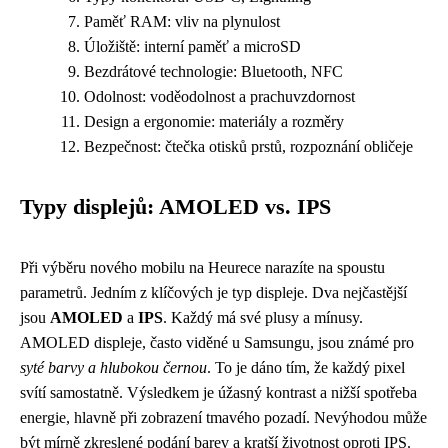
Paměť RAM: vliv na plynulost
Úložiště: interní paměť a microSD
Bezdrátové technologie: Bluetooth, NFC
Odolnost: voděodolnost a prachuvzdornost
Design a ergonomie: materiály a rozměry
Bezpečnost: čtečka otisků prstů, rozpoznání obličeje
Typy displejů: AMOLED vs. IPS
Při výběru nového mobilu na Heurece narazíte na spoustu
parametrů. Jedním z klíčových je typ displeje. Dva nejčastější
jsou
AMOLED
a
IPS
. Každý má své plusy a mínusy.
AMOLED displeje, často viděné u Samsungu, jsou známé pro
syté barvy a hlubokou černou
. To je dáno tím, že každý pixel
svítí samostatně. Výsledkem je úžasný kontrast a nižší spotřeba
energie, hlavně při zobrazení tmavého pozadí. Nevýhodou může
být mírně zkreslené podání barev a kratší životnost oproti IPS.