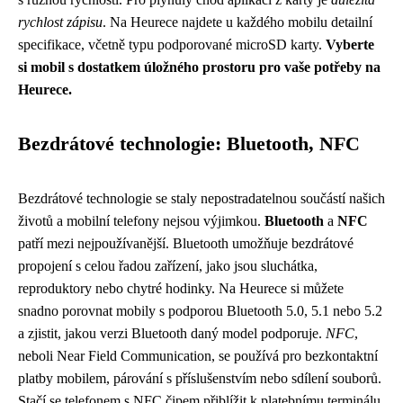
rychlost zápisu
. Na Heurece najdete u každého mobilu detailní
specifikace, včetně typu podporované microSD karty.
Vyberte
si mobil s dostatkem úložného prostoru pro vaše potřeby na
Heurece.
Bezdrátové technologie: Bluetooth, NFC
Bezdrátové technologie se staly nepostradatelnou součástí našich
životů a mobilní telefony nejsou výjimkou.
Bluetooth
a
NFC
patří mezi nejpoužívanější. Bluetooth umožňuje bezdrátové
propojení s celou řadou zařízení, jako jsou sluchátka,
reproduktory nebo chytré hodinky. Na Heurece si můžete
snadno porovnat mobily s podporou Bluetooth 5.0, 5.1 nebo 5.2
a zjistit, jakou verzi Bluetooth daný model podporuje.
NFC
,
neboli Near Field Communication, se používá pro bezkontaktní
platby mobilem, párování s příslušenstvím nebo sdílení souborů.
Stačí se telefonem s NFC čipem přiblížit k platebnímu terminálu