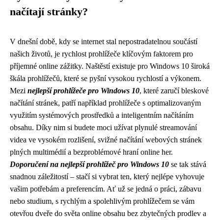
načítají stránky?
V dnešní době, kdy se internet stal nepostradatelnou součástí
našich životů, je rychlost prohlížeče klíčovým faktorem pro
příjemné online zážitky. Naštěstí existuje pro Windows 10 široká
škála prohlížečů, které se pyšní vysokou rychlostí a výkonem.
Mezi
nejlepší prohlížeče pro Windows 10
, které zaručí bleskové
načítání stránek, patří například prohlížeče s optimalizovaným
využitím systémových prostředků a inteligentním načítáním
obsahu. Díky nim si budete moci užívat plynulé streamování
videa ve vysokém rozlišení, svižné načítání webových stránek
plných multimédií a bezproblémové hraní online her.
Doporučení na nejlepší prohlížeč pro Windows 10
se tak stává
snadnou záležitostí – stačí si vybrat ten, který nejlépe vyhovuje
vašim potřebám a preferencím. Ať už se jedná o práci, zábavu
nebo studium, s rychlým a spolehlivým prohlížečem se vám
otevřou dveře do světa online obsahu bez zbytečných prodlev a