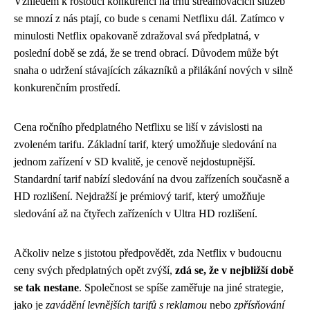
Vzhledem k rostoucí konkurenci na trhu streamovacích služeb
se mnozí z nás ptají, co bude s cenami Netflixu dál. Zatímco v
minulosti Netflix opakovaně zdražoval svá předplatná, v
poslední době se zdá, že se trend obrací. Důvodem může být
snaha o udržení stávajících zákazníků a přilákání nových v silně
konkurenčním prostředí.
Cena ročního předplatného Netflixu se liší v závislosti na
zvoleném tarifu. Základní tarif, který umožňuje sledování na
jednom zařízení v SD kvalitě, je cenově nejdostupnější.
Standardní tarif nabízí sledování na dvou zařízeních současně a
HD rozlišení. Nejdražší je prémiový tarif, který umožňuje
sledování až na čtyřech zařízeních v Ultra HD rozlišení.
Ačkoliv nelze s jistotou předpovědět, zda Netflix v budoucnu
ceny svých předplatných opět zvýší,
zdá se, že v nejbližší době
se tak nestane
. Společnost se spíše zaměřuje na jiné strategie,
jako je
zavádění levnějších tarifů s reklamou
nebo
zpřísňování