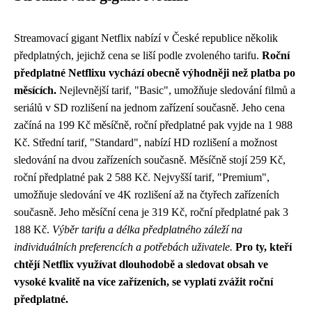
Streamovací gigant Netflix nabízí v České republice několik
předplatných, jejichž cena se liší podle zvoleného tarifu.
Roční
předplatné Netflixu vychází obecně výhodněji než platba po
měsících.
Nejlevnější tarif, "Basic", umožňuje sledování filmů a
seriálů v SD rozlišení na jednom zařízení současně. Jeho cena
začíná na 199 Kč měsíčně, roční předplatné pak vyjde na 1 988
Kč. Střední tarif, "Standard", nabízí HD rozlišení a možnost
sledování na dvou zařízeních současně. Měsíčně stojí 259 Kč,
roční předplatné pak 2 588 Kč. Nejvyšší tarif, "Premium",
umožňuje sledování ve 4K rozlišení až na čtyřech zařízeních
současně. Jeho měsíční cena je 319 Kč, roční předplatné pak 3
188 Kč.
Výběr tarifu a délka předplatného záleží na
individuálních preferencích a potřebách uživatele.
Pro ty, kteří
chtějí Netflix využívat dlouhodobě a sledovat obsah ve
vysoké kvalitě na více zařízeních, se vyplatí zvážit roční
předplatné.