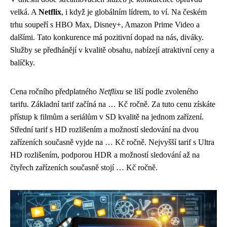
velká. A
Netflix
, i když je globálním lídrem, to ví. Na českém
trhu soupeří s HBO Max, Disney+, Amazon Prime Video a
dalšími. Tato konkurence má pozitivní dopad na nás, diváky.
Služby se předhánějí v kvalitě obsahu, nabízejí atraktivní ceny a
balíčky.
Cena ročního předplatného
Netflixu
se liší podle zvoleného
tarifu. Základní tarif začíná na … Kč ročně. Za tuto cenu získáte
přístup k filmům a seriálům v SD kvalitě na jednom zařízení.
Střední tarif s HD rozlišením a možností sledování na dvou
zařízeních současně vyjde na … Kč ročně. Nejvyšší tarif s Ultra
HD rozlišením, podporou HDR a možností sledování až na
čtyřech zařízeních současně stojí … Kč ročně.